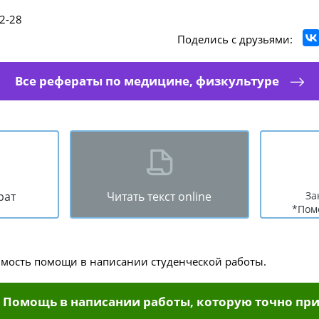
2-28
Поделись с друзьями:
Все рефераты по медицине, физкультуре
рат
Читать текст online
За
*Пом
имость помощи в написании студенческой работы.
Помощь в написании работы, которую точно при