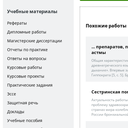
Учебные материалы
Рефераты
Похожие работы 
Дипломные работы
Магистерские диссертации
... препаратов
Отчеты по практике
астмы
Ответы на вопросы
Общая характеристика
древнегреческого яз
Курсовые работы
дыхание». Впервые з
Гиппократа [5, c. 5]. 
Курсовые проекты
Практические задания
Сестринская п
Эссе
Актуальность работы
Защитная речь
проблему здравоохра
странах мира колеблет
Доклады
России бронхиальной 
Учебные пособия