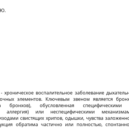
.Ю.
 - хроническое воспалительное заболевание дыхательн
точных элементов. Ключевым звеном является бронх
та бронхов), обусловленная специфическими и
и аллергия) или неспецифическими механизма
зодами свистящих хрипов, одышки, чувства заложеннос
рукция обратима частично или полностью, спонтанн