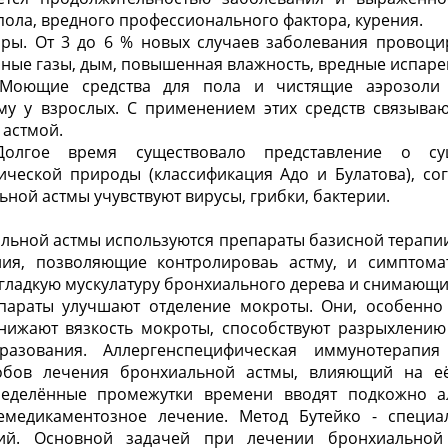
 пола, вредного профессионального фактора, курения.
оры. От 3 до 6 % новых случаев заболевания провоци
ные газы, дым, повышенная влажность, вредные испарен
Моющие средства для пола и чистящие аэрозоли 
у у взрослых. С применением этих средств связыва
 астмой.
Долгое время существовало представление о су
ической природы (классификация Адо и Булатова), сог
ьной астмы учувствуют вирусы, грибки, бактерии.
льной астмы используются препараты базисной терапи
ия, позволяющие контролироваь астму, и симптома
гладкую мускулатуру бронхиального дерева и снимающи
параты улучшают отделение мокроты. Они, особенно
снижают вязкость мокроты, способствуют разрыхлению
разования. Аллергенспецифическая иммунотерапия
обов лечения бронхиальной астмы, влияющий на е
ределённые промежутки времени вводят подкожно ал
емедикаментозное лечение. Метод Бутейко - специ
ний. Основной задачей при лечении бронхиально