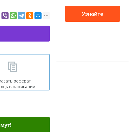
Узнайте
казать реферат
ощь в написании!
мут!