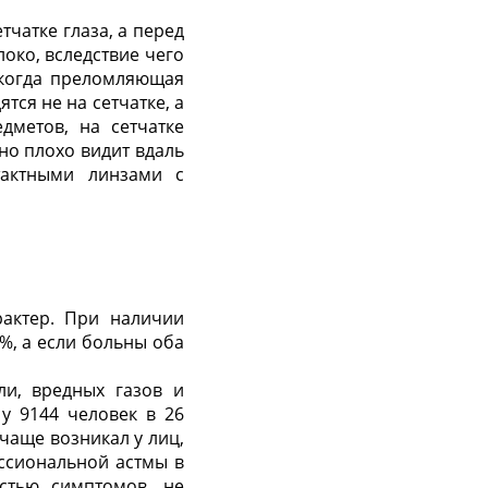
чатке глаза, а перед
око, вследствие чего
- когда преломляющая
ятся не на сетчатке, а
дметов, на сетчатке
но плохо видит вдаль
актными линзами с
рактер. При наличии
 %, а если больны оба
и, вредных газов и
у 9144 человек в 26
чаще возникал у лиц,
ссиональной астмы в
стью симптомов, не