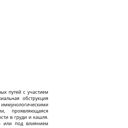
ых путей с участием
иальная обструкция
ммунологическими
ми, проявляющаяся
ти в груди и кашля.
о или под влиянием