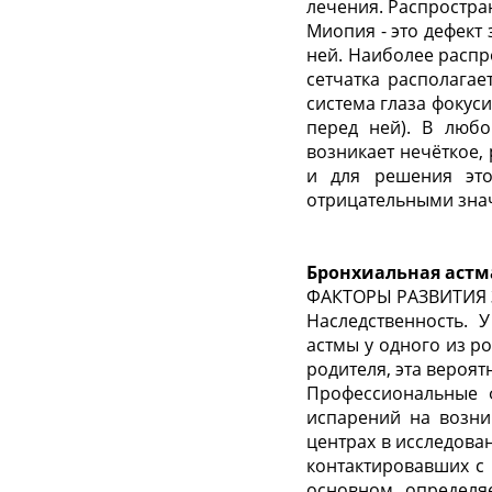
лечения. Распростран
Миопия - это дефект
ней. Наиболее распр
сетчатка располагае
система глаза фокусир
перед ней). В любо
возникает нечёткое,
и для решения эт
отрицательными зна
Бронхиальная астм
ФАКТОРЫ РАЗВИТИЯ
Наследственность. 
астмы у одного из ро
родителя, эта вероят
Профессиональные 
испарений на возни
центрах в исследова
контактировавших с
основном определя