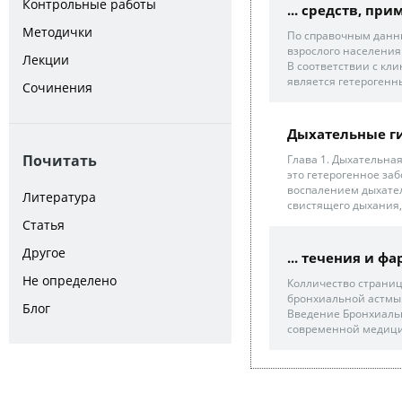
Контрольные работы
... средств, п
Методички
По справочным данны
взрослого населения 
Лекции
В соответствии с кл
является гетерогенн
Сочинения
Дыхательные г
Почитать
Глава 1. Дыхательна
это гетерогенное за
воспалением дыхате
Литература
свистящего дыхания,
Статья
Другое
... течения и 
Не определено
Колличество страниц
бронхиальной астмы 5
Блог
Введение Бронхиальн
современной медицин