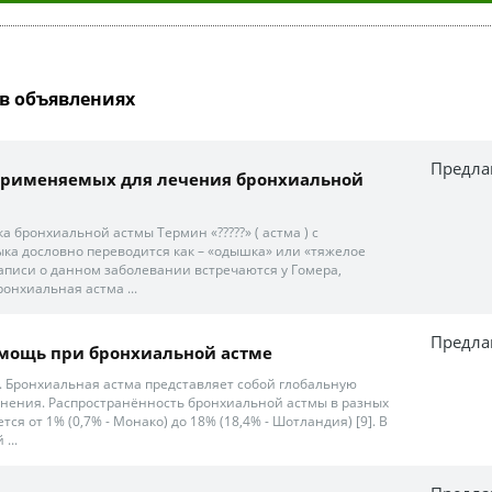
в объявлениях
Предла
, применяемых для лечения бронхиальной
 бронхиальной астмы Термин «?????» ( астма ) с
ыка дословно переводится как – «одышка» или «тяжелое
аписи о данном заболевании встречаются у Гомера,
Бронхиальная астма ...
Предла
омощь при бронхиальной астме
. Бронхиальная астма представляет собой глобальную
нения. Распространённость бронхиальной астмы в разных
ся от 1% (0,7% - Монако) до 18% (18,4% - Шотландия) [9]. В
...