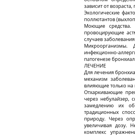
зависит от возраста,
Экологические факт
поллютантов (выхлоп
Моющие средства. 
провоцирующие астм
случаев заболевания
Микроорганизмы. 
инфекционно-аллерг
патогенезе бронхиал
ЛЕЧЕНИЕ
Для лечения бронхиа
механизм заболеван
влияющие только на 
Отхаркивающие пре
через небулайзер, 
замедлению их об
традиционных спос
природу. Через оп
увеличивая дозу. Н
комплекс упражне