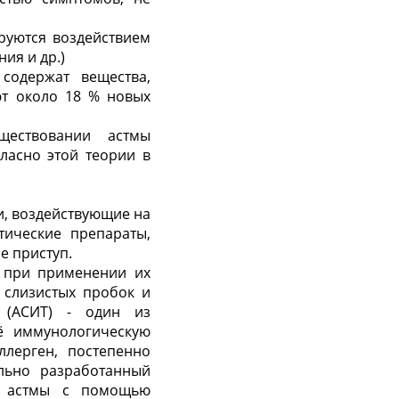
руются воздействием
ия и др.)
содержат вещества,
ют около 18 % новых
ществовании астмы
ласно этой теории в
и, воздействующие на
тические препараты,
е приступ.
 при применении их
 слизистых пробок и
 (АСИТ) - один из
ё иммунологическую
лерген, постепенно
ально разработанный
й астмы с помощью