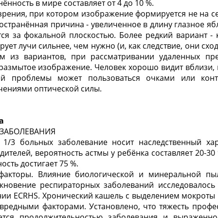
ённость в мире составляет от 4 до 10 %.
 зрения, при котором изображение формируется не на сет
остранённая причина - увеличенное в длину глазное ябл
тся за фокальной плоскостью. Более редкий вариант 
ует лучи сильнее, чем нужно (и, как следствие, они сход
м из вариантов, при рассматривании удаленных пре
 размытое изображение. Человек хорошо видит вблизи, 
ой проблемы может пользоваться очками или конт
чениями оптической силы.
а
 ЗАБОЛЕВАНИЯ
У 1/3 больных заболевание носит наследственный ха
дителей, вероятность астмы у ребёнка составляет 20-30
ность достигает 75 %.
факторы. Влияние биологической и минеральной пыл
кновение респираторных заболеваний исследовалось 
нии ECRHS. Хронический кашель с выделением мокроты 
 вредными факторами. Установлено, что тяжесть профе
ется продолжительностью заболевания и выраженно