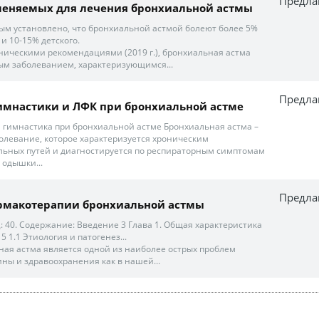
Предла
рименяемых для лечения бронхиальной астмы
м установлено, что бронхиальной астмой болеют более 5%
и 10-15% детского.
иническими рекомендациями (2019 г.), бронхиальная астма
ым заболеванием, характеризующимся...
Предла
имнастики и ЛФК при бронхиальной астме
я гимнастика при бронхиальной астме Бронхиальная астма –
болевание, которое характеризуется хроническим
льных путей и диагностируется по респираторным симптомам
 одышки...
Предла
фармакотерапии бронхиальной астмы
: 40. Содержание: Введение 3 Глава 1. Общая характеристика
 1.1 Этиология и патогенез...
ая астма является одной из наиболее острых проблем
ы и здравоохранения как в нашей...