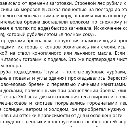
зависело от времени заготовки. Строевой лес рубили с
т сильных морозов высыхал полностью. За полгода до эт
рослого человека снимали кору, оставляя лишь полоску
оительства бревна доставляли волоком по снежному н
нная в плотах по воде) быстро загнивала. Исключение со
в), который рубили летом «в полном соку».
 продухами бревна для сооружения храмов и лодий просу
рищами, их торцы с концов обжигались или смолились.
кой на ствол конопляного или льняного масла. Если
считалось готовым к поделке. Это же подтверждал чис
ом топора.
уба подводились "стулья" - толстые дубовые чурбаки
льные повалы и углы здания) прокладывались берестой
ново-еловых бревен с перевязью лычными канатцами.
и досками, полученными при расщеплении бревна клинь
С конца XVII века для изготовления теса широко исполь
лец-всходов и киотцев покрывались городчатыми л
е солнцем, ветром и холодом, он приобретал нужную
енявший оттенки в зависимости от дня и освещенности.
но-художественных и конструктивных особенностей ве