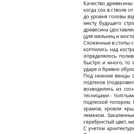
Качество древесины 
когда сок в стволе о
до уровня головы вз
месту будущего стр
древесина (доставле
(для мельниц и мосто
Сложенные в стопы с
коптились над кост
определялось полив
быстро и много, то 
ударе о бревно обух
Под нижние венцы ср
подтеков (подкрове
возводились из сос
тесницами - толстым
подтеской топором. 
храмов, кровли кры
лемехом. Закаленны
серебристый цвет, м
С учетом архитектур