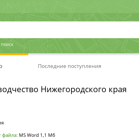
 поиск
р
Последние поступления
зодчество Нижегородского края
ия
 файла:
MS Word
1,1 Мб