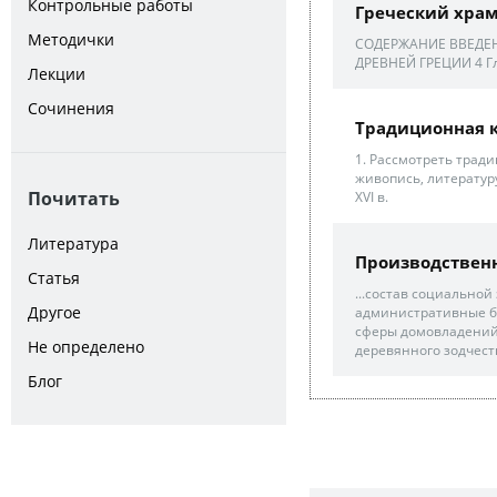
Контрольные работы
Греческий хра
Методички
СОДЕРЖАНИЕ ВВЕДЕН
ДРЕВНЕЙ ГРЕЦИИ 4 Гл
Лекции
Сочинения
Традиционная к
1. Рассмотреть тради
живопись, литературу
Почитать
ХVI в.
Литература
Производствен
Статья
...состав социально
Другое
административные бо
сферы домовладений
Не определено
деревянного зодчеств
Блог