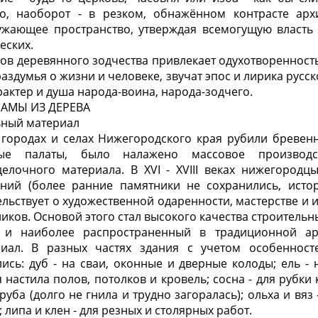
о, наоборот - в резком, обнажённом контрасте ар
ужающее пространство, утверждая всемогущую власть и
еских.
ов деревянного зодчества привлекает одухотворенность
раздумья о жизни и человеке, звучат эпос и лирика русск
рактер и душа народа-воина, народа-зодчего.
РАМЫ ИЗ ДЕРЕВА
ьный материал
 городах и селах Нижегородского края рубили бревенн
е палаты, было налажено массовое производс
делочного материала. В XVI - XVIII веках нижегородц
ний (более ранние памятники не сохранились, исто
тельствует о художественной одаренности, мастерстве и
иков. Основой этого стал высокого качества строительны
и наиболее распространенный в традиционной ар
риал. В разных частях здания с учетом особенност
сь: дуб - на сваи, оконные и дверные колоды; ель - 
 настила полов, потолков и кровель; сосна - для рубки 
уба (долго не гнила и трудно загоралась); ольха и вяз 
 липа и клен - для резных и столярных работ.