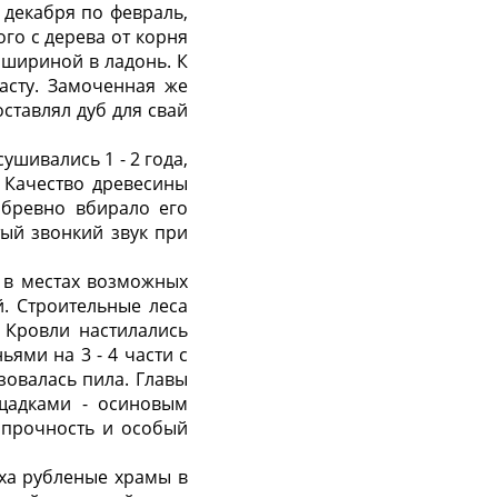
 декабря по февраль,
ого с дерева от корня
 шириной в ладонь. К
асту. Замоченная же
ставлял дуб для свай
шивались 1 - 2 года,
 Качество древесины
 бревно вбирало его
тый звонкий звук при
, в местах возможных
. Строительные леса
 Кровли настилались
ями на 3 - 4 части с
зовалась пила. Главы
ещадками - осиновым
 прочность и особый
рха рубленые храмы в