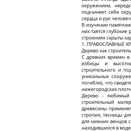
окружением, нередк
подчиняет себе окр
сердца и рук человеч
В изучении памятник
них таятся глубокие 
строениях скрыты ха
1. ПРАВОСЛАВНЫЕ Х
Дерево как строител
С древних времен в
избицы и высотны
строительного и по
уникальных сооруже
погибли), что свиде
нижегородских плотн
Дерево - любимый 
строительный мате
древесины применяли
стропил, тесницы для
для нижних венцов ср
находившихся в воде;