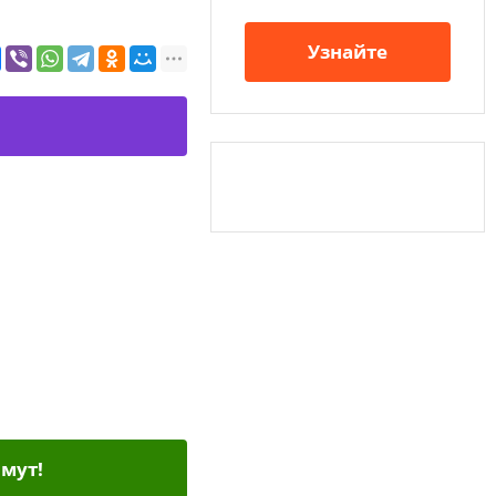
Узнайте
мут!