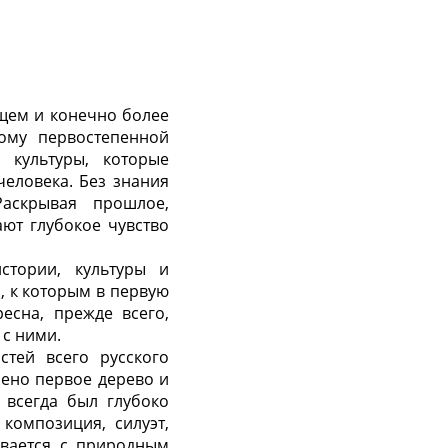
щем и конечно более
тому первостепенной
 культуры, которые
еловека. Без знания
аскрывая прошлое,
ют глубокое чувство
стории, культуры и
, к которым в первую
есна, прежде всего,
 с ними.
стей всего русского
лено первое дерево и
 всегда был глубоко
 композиция, силуэт,
ивается с природным