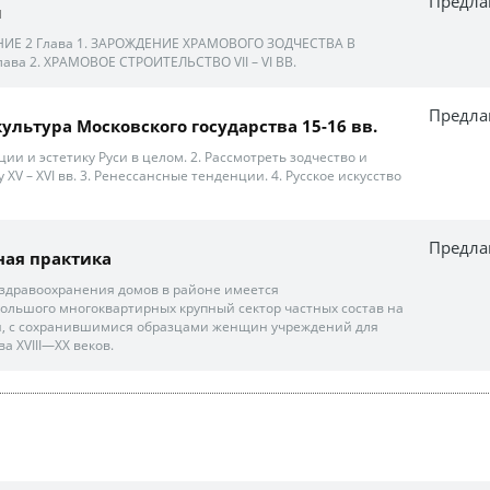
Предла
м
ИЕ 2 Глава 1. ЗАРОЖДЕНИЕ ХРАМОВОГО ЗОДЧЕСТВА В
ава 2. ХРАМОВОЕ СТРОИТЕЛЬСТВО VII – VI ВВ.
Предла
ультура Московского государства 15-16 вв.
ции и эстетику Руси в целом. 2. Рассмотреть зодчество и
 ХV – ХVI вв. 3. Ренессансные тенденции. 4. Русское искусство
Предла
ная практика
й здравоохранения домов в районе имеется
льшого многоквартирных крупный сектор частных состав на
, с сохранившимися образцами женщин учреждений для
а XVIII—XX веков.