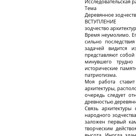
Исследовательская р
Тема
Деревянное зодчест
ВСТУПЛЕНИЕ
зодчество архитекту
Время неумолимо. Е
сильно последствия
задачей видится и
представляют собой
минувшего трудно
исторические памят
патриотизма.
Моя работа ставит
архитектуры, распол
очередь следует от
древностью деревянн
Связь архитектуры 
народного зодчества
заложен первый кам
творческим действом
высота. Иногда зда