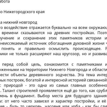
абота
во Нижегородского края
ра нижний новгород
го воздействие отражается буквально на всем окружаю
 времени сказываются на древних постройках. Поэ
зучение и сохранение этих памятников истории и
 неиссякаемый источник обогащения духовной жизни ч
 понять и правильно осмыслить происходящее. Р
ники не только расширяют наш кругозор, но и развива
 перед собой цель, ознакомится с памятниками и
оженными на территории Нижнего Новгорода и области
нести объекты деревянного зодчества. Эта тема интер
ых построек, богатой и интересной историей связанной
с природой - это одна из самых главных особенно
. Талант строителей проявляется ещё до того, как сруб
ень в фундамент. Выбор места для будущего здания
: от него часто зависел и характер постройки, и её
ние - будь то церковь, часовня или изба - как бы сл