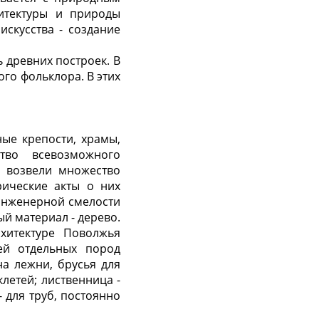
хитектуры и природы
скусства - создание
 древних построек. В
ого фольклора. В этих
ые крепости, храмы,
тво всевозможного
ы возвели множество
рические акты о них
 инженерной смелости
й материал - дерево.
хитектуре Поволжья
ей отдельных пород
на лежни, брусья для
клетей; лиственница -
- для труб, постоянно