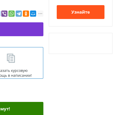
Узнайте
казать курсовую
ощь в написании!
мут!