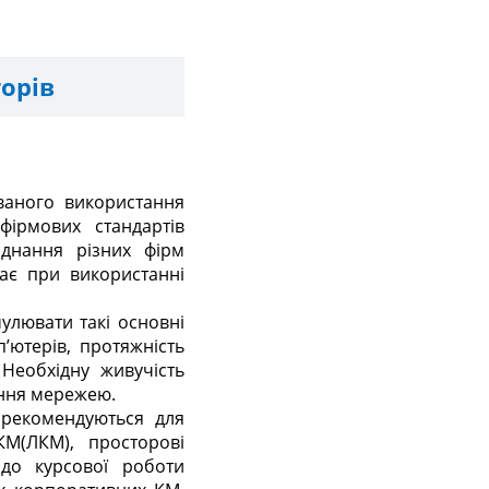
орів
ваного використання
фірмових стандартів
аднання різних фірм
ає при використанні
улювати такі основні
п’ютерів, протяжність
 Необхідну живучість
іння мережею.
 рекомендуються для
КМ(ЛКМ), просторові
 до курсової роботи