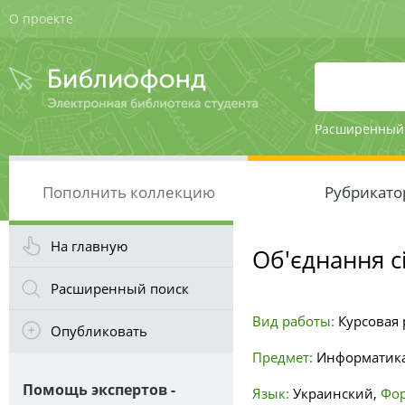
О проекте
Расширенный
Пополнить коллекцию
Рубрикато
На главную
Об'єднання с
Расширенный поиск
Вид работы:
Курсовая р
Опубликовать
Предмет:
Информатика
Помощь экспертов -
Язык:
Украинский
,
Фор