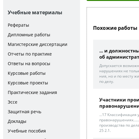
Учебные материалы
Рефераты
Похожие работы 
Дипломные работы
Магистерские диссертации
... и должност
Отчеты по практике
об администрат
Ответы на вопросы
Допускается возможн
нарушениях не толь
Курсовые работы
ния, но и по месту ж
по делу.
Курсовые проекты
Практические задания
Участники прои
Эссе
правонарушен
Защитная речь
...17 Классификация
правонарушениях……..
Доклады
производства по де
Учебные пособия
25 2.1.