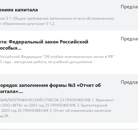
Предла
ениях капитала
е 3 1. Общие требования заполнения отчета об изменениях
ел «Изменения капитала» 5 1.2.
Предла
та: Федеральный закон Российской
особых...
оссийской Федерации "Об особых экономических зонах в РФ"
5 года - авторская работа, по учебной дисциплине -
Предла
орядок заполнения формы №3 «Отчет об
тала»....
21 БИБЛИОГРАФИЧЕСКИЙ СПИСОК 23 ПРИЛОЖЕНИЕ 1. Фрагмент
 ООО «МТВ» за 2003 год 25 ПРИЛОЖЕНИЕ 2. Бухгалтерский
 2003 год 26 ПРИЛОЖЕНИЕ 3. Отчет об изменениях капитала
д 28.