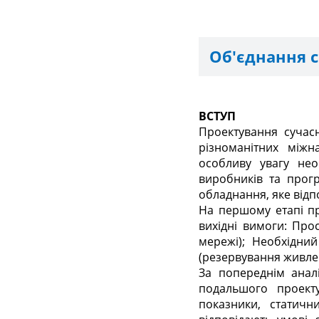
Об'єднання с
ВСТУП
Проектування сучас
різноманітних міжн
особливу увагу нео
виробників та прог
обладнання, яке відп
На першому етапі пр
вихідні вимоги: Прос
мережі); Необхідний
(резервування живле
За попереднім анал
подальшого проекту
показники, статичн