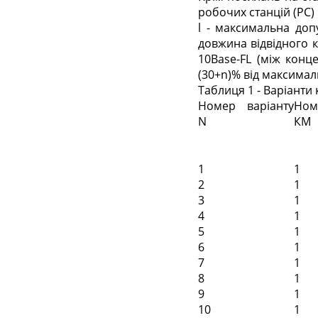
робочих станцій (РС) 
l - максимальна доп
довжина відвідного к
10Base-FL (між конц
(30+n)% від максимал
Таблиця 1 - Варіанти
Номер варіанту
Номе
N
КМ
1
1
2
1
3
1
4
1
5
1
6
1
7
1
8
1
9
1
10
1