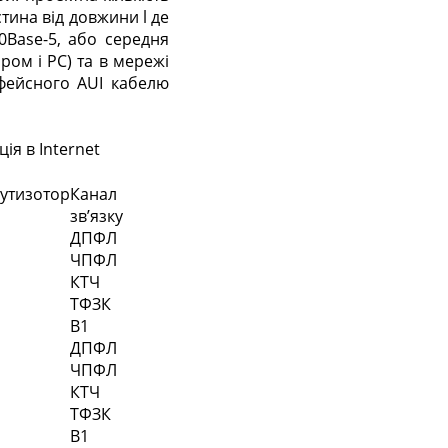
стина від довжини l де
0Base-5, або середня
ром і РС) та в мережі
рфейсного AUI кабелю
ція в Internet
утизотор
Канал
зв’язку
ДПФЛ
ЧПФЛ
КТЧ
ТФЗК
В1
ДПФЛ
ЧПФЛ
КТЧ
ТФЗК
В1