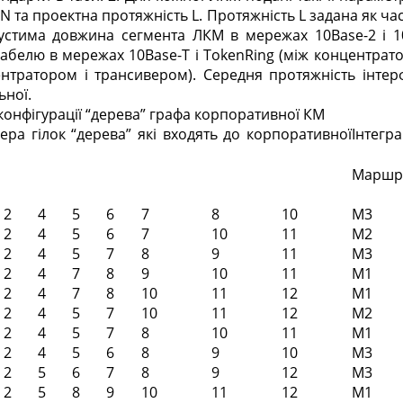
N та проектна протяжність L. Протяжність L задана як ча
устима довжина сегмента ЛКМ в мережах 10Base-2 і 1
абелю в мережах 10Base-T і TokenRing (між концентрато
ентратором і трансивером). Середня протяжність інте
ьної.
 конфігурації “дерева” графа корпоративної КМ
ра гілок “дерева” які входять до корпоративної
Інтегра
Маршр
2
4
5
6
7
8
10
M3
2
4
5
6
7
10
11
M2
2
4
5
7
8
9
11
M3
2
4
7
8
9
10
11
M1
2
4
7
8
10
11
12
M1
2
4
5
7
10
11
12
M2
2
4
5
7
8
10
11
M1
2
4
5
6
8
9
10
M3
2
5
6
7
8
9
12
M3
2
5
8
9
10
11
12
M1