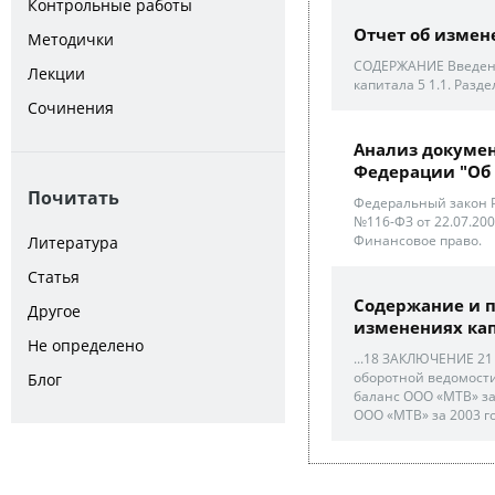
Контрольные работы
Отчет об измен
Методички
СОДЕРЖАНИЕ Введени
Лекции
капитала 5 1.1. Разд
Сочинения
Анализ докумен
Федерации "Об 
Почитать
Федеральный закон Р
№116-ФЗ от 22.07.200
Финансовое право.
Литература
Статья
Содержание и п
Другое
изменениях капи
Не определено
...18 ЗАКЛЮЧЕНИЕ 
оборотной ведомости
Блог
баланс ООО «МТВ» за
ООО «МТВ» за 2003 го