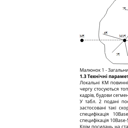
Малюнок 1 - Загальн
1.3 Технічні парам
Локальні КМ повинні
чергу стосуються то
кадрів, будови сегмен
У табл. 2 подані п
застосовані такі ско
специфікація 10Base
специфікація 10Base-5
Крім посилань на ста