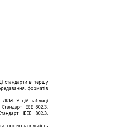
Ці стандарти в першу
ередавання, форматів
 ЛКМ. У цій таблиці
 Стандарт IEEE 802.3,
Стандарт IEEE 802.3,
и: проектна кількість