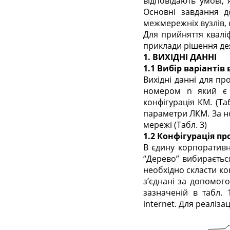
відповідають умові,
Основні завдання д
межмережніх вузлів, 
Для прийняття кваліф
приклади рішення дея
1. ВИХІДНІ ДАННІ
1.1 Вибір варіантів
Вихідні данні для п
номером n який є 
конфігурація КМ. (Та
параметри ЛКМ. За но
мережі (Табл. 3)
1.2 Конфігурація п
В єдину корпоративн
“Дерево” вибирається
необхідно скласти ко
з’єднані за допомог
зазначеній в табл.
internet. Для реаліза