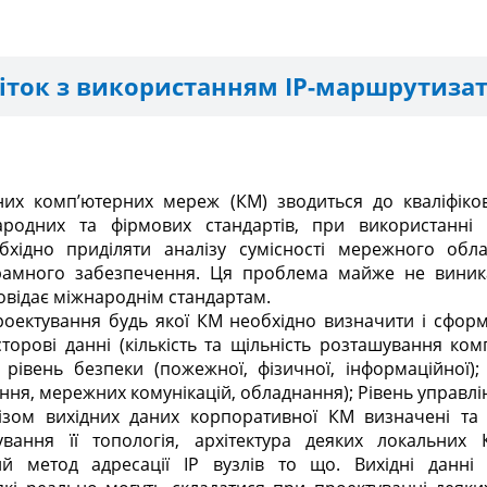
іток з використанням IP-маршрутизат
них комп’ютерних мереж (КМ) зводиться до кваліфіко
ародних та фірмових стандартів, при використанні 
бхідно приділяти аналізу сумісності мережного обл
рамного забезпечення. Ця проблема майже не виник
овідає міжнароднім стандартам.
оектування будь якої КМ необхідно визначити і сформ
торові данні (кількість та щільність розташування ком
 рівень безпеки (пожежної, фізичної, інформаційної);
ння, мережних комунікацій, обладнання); Рівень управл
ізом вихідних даних корпоративної КМ визначені та
вання її топологія, архітектура деяких локальних 
ий метод адресації IP вузлів то що. Вихідні данні