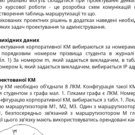
 які реально могуть складатися при проектуванні деяк
о курсової роботи - це розробка схем комунікацій м
створення таблиць маршрутизації то що.
ікованих проектних рішень в додатках наведені необхід
ких задач проектування та адміністрування.
 вихідних даних
роектування корпоративної КМ вибираються за номерами в
порядковим номером прізвища студента в журналі г
бл. 1) За номером m, який задається викладачем, в табл
мером k, який задається викладачем, вибирається IP ад
роектованої КМ
у КМ необхідно об’єднати 8 ЛКМ. Конфігурація такої КМ 
 студентом з графа мал. 1. Гілками графа є ЛКМ. Номер
нфігурацію корпоративної КМ, вибирається з табл. 1. Лока
ою маршрутизоторів М1, М2, М3. Один з маршрутизото
 1, безпосередньо зв’язаний з маршрутизотором М гл
ції цього зв'язку мають використовуватись орендовані кана