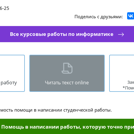
6-25
Поделись с друзьями:
Все курсовые работы по информатике
 работу
Читать текст online
За
*Пом
имость помощи в написании студенческой работы.
Помощь в написании работы, которую точно при