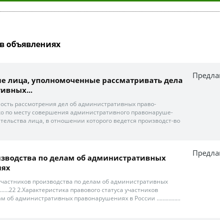
в объявлениях
Предла
ные лица, уполномоченные рассматривать дела
ивных...
ость рассмотрения дел об административных право-
ко по месту совершения административного правонаруше-
ительства лица, в отношении которого ведется производст-во
Предла
зводства по делам об административных
иях
 участников производства по делам об административных
.…22 2.Характеристика правового статуса участников
лам об административных правонарушениях в России …….………