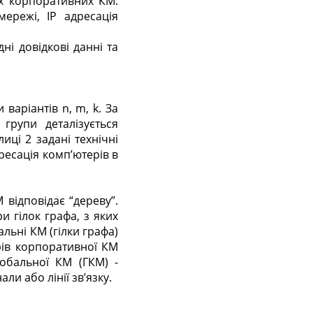
их корпоративних КМ.
ережі, IP адресація
ні довідкові данні та
аріантів n, m, k. За
рупи деталізується
иці 2 задані технічні
ресація комп’ютерів в
відповідає “дереву”.
и гілок графа, з яких
льні КМ (гілки графа)
рів корпоративної КМ
обальної КМ (ГКМ) -
ли або лінії зв’язку.