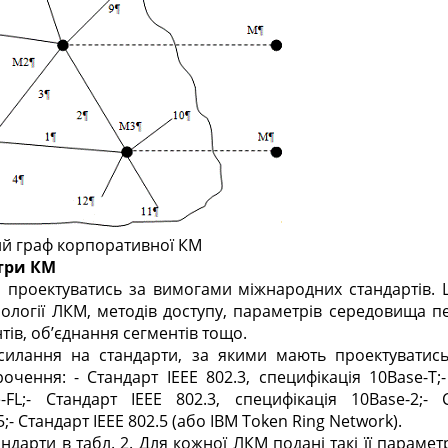
ий граф корпоративної КМ
етри КМ
 проектуватись за вимогами міжнародних стандартів. 
пології ЛКМ, методів доступу, параметрів середовища п
тів, об’єднання сегментів тощо.
осилання на стандарти, за якими мають проектуватись
рочення: - Стандарт IEEE 802.3, специфікація 10Base-T;-
-FL;- Стандарт IEEE 802.3, специфікація 10Base-2;- 
;- Стандарт IEEE 802.5 (або IBM Token Ring Network).
ндарти в табл. 2. Для кожної ЛКМ подані такі її параметр