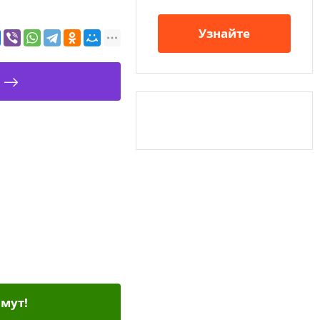
Узнайте
мут!