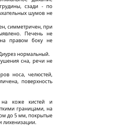
грудины, сзади - по
ыхательных шумов не
чен, симметричен, при
явлено. Печень не
 на правом боку не
 Диурез нормальный.
ушения сна, речи не
ров носа, челюстей,
личена, поверхность
н на коже кистей и
еткими границами, на
ом до 5 мм, покрытые
и лихенизации.