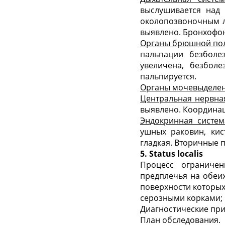
выслушивается над 
околопозвоночным л
выявлено. Бронхофон
Органы брюшной по
пальпации безбол
увеличена, безбол
пальпируется.
Органы мочевыделен
Центральная нервная
выявлено. Координац
Эндокринная систем
ушных раковин, кист
гладкая. Вторичные 
5. Status localis
Процесс ограничен
предплечья на обеих
поверхности которых
серозными корками; 
Диагностические при
План обследования.