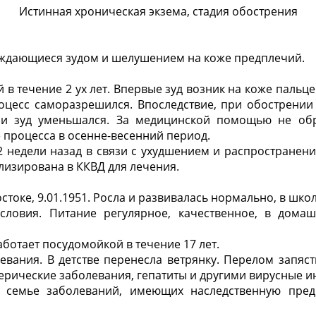
Истинная хроническая экзема, стадия обострения
ждающиеся зудом и шелушением на коже предплечий.
 в течение 2 ух лет. Впервые зуд возник на коже пальце
оцесс саморазрешился. Впоследствие, при обострении
 и зуд уменьшался. За медицинской помощью не обр
 процесса в осенне-весенний период.
2 недели назад в связи с ухудшением и распространен
лизирована в ККВД для лечения.
остоке, 9.01.1951. Росла и развивалась нормально, в шко
ловия. Питание регулярное, качественное, в домаш
ботает посудомойкой в течение 17 лет.
вания. В детстве перенесла ветрянку. Перелом запяст
нерические заболевания, гепатиты и другими вирусные и
В семье заболеваний, имеющих наследственную пре