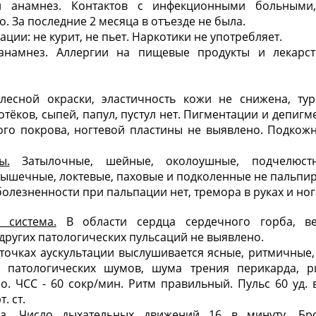
й анамнез. Контактов с инфекционными больными,
. За последние 2 месяца в отъезде не была.
ии: не курит, не пьет. Наркотики не употребляет.
 анамнез. Аллергии на пищевые продукты и лекарст
лесной окраски, эластичность кожи не снижена, тур
отёков, сыпей, папул, пустул нет. Пигментации и депигм
го покрова, ногтевой пластины не выявлено. Подкожн
ы.
Затылочные, шейные, околоушные, подчелюстн
ышечные, локтевые, паховые и подколенные не пальпир
олезненности при пальпации нет, тремора в руках и ног
 система.
В области сердца сердечного горба, ве
 других патологических пульсаций не выявлено.
 точках аускультации выслушивается ясные, ритмичные,
, патологических шумов, шума трения перикарда, р
о. ЧСС - 60 сокр/мин. Ритм правильный. Пульс 60 уд. 
. ст.
а.
Число дыхательных движений 16 в минуту. Бро