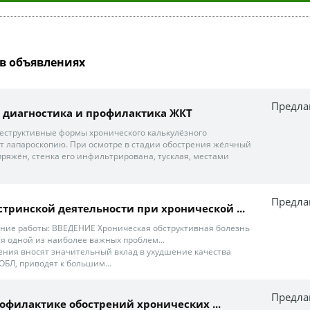
в объявлениях
Предла
 диагностика и профилактика ЖКТ
еструктивные формы хронического калькулёзного
т лапароскопию. При осмотре в стадии обострения жёлчный
пряжён, стенка его инфильтрирована, тусклая, местами
Предла
стринской деятельности при хронической ...
ние работы: ВВЕДЕНИЕ Хроническая обструктивная болезнь
ся одной из наиболее важных проблем...
рения вносят значительный вклад в ухудшение качества
ОБЛ, приводят к большим...
Предла
профилактике обострений хронических ...