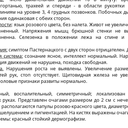
гортанью, трахеей и спереди - в области рукоятки 
иниям на уровне 3, 4 грудных позвонков. Побочных д
ия одинаковая с обеих сторон.
лости
: язык розового цвета, без налета. Живот не увели
езненный. Напряжения мышц брюшной стенки не вы
езненна. Селезенка в положении лежа на спине и
ия:
симптом Пастернацкого с двух сторон отрицателен.
 система:
сознание ясное, интеллект нормальный. Нар
ия движений не нарушена, походка свободная.
а.
Нарушения роста не выявлены. Увеличение разме
ей рук, стоп отсутствует.
Щитовидная железа не уве
половые признаки развиты нормально.
ный, воспалительный, симметричный; локализова
 руках. Представлен очагами размером до 2 см с неч
 располагаются папулы розово-красного цвета, диаметр
шелушением и пигментацией. На кистях выражены очаг
емы: красный стойкий дермографизм.