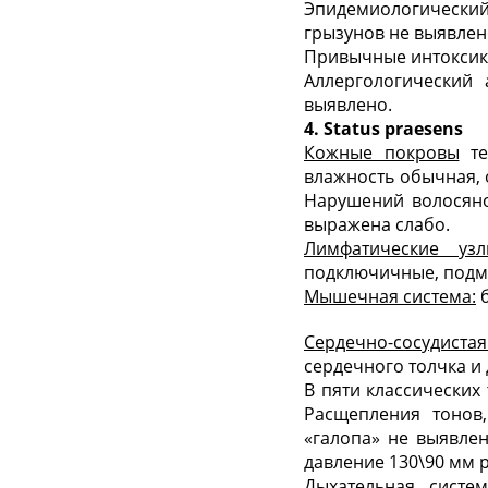
Эпидемиологически
грызунов не выявлено
Привычные интоксикац
Аллергологический
выявлено.
4. Status praesens
Кожные покровы
те
влажность обычная, 
Нарушений волосяно
выражена слабо.
Лимфатические узл
подключичные, подм
Мышечная система:
б
Сердечно-сосудистая
сердечного толчка и
В пяти классических
Расщепления тонов
«галопа» не выявлен
давление 130\90 мм рт
Дыхательная систем