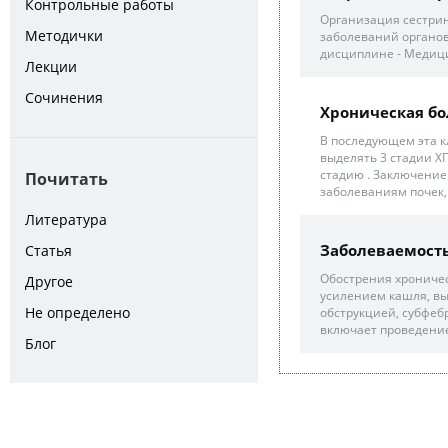
Контрольные работы
Организация сестрин
Методички
заболеваний органов
дисциплине - Медици
Лекции
Сочинения
Хроническая бо
В последующем эта 
выделять 3 стадии ХП
стадию . Заключение
Почитать
заболеваниям почек,
Литература
Заболеваемост
Статья
Обострения хроничес
Другое
усилением кашля, в
Не определено
обструкцией, субфеб
включает проведение
Блог