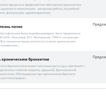
ского процесса в профилактике обострений хронических
 дыхания в поликлинике - авторская работа, по учебной
на, физкультура, здравоохранение.
Предла
лезнь почек
классификация была модифицирована, было предложено
Н (А.Ю. Николаев, Ю.С. Милованов, 1999 г): начальную
 Все сказанное выше относится ко всем хроническим
 независимо...
Предла
ь хроническим бронхитом
кого бронхита возникают несколько раз в год и протекают с
ыделением гнойной мокроты, одышкой, бронхиальной
рилитетом. Обследование при хроническом бронхите
 рентгенографии...