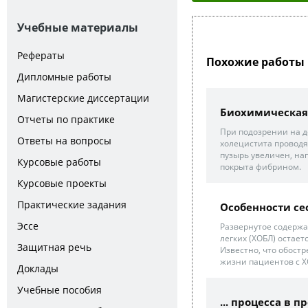
Учебные материалы
Рефераты
Похожие работы 
Дипломные работы
Магистерские диссертации
Биохимическая
Отчеты по практике
При подозрении на д
Ответы на вопросы
холецистита проводя
пузырь увеличен, на
Курсовые работы
покрыта фибрином.
Курсовые проекты
Практические задания
Особенности се
Эссе
Развернутое содержа
легких (ХОБЛ) остает
Защитная речь
Известно, что обост
жизни пациентов с Х
Доклады
Учебные пособия
... процесса в 