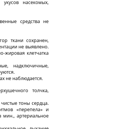
 укусов насекомых,
венные средства не
гор ткани сохранен,
ентации не выявлено.
о-жировая клетчатка
ые, надключичные,
уются.
ах не наблюдается.
рхушечного толчка,
 чистые тоны сердца.
итмов «перепела» и
в мин., артериальное
нхиальное дыхание