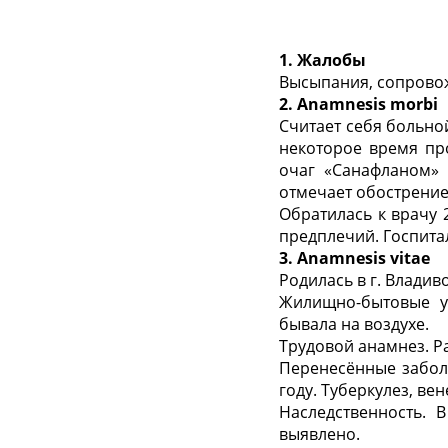
1. Жалобы
Высыпания, сопрово
2. Аnamnesis morbi
Считает себя больной
некоторое время пр
очаг «Санафланом»
отмечает обострение
Обратилась к врачу 
предплечий. Госпита
3. Аnamnesis vitae
Родилась в г. Владив
Жилищно-бытовые ус
бывала на воздухе.
Трудовой анамнез. Ра
Перенесённые заболе
году. Туберкулез, ве
Наследственность. 
выявлено.