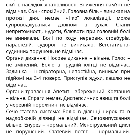
сім’ї в наслідок дратівливості. Зниження пам’яті не
відмічає. Сон - спокійний. Головна біль – виникає на
протязі дня, немає чіткої локалізації, може
супроводжуватися дзвіном в вухах. Стани
непритомності, нудоти, блювоти при головній болі
не виникали. Болі по ходу нервових стовбурів,
парастезій, судорог не виникало. Вегетативно-
судинних порушень не відмічає.
Органи дихання: Носове дихання – вільне. Голос –
не змінений. Болю в грудній клітці не відмічає.
Задишка – інспіраторна, непостійна, виникає при
підйомі на 3-4 поверх. Приступів ядухи, кашлю не
відмічає.
Органи травлення: Апетит – збережений. Ковтання
– вільне. Спраги немає. Диспепсичних явищ та болі
у черевній порожнині не відмічає.
Сечо-статева система: Болю в ділянці нирок та в
надлобковій ділянці не відмічає. Сечовипускання
вільне. Енурез – нормальний. Менструальний цикл
не порушений. Статевий потяг – нормальний.