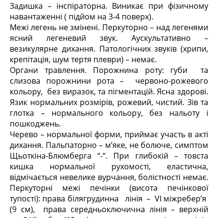
Задишка – інспіраторна. Виникає при фізичному
навантаженні ( підйом на 3-4 поверх).
Межі легень не змінені. Перкуторно – над легенями
ясний легеневий звук. Аускультативно –
везикулярне дихання. Патологічних звуків (хрипи,
крепітація, шум тертя плеври) – немає.
Органи травлення. Порожнина роту: губи та
слизова порожнини рота – червоно-рожевого
кольору, без виразок, та пігментацій. Ясна здорові.
Язик нормальних розмірів, рожевий, чистий. Зів та
глотка – нормального кольору, без нальоту і
пошкоджень.
Черево – нормальної форми, приймає участь в акті
дихання. Пальпаторно – м’яке, не болюче, симптом
Щьоткіна-Блюмберга “-“. При глибокій – товста
кишка нормальної рухомості, еластична,
відмічається невелике вурчання, болістності немає.
Перкуторні межі печінки (висота печінкової
тупості): права білягрудинна лінія – VI міжребер’я
(9 см), права середньоключична лінія – верхній