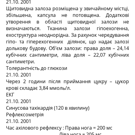
21.10. 2001
Щитовидна залоза розміщена у звичайному містці,
збільшена, капсула не потовщена. Додаткові
утворення в області щитовидної залози не
визначаються. Тканина залози гіпоехогенна,
ехоструктура неоднорідна. За рахунок чередування
гіпо- та гіперехогенних ділянок, що надає залозі
долькову будову. Об’єм залози: права доля – 24,14
кубічних сантиметри, ліва доля – 22,07 кубічних
сантиметри.
Толерантність до глюкози
21.10. 2001
Через 2 години після приймання цукру – цукор
крові складає 3,84 ммоль/л.
ЕКГ
21.10. 2001
Синусова тахікардія (120 в хвилину)
Рефлексометрія
21.10. 2001
Час ахілового рефлексу : Права нога = 200 мс
Ліва нога = 205 мс