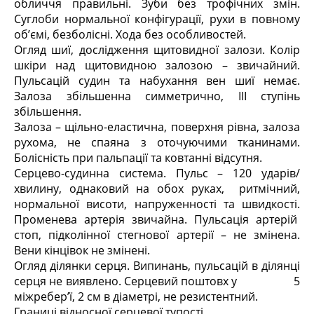
обличчя правильні. Зуби без трофічних змін.
Суглоби нормальної конфігурації, рухи в повному
об’ємі, безболісні. Хода без особливостей.
Огляд шиї, дослідження щитовидної залози. Колір
шкіри над щитовидною залозою – звичайний.
Пульсацій судин та набухання вен шиї немає.
Залоза збільшенна симметрично, III ступінь
збільшення.
Залоза – щільно-еластична, поверхня рівна, залоза
рухома, не спаяна з оточуючими тканинами.
Болісність при пальпації та ковтанні відсутня.
Серцево-судинна система. Пульс – 120 ударів/
хвилину, однаковий на обох руках, ритмічний,
нормальної висоти, напруженності та швидкості.
Променева артерія звичайна. Пульсація артерій
стоп, підколінної стегнової артерії – не змінена.
Вени кінцівок не змінені.
Огляд ділянки серця. Випинань, пульсацій в ділянці
серця не виявлено. Серцевий поштовх у 5
міжребер’ї, 2 см в діаметрі, не резистентний.
Границі відносної серцевої тупості