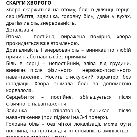
СКАРГИ ХВОРОГО
Хвора скаржиться на втому, болі в ділянці серця,
серцебиття, задишка, головну біль, дзвін у вухах,
дратівливість, знервованість.
Деталізація:
Втома – постійна, виражена помірно, хвора
прокидається вже втомленою.
Дратівливість і знервованість – виникає по любій
причині або навіть і без причини.
Біль в серці – непостійний, зліва від грудини,
виникає після фізичного і нервово-психічного
навантаження. Носить стискуючий характер, без
іррадіації. Хвора знімала болі за допомогою
корвалола.
Серцебиття – постійне, збільшується після
фізичного навантаження.
Задишка – інспіраторна, виникає після
навантаження (при підйомі на 3-4 поверх).
Головна біль – без чіткої локалізації, може бути
постійна, на протязі дня інтенсивність змінюється,