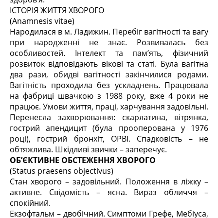
ІСТОРІЯ ЖИТТЯ ХВОРОГО
(Anamnesis vitae)
Народилася в м. Ладижин. Перебіг вагітності та вагу
при народженні не знає. Розвивалась без
особливостей. Інтелект та пам’ять, фізичний
розвиток відповідають вікові та статі. Була вагітна
два рази, обидві вагітності закінчилися родами.
Вагітність проходила без ускладнень. Працювала
на фабриці швачкою з 1988 року, вже 4 роки не
працює. Умови життя, праці, харчування задовільні.
Перенесла захворювання: скарлатина, вітрянка,
гострий апендицит (була прооперована у 1976
році), гострий бронхіт, ОРВІ. Спадковість – не
обтяжлива. Шкідливі звички – заперечує.
ОБ’ЄКТИВНЕ ОБСТЕЖЕННЯ ХВОРОГО
(Status praesens objectivus)
Стан хворого – задовільний. Положення в ліжку –
активне. Свідомість – ясна. Вираз обличчя –
спокійний.
Екзофтальм – двобічний. Симптоми Грефе, Мебіуса,