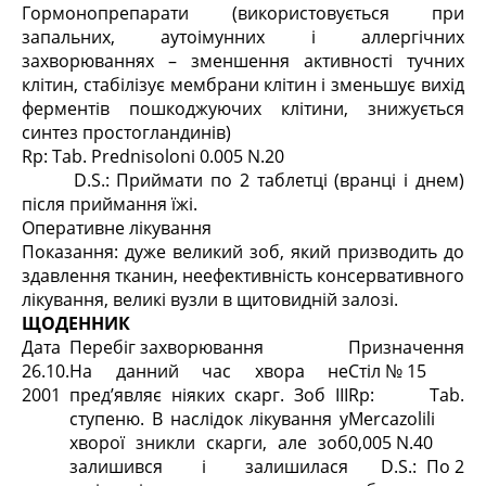
Гормонопрепарати (використовується при
запальних, аутоімунних і аллергічних
захворюваннях – зменшення активності тучних
клітин, стабілізує мембрани клітин і зменьшує вихід
ферментів пошкоджуючих клітини, знижується
синтез простогландинів)
Rp: Tab. Prednisoloni 0.005 N.20
D.S.: Приймати по 2 таблетці (вранці і днем)
після приймання їжі.
Оперативне лікування
Показання: дуже великий зоб, який призводить до
здавлення тканин, неефективність консервативного
лікування, великі вузли в щитовидній залозі.
ЩОДЕННИК
Дата
Перебіг захворювання
Призначення
26.10.
На данний час хвора не
Стіл № 15
2001
пред’являє ніяких скарг. Зоб III
Rp: Tab.
ступеню. В наслідок лікування у
Mercazolili
хворої зникли скарги, але зоб
0,005 N.40
залишився і залишилася
D.S.: По 2