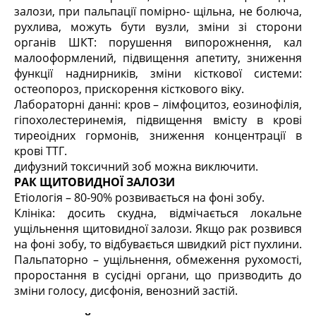
залози, при пальпації помірно- щільна, не болюча,
рухлива, можуть бути вузли, зміни зі сторони
органів ШКТ: порушення випорожнення, кал
малооформлений, підвищення апетиту, зниження
функції наднирників, зміни кісткової системи:
остеопороз, прискорення кісткового віку.
Лабораторні данні: кров – лімфоцитоз, еозинофілія,
гіпохолестеринемія, підвищення вмісту в крові
тиреоідних гормонів, зниження концентрації в
крові ТТГ.
дифузний токсичний зоб можна виключити.
РАК ЩИТОВИДНОЇ ЗАЛОЗИ
Етіологія – 80-90% розвивається на фоні зобу.
Клініка: досить скудна, відмічається локальне
ущільнення щитовидної залози. Якщо рак розвився
на фоні зобу, то відбувається швидкий ріст пухлини.
Пальпаторно – ущільнення, обмеження рухомості,
проростання в сусідні органи, що призводить до
зміни голосу, дисфонія, венозний застій.