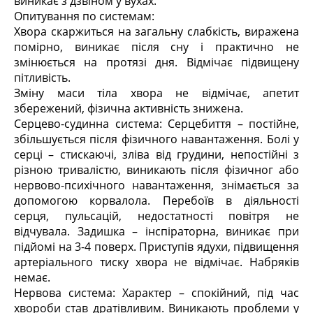
виникає з дзвіном у вухах.
Опитування по системам:
Хвора скаржиться на загальну слабкість, виражена
помірно, виникає після сну і практично не
змінюється на протязі дня. Відмічає підвищену
пітливість.
Зміну маси тіла хвора не відмічає, апетит
збережений, фізична активність знижена.
Серцево-судинна система: Серцебиття – постійне,
збільшується після фізичного навантаження. Болі у
серці – стискаючі, зліва від грудини, непостійні з
різною тривалістю, виникають після фізичног або
нервово-психічного навантаження, знімається за
допомогою корвалола. Перебоїв в діяльності
серця, пульсацій, недостатності повітря не
відчувала. Задишка – інспіраторна, виникає при
підйомі на 3-4 поверх. Приступів ядухи, підвищення
артеріального тиску хвора не відмічає. Набряків
немає.
Нервова система: Характер – спокійний, під час
хвороби став дратівливим. Виникають проблеми у