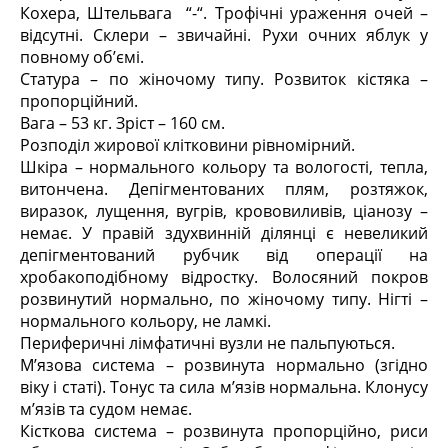
Кохера, Штельвага “-“. Трофічні ураження очей –
відсутні. Склери – звичайні. Рухи очних яблук у
повному об’ємі.
Статура – по жіночому типу. Розвиток кістяка –
пропорційний.
Вага – 53 кг. Зріст – 160 см.
Розподіл жирової клітковини рівномірний.
Шкіра – нормального кольору та вологості, тепла,
витончена. Депігментованих плям, розтяжок,
виразок, лущення, вугрів, крововиливів, ціанозу –
немає. У правій здухвинній ділянці є невеликий
депігментований рубчик від операції на
хробакоподібному відростку. Волосяний покров
розвинутий нормально, по жіночому типу. Нігті –
нормального кольору, не ламкі.
Периферичні лімфатичні вузли не пальпуються.
М’язова система – розвинута нормально (згідно
віку і статі). Тонус та сила м’язів нормальна. Клонусу
м’язів та судом немає.
Кісткова система – розвинута пропорційно, риси