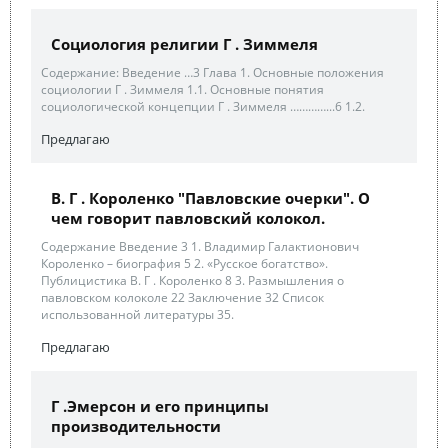
Социология религии Г . Зиммеля
Содержание: Введение …3 Глава 1. Основные положения
социологии Г . Зиммеля 1.1. Основные понятия
социологической концепции Г . Зиммеля …………...6 1.2.
Предлагаю
В. Г . Короленко "Павловские очерки". О
чем говорит павловский колокол.
Содержание Введение 3 1. Владимир Галактионович
Короленко – биография 5 2. «Русское богатство».
Публицистика В. Г . Короленко 8 3. Размышления о
павловском колоколе 22 Заключение 32 Список
использованной литературы 35.
Предлагаю
Г .Эмерсон и его принципы
производительности