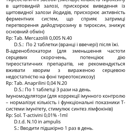
в щитовидній залозі, прискорює виведення із
щитовидної залози йодидів, прискорює активність
ферментних систем, що сприяє затримці
перетворення дийодтирозину в тироксин, знижує
основний обмін)
Rp: Tab. Mercazolili 0,005 N.40
D.S.: По 2 таблетки (вранці і ввечері) після їжі.
B-адреноблокатори (для зменьшення частоти
серцевих скорочень, потенціює дію
тиреостатичних препаратів, не рекомендується
вживати хворим з вираженою серцевою
недостатністю на фоні тиреотоксикозу)
Rp: Tab. Anaprilini 0,04 N.20
D.S.: По 1 таблетці 3 рази на день.
Імуномодулятори (для коррекції імунного контролю
– нормалізує кількість і функціональні показники Т-
системи імунітету, стимулює синтез лімфокінів)
Rp: Sol. T-activini 0,01% -1ml
D.t.d. N.10 in ampulis
S.: Вводити підшкірно 1 раз в день.