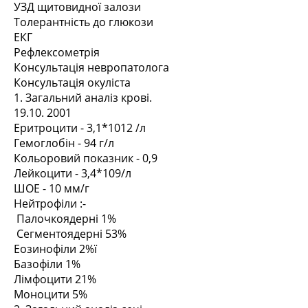
УЗД щитовидної залози
Толерантність до глюкози
ЕКГ
Рефлексометрія
Консультація невропатолога
Консультація окуліста
1. Загальний аналіз крові.
19.10. 2001
Еритроцити - 3,1*1012 /л
Гемоглобін - 94 г/л
Кольоровий показник - 0,9
Лейкоцити - 3,4*109/л
ШОЕ - 10 мм/г
Нейтрофіли :-
Палочкоядерні 1%
Сегментоядерні 53%
Еозинофіли 2%ї
Базофіли 1%
Лімфоцити 21%
Моноцити 5%