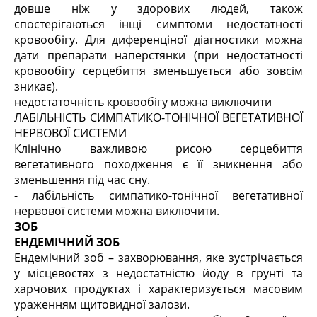
довше ніж у здорових людей, також
спостерігаються інщі симптоми недостатності
кровообігу. Для диференціної діагностики можна
дати препарати наперстянки (при недостатності
кровообігу серцебиття зменьшується або зовсім
зникає).
недостаточність кровообігу можна виключити
ЛАБІЛЬНІСТЬ СИМПАТИКО-ТОНІЧНОЇ ВЕГЕТАТИВНОЇ
НЕРВОВОЇ СИСТЕМИ
Клінічно важливою рисою серцебиття
вегетативного походження є її зникнення або
зменьшення під час сну.
- лабільність симпатико-тонічної вегетативної
нервової системи можна виключити.
ЗОБ
ЕНДЕМІЧНИЙ ЗОБ
Ендемічний зоб – захворювання, яке зустрічається
у місцевостях з недостатністю йоду в грунті та
харчових продуктах і характеризується масовим
ураженням щитовидної залози.