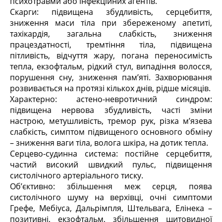
психотравми або інфекційних агентів.
Скарги: підвищена збудливість, серцебиття,
зниження маси тіла при збереженому апетиті,
тахікардія, загальна слабкість, зниження
працездатності, тремтіння тіла, підвищена
пітливість, відчуття жару, погана переносимість
тепла, екзофтальм, рідкий стул, випадіння волосся,
порушення сну, зниження пам’яті. Захворювання
розвивається на протязі кількох днів, рідше місяців.
Характерно: астено-невротичний синдром:
підвищена нервова збудливість, часті зміни
настрою, метушливість, тремор рук, різка м’язева
слабкість, симптом підвищеного основного обміну
– зниження ваги тіла, волога шкіра, на дотик тепла.
Серцево-судинна система: постійне серцебиття,
частий високий швидкий пульс, підвищення
систолічного артеріального тиску.
Об’єктивно: збільшення меж серця, поява
систолічного шуму на верхівці, очні симптоми
Грефе, Мебіуса, Дальрімпля, Штельвага, Елінека –
позитивні, екзофтальм, збільшення щитовидної