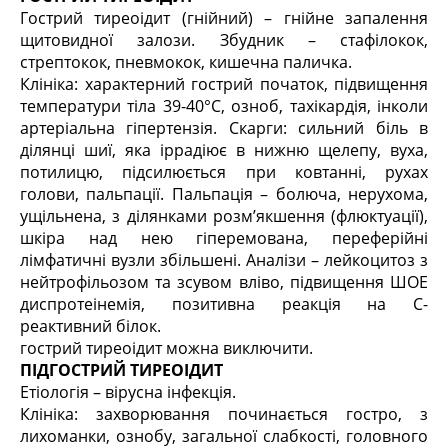
Гострий тиреоідит (гнійний) – гнійне запалення
щитовидної залози. Збудник – стафілокок,
стрептокок, пневмокок, кишечна паличка.
Клініка: характерний гострий початок, підвищення
температури тіла 39-40°С, озноб, тахікардія, інколи
артеріальна гіпертензія. Скарги: сильний біль в
ділянці шиї, яка іррадіює в нижню щелепу, вуха,
потилицю, підсилюється при ковтанні, рухах
голови, пальпації. Пальпація – болюча, нерухома,
ущільнена, з ділянками розм’якшення (флюктуації),
шкіра над нею гіперемована, переферійні
лімфатичні вузли збільшені. Аналізи – лейкоцитоз з
нейтрофільозом та зсувом вліво, підвищення ШОЕ
диспротеінемія, позитивна реакція на С-
реактивний білок.
гострий тиреоідит можна виключити.
ПІДГОСТРИЙ ТИРЕОІДИТ
Етіологія – вірусна інфекція.
Клініка: захворювання починається гостро, з
лихоманки, ознобу, загальної слабкості, головного