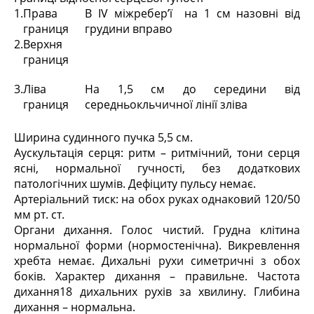
1.
Права
В IV міжребер’ї на 1 см назовні від
границя
грудини вправо
2.
Верхня
границя
3.
Ліва
На 1,5 см до середини від
границя
середньокльчичної лінії зліва
Ширина судинного пучка 5,5 см.
Аускультація серця: ритм – ритмічний, тони серця
ясні, нормальної гучності, без додаткових
патологічних шумів. Дефіциту пульсу немає.
Артеріальний тиск: на обох руках однаковий 120/50
мм рт. ст.
Органи дихання. Голос чистий. Грудна клітина
нормальної форми (нормостенічна). Викревлення
хребта немає. Дихальні рухи симетричні з обох
боків. Характер дихання – правильне. Частота
дихання18 дихальних рухів за хвилину. Глибина
дихання – нормальна.