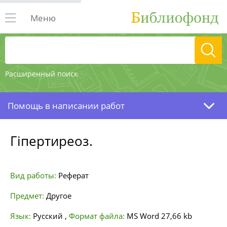
Меню
Расширенный поиск
Помощь в написании работ
Гіпертиреоз.
Вид работы:
Реферат
Предмет:
Другое
Язык:
Русский
,
Формат файла:
MS Word
27,66 kb