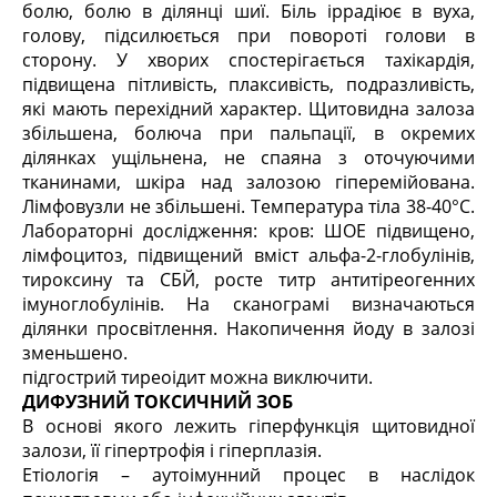
болю, болю в ділянці шиї. Біль іррадіює в вуха,
голову, підсилюється при повороті голови в
сторону. У хворих спостерігається тахікардія,
підвищена пітливість, плаксивість, подразливість,
які мають перехідний характер. Щитовидна залоза
збільшена, болюча при пальпації, в окремих
ділянках ущільнена, не спаяна з оточуючими
тканинами, шкіра над залозою гіперемійована.
Лімфовузли не збільшені. Температура тіла 38-40°С.
Лабораторні дослідження: кров: ШОЕ підвищено,
лімфоцитоз, підвищений вміст альфа-2-глобулінів,
тироксину та СБЙ, росте титр антитіреогенних
імуноглобулінів. На сканограмі визначаються
ділянки просвітлення. Накопичення йоду в залозі
зменьшено.
підгострий тиреоідит можна виключити.
ДИФУЗНИЙ ТОКСИЧНИЙ ЗОБ
В основі якого лежить гіперфункція щитовидної
залози, її гіпертрофія і гіперплазія.
Етіологія – аутоімунний процес в наслідок