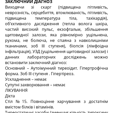
ЗАКЛЮЧНИЙ ДІАГНОЗ
Виходячи зі скарг (підвищена пітливість,
неврозність, серцебиття, втомлюваність, пітливість,
підвищена температура тіла, тахікардія),
об’єктивного даслідження (тепла волога шкіра,
частий високий пульс, екзофтальм, збільшення
щитовидної залози, яка рівномірно ущільнена,
рухома, не болюча, не спаяна з навколишніми
тканинами, зоб III ступеня), біопсія (лімфоідна
інфільтрація), УЗД (ущільнення щитовидної залози) і
данних лабораторних досліджень можно
встановити заключний діагноз:
Основний – Аутоімунний тиреоідит. Гіпертрофічна
форма. Зоб III ступеня . Гіпертіреоз.
Ускладнення – немає
Супутні захворювання – немає
ЛІКУВАННЯ
Дієта
Стіл №15. Повноцінне харчування з достатнім
вмістом білків і вітамінів.
Тиреостатичні засоби (зменшує кількість тироксину