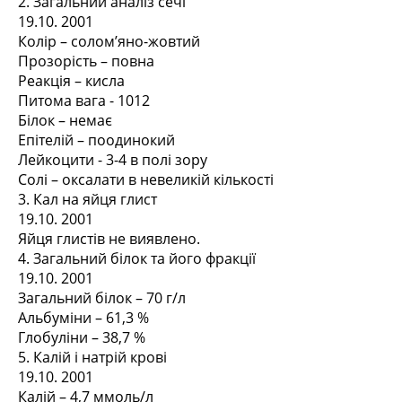
2. Загальний аналіз сечі
19.10. 2001
Колір – солом’яно-жовтий
Прозорість – повна
Реакція – кисла
Питома вага - 1012
Білок – немає
Епітелій – поодинокий
Лейкоцити - 3-4 в полі зору
Солі – оксалати в невеликій кількості
3. Кал на яйця глист
19.10. 2001
Яйця глистів не виявлено.
4. Загальний білок та його фракції
19.10. 2001
Загальний білок – 70 г/л
Альбуміни – 61,3 %
Глобуліни – 38,7 %
5. Калій і натрій крові
19.10. 2001
Калій – 4,7 ммоль/л