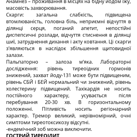
Анамнез – проживання в місцях на бідну йодом їжу,
масовість захворювання.
Скарги: загальна слабкість, підвищена
втомлюваність, головна біль, неприємні відчуття в
ділянці серця, поганий апетит, непостійні
диспепсичні розлади, відчуття стиснення в ділянці
шиї, затруднення дихання і акту ковтання. Ці скарги
з’являються в наслідок збільшення щитовидної
залази.
Пальпаторно – залоза м’яка. Лабораторні
дослідження: рівень тиреоідних гормонів
знижений, захват йоду-131 може бути підвищеним,
рівень СБЙ і БЕЙ нормальний чи знижений, рівень
холестерину підвищений. Тахікардія не носить
постійного характеру, усувається після
перебування 20-30 хв. В горизонтальному
положенні. Пітливість носить регіонарний
характер. Тремор великий, нерівномірний, очні
симптоми тиреотоксикозу відсутні.
-ендемічний зоб можна виключити.
ГОСТРИЙ ТИРЕОІДИТ