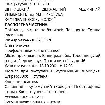
Кінець курації: 30.10.2001
ВІННИЦЬКИЙ ДЕРЖАВНИЙ МЕДИЧНИЙ
УНІВЕРСИТЕТ ім. М.І. ПИРОГОВА
КАФЕДРА ЕНДОКРИНОЛОГІЇ
ПАСПОРТНА ЧАСТИНА
Прізвище, ім’я та по-батькові: Поліщенко Тетяна
Василівна
Рік народження: 25.1.1970
Стать: жіноча
Професія: швачка (не працює)
Місце проживання: Вінницька обл., Тростянецький
р-н., м. Ладижин вул. Процишина 11-а, кв.46
Дата поступлення: 18.10.2001 о 12:05
Діагноз при поступленні: Аутоімунний тиреоідит.
Еутіреоз. Зоб III ступеня.
Клінічний діагноз:
Основний – Аутоімунний тиреоідит. Гіпертрофічна
форма. Зоб III ступеня. Гіпертіреоз.
Ускладнення – немає
Супутні захворювання – немає