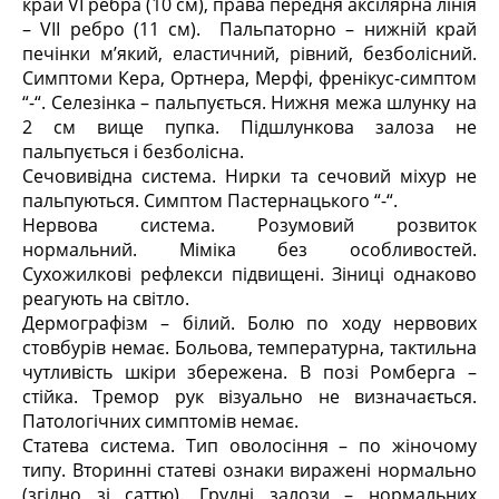
край VI ребра (10 см), права передня аксілярна лінія
– VII ребро (11 см). Пальпаторно – нижній край
печінки м’який, еластичний, рівний, безболісний.
Симптоми Кера, Ортнера, Мерфі, френікус-симптом
“-“. Селезінка – пальпується. Нижня межа шлунку на
2 см вище пупка. Підшлункова залоза не
пальпується і безболісна.
Сечовивідна система. Нирки та сечовий міхур не
пальпуються. Симптом Пастернацького “-“.
Нервова система. Розумовий розвиток
нормальний. Міміка без особливостей.
Сухожилкові рефлекси підвищені. Зіниці однаково
реагують на світло.
Дермографізм – білий. Болю по ходу нервових
стовбурів немає. Больова, температурна, тактильна
чутливість шкіри збережена. В позі Ромберга –
стійка. Тремор рук візуально не визначається.
Патологічних симптомів немає.
Статева система. Тип оволосіння – по жіночому
типу. Вторинні статеві ознаки виражені нормально
(згідно зі саттю). Грудні залози – нормальних