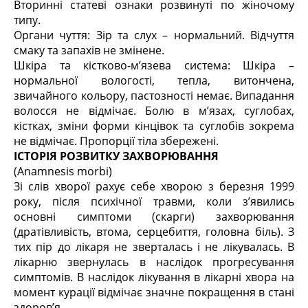
Вторинні статеві ознаки розвинуті по жіночому
типу.
Органи чуття: Зір та слух – нормальний. Відчуття
смаку та запахів не змінене.
Шкіра та кістково-м’язева система: Шкіра –
нормальної вологості, тепла, витончена,
звичайного кольору, пастозності немає. Випадання
волосся не відмічає. Болю в м’язах, суглобах,
кістках, зміни форми кінцівок та суглобів зокрема
не відмічає. Пропорції тіла збережені.
ІСТОРІЯ РОЗВИТКУ ЗАХВОРЮВАННЯ
(Anamnesis morbi)
Зі слів хворої рахує себе хворою з березня 1999
року, після психічної травми, коли з’явились
основні симптоми (скарги) захворювання
(дратівливість, втома, серцебиття, головна біль). З
тих пір до лікаря не зверталась і не лікувалась. В
лікарню звернулась в наслідок прогресування
симптомів. В наслідок лікування в лікарні хвора на
момент курації відмічає значне покращення в стані
здоров’я.