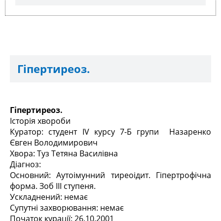
Гіпертиреоз.
Гіпертиреоз.
Історія хвороби
Куратор: студент IV курсу 7-Б групи Назаренко
Євген Володимирович
Хвора: Туз Тетяна Василівна
Діагноз:
Основний: Аутоімунний тиреоідит. Гіпертрофічна
форма. Зоб III ступеня.
Ускладнений: немає
Супутні захворювання: немає
Початок курації: 26.10.2001