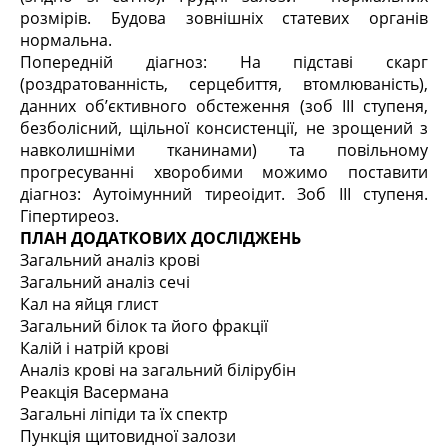
розмірів. Будова зовнішніх статевих органів
нормальна.
Попередній діагноз: На підставі скарг
(роздратованність, серцебиття, втомлюваність),
данних об’єктивного обстеження (зоб III ступеня,
безболісний, щільної консистенції, не зрощений з
навколишніми тканинами) та повільному
прогресуванні хворобими можимо поставити
діагноз: Аутоімунний тиреоідит. Зоб III ступеня.
Гіпертиреоз.
ПЛАН ДОДАТКОВИХ ДОСЛІДЖЕНЬ
Загальний аналіз крові
Загальний аналіз сечі
Кал на яйця глист
Загальний білок та його фракції
Калій і натрій крові
Аналіз крові на загальний білірубін
Реакція Васермана
Загальні ліпіди та їх спектр
Пункція щитовидної залози