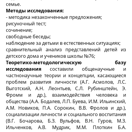
семье.
Методы исследования:
- методика незаконченные предложения;
рисуночный тест;
сочинение;
свободные беседы;
наблюдение за детьми в естественных ситуациях;
сравнительный анализ представлений детей из
детского дома и учеников школы №76;
Теоретико-методологическую базу
исследования
составили общенаучные и
частнонаучные теории и концепции, касающиеся
проблем развития личности (А.Г. Асмолов, Л.С.
Выготский, А.Н. Леонтьев, С.Л. Рубинштейн, Э.
Фромм и др.), взаимодействия человека и
общества (А.А. Бодалев, Л.П. Буева, И.М. Ильинский,
А.М. Новиков, П.А. Сорокин, В.В. Фролов и др.),
социализации личности и социального воспитания
(В.Г. Бочарова, Б.З. Вульфов, В.Н. Гуров, М.З.
Ильченков, А.В. Мудрик, М.М. Плоткин Б.А.