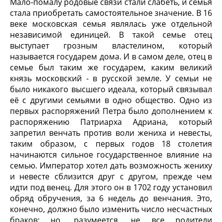
Мало-помалу родовые связи стали слабеть, и семья
стала приобретать самостоятельное значение. В 16
веке московская семья являлась уже отдельной
независимой единицей. В такой семье отец
выступает грозным властелином, который
называется государем дома. И в самом деле, отец в
семье был таким же государем, каким великий
князь московский - в русской земле. У семьи не
было никакого высшего идеала, который связывал
её с другими семьями в одно общество. Одно из
первых распоряжений Петра было дополнением к
распоряжению Патриарха Адриана, который
запретил венчать против воли жениха и невесты,
таким образом, с первых годов 18 столетия
начинаются сильное государственное влияние на
семью. Император хотел дать возможность жениху
и невесте сблизится друг с другом, прежде чем
идти под венец. Для этого он в 1702 году установил
обряд обручения, за 6 недель до венчания. Это,
конечно, должно было изменить число несчастных
браков: но, разумеется, не все родители