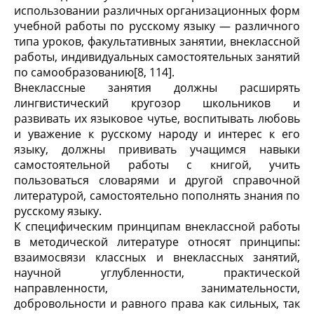
использовании различных организационных форм
учебной работы по русскому языку — различного
типа уроков, факульта­тивных занятии, внеклассной
работы, индивидуальных самостоятельных занятий
по самообразованию[8, 114].
Внеклассные занятия должны расширять
лингвисти­ческий кругозор школьников и
развивать их языковое чутье, воспитывать любовь
и уважение к русскому на­роду и интерес к его
языку, должны прививать уча­щимся навыки
самостоятельной работы с книгой, учить
пользоваться словарями и другой справочной
литерату­рой, самостоятельно пополнять знания по
русскому языку.
К специфическим принципам внеклассной работы
в методической литературе относят принципы:
взаимо­связи классных и внеклассных занятий,
научной углуб­ленности, практической
направленности, занимательно­сти,
добровольности и равного права как сильных, так