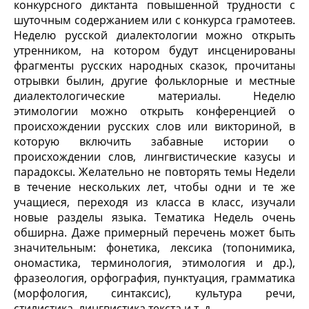
конкурсного диктанта повышенной трудности с
шуточ­ным содержанием или с конкурса грамотеев.
Неделю русской диалектологии можно открыть
утренником, на котором будут инсценированы
фрагменты русских народных сказок, прочи­таны
отрывки былин, другие фольклорные и местные
диалек­тологические материалы. Неделю
этимологии можно открыть конференцией о
происхождении русских слов или викториной, в
которую включить забавные истории о
происхождении слов, лингвистические казусы и
парадоксы. Желательно не повто­рять темы Недели
в течение нескольких лет, чтобы одни и те же
учащиеся, переходя из класса в класс, изучали
новые раз­делы языка. Тематика Недель очень
обширна. Даже пример­ный перечень может быть
значительным: фонетика, лексика (топонимика,
ономастика, терминология, этимология и др.),
фразеология, орфография, пунктуация, грамматика
(морфоло­гия, синтаксис), культура речи,
стилистика, лингвистика тек­ста и т. д.