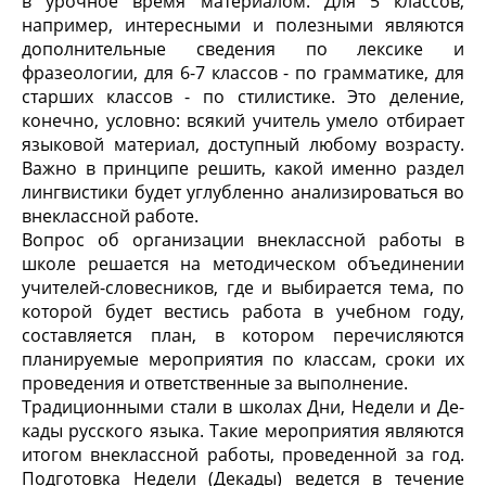
в урочное время материалом. Для 5 классов,
например, интересными и полезными являются
дополнительные сведения по лексике и
фразеологии, для 6-7 классов - по грамматике, для
старших классов - по стилистике. Это деление,
конечно, условно: вся­кий учитель умело отбирает
языковой материал, доступный лю­бому возрасту.
Важно в принципе решить, какой именно раз­дел
лингвистики будет углубленно анализироваться во
внеклассной работе.
Вопрос об организации внеклассной работы в
школе решает­ся на методическом объединении
учителей-словесников, где и выбирается тема, по
которой будет вестись работа в учебном году,
составляется план, в котором перечисляются
планируемые мероприятия по классам, сроки их
проведения и ответ­ственные за выполнение.
Традиционными стали в школах Дни, Недели и Де­
кады русского языка. Такие мероприятия являются
итогом внеклассной работы, проведенной за год.
Подготовка Недели (Декады) ведется в течение