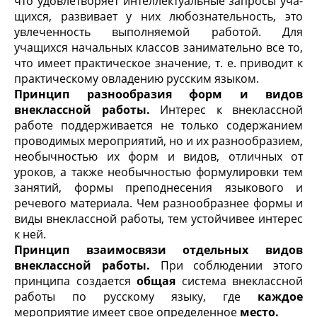
что удовлетворяет интеллектуальные запросы уча­
щихся, развивает у них любознательность, это
увле­ченность выполняемой работой. Для
учащихся началь­ных классов занимательно все то,
что имеет прак­тическое значение, т. е. приводит к
практическому овладению русским языком.
Принцип разнообразия форм и видов
внеклассной работы.
Интерес к внеклассной
работе поддержи­вается не только содержанием
проводимых меро­приятий, но и их разнообразием,
необычностью их форм и видов, отличных от
уроков, а также необыч­ностью формулировки тем
занятий, формы препод­несения языкового и
речевого материала. Чем разно­образнее формы и
виды внеклассной работы, тем устойчивее интерес
к ней.
Принцип взаимосвязи отдельных видов
внеклассной работы.
При соблюдении этого
принципа создается
общая
система внеклассной
работы по русскому языку, где
каждое
мероприятие имеет свое определенное
место.