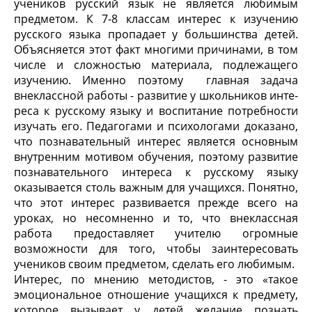
учеников русский язык не является любимым
предметом. К 7-8 классам интерес к изучению
русского языка пропадает у большинства детей.
Объясняется этот факт многими причинами, в том
числе и сложностью материа­ла, подлежащего
изучению. Именно поэтому глав­ная задача
внеклассной работы - развитие у школьников инте­
реса к русскому языку и воспитание потребности
изучать его. Педагогами и психологами доказано,
что познавательный ин­терес является основным
внутренним мотивом обучения, по­этому развитие
познавательного интереса к русскому языку
оказывается столь важным для учащихся. Понятно,
что этот интерес развивается прежде всего на
уроках, но несомненно и то, что внеклассная
работа предоставляет учителю огромные
возможности для того, чтобы заинтересовать
учеников своим предметом, сделать его любимым.
Интерес, по мнению методистов, - это «такое
эмоциональное отношение учащихся к предмету,
которое вызывает у детей же­лание познать