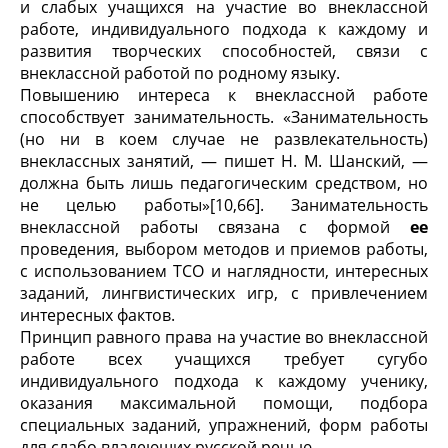
и слабых учащихся на участие во внеклассной
работе, индивидуального подхода к каждому и
развития твор­ческих способностей, связи с
внеклассной работой по родному языку.
Повышению интереса к внеклассной работе
способ­ствует занимательность. «Занимательность
(но ни в коем случае не развлекательность)
внеклассных заня­тий, — пишет Н. М. Шанский, —
должна быть лишь пе­дагогическим средством, но
не целью работы»[10,66]. Зани­мательность
внеклассной работы связана с формой
ее
проведения, выбором методов и приемов работы,
с ис­пользованием ТСО и наглядности, интересных
заданий, лингвистических игр, с привлечением
интересных фак­тов.
Принцип равного права на участие во внеклассной
работе всех учащихся требует сугубо
индивидуального подхода к каждому ученику,
оказания максимальной помощи, подбора
специальных заданий, упражнений, форм работы
для слабо владеющих русской речью.