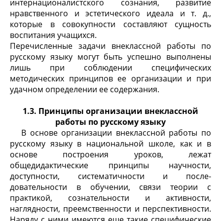
интернационалистского сознания, развитие
нравствен­ного и эстетического идеала и т. д.,
которые в сово­купности составляют сущность
воспитания учащихся.
Перечисленные задачи внеклассной работы по
русскому языку могут быть успешно выполнены
лишь при соблюдении специфических
методических принци­пов ее организации и при
удачном определении ее содержания.
1.3. Принципы организации внеклассной
работы по русскому языку
В основе организации внеклассной работы по
рус­скому языку в национальной школе, как и в
основе построения уроков, лежат
общедидактические принци­пы научности,
доступности, систематичности и после­
довательности в обучении, связи теории с
практикой, сознательности и активности,
наглядности, преемствен­ности и перспективности.
Наряду с ними имеются еще такие специфические