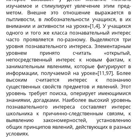
изучаемое и стимулирует увлечение этим пред­
метом. Внешне это отношение выражается в
пытливости, в лю­бознательности учащихся, в их
внимании и активности на уроке»[1,4]. У учащихся
одного и того же класса познавательный интерес
часто проявляется по-разному. Выделяются три
уровня познавательного интереса. Элементарным
уровнем принято счи­тать «открытый,
непосредственный интерес к новым фактам, к
занимательным явлениям, которые фигурируют в
информации, получаемой на уроке»[11,97]. Более
высоким считается интерес к по­знанию
существенных свойств предметов и явлений. Этот
уро­вень требует поиска, оперирует имеющимися
знаниями, догад­ками. Наиболее высокий уровень
познавательного интереса составляет интерес
школьника к причинно-следственным свя­зям, к
выявлению закономерностей, установлению
общих прин­ципов явлений, действующих в разных
условиях.