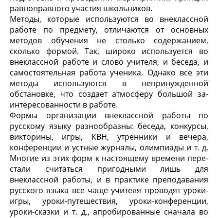
равноправного участия школьников.
Методы, которые используются во внеклассной
работе по предмету, отличаются от основных
методов обучения не столько содержанием,
сколько формой. Так, широко используется во
внеклассной работе и слово учителя, и беседа, и
самостоятель­ная работа ученика. Однако все эти
методы используются в не­принужденной
обстановке, что создает атмосферу большой за­
интересованности в работе.
Формы организации внеклассной работы по
русскому язы­ку разнообразны: беседа, конкурсы,
викторины, игры, КВН, утренники и вечера,
конференции и устные журналы, олим­пиады и т. д.
Многие из этих форм к настоящему времени пере­
стали считаться пригодными лишь для
внеклассной работы, и в практике преподавания
русского языка все чаще учителя проводят уроки-
игры, уроки-путешествия, уроки-конферен­ции,
уроки-сказки и т. д., апробированные сначала во