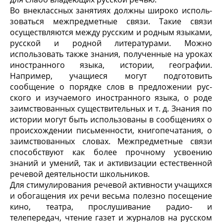
Во внеклассных занятиях должны широко исполь­
зоваться межпредметные связи. Такие связи
осуще­ствляются между русским и родным языками,
русской и родной литературами. Можно
использовать также знания, полученные на уроках
иностранного языка, истории, географии.
Например, учащиеся могут подготовить
сообщение о порядке слов в предложении рус­
ского и изучаемого иностранного языка, о роде
заим­ствованных существительных и т. д. Знания по
истории могут быть использованы в сообщениях о
происхожде­нии письменности, книгопечатания, о
заимствованных словах. Межпредметные связи
способствуют как более прочному усвоению
знаний и умений, так и активиза­ции естественной
речевой деятельности школьников.
Для стимулирования речевой активности учащихся
и обогащения их речи весьма полезно посещение
кино, театра, прослушивание радио- и
телепередач, чтение га­зет и журналов на русском