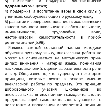
3) выявление и поддержка лингвистически
одаренных
уча­щихся;
4) поддержка и воспитание веры в свои силы у
учеников, сла­боуспевающих по русскому языку;
5) развитие и совершенствование психологических
качеств личности школьников: любознательности,
инициативности, трудолюбия, воли,
настойчивости, самостоятельности в приоб­
ретении знаний[5,98].
Являясь важной со­ставной частью методики
обучения русскому языку, внекласс­ная работа не
может не основываться на методических прин­
ципах: внимания к материи языка, понимания
языковых значений, оценки выразительности речи
и т. д. Общеизвест­но, что существуют некоторые
принципы, которые лежат в основе именно
внеклассной работы по предмету. Это принцип
добровольного участия школьников во
внеклассных заняти­ях, принцип самодеятельности,
предполагающий самостоя­тельность учащихся в
подготовке и проведении мероприятий, принцип