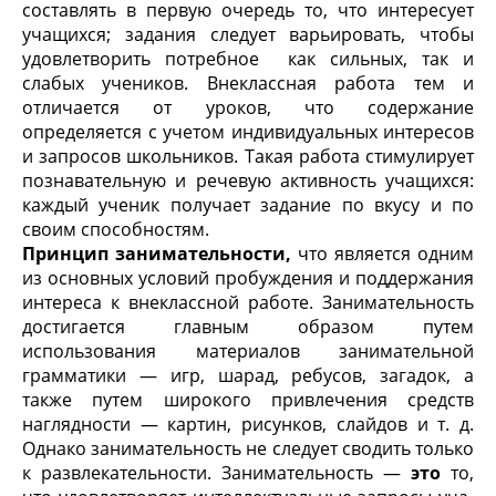
составлять в пер­вую очередь то, что интересует
учащихся; задания следует варьировать, чтобы
удовлетворить потребное как сильных, так и
слабых учеников. Внеклассная работа тем и
отличается от уроков, что содержание
определяется с учетом индивидуальных интересов
и запросов школьников. Такая работа стимулирует
познавательную и речевую активность учащихся:
каждый ученик получает задание по вкусу и по
своим спо­собностям.
Принцип занимательности,
что является одним
из основных условий пробуждения и поддержания
инте­реса к внеклассной работе. Занимательность
дости­гается главным образом путем
использования мате­риалов занимательной
грамматики — игр, шарад, ре­бусов, загадок, а
также путем широкого привлече­ния средств
наглядности — картин, рисунков, слайдов и т. д.
Однако занимательность не следует сводить только
к развлекательности. Занимательность —
это
то,