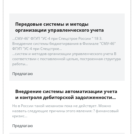
Передовые системы и методы
организации управленческого учета
...СМУ-46" ФГУП "УС-4 при Спецстрое России " 18 3.
Внедрение системы бюджетирвания в Филиале "СМУ-46"
ФГУП "УС-4 при Спецстрое...
...систем и методов организации управленческого учета В
соответствии с поставленной целью, построенная структура
работы...
Предлагаю
Внедрение системы автоматизации учета
и контроля дебиторской задолженности...
Но в России такой механизм пока не действует. Можно
назвать следующие причины этого явления: ? финансовый
кризис...
Предлагаю