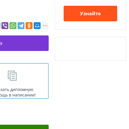
Узнайте
азать дипломную
ощь в написании!