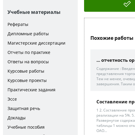
Учебные материалы
Рефераты
Дипломные работы
Похожие работы 
Магистерские диссертации
Отчеты по практике
... отчетность 
Ответы на вопросы
Содержание : Введен
Курсовые работы
представления торгов
Тем не менее, очевид
Курсовые проекты
завершения. Таким о
Практические задания
Эссе
Составление пр
Защитная речь
1 2. Составление пр
реализации на 5%. 5.
Доклады
Развернутое содержа
таблицы 1 можно отм
Учебные пособия
ОАО...