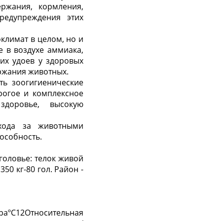
ржания, кормления,
редупреждения этих
климат в целом, но и
е в воздухе аммиака,
ких удоев у здоровых
ржания животных.
ть зоогигиенические
рогое и комплексное
здоровье, высокую
хода за животными
особность.
головье: телок живой
350 кг-80 гол. Район -
ра
º
C12Относительная