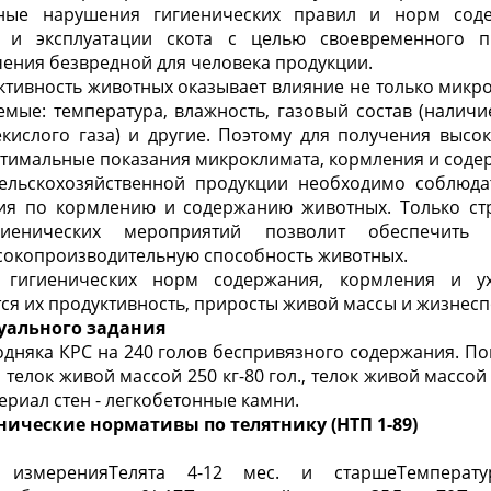
ные нарушения гигиенических правил и норм соде
 и эксплуатации скота с целью своевременного п
ения безвредной для человека продукции.
ктивность животных оказывает влияние не только микро
емые: температура, влажность, газовый состав (наличи
кислого газа) и другие. Поэтому для получения высо
тимальные показания микроклимата, кормления и соде
ельскохозяйственной продукции необходимо соблюда
ия по кормлению и содержанию животных. Только ст
гиенических мероприятий позволит обеспечить 
сокопроизводительную способность животных.
 гигиенических норм содержания, кормления и у
ся их продуктивность, приросты живой массы и жизнесп
дуального задания
няка КРС на 240 голов беспривязного содержания. По
, телок живой массой 250 кг-80 гол., телок живой массой 
ериал стен - легкобетонные камни.
енические нормативы по телятнику (НТП 1-89)
ы измеренияТелята 4-12 мес. и старшеТемперату