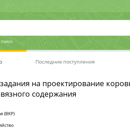
 поиск
р
Последние поступления
 задания на проектирование коров
ивязного содержания
я (ВКР)
яйство