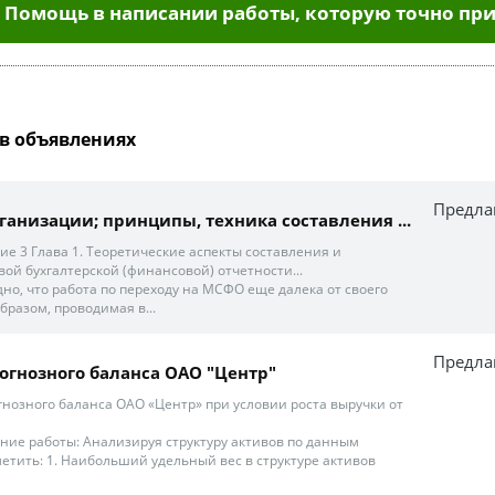
Помощь в написании работы, которую точно при
в объявлениях
Предла
организации; принципы, техника составления ...
ие 3 Глава 1. Теоретические аспекты составления и
ой бухгалтерской (финансовой) отчетности...
но, что работа по переходу на МСФО еще далека от своего
бразом, проводимая в...
Предла
огнозного баланса ОАО "Центр"
огнозного баланса ОАО «Центр» при условии роста выручки от
ние работы: Анализируя структуру активов по данным
етить: 1. Наибольший удельный вес в структуре активов