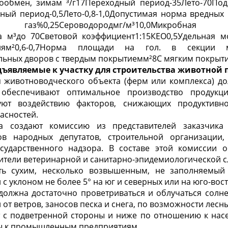
хообмен, зимам
³
/г17Переходный период-35Лето-70Под
дный период-0,5Лето-0,8-1,0Допустимая норма вредных
й газ%0,25Сероводородмг/м
³
10,0Микробная за
а м
³
до 70Световой коэффициент1:15КЕО0,5Удельная 
иям
²
0,6-0,7Норма площади на гол. в секции м
льных дворов с твердым покрытиемм
²
8С мягким покрыт
редъявляемые к участку для строительства животной
 животноводческого объекта (ферм или комплекса) до
 обеспечивают оптимальное производство продук
вуют воздействию факторов, снижающих продуктивн
асностей.
а создают комиссию из представителей заказчика 
ов народных депутатов, строительной организации
сударственного надзора. В составе этой комиссии о
ители ветеринарной и санитарно-эпидемиологической с
ть сухим, несколько возвышенным, не заполняемый
с уклоном не более 5° на юг и северных или на юго-вос
должна достаточно проветриваться и облучаться солн
от ветров, заносов песка и снега, по возможности лес
т с подветренной стороны и ниже по отношению к насе
ы к промышленным предприятиям.