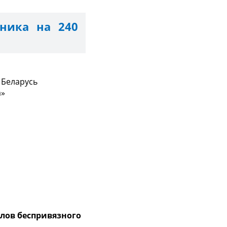
ника на 240
 Беларусь
а»
лов беспривязного