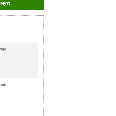
мут!
гаю
гаю