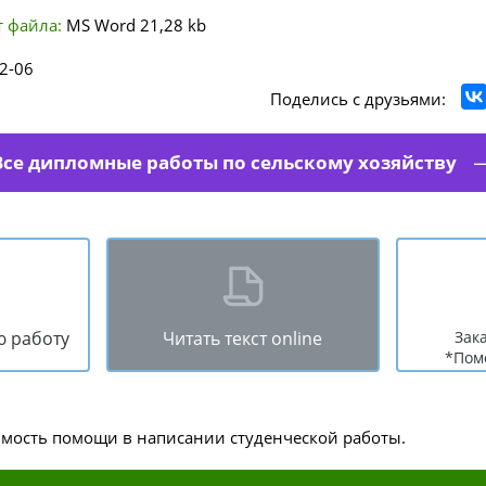
 файла:
MS Word
21,28 kb
2-06
Поделись с друзьями:
Все дипломные работы по сельскому хозяйству
ю работу
Читать текст online
Зак
*Пом
имость помощи в написании студенческой работы.