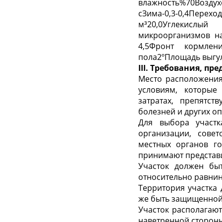
влажность%70Возду
сЗима-0,3-0,4Перехо
м
³
20,0Углекислы
микроорганизмов н
4,5Фронт кормлен
пола2
º
Площадь выгу
III. Требования, п
Место расположения
условиям, которые
затратах, препятст
болезней и других оп
Для выбора участк
организации, совет
местных органов го
принимают представ
Участок должен бы
относительно равнин 
Территория участка 
же быть защищенной 
Участок располагаю
наветренной сторон