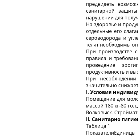
предвидеть возмож
санитарной защиты
нарушений для получ
На здоровье и проду
отдельные его слага
сероводорода и угле
телят необходимы оп
При производстве с
правила и требован
проведение зооги
продуктивность и вы
При несоблюдении
значительно снижает
I. Условия индиви
Помещение для молод
массой 180 кг-80 гол.
Волковыск. Строймат
II. Санитарно гиги
Таблица 1
ПоказателиЕдиниц