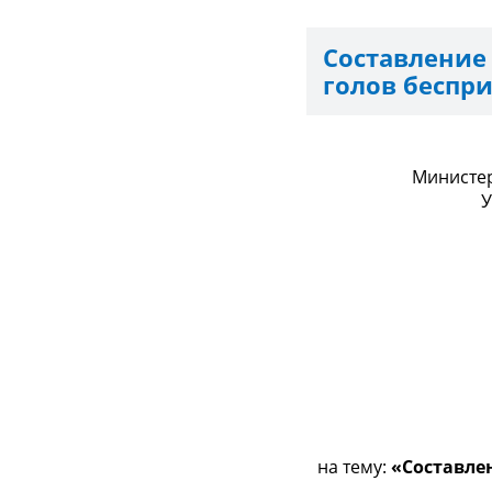
Составление
голов беспр
Министер
У
на тему:
«Составлен