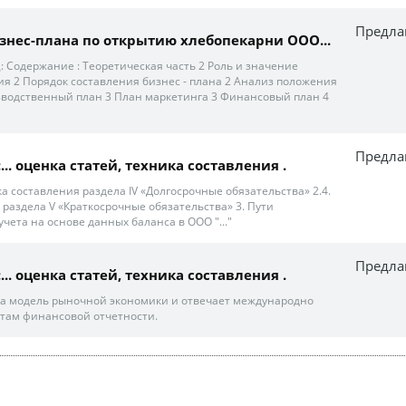
Предла
знес-плана по открытию хлебопекарни ООО...
: Содержание : Теоретическая часть 2 Роль и значение
ия 2 Порядок составления бизнес - плана 2 Анализ положения
зводственный план 3 План маркетинга 3 Финансовый план 4
Предла
... оценка статей, техника составления .
а составления раздела IV «Долгосрочные обязательства» 2.4.
 раздела V «Краткосрочные обязательства» 3. Пути
ета на основе данных баланса в ООО "..."
Предла
... оценка статей, техника составления .
на модель рыночной экономики и отвечает международно
там финансовой отчетности.