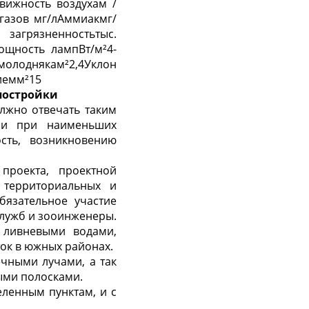
вижность воздухам /
 газов мг/лАммиакмг/
грязненностьтыс.
мощность лампВт/м
²
4-
олоднякам
²
2,4Уклон
иемм
²
15
 постройки
лжно отвечать таким
ции при наименьших
ость, возникновению
проекта, проектной
, территориальных и
бязательное участие
лужб и зооинженеры.
 ливневыми водами,
ток в южных районах.
ечными лучами, а так
ными полосками.
ленным пунктам, и с