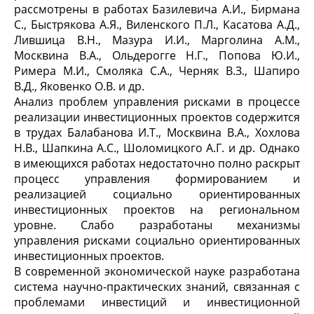
рассмотрены в работах Базилевича А.И., Бирмана
С., Быстрякова А.Я., Виленского П.Л., Касатова А.Д.,
Лившица В.Н., Мазура И.И., Марголина А.М.,
Москвина В.А., Ольдерогге Н.Г., Попова Ю.И.,
Римера М.И., Смоляка С.А., Черняк В.З., Шапиро
В.Д., Яковенко О.В. и др.
Анализ проблем управления рисками в процессе
реализации инвестиционных проектов содержится
в трудах Балабанова И.Т., Москвина В.А., Хохлова
Н.В., Шапкина А.С., Шоломицкого А.Г. и др. Однако
в имеющихся работах недостаточно полно раскрыт
процесс управления формированием и
реализацией социально ориентированных
инвестиционных проектов на региональном
уровне. Слабо разработаны механизмы
управления рисками социально ориентированных
инвестиционных проектов.
В современной экономической науке разработана
система научно-практических знаний, связанная с
проблемами инвестиций и инвестиционной