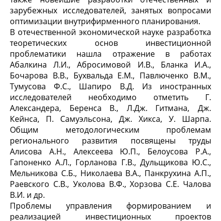
зарубежных исследователей, занятых вопросами
оптимизации внутрифирменного планирования.
В отечественной экономической науке разработка
теоретических основ инвестиционной
проблематики нашла отражение в работах
Абалкина Л.И., Абросимовой И.В., Бланка И.А.,
Бочарова В.В., Бухвальда Е.М., Павлюченко В.М.,
Тумусова Ф.С., Шапиро В.Д. Из иностранных
исследователей необходимо отметить Г.
Александера, Беренса В., Л.Дж. Гитмана, Дж.
Кейнса, П. Самуэльсона, Дж. Хикса, У. Шарпа.
Общим методологическим проблемам
регионального развития посвящены труды
Алисова А.Н., Алексеева Ю.П., Белоусова Р.А.,
Гапоненко А.Л., Горланова Г.В., Дульщикова Ю.С.,
Мельникова С.Б., Николаева В.А., Панкрухина А.П.,
Раевского С.В., Уколова В.Ф., Хорзова С.Е. Чалова
В.И. и др.
Проблемы управления формированием и
реализацией инвестиционных проектов