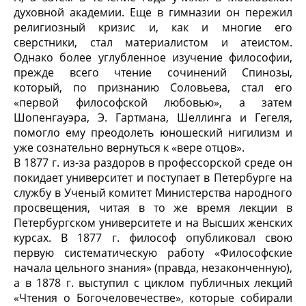
духовной академии. Еще в гимназии он пережил
религиозный кризис и, как и многие его
сверстники, стал материалистом и атеистом.
Однако более углубленное изучение философии,
прежде всего чтение сочинений Спинозы,
который, по признанию Соловьева, стал его
«первой философской любовью», а затем
Шопенгауэра, Э. Гартмана, Шеллинга и Гегеля,
помогло ему преодолеть юношеский нигилизм и
уже сознательно вернуться к «вере отцов».
В 1877 г. из-за раздоров в профессорской среде он
покидает университет и поступает в Петербурге на
службу в Ученый комитет Министерства народного
просвещения, читая в то же время лекции в
Петербургском университете и на Высших женских
курсах. В 1877 г. философ опубликовал свою
первую систематическую работу «Философские
начала цельного знания» (правда, незаконченную),
а в 1878 г. выступил с циклом публичных лекций
«Чтения о Богочеловечестве», которые собирали