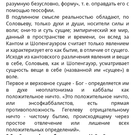
разумную безусловно, форму», т. е. оправдать его с
помощью теософии.
В подлинном смысле реальностью обладают, по
Соловьеву, только духи и души, носители силы и
воли; они-то и суть сущие; эмпирический же мир,
данный в пространстве и времени, он вслед за
Кантом и Шопенгауэром считает только явлением
и характеризует его как бытие, в отличие от сущего.
Исходя из кантовского различения явления и вещи
в себе, Соловьев, как и Шопенгауэр, усматривает
сущность вещи в себе (названной им «сущее») в
воле.
Первое и верховное сущее - Бог - определяется им
в духе неоплатонизма и каббалы как
положительное ничто. «Это положительное ничто,
или энсофкаббалистов, есть прямая
противоположность Гегелеву отрицательному
ничто - чистому бытию, происходящему через
простое отвлечение или лишение всех
положительных определений».