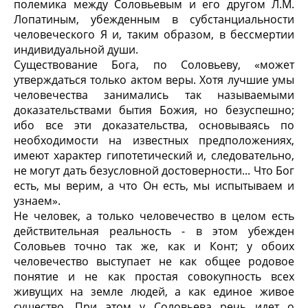
полемика между Соловьевым и его другом Л.М.
Лопатиным, убежденным в субстанциальности
человеческого Я и, таким образом, в бессмертии
индивидуальной души.
Существование Бога, по Соловьеву, «может
утверждаться только актом веры. Хотя лучшие умы
человечества занимались так называемыми
доказательствами бытия Божия, но безуспешно;
ибо все эти доказательства, основываясь по
необходимости на известных предположениях,
имеют характер гипотетический и, следовательно,
не могут дать безусловной достоверности... Что Бог
есть, мы верим, а что Он есть, мы испытываем и
узнаем».
Не человек, а только человечество в целом есть
действительная реальность - в этом убежден
Соловьев точно так же, как и Конт; у обоих
человечество выступает не как общее родовое
понятие и не как простая совокупность всех
живущих на земле людей, а как единое живое
существо. При этом у Соловьева речь идет о