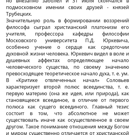
но внезапно заболел и 31 июля скончался в
подмосковном имении своих друзей - князей
Трубецких.
Значительную роль в формировании воззрений
философа сыграл христианский платонизм его
учителя, профессора кафедры философии
Московского университета П.Д. Юркевича,
особенно учение о сердце как средоточии
духовной жизни человека. Юркевич видел в воле и
душевных аффектах определяющее начало
человеческого существа, по своему значению
превосходящее теоретическое начало духа, т. е. ум.
В «Критике отвлеченных начал» Соловьев
характеризует второй полюс всеединства, т. е.
первую материю (она же идея, или природа), как
становящееся всеединое, в отличие от первого
полюса как сущего всеединого. Главный тезис
состоит в том, что абсолютное не может
существовать иначе как осуществленное в своем
другом. Такое понимание отношения между Богом
и миром существенно отличается от христианской