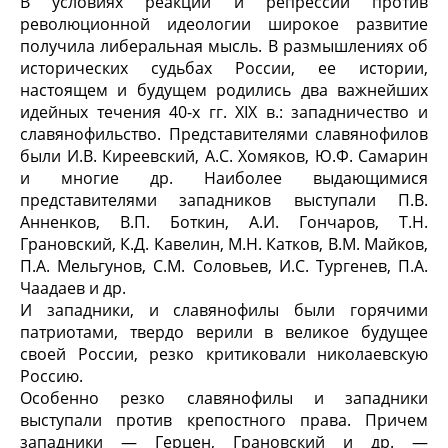
В условиях реакции и репрессий против
революционной идеологии широкое развитие
получила либеральная мысль. В размышлениях об
исторических судьбах России, ее истории,
настоящем и будущем родились два важнейших
идейных течения 40-х гг. XIX в.: западничество и
славянофильство. Представителями славянофилов
были И.В. Киреевский, А.С. Хомяков, Ю.Ф. Самарин
и многие др. Наиболее выдающимися
представителями западников выступали П.В.
Анненков, В.П. Боткин, А.И. Гончаров, Т.Н.
Грановский, К.Д. Кавелин, М.Н. Катков, В.М. Майков,
П.А. Мельгунов, С.М. Соловьев, И.С. Тургенев, П.А.
Чаадаев и др.
И западники, и славянофилы были горячими
патриотами, твердо верили в великое будущее
своей России, резко критиковали николаевскую
Россию.
Особенно резко славянофилы и западники
выступали против крепостного права. Причем
западники — Герцен, Грановский и др. —