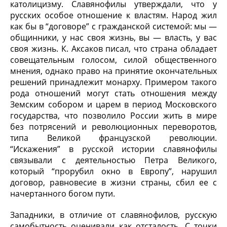
католицизму. Славянофилы утверждали, что у
русских особое отношение к властям. Народ жил
как бы в “договоре” с гражданской системой: мы —
общинники, у нас своя жизнь, вы — власть, у вас
своя жизнь. К. Аксаков писал, что страна обладает
совещательным голосом, силой общественного
мнения, однако право на принятие окончательных
решений принадлежит монарху. Примером такого
рода отношений могут стать отношения между
Земским собором и царем в период Московского
государства, что позволило России жить в мире
без потрясений и революционных переворотов,
типа Великой французской революции.
“Искажения” в русской истории славянофилы
связывали с деятельностью Петра Великого,
который “прорубил окно в Европу”, нарушил
договор, равновесие в жизни страны, сбил ее с
начертанного богом пути.
Западники, в отличие от славянофилов, русскую
самобытность оценивали как отсталость. С точки