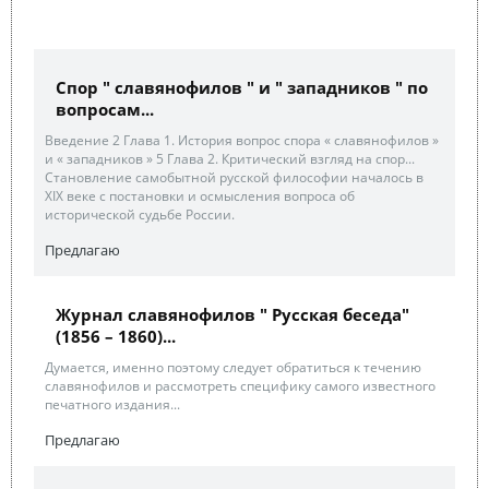
Спор " славянофилов " и " западников " по
вопросам...
Введение 2 Глава 1. История вопрос спора « славянофилов »
и « западников » 5 Глава 2. Критический взгляд на спор...
Становление самобытной русской философии началось в
XIX веке с постановки и осмысления вопроса об
исторической судьбе России.
Предлагаю
Журнал славянофилов " Русская беседа"
(1856 – 1860)...
Думается, именно поэтому следует обратиться к течению
славянофилов и рассмотреть специфику самого известного
печатного издания...
Предлагаю