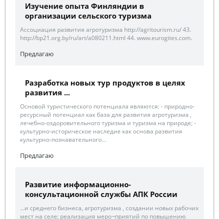
Изучение опыта Финляндии в
организации сельского туризма
Ассоциация развития агротуризма http://agritourism.ru/ 43.
http://bp21.org.by/ru/art/a080211.html 44. www.eurogites.com.
Предлагаю
Разработка новых тур продуктов в целях
развития ...
Основой туристического потенциала являются: - природно-
ресурсный потенциал как база для развития агротуризма ,
лечебно-оздоровительного туризма и туризма на природе; -
культурно-историческое наследие как основа развития
культурно-познавательного...
Предлагаю
Развитие информационно-
консультационной службы АПК России
...и среднего бизнеса, агротуризма , создании новых рабочих
мест на селе; реализация меро¬приятий по повышению