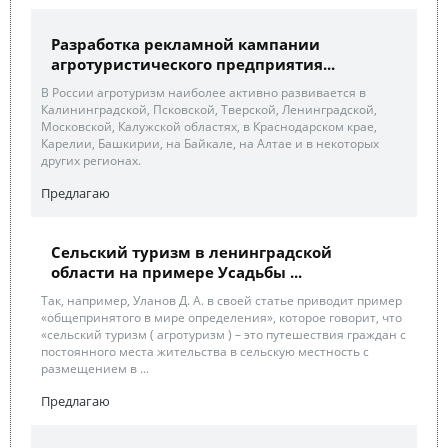
Разработка рекламной кампании
агротуристического предприятия...
В России агротуризм наиболее активно развивается в
Калининградской, Псковской, Тверской, Ленинградской,
Московской, Калужской областях, в Краснодарском крае,
Карелии, Башкирии, на Байкале, на Алтае и в некоторых
других регионах.
Предлагаю
Сельский туризм в ленинградской
области на примере Усадьбы ...
Так, например, Уланов Д. А. в своей статье приводит пример
«общепринятого в мире определения», которое говорит, что
«сельский туризм ( агротуризм ) – это путешествия граждан с
постоянного места жительства в сельскую местность с
размещением в ...
Предлагаю