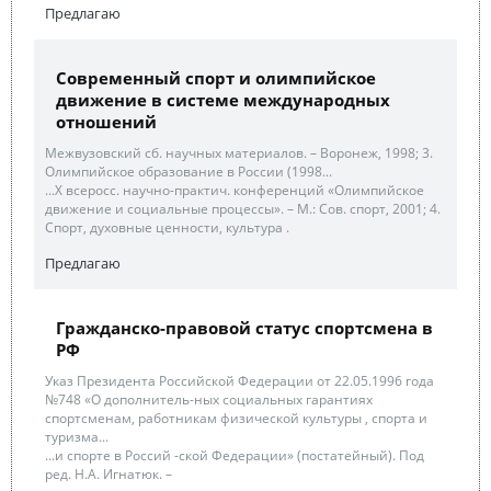
Предлагаю
Современный спорт и олимпийское
движение в системе международных
отношений
Межвузовский сб. научных материалов. – Воронеж, 1998; 3.
Олимпийское образование в России (1998...
...X всеросс. научно-практич. конференций «Олимпийское
движение и социальные процессы». – М.: Сов. спорт, 2001; 4.
Спорт, духовные ценности, культура .
Предлагаю
Гражданско-правовой статус спортсмена в
РФ
Указ Президента Российской Федерации от 22.05.1996 года
№748 «О дополнитель-ных социальных гарантиях
спортсменам, работникам физической культуры , спорта и
туризма...
...и спорте в Россий -ской Федерации» (постатейный). Под
ред. Н.А. Игнатюк. –