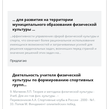
... для развития на территории
муниципального образования физической
культуры ...
...эффективности управления сферой физической культуры и
спорта, что означает более рациональное использование
имеющихся возможностей и затрачиваемых усилий для
решения кардинальных задач, возникших перед страной и
значение решений этих задач на...
Предлагаю
Деятельность учителя физической
культуры по формированию спортивных
групп...
9. Матвеев Л.П. Теория и методика физической культуры :
Учеб. Для ин-тов физ. культуры . –
Перевозников А.А. Спортивные клубы в России . 2000 - №1.
33. Попов М. Финдамент олимпийских побед.