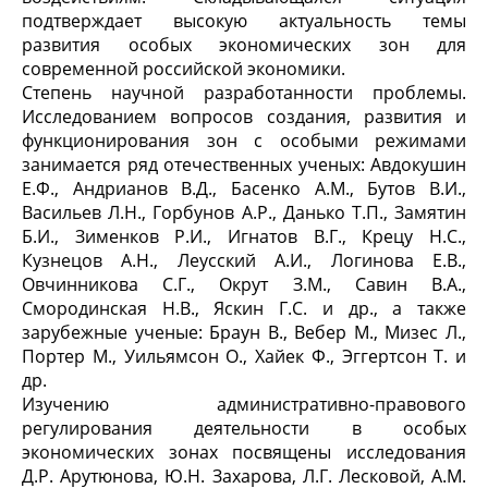
подтверждает высокую актуальность темы
развития особых экономических зон для
современной российской экономики.
Степень научной разработанности проблемы.
Исследованием вопросов создания, развития и
функционирования зон с особыми режимами
занимается ряд отечественных ученых: Авдокушин
Е.Ф., Андрианов В.Д., Басенко А.М., Бутов В.И.,
Васильев Л.Н., Горбунов А.Р., Данько Т.П., Замятин
Б.И., Зименков Р.И., Игнатов В.Г., Крецу Н.С.,
Кузнецов А.Н., Леусский А.И., Логинова Е.В.,
Овчинникова С.Г., Окрут З.М., Савин В.А.,
Смородинская Н.В., Яскин Г.С. и др., а также
зарубежные ученые: Браун В., Вебер М., Мизес Л.,
Портер М., Уильямсон О., Хайек Ф., Эггертсон Т. и
др.
Изучению административно-правового
регулирования деятельности в особых
экономических зонах посвящены исследования
Д.Р. Арутюнова, Ю.Н. Захарова, Л.Г. Лесковой, А.М.