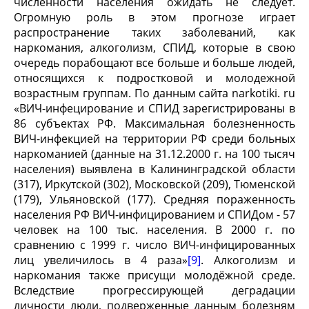
численности населения ожидать не следует.
Огромную роль в этом прогнозе играет
распространение таких заболеваний, как
наркомания, алкоголизм, СПИД, которые в свою
очередь порабощают все больше и больше людей,
относящихся к подростковой и молодежной
возрастным группам. По данным сайта narkotiki. ru
«ВИЧ-инфецирование и СПИД зарегистрированы в
86 субъектах РФ. Максимальная болезненность
ВИЧ-инфекцией на территории РФ среди больных
наркоманией (данные на 31.12.2000 г. на 100 тысяч
населения) выявлена в Калининградской области
(317), Иркутской (302), Московской (209), Тюменской
(179), Ульяновской (177). Средняя пораженность
населения РФ ВИЧ-инфицированием и СПИДом - 57
человек на 100 тыс. населения. В 2000 г. по
сравнению с 1999 г. число ВИЧ-инфицированных
лиц увеличилось в 4 раза»
[9]
. Алкоголизм и
наркомания также присущи молодёжной среде.
Вследствие прогрессирующей деградации
личности люди, подверженные данным болезням