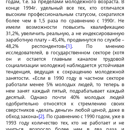
годам, т.е. за пределами молодежного возраста. В
конце 1994г. удельный все тех, кто отличался
высоким профессиональным статусом, сократился
более чем в 1,5 раза по сравнению с 1990г. Не
имели возможности повысить квалификацию
31,2%, увеличить реальную, а не индексированную
заработную плату – 45,4%, продвинутся по службе –
48,2% респондентов»
[1]
. По мнению
исследователей, в государственном секторе (хотя
он и остается главным каналом трудовой
социализации молодежи) наблюдается устойчивая
тенденция, ведущая к сокращению молодежной
занятости. «Если в 1990 году в частном секторе
работали менее 5% молодых людей, то теперь в
нем занят каждый пятый, подрабатывает каждый
десятый. Однако почти 40% молодых людей
одобрительно относятся к стремлению своих
сверстников «делать деньги» любой ценой, даже в
обход закона»
[2]
. По сравнению с 1990 годом, уже в
1993 году количество тех, кто не работает и не
учиться, возросло более чем в два раза и