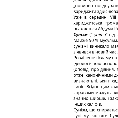
„повинен поєднуват
Хариджити здійснюва
Уже в середині VII
хариджитська гро
вважається Абдума ібн 
Сунізм
("
суніти
" від 
Майже 90 % мусульман
сунізмі виникало ма
з'явився в новий час 
Розділення ісламу на 
Ідеологічною основою
(оповіді про діяння
отже, канонічними д
визнають тільки ті ха
синів. Згідно цим ха
справами можуть тіл
значно ширше, і зак
інших халіфів.
Сунізм, що спираєтьс
сунізму, як вже бул