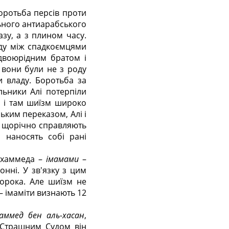
оротьба персів проти
льного антиарабського
азу, а з плином часу.
аду між спадкоємцями
двоюрідним братом і
 вони були не з роду
и владу. Боротьба за
льники Алі потерпіли
і, і там шиїзм широко
ьким переказом, Алі і
ти щорічно справляють
 наносять собі рані
ухаммеда –
імамами
–
нні. У зв'язку з цим
ророка. Але шиїзм не
– імаміти визнають 12
аммед бен аль-хасан
,
 Страшним Судом він