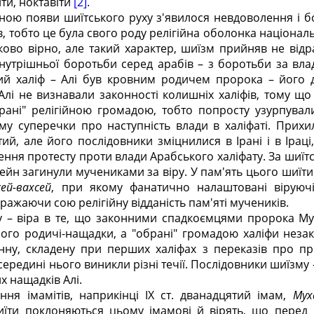
ти, ноктавіти
[2]
.
ою появи шиїтського руху з'явилося невдоволення і б
в, тобто це була свого роду релігійна оболонка націона
тково вірно, але такий характер, шиїзм прийняв не відр
нутрішньої боротьби серед арабів – з боротьби за вл
ий халіф – Алі був кровним родичем пророка – його 
Алі не визнавали законності колишніх халіфів, тому що
рані" релігійною громадою, тобто попросту узурпувал
у суперечки про наступність влади в халіфаті. Прихи
тий, але його послідовники зміцнилися в Ірані і в Ірац
ня протесту проти влади Арабського халіфату. За шиїтс
сейн загинули мучениками за віру. У пам'ять цього шиї
ей-вахсей
, при якому фанатично налаштовані віруючі
ажаючи сою релігійну відданість пам'яті мучеників.
у – віра в те, що законними спадкоємцями пророка М
його родичі-нащадки, а "обрані" громадою халіфи незако
нну, складену при перших халіфах з переказів про п
ередині нього виникли різні течії. Послідовники шиїзму 
х нащадків Алі.
ння імамітів, наприкінці IX ст. дванадцятий імам,
Мух
иїти поклоняються цьому імамові й вірять, що перед