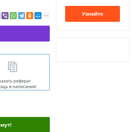
Узнайте
казать реферат
ощь в написании!
мут!