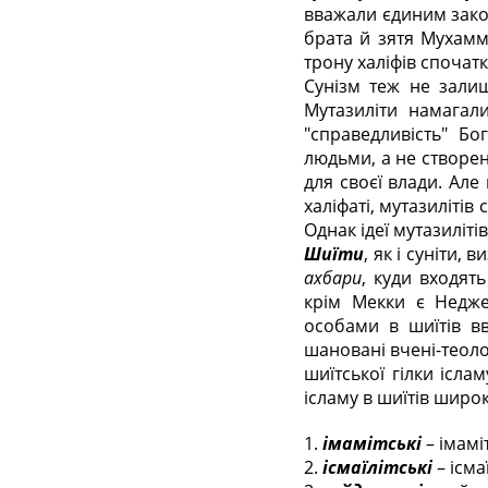
вважали єдиним зако
брата й зятя Мухамм
трону халіфів спочатк
Сунізм теж не залиш
Мутазиліти намагал
"справедливість" Бо
людьми, а не створен
для своєї влади. Але
халіфаті, мутазилітів
Однак ідеї мутазиліт
Шиїти
, як і суніти,
ахбари
, куди входят
крім Мекки є Недже
особами в шиїтів в
шановані вчені-теол
шиїтської гілки іслам
ісламу в шиїтів широ
1.
імамітські
– імаміт
2.
ісмаїлітські
– ісмаї