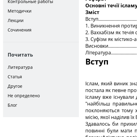
Контрольные работы
Основні течії іслам
Методички
Зміст
Вступ..................................
Лекции
1. Виникнення протиріч в
Сочинения
2. Ваххабізм як течія сунізму....
3. Суфізм як містико-аскети
Висновки.............................
Література...........................
Почитать
Вступ
Литература
Статья
Іслам, який виник зн
Другое
постала як певне пр
Не определено
ісламу вже існували д
"найбільш правильн
Блог
поклоняються тому ж
місію, якої наділив їх
Здавалось би прихил
повинні були мати п