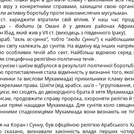
и віру з конкретними справами, захищати свою орган
ли активну боротьбу проти інакомислячих мусульман.
I ст. хариджити втратили свій вплив. У наш час прод
мада –
ібадити
(в Омані й у деяких районах Африки
Ібад, який жив у VII ст. (виходець з південного Іраку).
араб. "
ахль ас-сунна",
тобто "
люди Сунни
") є найбільшим
 світу належать до сунітів. На відміну від інших напрямк
ло особливих течій або сект. Найбільш відомою серед
як специфічна релігійно-політична течія .
сунізм і шиїзм відбулося в результаті політичної боротьб
 протиставлення стала відмінність у визнанні того, яко
, вчинки та вислови Мухаммада) прихильники ісламу ви
жерелами права. Шиїти (від арабск.
ши'а
– "угруповання, 
диси, які сходять до двоюрідного брата й зятя Мухаммада 
дисам, продовжити справу пророка, охороняти релігію й
ьки прямі нащадки Мухаммада. Для сунітів коло священн
онними спадкоємцями Мухаммада вони визнають не тіль
я на Коран і Сунну, був офіційною релігією Арабського Х
о сказано, визнавали законність влади перших чотир