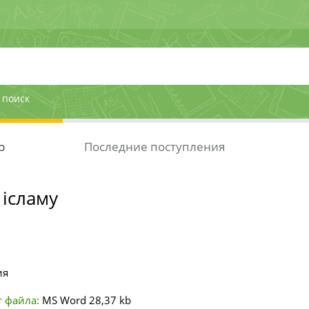
 поиск
р
Последние поступления
 ісламу
ия
 файла:
MS Word
28,37 kb