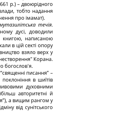
61 р.) – двоюрідного
влади, тобто надання
вчення про імамат).
мутазилітська течія
.
ному дусі, доводили
ан книгою, написаною
али в цій секті опору
івництво взяло верх у
 "нестворення" Корана.
о богослов'я.
і “священні писання” –
и поклоніння в шиїтів
пливовими духовними
більш авторитетні й
”), а вищим рангом у
ідміну від сунітського