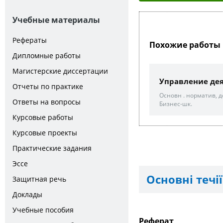
Учебные материалы
Рефераты
Похожие работы 
Дипломные работы
Магистерские диссертации
Управление де
Отчеты по практике
Основн . норматив, док
Ответы на вопросы
Бизнес-шк.
Курсовые работы
Курсовые проекты
Практические задания
Эссе
Основні течії
Защитная речь
Доклады
Учебные пособия
Реферат