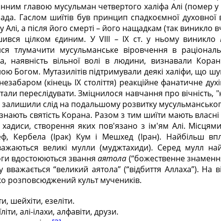
нним главою мусульман четвертого халіфа Алі (помер у 6
ада. Гаслом шиїтів був принцип спадкоємної духовної 
у Алі, а після його смерті – його нащадкам (так виникло 
ився цілком єдиним. У VIII – IХ ст. у ньому виникло
ися тлумачити мусульманське віровчення в раціональ
га, наявність вільної волі в людини, визнавали Кор
ою Богом. Мутазилітів підтримували деякі халіфи, що шук
 незабаром (кінець ІХ століття) реакційне фанатичне дух
 стали переслідувати. Зміцнилося навчання про вічність,
ів залишили слід на подальшому розвитку мусульманськог
 визнають святість Корана. Разом з тим шиїти мають власн
ь хадиси, створення яких пов'язано з ім'ям Алі. Місцям
ф, Кербела (Ірак) Кум і Мешхед (Іран). Найбільш в
важаються великі мулли (муджтахиди). Серед мулл най
оги вдостоюються звання
аятола
(“божественне знамення
у вважається “великий аятола” (“відбиття Аллаха”). На в
ко розповсюджений культ мучеників.
и, шейхіти, езеліти.
літи, алі-ілахи, алфавіти, друзи.