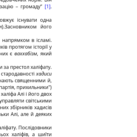
ізацію – громаду”
[1]
.
овжує існувати одна
).Засновником його
 напрямком в ісламі.
ів протягом історії у
 них є
ваххабізм
, який
и за престол халіфату.
ї стародавності
хадиси
знають священними й,
партія, прихильники")
халіфа Алі і його двох
 управляти світськими
их збірників хадисів
ки Алі, але й деяких
аліфату. Послідовники
ьох халіфів, а шиїти