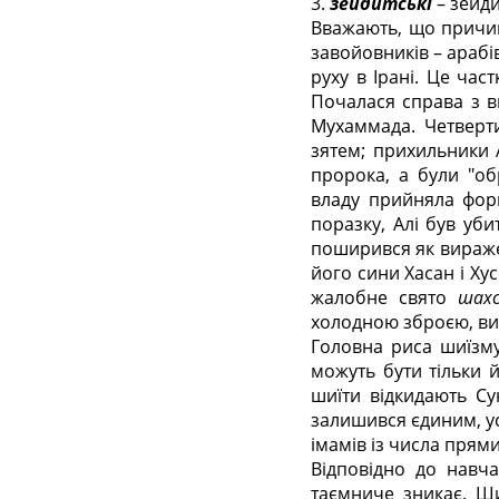
3.
зейдитські
– зейди
Вважають, що причин
завойовників – арабі
руху в Ірані. Це час
Почалася справа з в
Мухаммада. Четверт
зятем; прихильники 
пророка, а були "об
владу прийняла форм
поразку, Алі був уби
поширився як виражен
його сини Хасан і Ху
жалобне свято
шахс
холодною зброєю, вир
Головна риса шиїзм
можуть бути тільки 
шиїти відкидають Су
залишився єдиним, ус
імамів із числа прями
Відповідно до навча
таємниче зникає. Ш