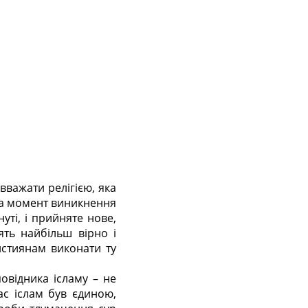
вважати релігією, яка
на момент виникнення
нуті, і прийняте нове,
ть найбільш вірно і
истиянам виконати ту
овідника ісламу – не
ас іслам був єдиною,