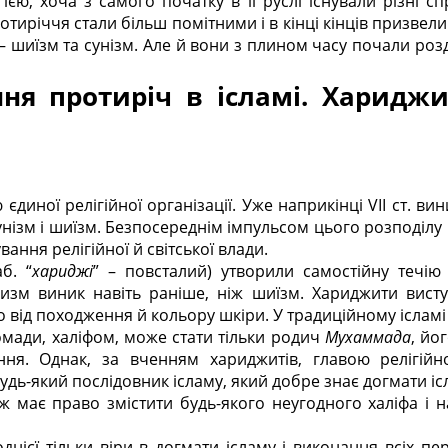
ією, хоча з самого початку в її руслі існували різні 
отиріччя стали більш помітними і в кінці кінців призвел
 – шиїзм та сунізм. Але й вони з плином часу почали роз
ня протиріч в ісламі. Хариджи
 єдиної релігійної організації. Уже наприкінці VII ст. в
унізм і шиїзм. Безпосереднім імпульсом цього розподіл
ання релігійної й світської влади.
б. “
хариджі
” – повсталий) утворили самостійну течію н
изм виник навіть раніше, ніж шиїзм. Хариджити виступ
 від походження й кольору шкіри. У традиційному ісламі
омади, халіфом, може стати тільки родич
Мухаммада
, йо
ення. Однак, за вченням хариджитів, главою релігійн
удь-який послідовник ісламу, який добре знає догмати і
 ж має право змістити будь-якого неугодного халіфа і 
днієї тільки віри в догмати ісламу і виконання всіх пе