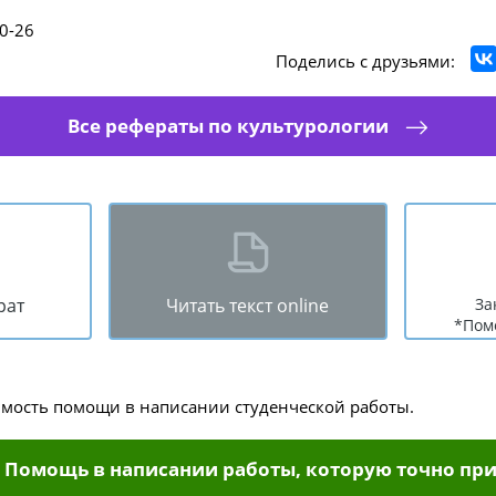
0-26
Поделись с друзьями:
Все рефераты по культурологии
рат
Читать текст online
За
*Пом
имость помощи в написании студенческой работы.
Помощь в написании работы, которую точно при