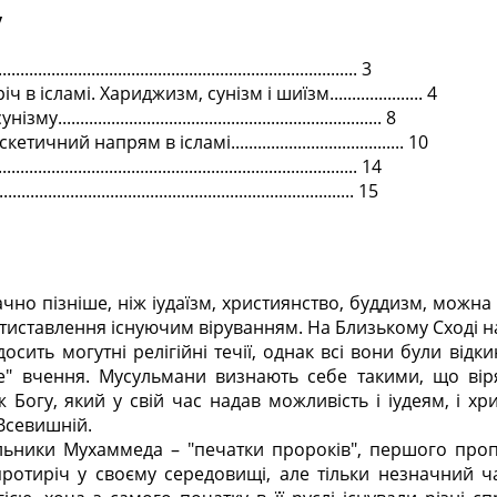
у
.............................................................................. 3
 ісламі. Хариджизм, сунізм і шиїзм..................... 4
..................................................................... 8
чний напрям в ісламі....................................... 10
........................................................................... 14
.......................................................................... 15
ачно пізніше, ніж іудаїзм, християнство, буддизм, можна 
отиставлення існуючим віруванням. На Близькому Сході 
осить могутні релігійні течії, однак всі вони були відки
е" вчення. Мусульмани визнають себе такими, що віря
 Богу, який у свій час надав можливість і іудеям, і хр
 Всевишній.
ьники Мухаммеда – "печатки пророків", першого проп
ротиріч у своєму середовищі, але тільки незначний ч