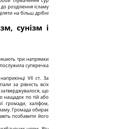
спроби тлумачення сур
и до розділення ісламу
діляти на більш дрібні
зм, сунізм і
иникають три напрямки
у послужила суперечка
априкінці VII ст. За
али за рівність всіх
 затверджувалося, що
го нащадок по тій або
ої громади, халіфом,
сламу. Громада обирає
навіть позбавити його
редбачених норм. Він