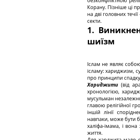
безконфліктною реліг
Корану. Пізніше ці пр
на дві головних течії
секти.
1. Виникнен
шиїзм
Іслам не являє собою
ісламу: хариджизм, с
про принципи спадкув
Хариджити
(від ара
хронологією, харидж
мусульман незалежно
главою релігійної гр
іншій лінії спорідн
навпаки, може бути б
халіфа-імама, і вона
життя.
Для харджита мало о