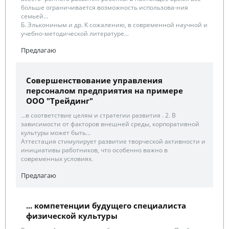
больше ограничивается возможность использова-ния
семьей...
Б. Элькониным и др. К сожалению, в современной научной и
учебно-методической литературе...
Предлагаю
Совершенствование управления
персоналом предприятия на примере
ООО "Трейдинг"
...в соответствие целям и стратегии развития . 2. В
зависимости от факторов внешней среды, корпоративной
культуры может быть...
Аттестация стимулирует развитие творческой активности и
инициативы работников, что особенно важно в
современных условиях.
Предлагаю
... компетенции будущего специалиста
физической культуры