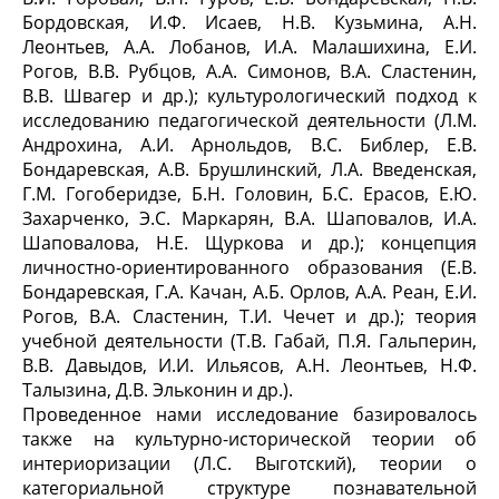
Бордовская, И.Ф. Исаев, Н.В. Кузьмина, А.Н.
Леонтьев, А.А. Лобанов, И.А. Малашихина, Е.И.
Рогов, В.В. Рубцов, А.А. Симонов, В.А. Сластенин,
В.В. Швагер и др.); культурологический подход к
исследованию педагогической деятельности (Л.М.
Андрохина, А.И. Арнольдов, В.С. Библер, Е.В.
Бондаревская, А.В. Брушлинский, Л.А. Введенская,
Г.М. Гогоберидзе, Б.Н. Головин, Б.С. Ерасов, Е.Ю.
Захарченко, Э.С. Маркарян, В.А. Шаповалов, И.А.
Шаповалова, Н.Е. Щуркова и др.); концепция
личностно-ориентированного образования (Е.В.
Бондаревская, Г.А. Качан, А.Б. Орлов, А.А. Реан, Е.И.
Рогов, В.А. Сластенин, Т.И. Чечет и др.); теория
учебной деятельности (Т.В. Габай, П.Я. Гальперин,
В.В. Давыдов, И.И. Ильясов, А.Н. Леонтьев, Н.Ф.
Талызина, Д.В. Эльконин и др.).
Проведенное нами исследование базировалось
также на культурно-исторической теории об
интериоризации (Л.С. Выготский), теории о
категориальной структуре познавательной