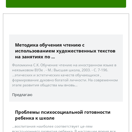
Методика обучения чтению с
использованием художественных текстов
на занятиях по ...
Фоломкина С.К. Обучение чтению на иностранном языке в
неязыковом ВУЗе . - М.: Высшая школа, 2003. - С. 7-196.
...этических и эстетических качеств обучающихся ,
формирование духовно богатой личности. На современном
этапе развития общества мы вновь...
Предлагаю
Проблемы психосоциальной готовности
ребенка к школе
...воспитания наиболее соответствует це-лям
всесто¬роннего развития ребенка. В настоящее время все