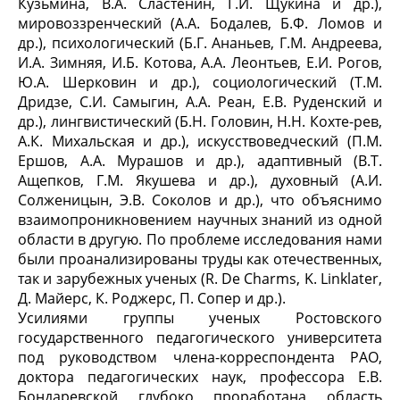
Кузьмина, В.А. Сластенин, Г.И. Щукина и др.),
мировоззренческий (А.А. Бодалев, Б.Ф. Ломов и
др.), психологический (Б.Г. Ананьев, Г.М. Андреева,
И.А. Зимняя, И.Б. Котова, А.А. Леонтьев, Е.И. Рогов,
Ю.А. Шерковин и др.), социологический (Т.М.
Дридзе, С.И. Самыгин, А.А. Реан, Е.В. Руденский и
др.), лингвистический (Б.Н. Головин, Н.Н. Кохте-рев,
А.К. Михальская и др.), искусствоведческий (П.М.
Ершов, А.А. Мурашов и др.), адаптивный (В.Т.
Ащепков, Г.М. Якушева и др.), духовный (А.И.
Солженицын, Э.В. Соколов и др.), что объяснимо
взаимопроникновением научных знаний из одной
области в другую. По проблеме исследования нами
были проанализированы труды как отечественных,
так и зарубежных ученых (R. De Charms, K. Linklater,
Д. Майерс, К. Роджерс, П. Сопер и др.).
Усилиями группы ученых Ростовского
государственного педагогического университета
под руководством члена-корреспондента РАО,
доктора педагогических наук, профессора Е.В.
Бондаревской глубоко проработана область