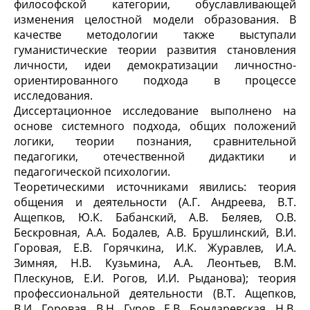
философской категории, обуславливающей
изменения целостной модели образования. В
качестве методологии также выступали
гуманистические теории развития становления
личности, идеи демократизации личностно-
ориентированного подхода в процессе
исследования.
Диссертационное исследование выполнено на
основе системного подхода, общих положений
логики, теории познания, сравнительной
педагогики, отечественной дидактики и
педагогической психологии.
Теоретическими источниками явились: теория
общения и деятельности (А.Г. Андреева, В.Т.
Ащепков, Ю.К. Бабанский, А.В. Беляев, О.В.
Бескровная, А.А. Бодалев, А.В. Брушлинский, В.И.
Горовая, Е.В. Горячкина, И.К. Журавлев, И.А.
Зимняя, Н.В. Кузьмина, А.А. Леонтьев, В.М.
Плескунов, Е.И. Рогов, И.И. Рыданова); теория
профессиональной деятельности (В.Т. Ащепков,
В.И. Горовая, В.Н. Гуров, Е.В. Бондаревская, Н.В.