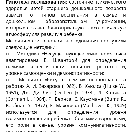
Гипотеза исследования:
состояние психического
здоровья детей старшего дошкольного возраста
зависит от типов воспитания в семье и
дошкольном образовательном учреждении,
которые создают благоприятную психологическую
атмосферу для развития ребенка.
Методической основой исследования послужили
следующие методики:
ü Методика «Несуществующее животное» была
адаптирована Е. Швантрой для определения
наличия агрессивности, скрытой тревожности,
уровня самооценки и демонстративности;
ü Методика «Рисунок семьи» основывана на
работах А. И. Захарова (1982), В. Хьюлса (Hulse W.,
1951), Дж. Ди Лио (Di Leo J» 1973), Л. Кормана
(Corman L., 1964), P. Бернса, С. Кауфмана (Bums R.,
Kaufinan S., 1972), К. Маховера (Machover К., 1949)
используется для определения уровня
взаимоотношения ребенка с близкими взрослыми,
его роли в семье, уровня коммуникативности,
оценки своих действий;