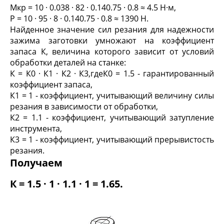
М
кр
= 10 · 0.038 · 8
2
· 0.14
0.75
· 0.8 ≈ 4.5 Н·м,
Р
= 10 · 95 · 8 · 0.14
0.75
· 0.8 ≈ 1390 Н.
Найденное значение сил резания для надежности
зажима заготовки умножают на коэффициент
запаса К, величина которого зависит от условий
обработки деталей на станке:
К = К
0
· К
1
· К
2
· К
3,
гдеК
0
= 1.5 - гарантированный
коэффициент запаса,
К
1
= 1 - коэффициент, учитывающий величину силы
резания в зависимости от обработки,
К
2
= 1.1 - коэффициент, учитывающий затупление
инструмента,
К
3
= 1 - коэффициент, учитывающий прерывистость
резания.
Получаем
К = 1.5 · 1 · 1.1 · 1 = 1.65.