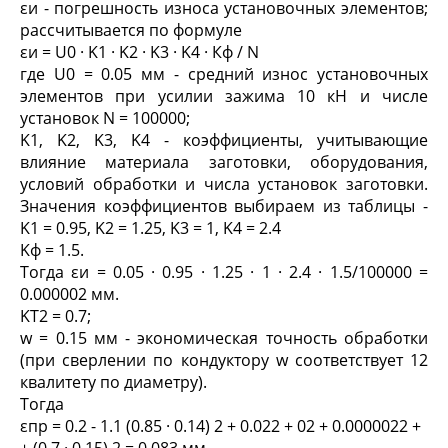
ε
и
- погрешность износа установочных элементов;
рассчитывается по формуле
ε
и
= U
0
· K
1
· K
2
· K
3
· K
4
· К
ф
/ N
где U
0
= 0.05 мм - средний износ установочных
элементов при усилии зажима 10 кН и числе
установок N = 100000;
K
1
, K
2
, K
3
, K
4
- коэффициенты, учитывающие
влияние материала заготовки, оборудования,
условий обработки и числа установок заготовки.
Значения коэффициентов выбираем из таблицы -
K
1
= 0.95, K
2
= 1.25, K
3
= 1, K
4
= 2.4
K
ф
= 1.5.
Тогда ε
и
= 0.05 · 0.95 · 1.25 · 1 · 2.4 · 1.5/100000 =
0.000002 мм.
K
T2
= 0.7;
w = 0.15 мм - экономическая точность обработки
(при сверлении по кондуктору w соответствует 12
квалитету по диаметру).
Тогда
ε
пр
= 0.2 - 1.1 (0.85 · 0.14)
2
+ 0.02
2
+ 0
2
+ 0.000002
2
+
+ (0.7 · 0.15)
2
= 0.083 мм.