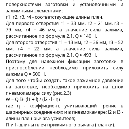
поверхностями заготовки и установочными и
зажимными элементами;
r
1
, r
2
, r
3
, r
4
- соответствующие длины плеч.
Для первого отверстия r
1
= 33 мм, r
2
= 21 мм, r
3
=
79 мм, r
4
= 46 мм, а значение силы зажима,
рассчитанное по формуле 2.1, Q ≈ 140 H.
Для второго отверстия r
1
= 13 мм, r
2
= 36 мм, r
3
= 52
мм, r
4
= 22 мм, а значение силы зажима,
рассчитанное по формуле 2.1, Q ≈ 493 H.
Поэтому для надежной фиксации заготовки в
приспособлении необходимо приложить силу
зажима Q = 500 H.
Для того чтобы создать такое зажимное давление
на заготовке, необходимо приложить на шток
пневмокамеры силу (рис.2.3)
W = Q·l
3
· (l
1
+ l) / (l
2
· l · η)
где η - коэффициент, учитывающий трение в
шарнирных соединениях и в пневмокамере; l
2
и l
3
-
длины плеч рычага-усилителя;
l
1
и l - длины плеч прижимного рычага (планки).