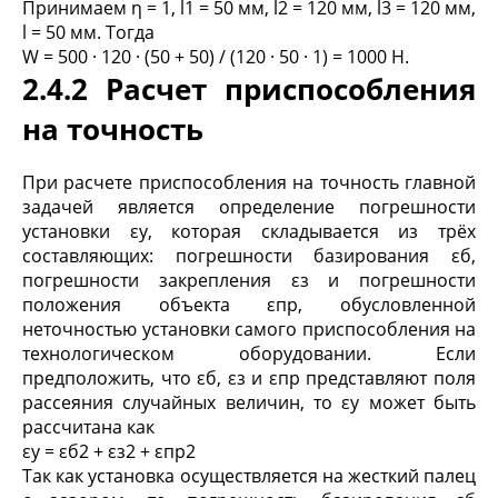
Принимаем η = 1, l
1
= 50 мм, l
2
= 120 мм, l
3
= 120 мм,
l = 50 мм. Тогда
W = 500 · 120 · (50 + 50) / (120 · 50 · 1) = 1000 H.
2.4.2 Расчет приспособления
на точность
При расчете приспособления на точность главной
задачей является определение погрешности
установки ε
у
, которая складывается из трёх
составляющих: погрешности базирования ε
б
,
погрешности закрепления ε
з
и погрешности
положения объекта ε
пр
, обусловленной
неточностью установки самого приспособления на
технологическом оборудовании. Если
предположить, что ε
б
, ε
з
и ε
пр
представляют поля
рассеяния случайных величин, то ε
у
может быть
рассчитана как
ε
у
= ε
б
2
+ ε
з
2
+ ε
пр
2
Так как установка осуществляется на жесткий палец