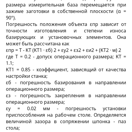
размера измерительная база перемещается при
зажиме заготовки в собственной плоскости (α =
90°).
Погрешность положения объекта ε
пр
зависит от
точности изготовления и степени износа
базирующих и установочных элементов. Она
может быть рассчитана как
ε
пр
= T - K
T
(K
T1
· ε
б
)
2
+ ε
у
2
+ ε
з
2
+ ε
и
2
+ (K
T2
· w)
2
где T = 0.2 - допуск операционного размера; K
T
=
1.1;
K
T1
= 0.85 - коэффициент, зависящий от качества
настройки станка;
ε
б
- погрешность базирования в направлении
операционного размера;
ε
з
- погрешность закрепления в направлении
операционного размера;
ε
у
= 0.02 мм - погрешность установки
приспособления на рабочем столе. Определяется
величиной зазора в сопряжении шпонка - паз
стола;