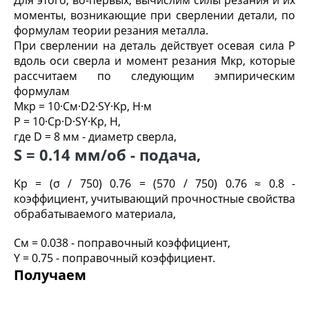
моменты, возникающие при сверлении детали, по
формулам теории резания металла.
При сверлении на деталь действует осевая сила P
вдоль оси сверла и момент резания М
кр
, которые
рассчитаем по следующим эмпирическим
формулам
М
кр
= 10·С
м
·D
2
·S
Y
·K
р
, Н·м
Р
= 10·С
р
·D·S
Y
·K
р
, Н,
где D = 8 мм - диаметр сверла,
S = 0.14 мм/об - подача,
K
p
= (σ / 750)
0.76
= (570 / 750)
0.76
≈ 0.8 -
коэффициент, учитывающий прочностные свойства
обрабатываемого материала,
С
м
= 0.038 - поправочный коэффициент,
Y = 0.75 - поправочный коэффициент.
Получаем