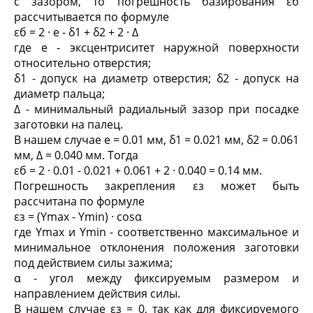
с зазором, то погрешность базирования ε
б
рассчитывается по формуле
ε
б
= 2 · e - δ
1
+ δ
2
+ 2 · Δ
где e - эксцентриситет наружной поверхности
относительно отверстия;
δ
1
- допуск на диаметр отверстия; δ
2
- допуск на
диаметр пальца;
Δ - минимальный радиальный зазор при посадке
заготовки на палец.
В нашем случае e = 0.01 мм, δ
1
= 0.021 мм, δ
2
= 0.061
мм, Δ = 0.040 мм. Тогда
ε
б
= 2 · 0.01 - 0.021 + 0.061 + 2 · 0.040 = 0.14 мм.
Погрешность закрепления ε
з
может быть
рассчитана по формуле
ε
з
= (Y
max
- Y
min
) · cosα
где Y
max
и Y
min
- соответственно максимальное и
минимальное отклонения положения заготовки
под действием силы зажима;
α - угол между фиксируемым размером и
направлением действия силы.
В нашем случае ε
з
= 0, так как для фиксируемого