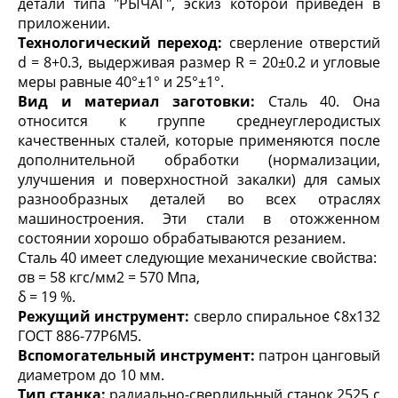
детали типа "РЫЧАГ", эскиз которой приведен в
приложении.
Технологический переход:
сверление отверстий
d = 8+0.3, выдерживая размер R = 20±0.2 и угловые
меры равные 40°±1° и 25°±1°.
Вид и материал заготовки:
Сталь 40. Она
относится к группе среднеуглеродистых
качественных сталей, которые применяются после
дополнительной обработки (нормализации,
улучшения и поверхностной закалки) для самых
разнообразных деталей во всех отраслях
машиностроения. Эти стали в отожженном
состоянии хорошо обрабатываются резанием.
Сталь 40 имеет следующие механические свойства:
σ
в
= 58 кгс/мм
2
= 570 Мпа,
δ = 19 %.
Режущий инструмент:
сверло спиральное ¢8х132
ГОСТ 886-77Р6М5.
Вспомогательный инструмент:
патрон цанговый
диаметром до 10 мм.
Тип станка:
радиально-сверлильный станок 2525 с