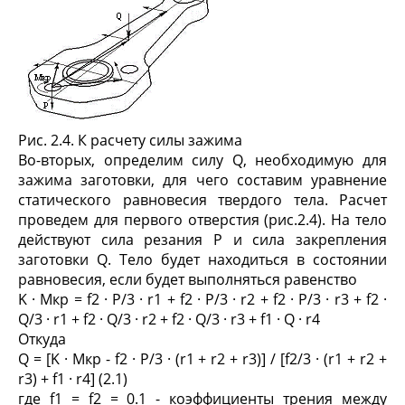
Рис. 2.4. К расчету силы зажима
Во-вторых, определим силу Q, необходимую для
зажима заготовки, для чего составим уравнение
статического равновесия твердого тела. Расчет
проведем для первого отверстия (рис.2.4). На тело
действуют сила резания P и сила закрепления
заготовки Q. Тело будет находиться в состоянии
равновесия, если будет выполняться равенство
K · M
кр
= f
2
· P/3 · r
1
+ f
2
· P/3 · r
2
+ f
2
· P/3 · r
3
+ f
2
·
Q/3 · r
1
+ f
2
· Q/3 · r
2
+ f
2
· Q/3 · r
3
+ f
1
· Q · r
4
Откуда
Q = [K · M
кр
- f
2
· P/3 · (r
1
+ r
2
+ r
3
)] / [f
2
/3 · (r
1
+ r
2
+
r
3
) + f
1
· r
4
] (2.1)
где f
1
= f
2
= 0.1 - коэффициенты трения между