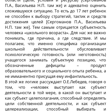
области (цели, условия и ресурсы) [Сергоманов
П.А., Васильева Н.П. там же] и адекватно оценить
сложившуюся ситуацию. То есть до 17 лет ребенок
не способен к выбору стратегий, тактик и средств
достижения целей [Сергоманов П.А., Васильева
Н.П. там же]. Тем самым отрицается субъектность
человека «школьного возраста». Для нас же важно
понимать, где причина, а где следствие. И мы
полагаем, что именно специфика организации
школьной действительности обусловливает
психологическую готовность (или неготовность)
учащегося занимать субъектную позицию, что
обозначенные дефициты – продукт
образовательного и социального опыта ребенка, а
не имманентно присущая ему инфантильность.
В этой же логике рассуждает О.Е.Лебедев, говоря о
том, что «человек выступает как субъект
деятельности в той мере, в какой он выступает и
как субъект целеполагания, способный определять
цели собственной деятельности, и как субъект
целереализации, способный выбирать и