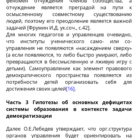
феномен отчуждения членов сообщества, а
отчуждение является преградой на пути к
осмысленному совместному существованию
людей, поэтому его преодоление является важной
задачей [Фрумин И.Д. ук.соч., с.42].
Для многих педагогов и управленцев очевидно,
что институты ученического само- или со-
управления не появляются «насаждением сверху»
(а если появляются, то либо быстро умирают, либо
превращаются в бессмысленную и лживую игру с
детьми). Самоуправление как элемент правового
демократического пространства появляется из
потребности детей организовать себя для
достижения своих целей
[16]
.
Часть 3 Гипотезы об основных дефицитах
системы образования в контексте задачи
демократизации
Далее О.Е.Лебедев утверждает, что орг.структура
органов управления будет ориентировать на