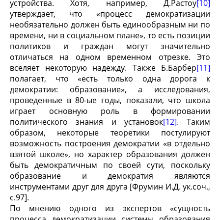
устройства. Хотя, например, Д.Растоу
[10]
утверждает, что «процесс демократизации
необязательно должен быть единообразным ни по
времени, ни в социальном плане», то есть позиции
политиков и граждан могут значительно
отличаться на одном временном отрезке. Это
вселяет некоторую надежду. Также Б.Барбер
[11]
полагает, что «есть только одна дорога к
демократии: образование», а исследования,
проведенные в 80-ые годы, показали, что школа
играет основную роль в формировании
политического знания и установок
[12]
. Таким
образом, некоторые теоретики постулируют
возможность построения демократии «в отдельно
взятой школе», но характер образования должен
быть демократичным по своей сути, поскольку
образование и демократия являются
инструментами друг для друга [Фрумин И.Д. ук.соч.,
с.97].
По мнению одного из экспертов «сущность
процесса демократизации системы образования