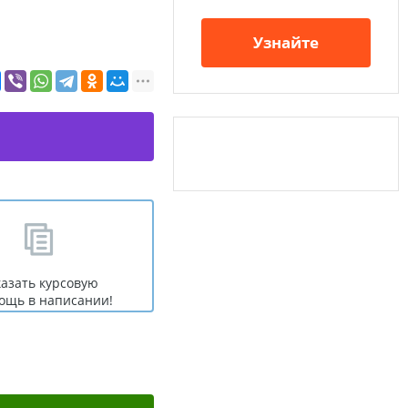
Узнайте
казать курсовую
ощь в написании!