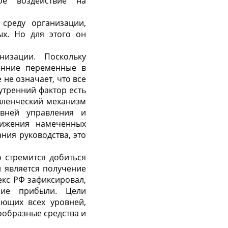
ое воздействие на
среду организации,
х. Но для этого он
изации. Поскольку
енние переменные в
не означает, что все
утренний фактор есть
авленческий механизм
овней управления и
тижения намеченных
ния руководства, это
о стремится добиться
 является получение
екс РФ зафиксировал,
ние прибыли. Цели
яющих всех уровней,
ообразные средства и