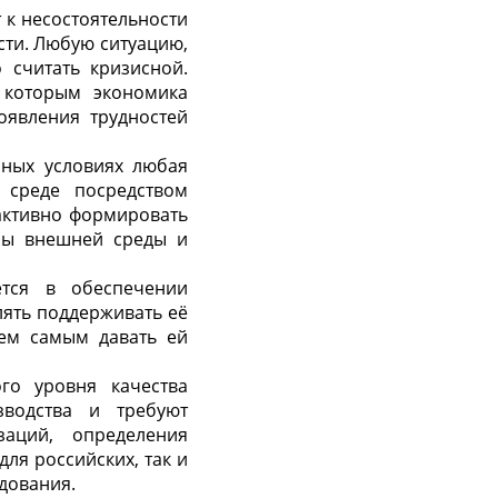
 к несостоятельности
сти. Любую ситуацию,
 считать кризисной.
 которым экономика
оявления трудностей
нных условиях любая
 среде посредством
 активно формировать
озы внешней среды и
ется в обеспечении
лять поддерживать её
тем самым давать ей
го уровня качества
водства и требуют
заций, определения
для российских, так и
дования.