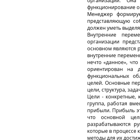
организации. Она
функционирование о
Менеджер формируе
представляющую со
должен уметь выделят
Внутренние перем
организации предс
основном являются р
внутренние переменн
нечто «данное», что
ориентирован на д
функциональных об
целей. Основные пер
цели, структура, зада
Цели - конкретные, 
группа, работая вм
прибыли. Прибыль эт
что основной цел
разрабатываются ру
которые в процессе 
методы для их дости