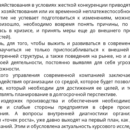
йствования в условиях жесткой конкуренции приводят
 хозяйствования или их временной неплатежеспособно
тие не успевает подготовиться к изменениям, можно
оизошло, необходимо вовремя понять причины, по
ась в кризисе, и принять меры еще до внешнего пр
тей).
ь, для того, чтобы выжить и развиваться в совреме
аучиться не только приспосабливаться к внешней
тренней структуры, а также поведения на рынке, но и
оей деятельности, постоянно выявляя для себя угр
ожности.
ского управления современной компанией заключа
действия организации со средой, которое будет позво
е, который необходим для достижения ее целей, и 
влять планирование в долгосрочной перспективе.
издержек производства и обеспечения необходимо
ые и слабые стороны предприятия в сфере произ
ения. А вопросы внутренней диагностики органи
«точек роста», уже давно выходят на первый план, как 
аний. Этим и обусловлена актуальность курсового иссле