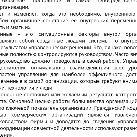
 оказывает постоянное и самое непосредственн
рганизации.
т и изменяет, когда это необходимо, внутреннюю 
бой органичное сочетание ее внутренних переменны
ь и знать их.
енные – это ситуационные факторы внутри орган
тавляют собой созданные людьми системы, то внутр
езультатом управленческих решений. Это, однако, вовсе 
ые полностью контролируются руководством. Часто вн
 руководство должно преодолеть в своей работе. Упр
остижение оптимального взаимодействия всех ур
ластей управления для наиболее эффективного дос
еменные в самой организации, которые требуют внима
чи, технология и люди.
конечные состояния или желаемый результат, которог
есте. Основной целью работы большинства организаций
о ключевой показатель организации. Гражданский код
ью коммерческих организаций является извлече
ководством фирмы и доводятся до сведения управл
координации совместной деятельности используют разн
жения.