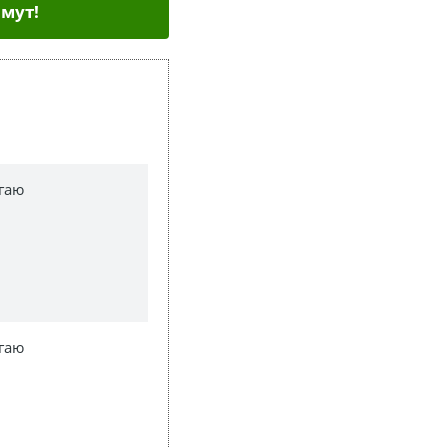
мут!
гаю
гаю