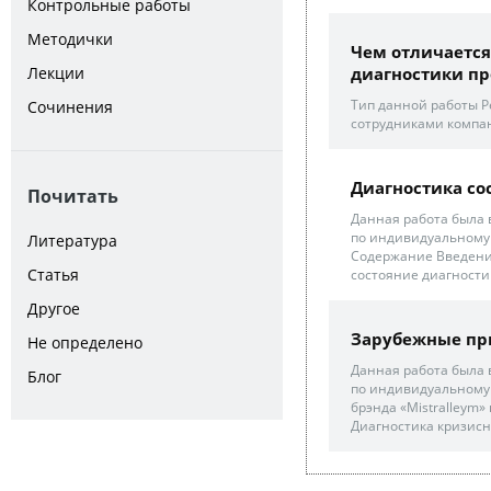
Контрольные работы
Методички
Чем отличается
Лекции
диагностики пр
Тип данной работы Р
Сочинения
сотрудниками компа
Диагностика со
Почитать
Данная работа была
по индивидуальному 
Литература
Содержание Введение
Статья
состояние диагности
Другое
Зарубежные пр
Не определено
Данная работа была
Блог
по индивидуальному 
брэнда «Mistralleym»
Диагностика кризисн