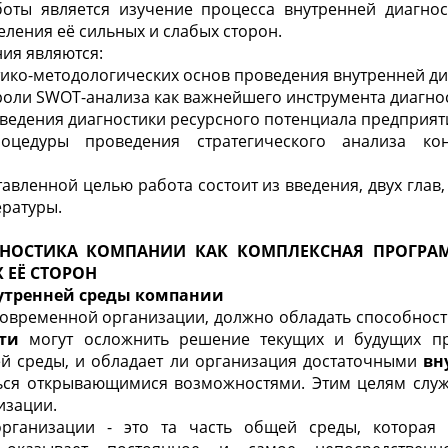
оты является изучение процесса внутренней диагнос
еления её сильных и слабых сторон.
ия являются:
тико-методологических основ проведения внутренней д
 роли SWOT-анализа как важнейшего инструмента диагно
оведения диагностики ресурсного потенциала предприят
оцедуры проведения стратегического анализа ко
тавленной целью работа состоит из введения, двух глав
ратуры.
ГНОСТИКА КОМПАНИИ КАК КОМПЛЕКСНАЯ ПРОГР
 ЕЁ СТОРОН
нутренней среды компании
овременной организации, должно обладать способност
ти
могут осложнить решение текущих и будущих пр
й среды, и обладает ли организация достаточными
вн
ься открывающимися возможностями. Этим целям служ
изации.
организации - это та часть общей среды, которая 