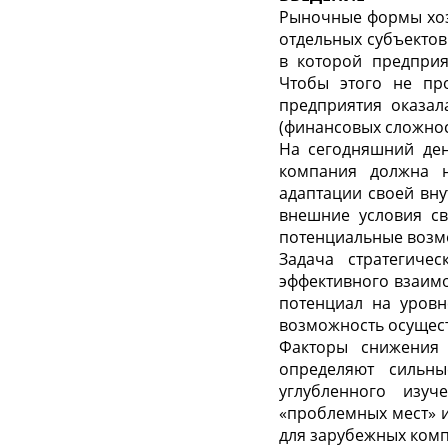
Рыночные формы хозя
отдельных субъектов
в которой предприя
Чтобы этого не пр
предприятия оказал
(финансовых сложнос
На сегодняшний ден
компания должна н
адаптации своей вну
внешние условия св
потенциальные возм
Задача стратегиче
эффективного взаимо
потенциал на уровн
возможность осущест
Факторы снижения 
определяют сильн
углубленного изуч
«проблемных мест» и 
для зарубежных комп