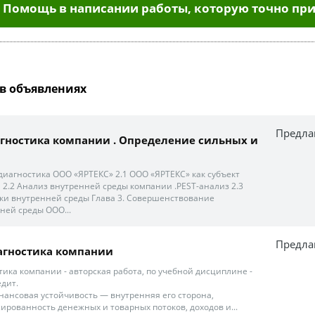
Помощь в написании работы, которую точно при
в объявлениях
Предла
гностика компании . Определение сильных и
 диагностика ООО «ЯРТЕКС» 2.1 ООО «ЯРТЕКС» как субъект
2.2 Анализ внутренней среды компании .PEST-анализ 2.3
ки внутренней среды Глава 3. Совершенствование
ней среды ООО...
Предла
агностика компании
ика компании - авторская работа, по учебной дисциплине -
едит.
инансовая устойчивость — внутренняя его сторона,
рованность денежных и товарных потоков, доходов и...