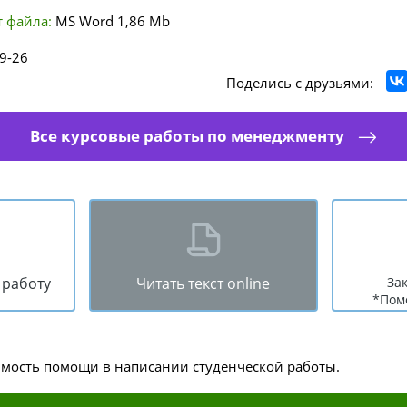
 файла:
MS Word
1,86 Mb
9-26
Поделись с друзьями:
Все курсовые работы по менеджменту
 работу
Читать текст online
За
*Пом
имость помощи в написании студенческой работы.