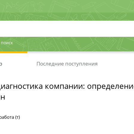
 поиск
р
Последние поступления
диагностика компании: определени
он
абота (т)