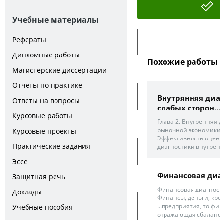
Учебные материалы
Рефераты
Дипломные работы
Похожие работы 
Магистерские диссертации
Отчеты по практике
Внутрянняя диа
Ответы на вопросы
слабых сторон...
Курсовые работы
Глава 2. Внутренняя
рыночной экономики 
Курсовые проекты
Эффективность оцен
Практические задания
диагностики внутрен
Эссе
Финансовая ди
Защитная речь
Финансовая диагност
Доклады
Финансы, деньги, кр
...предприятия, то ф
Учебные пособия
отражающая сбаланси