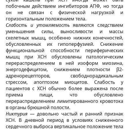
побочным действием ингибиторов АПФ, но тогда
он не связан с физической нагрузкой и
горизонтальным положением тела.
Слабость и утомляемость
являются следствием
уменьшения силы, выносливости и массы
скелетных мышц, особенно нижних конечностей,
обусловленных их гипоперфузией. Снижение
функциональной способности периферических
мышц при ХСН обусловлены патологическим
перераспределением в ней изоформ миозина,
энергодефицитом, снижением плотности β2-
адренорецепторов, свободнорадикальным
стрессом, апоптозом миоцитов. Слабость у
пациентов с ХСН обычно более выражена после
приема пищи, что обусловлено
перераспределением лимитированного кровотока
в органы брюшной полости.
Никтурия
— довольно частый и ранний признак
ХСН. В дневной период в условиях сниженного
сердечного выброса вертикальное положение тела