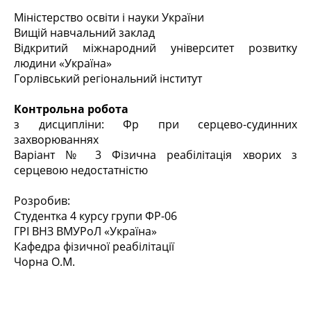
Міністерство освіти і науки України
Вищій навчальний заклад
Відкритий міжнародний університет розвитку
людини «Україна»
Горлівський регіональний інститут
Контрольна робота
з дисципліни: Фр при серцево-судинних
захворюваннях
Варіант № 3 Фізична реабілітація хворих з
серцевою недостатністю
Розробив:
Студентка 4 курсу групи ФР-06
ГРІ ВНЗ ВМУРоЛ «Україна»
Кафедра фізичної реабілітації
Чорна О.М.