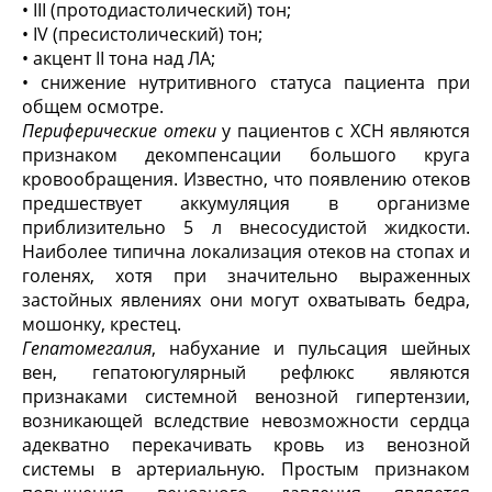
• III (протодиастолический) тон;
• IV (пресистолический) тон;
• акцент II тона над ЛА;
• снижение нутритивного статуса пациента при
общем осмотре.
Периферические отеки
у пациентов с ХСН являются
признаком декомпенсации большого круга
кровообращения. Известно, что появлению отеков
предшествует аккумуляция в организме
приблизительно 5 л внесосудистой жидкости.
Наиболее типична локализация отеков на стопах и
голенях, хотя при значительно выраженных
застойных явлениях они могут охватывать бедра,
мошонку, крестец.
Гепатомегалия
, набухание и пульсация шейных
вен, гепатоюгулярный рефлюкс являются
признаками системной венозной гипертензии,
возникающей вследствие невозможности сердца
адекватно перекачивать кровь из венозной
системы в артериальную. Простым признаком