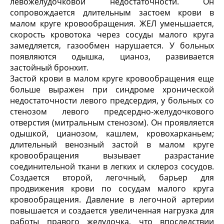
левожелудочковой недостаточности. Он
сопровождается длительным застоем крови в
малом круге кровообращения. ЖЕЛ уменьшается,
скорость кровотока через сосуды малого круга
замедляется, газообмен нарушается. У больных
появляются одышка, цианоз, развивается
застойный бронхит.
Застой крови в малом круге кровообращения еще
больше выражен при синдроме хронической
недостаточности левого предсердия, у больных со
стенозом левого предсердно-желудочкового
отверстия (митральным стенозом). Он проявляется
одышкой, цианозом, кашлем, кровохарканьем;
длительный венозный застой в малом круге
кровообращения вызывает разрастание
соединительной ткани в легких и склероз сосудов.
Создается второй, легочный, барьер для
продвижения крови по сосудам малого круга
кровообращения. Давление в легочной артерии
повышается и создается увеличенная нагрузка для
работы правого желудочка, что впоследствии