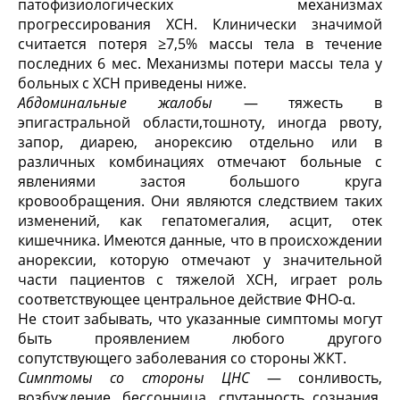
патофизиологических механизмах
прогрессирования ХСН. Клинически значимой
считается потеря ≥7,5% массы тела в течение
последних 6 мес. Механизмы потери массы тела у
больных с ХСН приведены ниже.
Абдоминальные жалобы
— тяжесть в
эпигастральной области,тошноту, иногда рвоту,
запор, диарею, анорексию отдельно или в
различных комбинациях отмечают больные с
явлениями застоя большого круга
кровообращения. Они являются следствием таких
изменений, как гепатомегалия, асцит, отек
кишечника. Имеются данные, что в происхождении
анорексии, которую отмечают у значительной
части пациентов с тяжелой ХСН, играет роль
соответствующее центральное действие ФНО-α.
Не стоит забывать, что указанные симптомы могут
быть проявлением любого другого
сопутствующего заболевания со стороны ЖКТ.
Симптомы со стороны ЦНС
— сонливость,
возбуждение, бессонница, спутанность сознания,