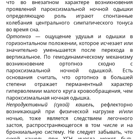
что во внезапном характере возникновения
проявлений пароксизмальной ночной одышки
определяющую роль играют спонтанные
колебания центрального симпатического тонуса
во время сна.
Ортопноэ
— ощущение удушья и одышки в
горизонтальном положении, которое исчезает или
значительно уменьшается после перехода в
вертикальное. По гемодинамическому механизму
возникновение ортопноэ сходно с
пароксизмальной ночной одышкой. Есть
основания считать, что ортопноэ в большей
степени отражает перманентный характер
гиперволемии малого круга кровообращения, чем
пароксизмальная ночная одышка.
Непродуктивный (сухой) кашель
, рефлекторно
возникающий при физической нагрузке и/или
ночью, тоже является следствием легочного
застоя, распространяющегося в том числе и на
бронхиальную систему. Не следует забывать, что
сухой кашель при ХСН иногда может быть