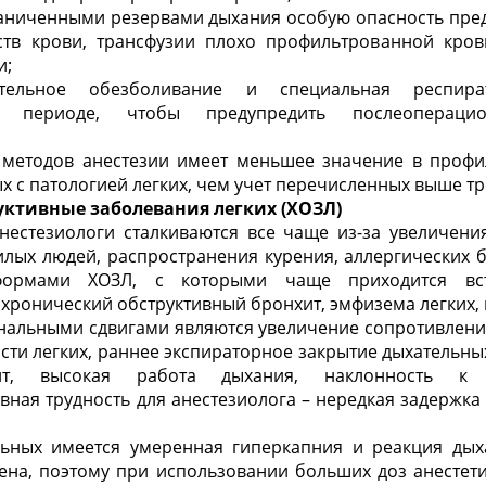
граниченными резервами дыхания особую опасность пре
ств крови, трансфузии плохо профильтрованной кро
и;
тельное обезболивание и специальная респир
м периоде, чтобы предупредить послеопераци
методов анестезии имеет меньшее значение в профи
ых с патологией легких, чем учет перечисленных выше т
уктивные заболевания легких (ХОЗЛ)
анестезиологи сталкиваются все чаще из-за увеличени
лых людей, распространения курения, аллергических бо
формами ХОЗЛ, с которыми чаще приходится встр
 хронический обструктивный бронхит, эмфизема легких,
альными сдвигами являются увеличение сопротивления
ти легких, раннее экспираторное закрытие дыхательн
нт, высокая работа дыхания, наклонность к п
авная трудность для анестезиолога – нередкая задержка
ьных имеется умеренная гиперкапния и реакция дых
ена, поэтому при использовании больших доз анестет