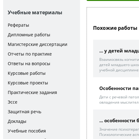
Учебные материалы
Рефераты
Похожие работы 
Дипломные работы
Магистерские диссертации
... у детей мла
Отчеты по практике
Взаимосвязь когнит
Ответы на вопросы
детей младшего школь
учебной дисциплине 
Курсовые работы
Курсовые проекты
Особенности па
Практические задания
Дети с речевой пат
Эссе
овладения мыслител
Защитная речь
... особенности
Доклады
Значение психотерап
Учебные пособия
Психологические асп