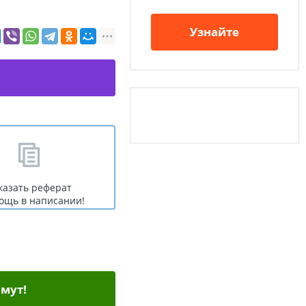
Узнайте
казать реферат
ощь в написании!
мут!