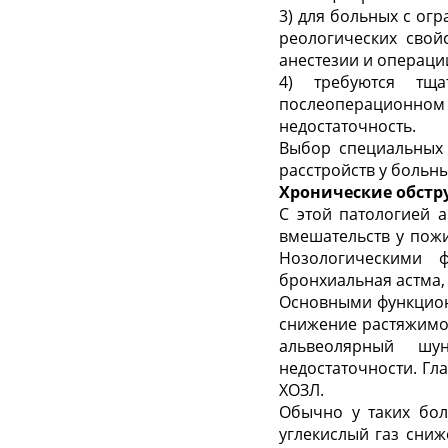
3) для больных с о
реологических свой
анестезии и операци
4) требуются тща
послеоперационно
недостаточность.
Выбор специальных 
расстройств у больн
Хронические обстр
С этой патологией 
вмешательств у пожи
Нозологическими 
бронхиальная астма,
Основными функцион
снижение растяжимос
альвеолярный шу
недостаточности. Гл
ХОЗЛ.
Обычно у таких бол
углекислый газ сниж