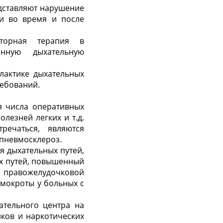
дставляют нарушение
ви во время и после
аторная терапия в
онную дыхательную
лактике дыхательных
ребований.
я числа оперативных
лезней легких и т.д.
ечаться, являются
 пневмосклероз.
 дыхательных путей,
ых путей, повышенный
равожелудочковой
 мокроты у больных с
ательного центра на
иков и наркотических