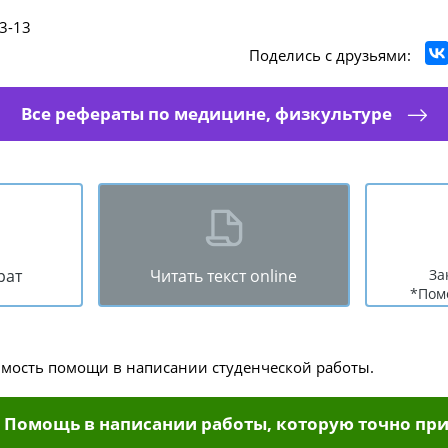
3-13
Поделись с друзьями:
Все рефераты по медицине, физкультуре
рат
Читать текст online
За
*Пом
имость помощи в написании студенческой работы.
Помощь в написании работы, которую точно при