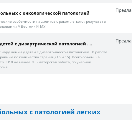
Предла
 больных с онкологической патологией
хические особенности пациентов с раком легкого : результаты
едования // Вестник РГМУ.
Предла
 детей с дизартрической патологией ....
 нарушений у детей с дизартрической патологией . В работе
равные по количеству страниц (15 и 15). Всего объем 30-
тр. СИЛ не менее 30. - авторская работа, по учебной
огия.
больных с патологией легких