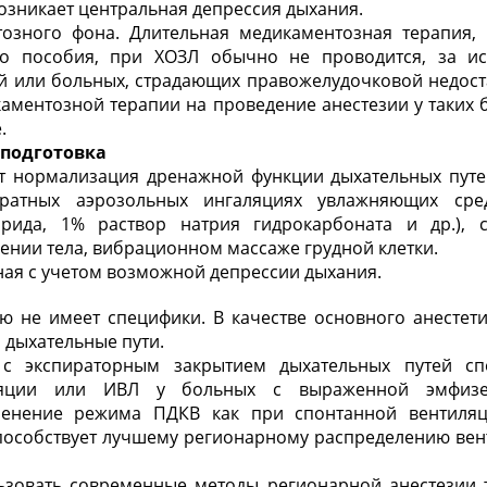
возникает центральная депрессия дыхания.
озного фона. Длительная медикаментозная терапия
ого пособия, при ХОЗЛ обычно не проводится, за и
й или больных, страдающих правожелудочковой недоста
аментозной терапии на проведение анестезии у таких
.
подготовка
ет нормализация дренажной функции дыхательных путе
ратных аэрозольных ингаляциях увлажняющих сред
орида, 1% раствор натрия гидрокарбоната и др.), 
нии тела, вибрационном массаже грудной клетки.
ая с учетом возможной депрессии дыхания.
ю не имеет специфики. В качестве основного анестет
дыхательные пути.
 с экспираторным закрытием дыхательных путей с
ляции или ИВЛ у больных с выраженной эмфиз
менение режима ПДКВ как при спонтанной вентиляц
пособствует лучшему регионарному распределению вент
ьзовать современные методы регионарной анестезии 