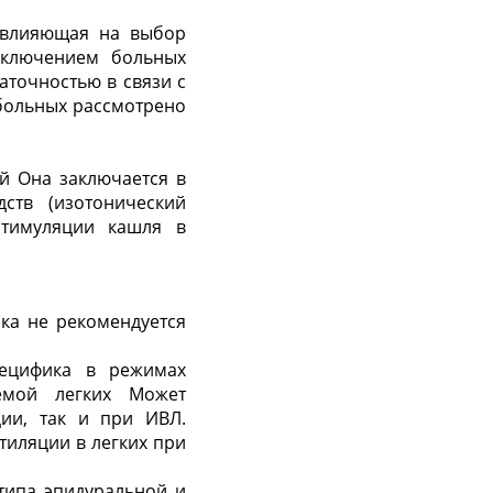
, влияющая на выбор
сключением больных
точностью в связи с
 больных рассмотрено
й Она заключается в
ств (изотонический
стимуляции кашля в
ика не рекомендуется
пецифика в режимах
емой легких Может
ии, так и при ИВЛ.
иляции в легких при
типа эпидуральной и