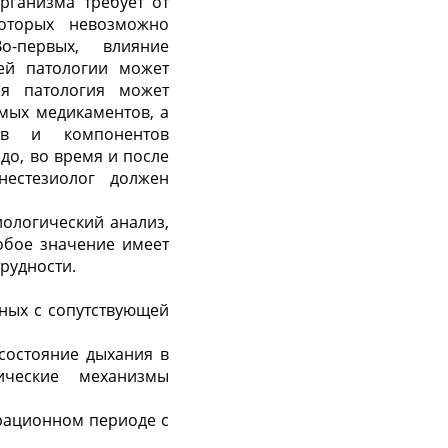
рганизма требует от
которых невозможно
о-первых, влияние
ей патологии может
ая патология может
емых медикаментов, а
ов и компонентов
(до, во время и после
нестезиолог должен
иологический анализ,
обое значение имеет
рудности.
ных с сопутствующей
 состояние дыхания в
ические механизмы
рационном периоде с