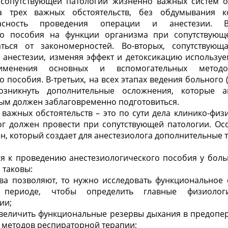
сопутствующей патологии жизненно важных систем о
та трех важных обстоятельств, без обдумывания 
асность проведения операции и анестезии. В
ого пособия на функции организма при сопутствующ
аться от закономерностей. Во-вторых, сопутствующ
 анестезии, изменяя эффект и детоксикацию использу
менения основных и вспомогательных метод
 пособия. В-третьих, на всех этапах ведения больного 
озникнуть дополнительные осложнения, которые а
рым должен заблаговременно подготовиться.
важных обстоятельств – это по сути дела клинико-физ
ог должен провести при сопутствующей патологии. Ос
, который создает для анестезиолога дополнительные т
я к проведению анестезиологического пособия у боль
 таковы:
тва позволяют, то нужно исследовать функциональное
 периоде, чтобы определить главные физиолог
ии;
 увеличить функциональные резервы дыхания в предопе
методов респираторной терапии;