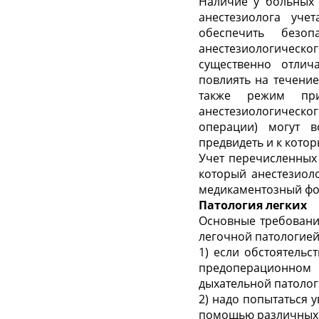
Наличие у больных 
анестезиолога уче
обеспечить безоп
анестезиологическ
существенно отлич
повлиять на течение
также режим при
анестезиологического
операции) могут в
предвидеть и к кото
Учет перечисленных 
который анестезиол
медикаментозный фон
Патология легких
Основные требовани
легочной патологией
1) если обстоятельс
предоперационном
дыхательной патолог
2) надо попытаться
помощью различных 