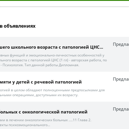
в объявлениях
Предла
дшего школьного возраста с патологией ЦНС...
ивных функций и эмоционально-личностных особенностей у
ного возраста с патологией ЦНС (1 гл) - авторская работа, по
- Психология. Тип данной работы Дипломная.
Предла
мяти у детей с речевой патологией
ологией в целом обладают полноценными предпосылками для
ьными операциями, доступными их возрасту.
Предла
 больных с онкологической патологией
ии в лечении онкологических больных …..11 Глава 2.
екты психоэмоционального...