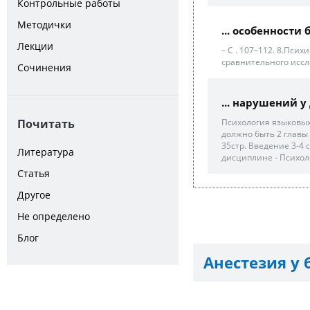
Контрольные работы
Методички
... особенности
Лекции
– С . 107–112. 8.Пси
сравнительного иссл
Сочинения
... нарушений у
Почитать
Психология языковых
должно быть 2 главы 
35стр. Введение 3-4 с
Литература
дисциплине - Психол
Статья
Другое
Не определено
Блог
Анестезия у 