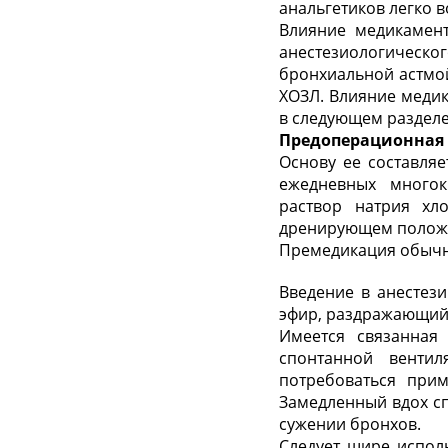
анальгетиков легко 
Влияние медикамент
анестезиологическ
бронхиальной астмо
ХОЗЛ. Влияние медик
в следующем разделе
Предоперационная 
Основу ее составля
ежедневных многок
раствор натрия хл
дренирующем положе
Премедикация обычн
Введение в анестези
эфир, раздражающий 
Имеется связанная
спонтанной венти
потребоваться при
Замедленный вдох с
сужении бронхов.
Следует шире испол