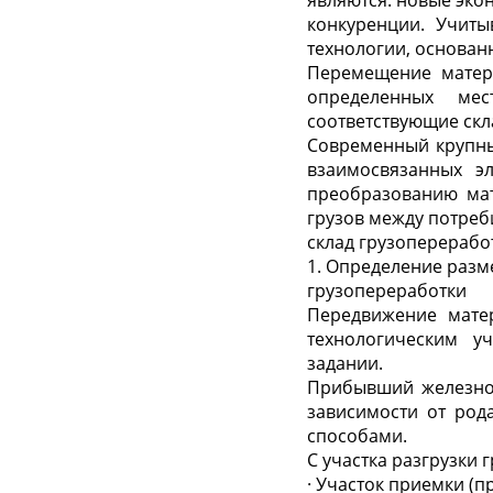
являются: новые эко
конкуренции. Учит
технологии, основан
Перемещение матер
определенных мес
соответствующие скл
Современный крупны
взаимосвязанных э
преобразованию мат
грузов между потреб
склад грузоперерабо
1. Определение разм
грузопереработки
Передвижение матер
технологическим у
задании.
Прибывший железно
зависимости от род
способами.
С участка разгрузки г
· Участок приемки (