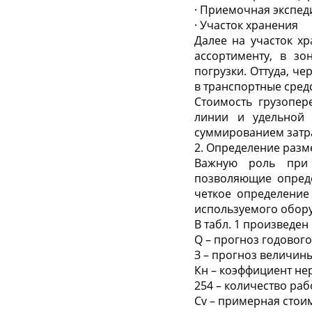
· Приемочная экспед
· Участок хранения
Далее на участок хр
ассортименту, в зо
погрузки. Оттуда, ч
в транспортные средс
Стоимость грузопер
линии и удельной 
суммированием затр
2. Определение разм
Важную роль при 
позволяющие опреде
четкое определение
используемого обор
В табл. 1 произведен
Q – прогноз годового
З – прогноз величины
Кн – коэффициент нер
254 – количество раб
Сv – примерная стои