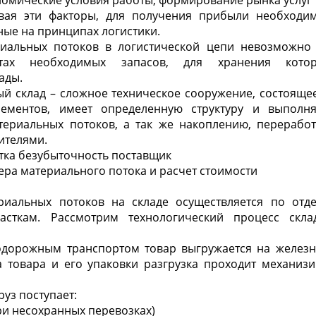
номические условия работы, формирование рынка услуг 
ывая эти факторы, для получения прибыли необходи
ные на принципах логистики.
иальных потоков в логистической цепи невозможно 
тах необходимых запасов, для хранения кото
ады.
й склад – сложное техническое сооружение, состояще
лементов, имеет определенную структуру и выполн
ериальных потоков, а так же накоплению, перерабо
ителями.
тка безубыточность поставщик
ера материального потока и расчет стоимости
иальных потоков на складе осуществляется по отд
часткам. Рассмотрим технологический процесс скла
дорожным транспортом товар выгружается на железн
а товара и его упаковки разгрузка проходит механи
руз поступает:
при несохранных перевозках)