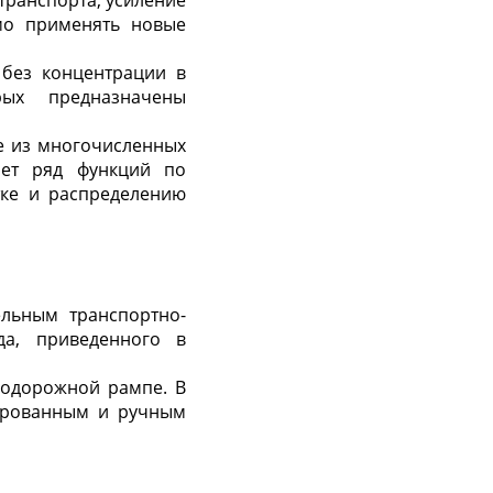
транспорта, усиление
мо применять новые
без концентрации в
рых предназначены
е из многочисленных
яет ряд функций по
тке и распределению
ельным транспортно-
да, приведенного в
одорожной рампе. В
зированным и ручным