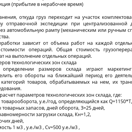
иция (прибытие в нерабочее время)
анения, откуда груз переходит на участок комплектов
ну отправочной экспедиции при централизованной д
ерез автомобильную рампу (механическим или ручным с
тва.
еработки зависит от объема работ на каждой отдель
стоимости операций. Общая стоимость грузоперера
ат на выполнение отдельных операций.
еров технологических зон склада
определении размеров склада играют маркетинго
лить его обороты на ближайший период его деятель
 категорий товаров, обрабатываемых на нем, их тран
удования.
 расчет параметров технологических зон склада, где:
 товарооборота, у.е./год, определяющийся как Q=1150*T
 товарных запасов, дней оборота, З=25 дней,
авномерности загрузки склада, Кн=1,2,
очих дней,
мость 1 м
3
, у.е./м
3
, Сv=500 у.е./м
3
,