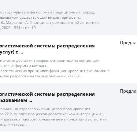
я структуры тарифа положен традиционный подход,
ьзовании существующих видов тарифов и...
 В., Марсанич А. Принципы промышленной логистики . –
2002 – 531с.: ил. 19.
Предла
огистической системы распределения
слуг) с ...
ехнологии доставки товаров, основанные на концепции
ь новые формы и методы...
х логистических принципов функционирования экономики в
мике разработаны такими учеными, как Б.А...
Предла
огистической системы распределения
ьзованием ...
риториально-отраслевых принципов формирования
в 22 2. Анализ процессов логистической интеграции и...
ии доставки товаров, основанные на концепции логистики ,
мы и методы...