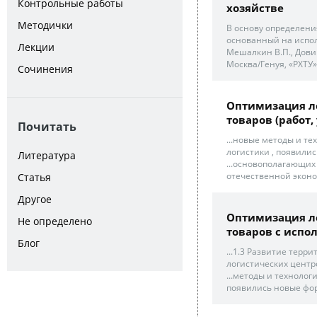
Контрольные работы
хозяйстве
Методички
В основу определени
основанный на испол
Лекции
Мешалкин В.П., Дови
Москва/Генуя, «РХТУ», 
Сочинения
Оптимизация л
товаров (работ, у
Почитать
...новые методы и т
логистики , появилис
Литература
...основополагающи
отечественной эконо
Статья
Другое
Оптимизация л
Не определено
товаров с испол
Блог
...1.3 Развитие тер
логистических центро
...методы и технолог
появились новые фор