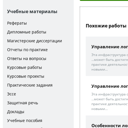
Учебные материалы
Рефераты
Похожие работы 
Дипломные работы
Магистерские диссертации
Управление ло
Отчеты по практике
Эта инфраструктура 
Ответы на вопросы
...может быть дости
практике деятельнос
Курсовые работы
новыми...
Курсовые проекты
Практические задания
Управление ло
Эссе
Эта инфраструктура 
...может быть дости
Защитная речь
практике деятельнос
новыми...
Доклады
Учебные пособия
Особенности ло