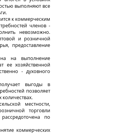
ностью выполняют все
ги.
сится к коммерческим
отребностей членов -
олнить невозможно.
оптовой и розничной
рья, предоставление
ена на выполнение
ат ее хозяйственной
ственно - духовного
получает выгоды в
требностей позволяет
 количествах.
ельской местности,
розничной торговли
 рассредоточена по
инятие коммерческих