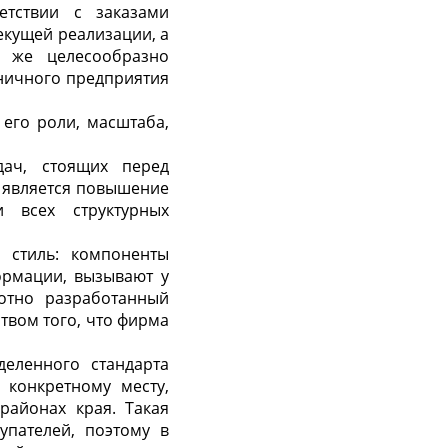
тствии с заказами
екущей реализации, а
х же целесообразно
зничного предприятия
 его роли, масштаба,
ач, стоящих перед
 является повышение
 всех структурных
 стиль: компоненты
ормации, вызывают у
отно разработанный
твом того, что фирма
деленного стандарта
 конкретному месту,
айонах края. Такая
упателей, поэтому в