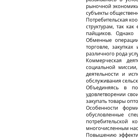
рыночной экономики.
субъекты общественн
Потребительская коо
структурам, так как
пайщиков. Однако 
Обменные операции 
торговле, закупках
различного рода усл
Коммерческая дея
социальной миссии,
деятельности и исп
обслуживания сельск
Объединяясь в по
удовлетворении свои
закупать товары опт
Особенности форми
обусловленные спе
потребительской к
многочисленным нас
Повышению эффектив