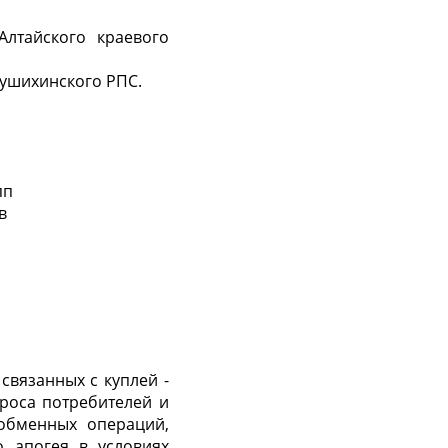
Алтайского краевого
рушихинского РПС.
пп
в
связанных с куплей -
роса потребителей и
обменных операций,
о апогея в условиях