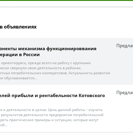
в объявлениях
Предла
оненты механизма функционироввания
ерации в России
 ориентируясь, прежде всего на работу с крупными
ески свернули свою деятельность в районах.
дитных потребительских кооперативов. Актуальность развития
и обуславливается...
Предла
елей прибыли и рентабельности Котовского
ия и деятельности в целом. Цель данной работы – изучить
результатов деятельности предприятия потребительской
треть практические примеры и ситуации, которые могут
ой...