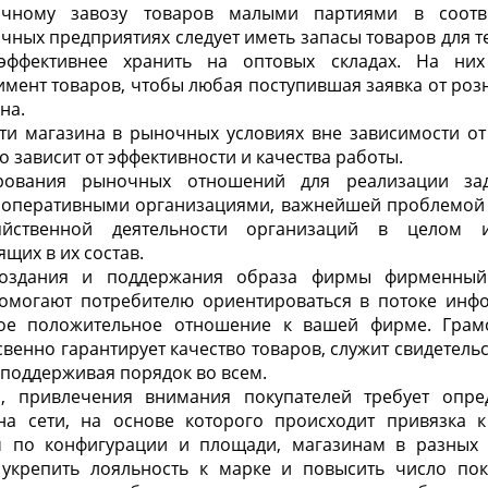
чному завозу товаров малыми партиями в соотве
ичных предприятиях следует иметь запасы товаров для т
эффективнее хранить на оптовых складах. На ни
мент товаров, чтобы любая поступившая заявка от ро
на.
ти магазина в рыночных условиях вне зависимости от
 зависит от эффективности и качества работы.
рования рыночных отношений для реализации зад
оперативными организациями, важнейшей проблемой
зяйственной деятельности организаций в целом и
щих в их состав.
создания и поддержания образа фирмы фирменный
омогают потребителю ориентироваться в потоке инф
ное положительное отношение к вашей фирме. Грам
венно гарантирует качество товаров, служит свидетельс
 поддерживая порядок во всем.
, привлечения внимания покупателей требует опре
а сети,
на основе которого происходит привязка к
 по конфигурации и площади, магазинам в разных р
 укрепить лояльность к марке и повысить число пок