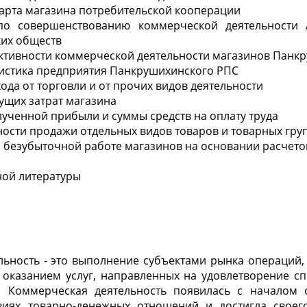
ндарта магазина потребительской кооперации
по совершенствованию коммерческой деятельности 
ких обществ
ективности коммерческой деятельности магазинов Панк
еристика предприятия Панкрушихинского РПС
хода от торговли и от прочих видов деятельности
кущих затрат магазина
олученной прибыли и суммы средств на оплату труда
вности продажи отдельных видов товаров и товарных гру
о безубыточной работе магазинов на основании расчето
ной литературы
ьность - это выполнение субъектами рынка операций, 
 оказанием услуг, направленных на удовлетворение сп
. Коммерческая деятельность появилась с началом 
виях товарно-денежных отношений и достигла своег