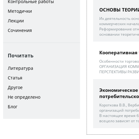
Контрольные работы
ОСНОВЫ ТЕОРИ
Методички
Их деятельность осн
Лекции
коммерческих началах
Реформирование отн
Сочинения
основании теоретичес
Кооперативная 
Почитать
Особенности торгово
ОРГАНИЗАЦИЯ КОММЕ
Литература
ПЕРСПЕКТИВЫ РАЗВ
Статья
Другое
Экономическое
потребительског
Не определено
Короткова В.В., Вер
Блог
организаций потреби
В настоящее время б
всецело зависят от т