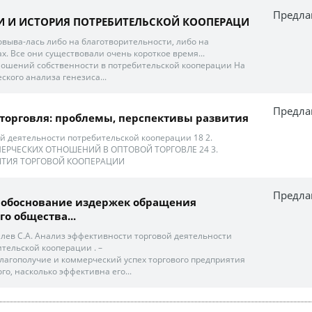
Предла
И И ИСТОРИЯ ПОТРЕБИТЕЛЬСКОЙ КООПЕРАЦИ
овыва-лась либо на благотворительности, либо на
. Все они существовали очень короткое время...
ошений собственности в потребительской кооперации На
кого анализа генезиса...
Предла
торговля: проблемы, перспективы развития
й деятельности потребительской кооперации 18 2.
РЧЕСКИХ ОТНОШЕНИЙ В ОПТОВОЙ ТОРГОВЛЕ 24 3.
ИТИЯ ТОРГОВОЙ КООПЕРАЦИИ
Предла
 обоснование издержек обращения
о общества...
билев С.А. Анализ эффективности торговой деятельности
тельской кооперации . –
лагополучие и коммерческий успех торгового предприятия
ого, насколько эффективна его...