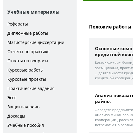
Учебные материалы
Рефераты
Похожие работы 
Дипломные работы
Магистерские диссертации
Основные комп
Отчеты по практике
кредитной кооп
Ответы на вопросы
Коммерческие банки,
заемщиками, практич
Курсовые работы
... деятельности кре
кредитной коопераци
Курсовые проекты
Практические задания
Анализ показат
Эссе
райпо.
Защитная речь
...средств предприят
анализа финансовых 
Доклады
кооперации , рассмо
Учебные пособия
встречаться в реальн