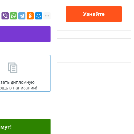
Узнайте
азать дипломную
ощь в написании!
мут!