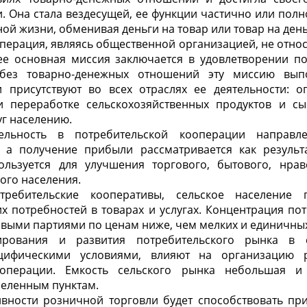
 Она стала вездесущей, ее функции частично или пол
ой жизни, обменивая деньги на товар или товар на день
перация, являясь общественной организацией, не отно
 ее основная миссия заключается в удовлетворении п
без товарно-денежных отношений эту миссию вып
присутствуют во всех отраслях ее деятельности: 
 и переработке сельскохозяйственных продуктов и сы
уг населению.
тельность в потребительской кооперации направл
 а получение прибыли рассматривается как результ
ользуется для улучшения торгового, бытового, нрав
ого населения.
требительские кооперативы, сельское население 
х потребностей в товарах и услугах. Концентрация по
овыми партиями по ценам ниже, чем мелких и единичных
рования и развития потребительского рынка в с
цифическими условиями, влияют на организацию 
ооперации. Емкость сельского рынка небольшая и
еленным пунктам.
ности розничной торговли будет способствовать пр