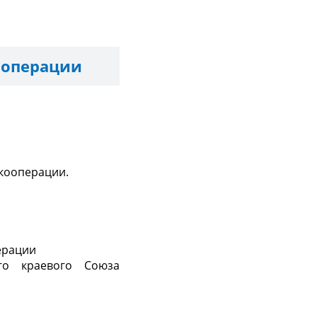
ооперации
 кооперации.
ерации
го краевого Союза