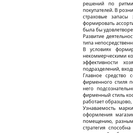
решений по ритми
покупателей. В розн
страховые запасы 
формировать ассорти
была бы удовлетворе
Развитие деятельнос
типа непосредственно
В условиях форми
некоммерческими ко
эффективности хо
подразделений, входя
Главное средство 
фирменного стиля п
него подсознатель
фирменный стиль кос
работает образцово,
Узнаваемость марки
оформления магазин
помещению, разным
стратегия способна