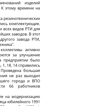
менований изделий
. К этому времени на
ка резинотехнических
лись комплектующие.
и всех видов РТИ для
йших заводов. В этот
другого завода РТИ,
ехника".
коллективы активно
рются за улучшение
на предприятии было
1, 18, 14 справились
 Проведена большая
ения не раз выходил
ашего города и ВПО
ости 66 работников
исле на модернизацию
сяца юбилейного 1991