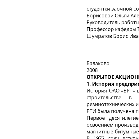
студентки заочной 
Борисовой Ольги Ал
Руководитель работ
Профессор кафедры Т
Шумратов Борис Ив
Балаково
2008
ОТКРЫТОЕ АКЦИОН
1.
История предпри
История ОАО «БРТ» в
строительстве в 
резинотехнических из
РТИ была получена п
Первое десятилети
освоением производс
магнитные битумные
В 1972 году вступ