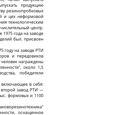
пускать продукцию
тву резинопробковых
ий и цех неформовой
ения технологическим
числительный центр.
 1975 года на заводе
зделий был. присвоен
5 году на заводе РТИ
оров и передовиков
0 человек награждены
енности", около 1,5
одства, победители
 включающее в себя:
 второй завод РТИ —
тыс. формовых и 1100
коворезинотехника"
нности, оснащенное