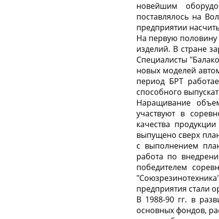
новейшим оборудо
поставлялось на Вол
предприятии насчиты
На первую половину 
изделий. В стране 
Специалисты "Балако
новых моделей автом
период БРТ работае
способного выпускат
Наращивание объем
участвуют в сорев
качества продукции
выпущено сверх план
с выполнением пла
работа по внедрени
победителем сорев
"Союзрезинотехник
предприятия стали о
В 1988-90 гг. в раз
основных фондов, ра