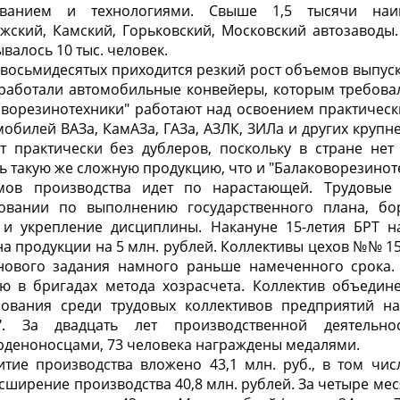
ванием и технологиями. Свыше 1,5 тысячи наи
жский, Камский, Горьковский, Московский автозаводы
валось 10 тыс. человек.
восьмидесятых приходится резкий рост объемов выпус
заработали автомобильные конвейеры, которым требова
ворезинотехники" работают над освоением практическ
обилей ВАЗа, КамАЗа, ГАЗа, АЗЛК, ЗИЛа и других крупне
т практически без дублеров, поскольку в стране нет 
ь такую же сложную продукцию, что и "Балаковорезинот
ов производства идет по нарастающей. Трудовые 
новании по выполнению государственного плана, бо
 и укрепление дисциплины. Накануне 15-летия БРТ 
а продукции на 5 млн. рублей. Коллективы цехов №№ 15, 
нового задания намного раньше намеченного срока.
ю в бригадах метода хозрасчета. Коллектив объедин
нования среди трудовых коллективов предприятий н
а". За двадцать лет производственной деятельн
рденоносцами, 73 человека награждены медалями.
витие производства вложено 43,1 млн. руб., в том ч
сширение производства 40,8 млн. рублей. За четыре ме