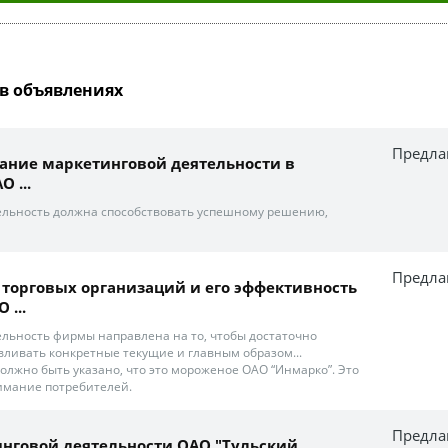
в объявлениях
Предла
ание маркетинговой деятельности в
 ...
ельность должна способствовать успешному решению,
Предла
и торговых организаций и его эффективность
 ...
льность фирмы направлена на то, чтобы достаточно
вливать конкретные текущие и главным образом...
должно быть указано, что это мороженое ОАО “Инмарко”. Это
имание потребителей.
Предла
нговой деятельности ОАО "Тульский