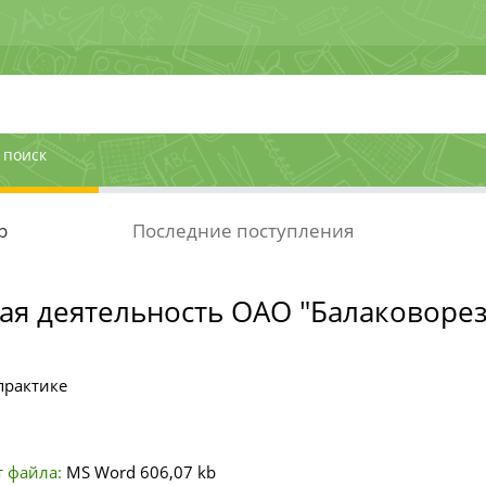
 поиск
р
Последние поступления
ая деятельность ОАО "Балаковоре
практике
 файла:
MS Word
606,07 kb