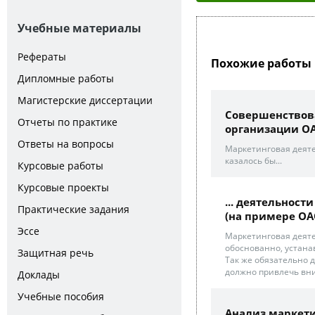
Учебные материалы
Рефераты
Похожие работы 
Дипломные работы
Магистерские диссертации
Совершенствов
Отчеты по практике
организации ОАО
Ответы на вопросы
Маркетинговая деят
казалось бы...
Курсовые работы
Курсовые проекты
... деятельност
Практические задания
(на примере ОАО
Эссе
Маркетинговая деяте
обоснованно, устана
Защитная речь
Так же обязательно 
должно привлечь вн
Доклады
Учебные пособия
Анализ маркети