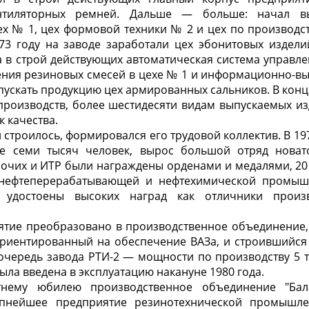
нтиляторных ремней. Дальше — больше: начал вы
ех № 1, цех формовой техники № 2 и цех по производс
73 году на заводе заработали цех эбонитовых издел
а в строй действующих автоматическая система управл
ения резиновых смесей в цехе № 1 и информационно-вы
ыпускать продукцию цех армированных сальников. В конце
производств, более шестидесяти видам выпускаемых и
 качества.
 строилось, формировался его трудовой коллектив. В 197
ее семи тысяч человек, вырос большой отряд новат
бочих и ИТР были награждены орденами и медалями, 2
нефтеперерабатывающей и нефтехимической промышл
 удостоены высоких наград как отличники произв
иятие преобразовано в производственное объединение,
ориентированный на обеспечение ВАЗа, и строившийся
очередь завода РТИ-2 — мощности по производству 5 
ыла введена в эксплуатацию накануне 1980 года.
тнему юбилею производственное объединение "Бала
упнейшее предприятие резинотехнической промышле