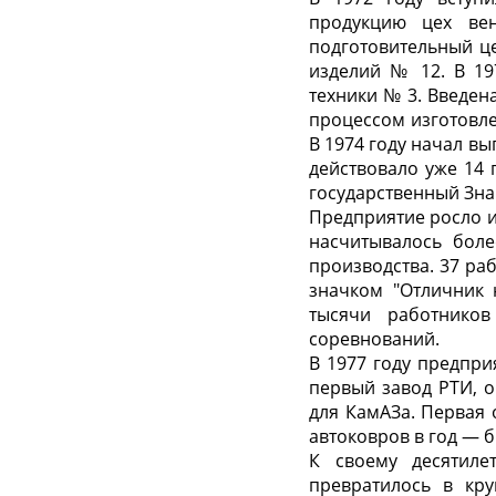
продукцию цех ве
подготовительный ц
изделий № 12. В 19
техники № 3. Введен
процессом изготовл
В 1974 году начал в
действовало уже 14 
государственный Знак
Предприятие росло и
насчитывалось бол
производства. 37 ра
значком "Отличник 
тысячи работников
соревнований.
В 1977 году предпр
первый завод РТИ, 
для КамАЗа. Первая 
автоковров в год — б
К своему десятиле
превратилось в кр