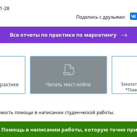
1-28
Поделись с друзьями:
Все отчеты по практике по маркетингу
практике
Читать текст online
Заказат
*Пом
имость помощи в написании студенческой работы.
Помощь в написании работы, которую точно при