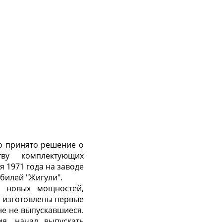
ло принято решение о
тву комплектующих
я 1971 года на заводе
билей "Жигули".
й новых мощностей,
и изготовлены первые
е не выпускавшиеся.
я, начал выпускать