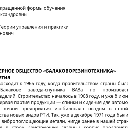
сокращенной формы обучения
ександровны
ы
еории управления и практики
анович
ЕРНОЕ ОБЩЕСТВО «БАЛАКОВОРЕЗИНОТЕХНИКА»
ятия
осходит к 1966 году, когда правительством страны бы
Балакове завода-спутника ВАЗа по производс
делий. Строительство началось в 1968 году, и уже б июн
ервая партия продукции — спинки и сидения для автомо
е жизни предприятия изобиловало вводом в стро
тва новых видов РТИ. Так, уже в декабре 1971 года был
 вибропоглощающие детали, нигде ранее в нашей стран
ил в строй действующих главный корпус предприяти