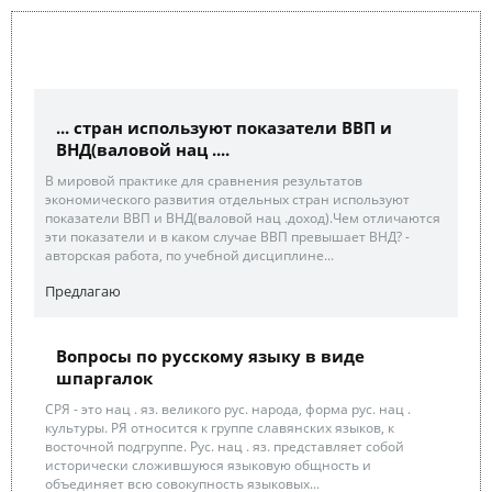
... стран используют показатели ВВП и
ВНД(валовой нац ....
В мировой практике для сравнения результатов
экономического развития отдельных стран используют
показатели ВВП и ВНД(валовой нац .доход).Чем отличаются
эти показатели и в каком случае ВВП превышает ВНД? -
авторская работа, по учебной дисциплине...
Предлагаю
Вопросы по русскому языку в виде
шпаргалок
СРЯ - это нац . яз. великого рус. народа, форма рус. нац .
культуры. РЯ относится к группе славянских языков, к
восточной подгруппе. Рус. нац . яз. представляет собой
исторически сложившуюся языковую общность и
объединяет всю совокупность языковых...