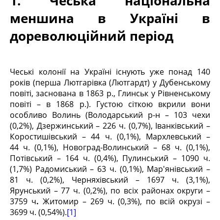
1. Чеська національна
меншина в Україні в
дореволюційний період
Чеські колонії на Україні існують уже понад 140
років (перша Лютгарівка (Лютгардт) у Дубенському
повіті, заснована в 1863 р., Глинськ у Рівненському
повіті – в 1868 р.). Густою сіткою вкрили вони
особливо Волинь (Володарський р-н – 103 чехи
(0,2%), Дзержинський – 226 ч. (0,7%), Іванківський –
Коростишівський – 44 ч. (0,1%), Мархлевський –
44 ч. (0,1%), Новоград-Волинський – 68 ч. (0,1%),
Потівський – 164 ч. (0,4%), Пулинський – 1090 ч.
(1,7%) Радомиський – 63 ч. (0,1%), Мар'янівський –
81 ч. (0,2%), Черняхівський – 1697 ч. (3,1%),
Ярунський – 77 ч. (0,2%), по всіх районах округи –
3759 ч
.
Житомир – 269 ч. (0,3%), по всій окрузі –
3699 ч. (0,54%).
[1]