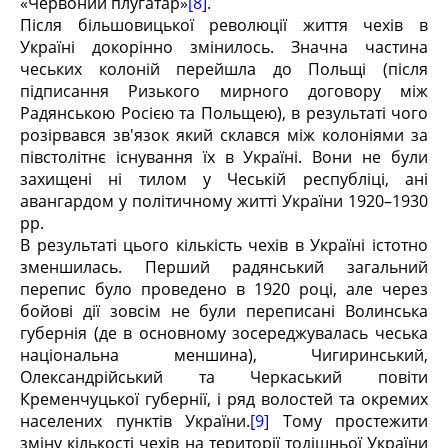
«Червоний плугатар»
[8]
.
Після більшовицької революції життя чехів в
Україні докорінно змінилось. Значна частина
чеських колоній перейшла до Польщі (після
підписання Ризького мирного договору між
Радянською Росією та Польщею), в результаті чого
розірвався зв'язок який склався між колоніями за
півстолітнє існування їх в Україні. Вони не були
захищені ні тилом у Чеській республіці, ані
авангардом у політичному житті України 1920–1930
рр.
В результаті цього кількість чехів в Україні істотно
зменшилась. Перший радянський загальний
перепис було проведено в 1920 році, але через
бойові дії зовсім не були переписані Волинська
губернія (де в основному зосереджувалась чеська
національна меншина), Чигиринський,
Олександрійський та Черкаський повіти
Кременчуцької губернії, і ряд волостей та окремих
населених пунктів України.
[9]
Тому простежити
зміну кількості чехів на території тодішньої України