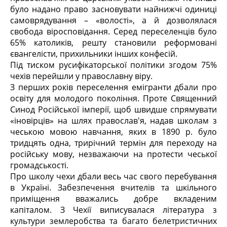
було надано право засновувати найнижчі одиниці
самоврядування – «волості», а й дозволялася
свобода віросповідання. Серед переселенців було
65% католиків, решту становили реформовані
євангелісти, прихильники інших конфесій.
Під тиском русифікаторської політики згодом 75%
чехів перейшли у православну віру.
З перших років переселення емігранти дбали про
освіту для молодого покоління. Проте Священний
Синод Російської імперії, щоб швидше спрямувати
«іновірців» на шлях православ'я, надав школам з
чеською мовою навчання, яких в 1890 р. було
тридцять одна, трирічний термін для переходу на
російську мову, незважаючи на протести чеської
громадськості.
Про школу чехи дбали весь час свого перебування
в Україні. Забезпечення вчителів та шкільного
приміщення вважались добре вкладеним
капіталом. З Чехії виписувалася література з
культури землеробства та багато белетристичних