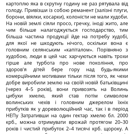
картоплю яка в скрутну годину не раз рятувала від
голоду. Привізши із собою реманент (залізні плуги,
борони, віялки, косарки), колоністи не мали худоби.
На новій землі сіяли просо, гречку, іноді жито, але
чим більше налагоджується господарство, тим
більша частина продукції йде на потребу худобі,
для якої не шкодують нічого, оскільки вона є
головним селянським «капіталом». Порівняно з
худобою, люди в цей час харчуються навіть трохи
гірше але турбота про нове покоління, про
здоров'я дітей бере гору над будь-якими
комерційними мотивами тільки після того, як чехи
добре виробили землю на своїй новій батьківщині
(через 4–5 років), вони привозять на Волинь
цибухи хмелю, який став потім символом
волинських чехів і головним джерелом їхніх
прибутків як у дореволюційний час, так і в період
НЕПу Затративши на один гектар хмелю бл. 2000
крб., можна отримувати врожай протягом 20–30
років і чистий прибуток 2–4 тисячі крб. щороку. А