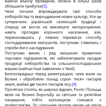
маючи власну броварню, можна в кілька разів
збільшити прибутки
[3]
.
Чехи почали впроваджувати свої способи
хліборобства та вирощування нових культур. Усе це
суперечило українській селянській традиції і
спершу не могло не викликати непорозуміння,
навіть протидію корінного населення, але,
переконавшись у певних перевагах способу
господарювання емігрантів, поступово з'явились і
спроби його наслідування.
Поступово виник і ряд змішаних приватних
торгових підприємств, які забезпечували продаж
продукції хліборобства та сільськогосподарських
машин (найчастіше завезених з Чехії).
Безпосередньо перед рееміграцією, чехи мали на
Волині і обробляли понад сорок тисяч гектарів
землі, майже дві тисячі гектарів лісу.
[4]
Протягом століть, як широко відомо, Росія і Польща
вели на Волині боротьбу за світське та релігійне
панування, тобто католицизм стикався з
православ'ям. За царським указом чехам не лише