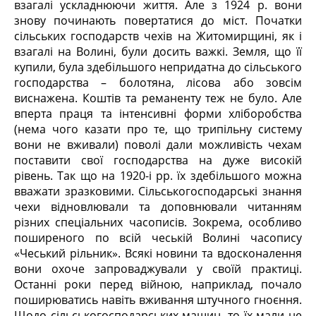
взагалі ускладнюючи життя. Але з 1924 р. вони
знову починають повертатися до міст. Початки
сільських господарств чехів на Житомирщині, як і
взагалі на Волині, були досить важкі. Земля, що її
купили, була здебільшого непридатна до сільського
господарства – болотяна, лісова або зовсім
виснажена. Коштів та реманенту теж не було. Але
вперта праця та інтенсивні форми хліборобства
(нема чого казати про те, що трипільну систему
вони не вживали) поволі дали можливість чехам
поставити свої господарства на дуже високій
рівень. Так що на 1920-і рр. їх здебільшого можна
вважати зразковими. Сільськогосподарські знання
чехи відновлювали та доповнювали читанням
різних спеціальних часописів. Зокрема, особливо
поширеного по всій чеській Волині часопису
«Чеський рільник». Всякі новини та вдосконалення
вони охоче запроваджували у своїй практиці.
Останні роки перед війною, наприклад, почало
поширюватись навіть вживання штучного гноєння.
Щодо сільськогосподарських машин, то їх мали не