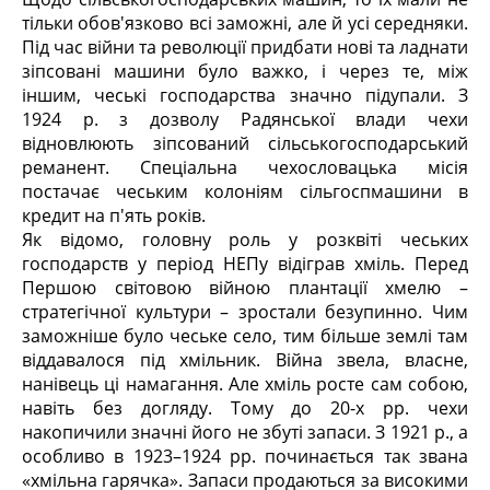
тільки обов'язково всі заможні, але й усі середняки.
Під час війни та революції придбати нові та ладнати
зіпсовані машини було важко, і через те, між
іншим, чеські господарства значно підупали. З
1924 р. з дозволу Радянської влади чехи
відновлюють зіпсований сільськогосподарський
реманент. Спеціальна чехословацька місія
постачає чеським колоніям сільгоспмашини в
кредит на п'ять років.
Як відомо, головну роль у розквіті чеських
господарств у період НЕПу відіграв хміль. Перед
Першою світовою війною плантації хмелю –
стратегічної культури – зростали безупинно. Чим
заможніше було чеське село, тим більше землі там
віддавалося під хмільник. Війна звела, власне,
нанівець ці намагання. Але хміль росте сам собою,
навіть без догляду. Тому до 20-х рр. чехи
накопичили значні його не збуті запаси. З 1921 р., а
особливо в 1923–1924 рр. починається так звана
«хмільна гарячка». Запаси продаються за високими