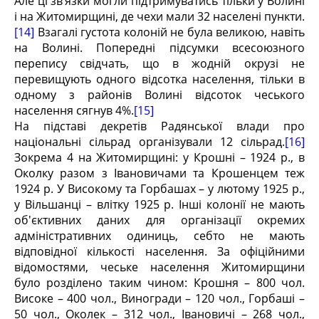
Але ці зв’язки могли підтримуватись тільки у Волині
і на Житомирщині, де чехи мали 32 населені пункти.
[14]
Взагалі густота колоній не була великою, навіть
на Волині. Попередні підсумки всесоюзного
перепису свідчать, що в жодній окрузі не
перевищують одного відсотка населення, тільки в
одному з районів Волині відсоток чеського
населення сягнув 4%.
[15]
На підставі декретів Радянської влади про
національні сільрад організували 12 сільрад.
[16]
Зокрема 4 на Житомирщині: у Крошні – 1924 р., в
Околку разом з Івановичами та Крошенцем теж
1924 р. У Високому та Горбашах – у лютому 1925 р.,
у Вільшанці – влітку 1925 р. Інші колонії не мають
об'єктивних даних для організації окремих
адміністративних одиниць, себто не мають
відповідної кількості населення. За офіційними
відомостями, чеське населення Житомирщини
було розділено таким чином: Крошня – 800 чол.
Високе – 400 чол., Виногради – 120 чол., Горбаші –
50 чол., Околек – 312 чол., Івановичі – 268 чол.,