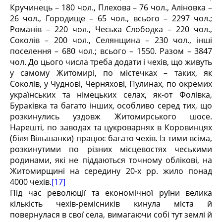
Кручинець – 180 чол., Плехова – 76 чол., Аліновка –
26 чол., Городище – 65 чол., всього – 2297 чол.;
Романів – 220 чол., Чеська Слободка – 220 чол.,
Соколів – 200 чол., Селянщина – 230 чол., інші
поселення – 680 чол.; всього – 1550. Разом – 3847
чол. До цього числа треба додати і чехів, що живуть
у самому Житомирі, по містечках – таких, як
Соколів, у Чуднові, Черняхові, Пулинах, по окремих
українських та німецьких селах, як-от Фолівка,
Бураківка та багато інших, особливо серед тих, що
розкинулись уздовж Житомирського шосе.
Нарешті, по заводах та цукроварнях в Коровинцях
(біля Вільшанки) працює багато чехів. Із тими всіма,
розкинутими по різних місцевостях чеськими
родинами, які не піддаються точному облікові, на
Житомирщині на середину 20-х рр. жило понад
4000 чехів.
[17]
Під час революції та економічної руїни велика
кількість чехів-ремісників кинула міста й
повернулася в свої села, вимагаючи собі тут землі й