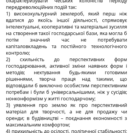
охарактеризувати чеських колоністів періоду
передреволюційних подій так:
1) висококультурний землероб, який перш ніж
вдатися до якоїсь іншої діяльності, спрямовує
інтелектуальні, кооперативні та матеріальні зусилля
на створення такої господарської бази, яка могла б
потім значний час не потребувати
капіталовкладень та постійного технологічного
контролю;
2) схильність до перспективних форм
господарювання, активної зміни наявних форм і
методів; нехтування будь-якими готовими
рішеннями, творча праця над такими, що
відповідали б виключно особистим перспективним
потребам і були б універсальнішими, ніж у сусідів;
нонконформізм у житті господарчому;
3) уявлення про землю як про перспективний
матеріал для творчості, а не для продажу чи
оренди; в будівництві – поєднання економності з
максимальним комфортом;
4) прихильність до осілості, політичної стабільності;