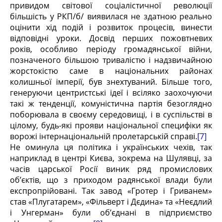
привидом світової соціалістичної революції
більшість у РКП/б/ виявилася не здатною реально
оцінити хід подій і розвиток процесів, винести
відповідні уроки. Досвід перших пожовтневих
років, особливо періоду громадянської війни,
позначеного більшою тривалістю і надзвичайною
жорстокістю саме в національних районах
колишньої імперії, був знехтуваний. Більше того,
генеруючи центристські ідеї і всіляко заохочуючи
такі ж тенденції, комуністична партія безоглядно
поборювала в своєму середовищі, і в суспільстві в
цілому, будь-які прояви національної специфіки як
ворожі інтернаціональній пролетарській справі.
[7]
Не оминула ця політика і українських чехів, так
наприклад в центрі Києва, зокрема на Шулявці, за
часів царської Росії виник ряд промислових
об’єктів, що з приходом радянської влади були
експропрійовані. Так завод «Гротер і Гриванем»
став «Плугатарем», «Фільверт і Дєдина» та «Неєдлий
і Унгерман» були об’єднані в підприємство