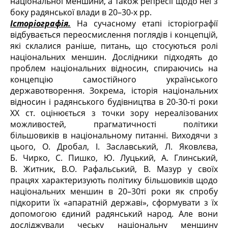
національної меншини, а також репресії щодо неї з
боку радянської влади в 20–30-х рр.
Історіографія.
На сучасному етапі історіографії
відбувається переосмислення поглядів і концепцій,
які склалися раніше, питань, що стосуються ролі
національних меншин. Дослідники підходять до
проблем національних відносин, спираючись на
концепцію самостійного українського
державотворення. Зокрема, історія національних
відносин і радянського будівництва в 20-30-ті роки
ХХ ст. оцінюється з точки зору нереалізованих
можливостей, прагматичності політики
більшовиків в національному питанні. Виходячи з
цього, О. Дробал, І. Заславський, Л. Яковлєва,
Б. Чирко, С. Пишко, Ю. Луцький, А. Глинський,
В. Житник, В.О. Рафальський, В. Мазур у своїх
працях характеризують політику більшовиків щодо
національних меншин в 20–30ті роки як спробу
підкорити їх «апаратній державі», сформувати з їх
допомогою єдиний радянський народ. Але вони
досліджували чеську національну меншину