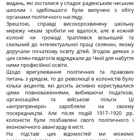
видань, які зосталися у спадок радянським чеським
школам і здебільшого були вилучені з обігу
органами політичного нагляду.
Зрештою, справді високорозвинену шкільну
мережу чехам зробити не вдалося, але в кожній
колонії чи громаді траплявся вільніший та
схильний до інтелектуальної праці селянин, якому
доручали початкову освіту дітей. Згодом деяких з
цих селян-педагогів відряджали до Чехії для набуття
ними професійної освіти.
Щодо врегулювання політичних та правових
питань з урядом, то до революції в колоністів було
кілька акцентів, які досить активно користувалися
цими повноваженнями, вибиваючи податкові,
організаційні та військові пільги. Ці
«антрепренери» заробляли на своєму
посередництві. Але після подій 1917–1920 рр.
колоністи були позбавлені свого політичного і
економічного авангарду в місті.
На підставі цих відомостей ми можемо