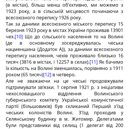
(в містах), більш менш об’єктивно, ми можемо з
1923 року, а в сільській місцевості починаючи з
всесоюзного перепису 1926 року.
Так за даними всесоюзного міського перепису 15
березня 1923 року в містах України проживав 13901
чех.
[10]
Що до сільського населення то на Волині
(де в основному зосереджувалась чеська
нацменшина (Додаток А)), за даними всесоюзного
перепису населення, чехів проживало близько 16
тисяч (3816 в містах, і 12257 в селах).
[11]
Як бачимо
їх кількість на Волині зменшилась, порівняно з 1911
роком (65 тисяч)
[12]
в четверо.
Але не зважаючи на це чеські продовжували
підтримувати зв’язки. 1 серпня 1921 р. з ініціативи
чехословацького відділення Волинського
губернського комітету Української комуністичної
партії (більшовиків) був скликаний Перший з'їзд
чеських колоністів Волині. З'їзд проходив у
Селянському будинку в м. Житомир. Делегатами
були представники від селищ (1 делегат від 200