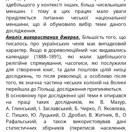
здебільшого у контексті інших, більш чисельніших
меншин. І тому в цих працях мало уваги
приділяється питанню чеської національної
меншини, що й обумовило вибір теми даного
дослідження.
Аналіз використаних джерел.
Більшість того, що
писалось про українських чехів має випадковий
характер. Якщо в дореволюційний час видавались
календарі (1888–1891), які мали здебільшого
релігійне спрямування, часописи, які послужили
для створення книг, та дали поштовх цілій низці
досліджень, то після революції, а особливо після
того, як значна частина чеських колоній на Волині
перейшла до Польщі, дослідження припиняються.
В основному при дослідженні цієї теми я опирався
на праці таких дослідників, як В. Мазур,
А. Глинський, І. Заславський, Б. Чирко, Л. Яковлєва,
С. Пишко, Ю. Луцький, О. Дробал, В. Житник, В., О
Рафальський, а також використовував дані
статистичних збірників (переписів населення,