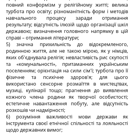
повний конформізм у релігійному житті; велика
турбота про освіту; різноманітність форм і методів
навчального процесу заради отримання
результату; відсутність ілюзій щодо організації шкіл
державою; визначення головного напрямку в цій
справі – отримання літератури;
5) значна прихильність до відокремленого,
родинною життя, але не такою мірою, як у німців,
яких об'єднувала релігія; невластивість рис скупості
та «комунальності», притаманних українським
поселенням; орієнтація на сили сім'ї; турбота про її
фізичне та психічне здоров'я; для цього
використано сенсорне розмаїття в мистецтвах,
музиці, кулінарії тощо; прагнення до виявлення
кожного члена родини як творчої особистості;
естетичне навантаження побуту, але відсутність
розкошів чи надмірності;
6) розуміння важливості мови держави як
інструмента своєї етнічної спільності та лояльності
щодо державних вимог;