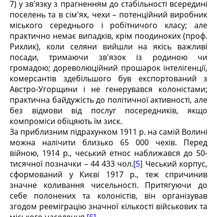
7) у зв'язку з прагненням до стабільності всередині
поселень та в сім'ях, чехи – потенційний виробник
міського середнього і робітничого класу; але
практично немає випадків, крім поодиноких (проф.
Рихлик), коли селяни вийшли на якісь важливі
посади, тримаючи зв'язок із родиною чи
громадою; дореволюційний прошарок інтелігенції,
комерсантів здебільшого був експортований з
Австро-Угорщини і не генерувався колоністами;
практична байдужість до політичної активності, але
без відмови від послуг посередників, якщо
компроміси обіцяють їм зиск.
За приблизним підрахунком 1911 р. на самій Волині
можна налічити близько 65 000 чехів. Перед
війною, 1914 р., чеський етнос наближався до 50-
тисячної позначки – 44 433 чол.
[5]
Чеський корпус,
сформований у Києві 1917 р., теж спричинив
значне коливання чисельності. Притягуючи до
себе полонених та колоністів, він організував
згодом рееміграцію значної кількості військових та
міського населення
[6]
.