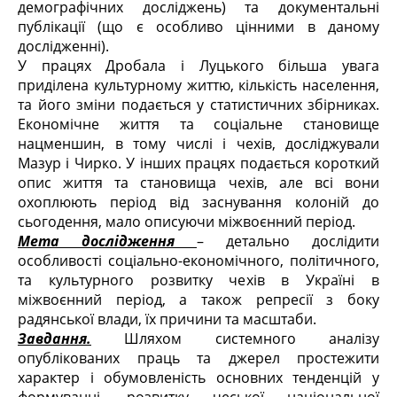
демографічних досліджень) та документальні
публікації (що є особливо цінними в даному
дослідженні).
У працях Дробала і Луцького більша увага
приділена культурному життю, кількість населення,
та його зміни подається у статистичних збірниках.
Економічне життя та соціальне становище
нацменшин, в тому числі і чехів, досліджували
Мазур і Чирко. У інших працях подається короткий
опис життя та становища чехів, але всі вони
охоплюють період від заснування колоній до
сьогодення, мало описуючи міжвоєнний період.
Мета дослідження
– детально дослідити
особливості соціально-економічного, політичного,
та культурного розвитку чехів в Україні в
міжвоєнний період, а також репресії з боку
радянської влади, їх причини та масштаби.
Завдання.
Шляхом системного аналізу
опублікованих праць та джерел простежити
характер і обумовленість основних тенденцій у