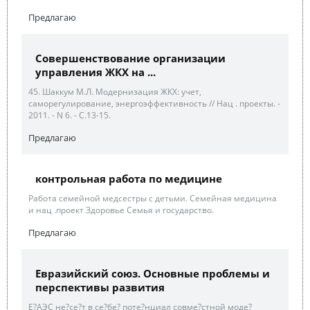
Предлагаю
Совершенствование организации
управления ЖКХ на ...
45. Шаккум М.Л. Модернизация ЖКХ: учет,
саморегулирование, энергоэффективность // Нац . проекты. -
2011. - N 6. - С.13-15.
Предлагаю
контрольная работа по медицине
Работа семейной медсестры с детьми. Семейная медицина
и нац .проект Здоровье Семья и государство.
Предлагаю
Евразийский союз. Основные проблемы и
перспективы развития
Е?АЭС не?се?т в се?бе? поте?нциал совме?стной моде?