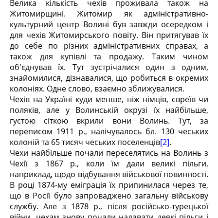
Велика кількість чехів проживала також на
Житомирщині. Житомир як адміністративно-
культурний центр Волині був завжди осередком і
для чехів Житомирського повіту. Він притягував їх
до себе по різних адміністративних справах, а
також для купівлі та продажу. Таким чином
об'єднував їх. Тут зустрічалися один з одним,
знайомилися, дізнавалися, що робиться в окремих
колоніях. Одне слово, взаємно зближувалися.
Чехів на Україні куди менше, ніж німців, євреїв чи
поляків, але у Волинській окрузі їх найбільше,
густою сіткою вкрили вони Волинь. Тут, за
переписом 1911 р., налічувалось бл. 130 чеських
колоній та 65 тисяч чеських поселенців
[2]
.
Чехи найбільше почали переселятись на Волинь з
Чехії з 1867 р., коли їм дали великі пільги,
наприклад, щодо відбування військової повинності.
В році 1874-му еміграція їх припинилася через те,
що в Росії було запроваджено загальну військову
службу. Але з 1878 р., після російсько-турецької
війни, чехам знову почали надавати деякі пільги і