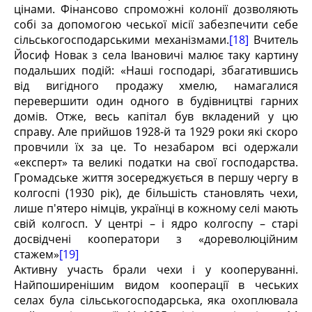
цінами. Фінансово спроможні колонії дозволяють
собі за допомогою чеської місії забезпечити себе
сільськогосподарськими механізмами.
[18]
Вчитель
Йосиф Новак з села Івановичі малює таку картину
подальших подій: «Наші господарі, збагатившись
від вигідного продажу хмелю, намагалися
перевершити один одного в будівництві гарних
домів. Отже, весь капітал був вкладений у цю
справу. Але прийшов 1928-й та 1929 роки які скоро
провчили їх за це. То незабаром всі одержали
«експерт» та великі податки на свої господарства.
Громадське життя зосереджується в першу чергу в
колгоспі (1930 рік), де більшість становлять чехи,
лише п'ятеро німців, українці в кожному селі мають
свій колгосп. У центрі – і ядро колгоспу – старі
досвідчені кооператори з «дореволюційним
стажем»
[19]
Активну участь брали чехи і у кооперуванні.
Найпоширенішим видом кооперації в чеських
селах була сільськогосподарська, яка охоплювала