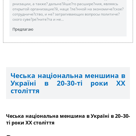
рнизации, а также? дальне?йше?го расшире?ния, являясь
открытой организацие?й, наце ?ле?нной на экономиче?ское?
сотрудниче?ство, и не? затрагивающих вопросы политиче?
ского суве?ре?ните?та и не...
Предлагаю
Чеська національна меншина в
Україні в 20-30-ті роки ХХ
століття
Чеська національна меншина в Україні в 20–30-
ті роки ХХ століття