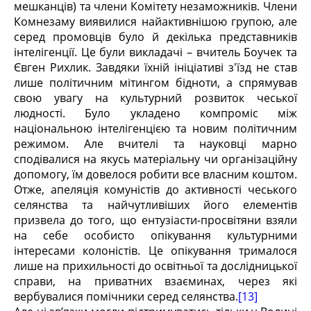
мешканців) та члени Комітету незаможників. Члени
Комнезаму виявилися найактивнішою групою, але
серед промовців було й декілька представників
інтелігенції. Це були викладачі – вчитель Боучек та
Євген Рихлик. Завдяки їхній ініціативі з'їзд не став
лише політичним мітингом бідноти, а спрямував
свою увагу на культурний розвиток чеської
людності. Було укладено компроміс між
національною інтелігенцією та новим політичним
режимом. Але вчителі та науковці марно
сподівалися на якусь матеріальну чи організаційну
допомогу, їм довелося робити все власним коштом.
Отже, апеляція комуністів до активності чеського
селянства та найчутливіших його елементів
призвела до того, що ентузіасти-просвітяни взяли
на себе особисто опікування культурними
інтересами колоністів. Це опікування трималося
лише на прихильності до освітньої та дослідницької
справи, на приватних взаєминах, через які
вербувалися помічники серед селянства.
[13]