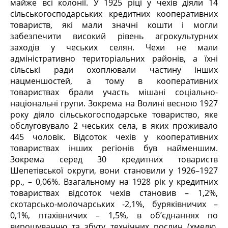
майже всі колонії. У 1925 ріці у чехів діяли 14
сільськогосподарських кредитних кооперативних
товариств, які мали значні кошти і могли
забезпечити високий рівень агрокультурних
заходів у чеських селян. Чехи не мали
адміністративно територіальних районів, а їхні
сільські ради охоплювали частину інших
нацменшостей, а тому в кооперативних
товариствах брали участь мішані соціально-
національні групи. Зокрема на Волині весною 1927
року діяло сільськогосподарське товариство, яке
обслуговувало 2 чеських села, в яких проживало
445 чоловік. Відсоток чехів у кооперативних
товариствах інших регіонів був найменшим.
Зокрема серед 30 кредитних товариств
Шепетівської округи, вони становили у 1926–1927
рр., – 0,06%. Взагальному на 1928 рік у кредитних
товариствах відсоток чехів становив – 1,2%,
скотарсько-молочарських -2,1%, буряківничих –
0,1%, птахівничих – 1,5%, в об’єднаннях по
вирощуванню та збуту технічних рослин (хмелю,