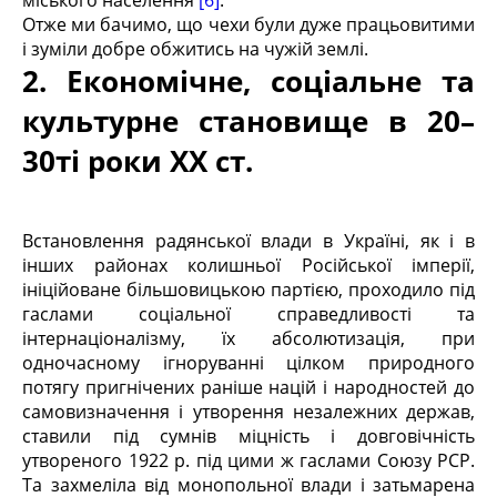
Отже ми бачимо, що чехи були дуже працьовитими
і зуміли добре обжитись на чужій землі.
2. Економічне, соціальне та
культурне становище в 20–
30ті роки ХХ ст.
Встановлення радянської влади в Україні, як і в
інших районах колишньої Російської імперії,
ініційоване більшовицькою партією, проходило під
гаслами соціальної справедливості та
інтернаціоналізму, їх абсолютизація, при
одночасному ігноруванні цілком природного
потягу пригнічених раніше націй і народностей до
самовизначення і утворення незалежних держав,
ставили під сумнів міцність і довговічність
утвореного 1922 р. під цими ж гаслами Союзу РСР.
Та захмеліла від монопольної влади і затьмарена