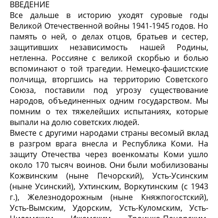
ВВЕДЕНИЕ
Все дальше в историю уходят суровые годы
Великой Отечественной войны 1941-1945 годов. Но
память о ней, о делах отцов, братьев и сестер,
защитивших независимость нашей Родины,
нетленна. Россияне с великой скорбью и болью
вспоминают о той трагедии. Немецко-фашистские
полчища, вторгшись на территорию Советского
Союза, поставили под угрозу существование
народов, объединенных одним государством. Мы
помним о тех тяжелейших испытаниях, которые
выпали на долю советских людей.
Вместе с другими народами страны весомый вклад
в разгром врага внесла и Республика Коми. На
защиту Отечества через военкоматы Коми ушло
около 170 тысяч воинов. Они были мобилизованы
Кожвинским (ныне Печорский), Усть-Усинским
(ныне Усинский), Ухтинским, Воркутинским (с 1943
г.), Железнодорожным (ныне Княжпогостский),
Усть-Вымским, Удорским, Усть-Куломским, Усть-