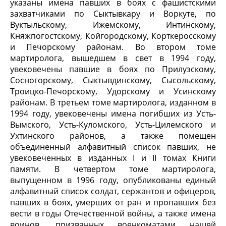
указаны имена павших в боях с фашистскими
захватчиками по Сыктывкару и Воркуте, по
Вуктыльскому, Ижемскому, Интинскому,
Княжпогостскому, Койгородскому, Корткеросскому
и Печорскому районам. Во втором томе
мартиролога, вышедшем в свет в 1994 году,
увековечены павшие в боях по Прилузскому,
Сосногорскому, Сыктывдинскому, Сысольскому,
Троицко-Печорскому, Удорскому и Усинскому
районам. В третьем томе мартиролога, изданном в
1994 году, увековечены имена погибших из Усть-
Вымского, Усть-Куломского, Усть-Цилемского и
Ухтинского районов, а также помещен
объединенный алфавитный список павших, не
увековеченных в изданных I и II томах Книги
памяти. В четвертом томе мартиролога,
выпущенном в 1996 году, опубликованы единый
алфавитный список солдат, сержантов и офицеров,
павших в боях, умерших от ран и пропавших без
вести в годы Отечественной войны, а также имена
воинов, призванных военкоматами нашей