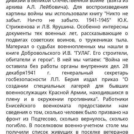
дивизии в Великой Отечественной войне" (взята из
архива А.Л. Лейбовича). Для воспроизведения
картины войны мы использовали книгу "Никто не
забыт. Ничто не забыто. 1941-1945" Ю.К.
Стриженова и Л.В. Ярушина. Особенно интересны
документы тех военных лет, рассказывающие о
подвигах советских воинов, о тружениках тыла.
Материал о судьбах военнопленных мы нашли в
книге Добровольского И.В. "ГУЛАГ. Его строители,
обитатели и герои". В ней мы читаем: "Война не
оставила без работы органы внутренних дел. 28
декабря1941 г. генеральный секретарь
госбезопасности Л.П. Берия издал приказ "О
создании специальных лагерей для бывших
военнослужащих Красной Армии, находившихся в
плену и в окружении противника". Работники
Енисейского военкомата предоставили нам
сведения о том, сколько человек было призвано на
фронт из Подтесово, сколько вернулось, сколько
погибло. В поселковом военно-учетном столе мы
получили список живущих в поселке ветеранов