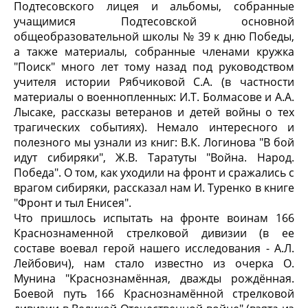
Подтесовского лицея и альбомы, собранные
учащимися Подтесовской основной
общеобразовательной школы № 39 к дню Победы,
а также материалы, собранные членами кружка
"Поиск" много лет тому назад под руководством
учителя истории Рябчиковой С.А. (в частности
материалы о военнопленных: И.Т. Болмасове и А.А.
Лысаке, рассказы ветеранов и детей войны о тех
трагических событиях). Немало интересного и
полезного мы узнали из книг: В.К. Логинова "В бой
идут сибиряки", Ж.В. Таратуты "Война. Народ.
Победа". О том, как уходили на фронт и сражались с
врагом сибиряки, рассказал нам И. Туренко в книге
"Фронт и тыл Енисея".
Что пришлось испытать на фронте воинам 166
Краснознаменной стрелковой дивизии (в ее
составе воевал герой нашего исследования - А.Л.
Лейбович), нам стало известно из очерка О.
Мунина "Краснознамённая, дважды рождённая.
Боевой путь 166 Краснознамённой стрелковой