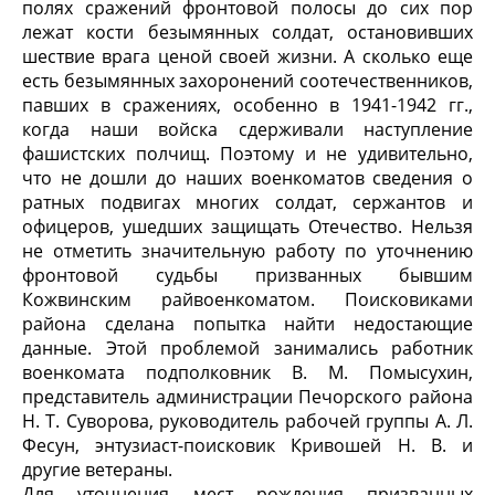
полях сражений фронтовой полосы до сих пор
лежат кости безымянных солдат, остановивших
шествие врага ценой своей жизни. А сколько еще
есть безымянных захоронений соотечественников,
павших в сражениях, особенно в 1941-1942 гг.,
когда наши войска сдерживали наступление
фашистских полчищ. Поэтому и не удивительно,
что не дошли до наших военкоматов сведения о
ратных подвигах многих солдат, сержантов и
офицеров, ушедших защищать Отечество. Нельзя
не отметить значительную работу по уточнению
фронтовой судьбы призванных бывшим
Кожвинским райвоенкоматом. Поисковиками
района сделана попытка найти недостающие
данные. Этой проблемой занимались работник
военкомата подполковник В. М. Помысухин,
представитель администрации Печорского района
Н. Т. Суворова, руководитель рабочей группы А. Л.
Фесун, энтузиаст-поисковик Кривошей Н. В. и
другие ветераны.
Для уточнения мест рождения призванных