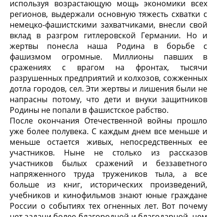
используя возрастающую мощь экономики всех
регионов, выдержали основную тяжесть схватки с
немецко-фашистскими захватчиками, внесли свой
вклад в разгром гитлеровской Германии. Но и
жертвы понесла наша Родина в борьбе с
фашизмом огромные. Миллионы павших в
сражениях с врагом на фронтах, тысячи
разрушенных предприятий и колхозов, сожженных
дотла городов, сел. Эти жертвы и лишения были не
напрасны потому, что дети и внуки защитников
Родины не попали в фашистское рабство.
После окончания Отечественной войны прошло
уже более полувека. С каждым днем все меньше и
меньше остается живых, непосредственных ее
участников. Ныне не столько из рассказов
участников былых сражений и беззаветного
напряженного труда тружеников тыла, а все
больше из книг, исторических произведений,
учебников и кинофильмов знают юные граждане
России о событиях тех огненных лет. Вот почему
нет задачи более благородной и благодарной, чем