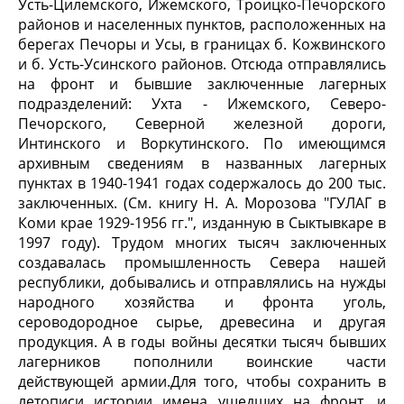
Усть-Цилемского, Ижемского, Троицко-Печорского
районов и населенных пунктов, расположенных на
берегах Печоры и Усы, в границах б. Кожвинского
и б. Усть-Усинского районов. Отсюда отправлялись
на фронт и бывшие заключенные лагерных
подразделений: Ухта - Ижемского, Северо-
Печорского, Северной железной дороги,
Интинского и Воркутинского. По имеющимся
архивным сведениям в названных лагерных
пунктах в 1940-1941 годах содержалось до 200 тыс.
заключенных. (См. книгу Н. А. Морозова "ГУЛАГ в
Коми крае 1929-1956 гг.", изданную в Сыктывкаре в
1997 году). Трудом многих тысяч заключенных
создавалась промышленность Севера нашей
республики, добывались и отправлялись на нужды
народного хозяйства и фронта уголь,
сероводородное сырье, древесина и другая
продукция. А в годы войны десятки тысяч бывших
лагерников пополнили воинские части
действующей армии.Для того, чтобы сохранить в
летописи истории имена ушедших на фронт, и