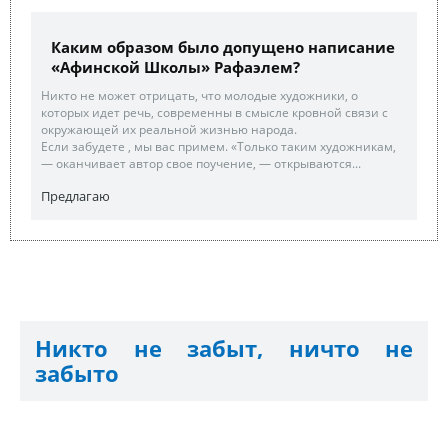
Каким образом было допущено написание
«Афинской Школы» Рафаэлем?
Никто не может отрицать, что молодые художники, о
которых идет речь, современны в смысле кровной связи с
окружающей их реальной жизнью народа.
Если забудете , мы вас примем. «Только таким художникам,
— оканчивает автор свое поучение, — открываются...
Предлагаю
Никто не забыт, ничто не
забыто