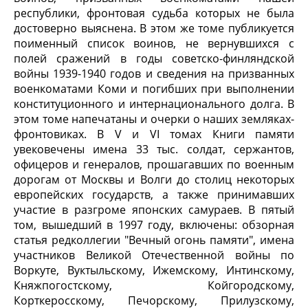
республики, фронтовая судьба которых не была
достоверно выяснена. В этом же томе публикуется
поименный список воинов, не вернувшихся с
полей сражений в годы советско-финляндской
войны 1939-1940 годов и сведения на призванных
военкоматами Коми и погибших при выполнении
конституционного и интернационального долга. В
этом томе напечатаны и очерки о наших земляках-
фронтовиках. В V и VI томах Книги памяти
увековечены имена 33 тыс. солдат, сержантов,
офицеров и генералов, прошагавших по военным
дорогам от Москвы и Волги до столиц некоторых
европейских государств, а также принимавших
участие в разгроме японских самураев. В пятый
том, вышедший в 1997 году, включены: обзорная
статья редколлегии "Вечный огонь памяти", имена
участников Великой Отечественной войны по
Воркуте, Вуктыльскому, Ижемскому, Интинскому,
Княжпогостскому, Койгородскому,
Корткеросскому, Печорскому, Прилузскому,