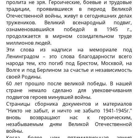
пролита не зря. Героические, боевые и трудовые
традиции, проявившиеся в период Великой
Отечественной войны, живут в сегодняшних делах
тружеников. Великий всенародный подвиг,
ознаменовавшийся победой в 1945 г.,
продолжается в мирном созидательном труде
миллионов людей.
Эти слова из надписи на мемориале под
Ленинградом – это слова благодарности всего
народа тем, кто погиб под Брестом, Москвой, на
Волге и под Берлином за счастье и независимость
своей Родины.
60 лет прошло после великой победы. В нашей
стране немало сделано для увековечивания
подвигов героев минувшей войны.
Страницы сборника документов и материалов
"Никто не забыт, и ничто не забыто 1941-1945г."
вновь возвращают нас к героическим,
незабываемым дням Великой Отечественной
войны.
Когда более чем пятимиллионная армия