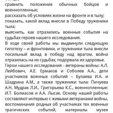
сравнить положение обычных бойцов и
военнопленных;
рассказать об условиях жизни на фронте и в тылу;
показать, какой вклад внесли в Победу труженики
тыла;
выяснить, как отразились военные события на
судьбах героев нашего исследования.
В ходе своей работы мы выдвинули следующую
гипотезу – и фронтовики, и труженики тыла внесли
посильный вклад в победу над врагом, война
отразилась на их судьбах, подорвала их здоровье.
Герои нашего исследования - ветераны войны: А.Л.
Лейбович, А.Е. Ермаков и Соболев А.А., дети
участников военных событий – Булаева И.А. и
Шадрина А.М., а также труженики тыла: Пичуева
А.Н, Мудрак Л.И., Григорьева К.С., военнопленные:
И.Т. Болмасов и А.А. Лысак. Основу нашей работы
составляют интервью с живыми ветеранами войны,
воспоминания родных об участниках тех военных
трагических событий, материалы музея