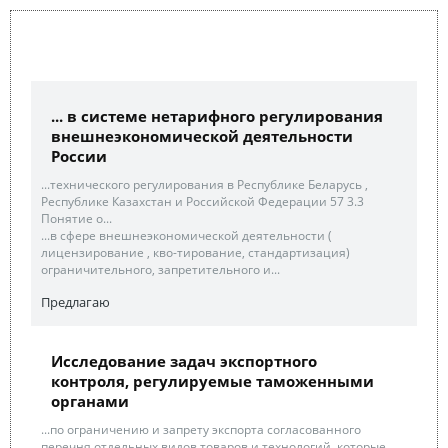
... в системе нетарифного регулирования
внешнеэкономической деятельности
России
...технического регулирования в Республике Беларусь ,
Республике Казахстан и Российской Федерации 57 3.3
Понятие о...
...в сфере внешнеэкономической деятельности (
лицензирование , кво-тирование, стандартизация)
ограничительного, запретительного и...
Предлагаю
Исследование задач экспортного
контроля, регулируемые таможенными
органами
...по ограничению и запрету экспорта согласованного
перечня отдельных видов товаров и технологий, которые