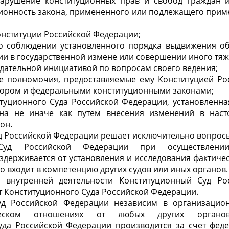
рушение конституционных прав и свобод граждан и
ционность закона, примененного или подлежащего прим
онституции Российской Федерации;
о соблюдении установленного порядка выдвижения о
и в государственной измене или совершении иного тяж
одательной инициативой по вопросам своего ведения;
е полномочия, предоставляемые ему Конституцией Ро
ором и федеральными конституционными законами;
туционного Суда Российской Федерации, установленная
на не иначе как путем внесения изменений в нас
он.
д Российской Федерации решает исключительно вопросы
Суд Российской Федерации при осуществлении
здерживается от установления и исследования фактичес
это входит в компетенцию других судов или иных органов.
 внутренней деятельности Конституционный Суд Ро
 Конституционного Суда Российской Федерации.
уд Российской Федерации независим в организацио
ническом отношениях от любых других органов
уда Российской Федерации производится за счет фед