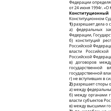
Федерации определяю
от 24 июня 1994г. «
Конституционный
Конституционном Суд
1)
разрешает дела о 
а) федеральных за
Федерации, Государс
б) конституций рес
Российской Федераци
власти Российской
Российской Федераци
в) договоров межд
государственной 
государственной вла
г) не вступивших в 
2)
разрешает споры о
а) между федеральны
б) между органами 
власти субъектов Ро
в) между высшими го