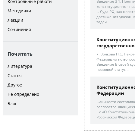
Контрольные работы
Введение 3 1. Понят
конституционно - прав
Методички
... Суда РФ, как нос
достижения указанн
Лекции
задач
Сочинения
Конституционно
государственно
Почитать
7. Волкова Н.С. Нек
Федерации по вопроса
Введение В своей ку
Литература
правовой статус ...
Статья
Другое
Конституционно
Федерации
Не определено
...личности составля
Блог
распространяющиеся 
...o «О Конституцион
Российской Федерации 