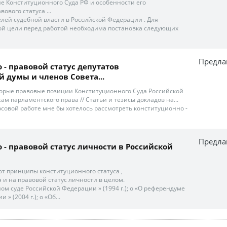
ие Конституционного Суда РФ и особенности его
ового статуса ...
ителей судебной власти в Российской Федерации . Для
ой цели перед работой необходима постановка следующих
Предла
 - правовой статус депутатов
й думы и членов Совета...
оторые правовые позиции Конституционного Суда Российской
м парламентского права // Статьи и тезисы докладов на...
рсовой работе мне бы хотелось рассмотреть конституционно -
Предла
 - правовой статус личности в Российской
ют принципы конституционного статуса ,
и на правовой статус личности в целом.
ном суде Российской Федерации » (1994 г.); o «О референдуме
» (2004 г.); o «Об...