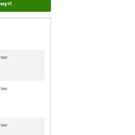
мут!
гаю
гаю
гаю