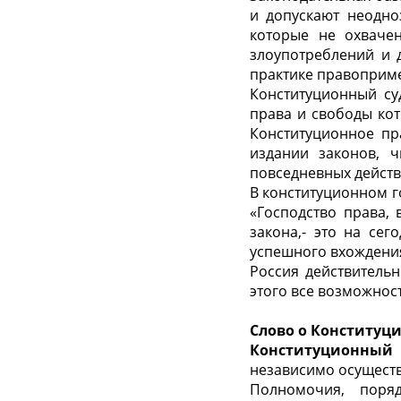
и допускают неодно
которые не охваче
злоупотреблений и 
практике правоприме
Конституционный су
права и свободы ко
Конституционное пр
издании законов, 
повседневных действ
В конституционном г
«Господство права, 
закона,- это на се
успешного вхождени
Россия действитель
этого все возможност
Слово о Конституц
Конституционный
независимо осуществ
Полномочия, поря