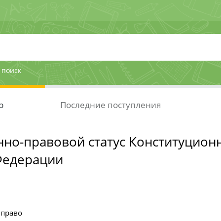
 поиск
р
Последние поступления
но-правовой статус Конституцион
Федерации
 право