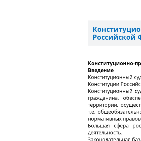
Конституци
Российской 
Конституционно-пр
Введение
Конституционный су
Конституции Российс
Конституционный суд
гражданина, обесп
территории, осущес
т.е. общеобязательн
нормативных правовы
Большая сфера рос
деятельность.
Законодательная баз