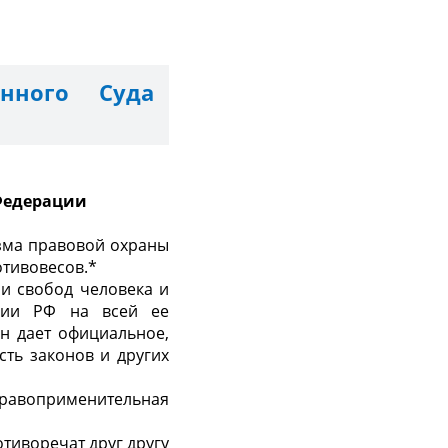
онного Суда
 Федерации
зма правовой охраны
отивовесов.*
 и свобод человека и
уции РФ на всей ее
н дает официальное,
сть законов и других
равоприменительная
тиворечат друг другу