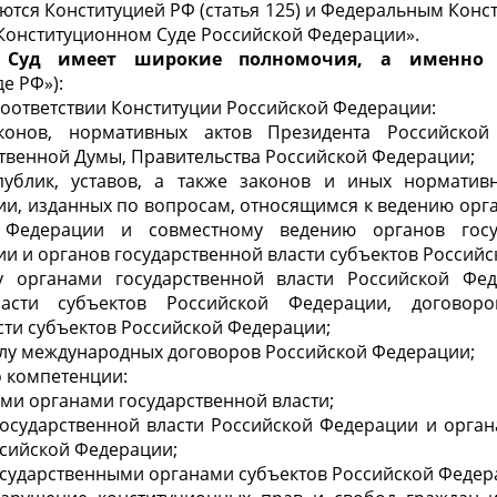
тся Конституцией РФ (статья 125) и Федеральным Кон
О Конституционном Суде Российской Федерации».
 Суд имеет широкие полномочия, а именно
(
е РФ»):
соответствии Конституции Российской Федерации:
конов, нормативных актов Президента Российской
твенной Думы, Правительства Российской Федерации;
публик, уставов, а также законов и иных норматив
и, изданных по вопросам, относящимся к ведению орг
 Федерации и совместному ведению органов госу
и и органов государственной власти субъектов Россий
у органами государственной власти Российской Фе
власти субъектов Российской Федерации, договор
сти субъектов Российской Федерации;
силу международных договоров Российской Федерации;
 компетенции:
ми органами государственной власти;
государственной власти Российской Федерации и орган
ссийской Федерации;
сударственными органами субъектов Российской Федер