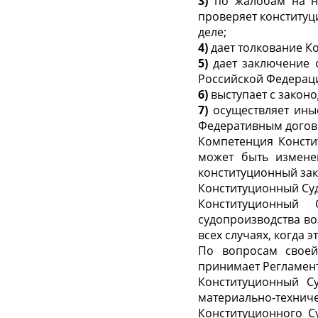
3)
по жалобам на на
проверяет конститу
деле;
4)
дает толкование К
5)
дает заключение 
Российской Федераци
6)
выступает с закон
7)
осуществляет ины
Федеративным догов
Компетенция Консти
может быть измене
конституционный зак
Конституционный Су
Конституционный 
судопроизводства во
всех случаях, когда 
По вопросам своей
принимает Регламент
Конституционный С
материально-тех
Конституционного С