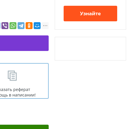
Узнайте
казать реферат
ощь в написании!