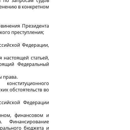
 по запросам судов
енению в конкретном
бвинения Президента
кого преступления;
ссийской Федерации,
 настоящей статьей,
тоящий Федеральный
 права.
 конституционного
ких обстоятельств во
ссийской Федерации
нном, финансовом и
. Финансирование
ерального бюджета и