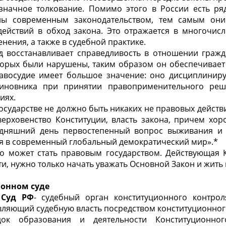
значное толкование. Помимо этого в России есть ряд
ны современным законодательством, тем самым они
действий в обход закона. Это отражается в многочис
нения, а также в судебной практике.
д восстанавливает справедливость в отношении гражд
торых были нарушены, таким образом он обеспечивает 
авосудие имеет большое значение: оно дисциплиниру
чиновника при принятии правоприменительного реш
иях.
осударстве не должно быть никаких не правовых действи
верховенство Конституции, власть закона, причем хо
годняшний день первостепенный вопрос выживания и 
я в современный глобальный демократический мир».*
но может стать правовым государством. Действующая К
и, нужно только начать уважать Основной Закон и жить 
ионном суде
 Суд РФ
- судебный орган конституционного контрол
ляющий судебную власть посредством конституционног
док образования и деятельности Конституционног