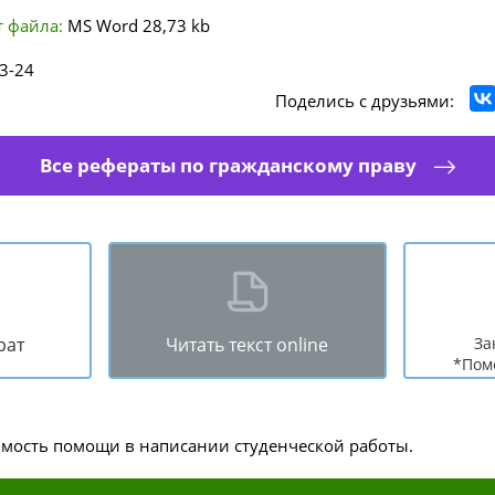
 файла:
MS Word
28,73 kb
3-24
Поделись с друзьями:
Все рефераты по гражданскому праву
рат
Читать текст online
За
*Пом
имость помощи в написании студенческой работы.