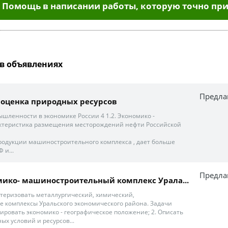
Помощь в написании работы, которую точно при
в объявлениях
Предла
 оценка природных ресурсов
шленности в экономике России 4 1.2. Экономико -
актеристика размещения месторождений нефти Российской
родукции машиностроительного комплекса , дает больше
 и...
Предла
ико- машиностроительный комплекс Урала...
ктеризовать металлургический, химический,
 комплексы Уральского экономического района. Задачи
зировать экономико - географическое положение; 2. Описать
х условий и ресурсов...