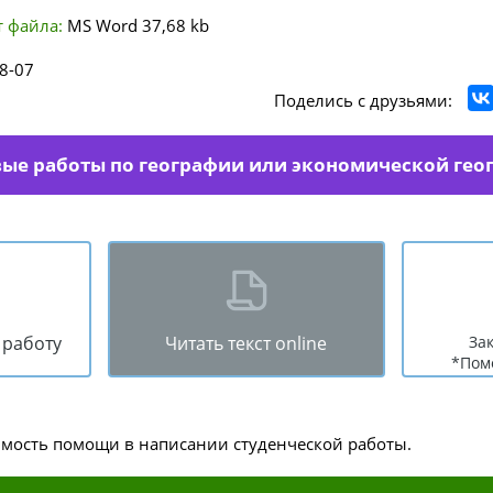
 файла:
MS Word
37,68 kb
8-07
Поделись с друзьями:
вые работы по географии или экономической гео
 работу
Читать текст online
За
*Пом
имость помощи в написании студенческой работы.