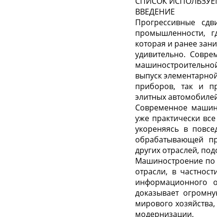
СПИСОК ИСПОЛЬЗУЕ
ВВЕДЕНИЕ
Прогрессивные сдв
промышленности, г
которая и ранее зан
удивительно. Совре
машиностроительной
выпуск элементарной
приборов, так и пр
элитных автомобилей
Современное машино
уже практически все
укореняясь в повсе
обрабатывающей пр
других отраслей, под
Машиностроение по п
отрасли, в частнос
информационного о
доказывает огромну
мирового хозяйства,
модернизации.