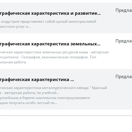
Предла
ографическая характеристика и развитие...
 индустрия представляет собой целый межотраслевой
истских услуг и...
Предла
ографическая характеристика земельных...
ическая характеристика земельных ресурсов мира - авторская
исциплине - География, экономическая география. Тип
ольная работа.
Предла
графическая характеристика ...
ическая характеристика металлургического завода " Красный
а - авторская работа, по учебной...
рупнейшим в Европе комплексом электрошлакового
щим получать особо чистый по...