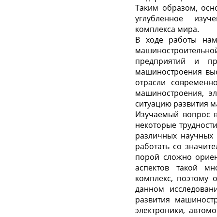
Таким образом, осн
углубленное изуче
комплекса мира.
В ходе работы нам
машиностроительно
предприятий и пр
машиностроения выс
отрасли современн
машиностроения, эл
ситуацию развития м
Изучаемый вопрос в
некоторые трудности
различных научных 
работать со значит
порой сложно ориен
аспектов такой мн
комплекс, поэтому 
данном исследован
развития машиностр
электроники, автом