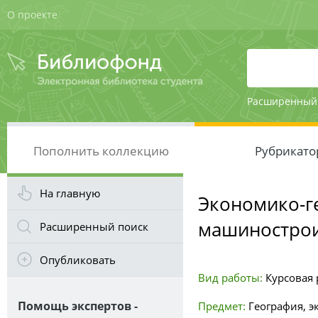
О проекте
Расширенный
Пополнить коллекцию
Рубрикато
На главную
Экономико-г
машинострои
Расширенный поиск
Опубликовать
Вид работы:
Курсовая р
Помощь экспертов -
Предмет:
География, э