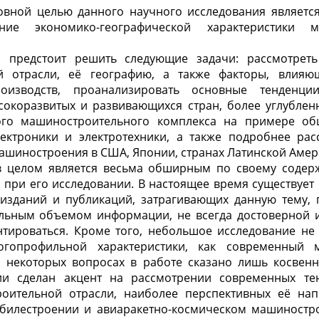
овной целью данного научного исследования являетс
ние экономико-географической характеристики м
 предстоит решить следующие задачи: рассмотрет
й отрасли, её географию, а также факторы, влия
оизводств, проанализировать основные тенденции
окоразвитых и развивающихся стран, более углублен
ого машиностроительного комплекса на примере общ
ектроники и электротехники, а также подробнее р
ашиностроения в США, Японии, странах Латинской Амер
 целом является весьма обширным по своему содер
 при его исследовании. В настоящее время существуе
изданий и публикаций, затрагивающих данную тему, 
ельным объемом информации, не всегда достоверной и
тироваться. Кроме того, небольшое исследование не 
огопрофильной характеристики, как современный 
о некоторых вопросах в работе сказано лишь косвенн
ии сделан акцент на рассмотрении современных те
оительной отрасли, наиболее перспективных её на
обилестроении и авиаракетно-космическом машиностро