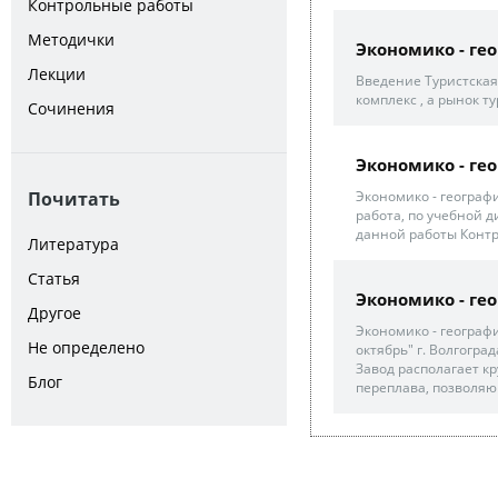
Контрольные работы
Методички
Экономико - ге
Лекции
Введение Туристская
комплекс , а рынок тур
Сочинения
Экономико - ге
Почитать
Экономико - географ
работа, по учебной д
данной работы Контр
Литература
Статья
Экономико - гео
Другое
Экономико - географ
Не определено
октябрь" г. Волгоград
Завод располагает к
Блог
переплава, позволяю