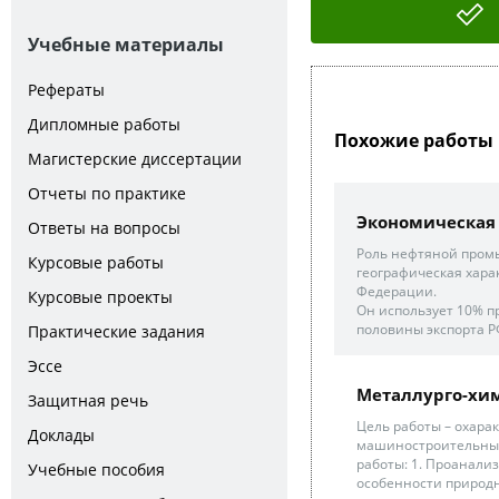
Учебные материалы
Рефераты
Дипломные работы
Похожие работы 
Магистерские диссертации
Отчеты по практике
Экономическая
Ответы на вопросы
Роль нефтяной промы
Курсовые работы
географическая хар
Федерации.
Курсовые проекты
Он использует 10% п
половины экспорта РФ
Практические задания
Эссе
Металлурго-хим
Защитная речь
Цель работы – охара
Доклады
машиностроительные
работы: 1. Проанали
Учебные пособия
особенности природны