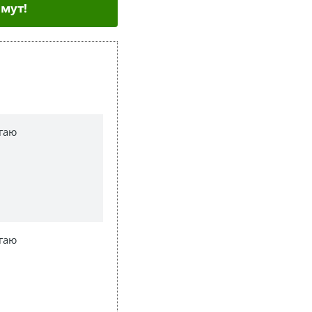
мут!
гаю
гаю