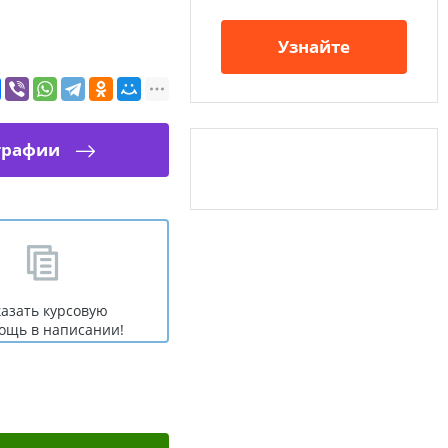
Узнайте
графии
казать курсовую
ощь в написании!