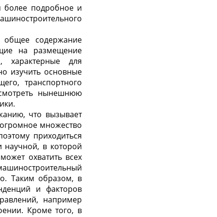
я более подробное и
ашиностроительного
ь общее содержание
ющие на размещение
, характерные для
но изучить основные
его, транспортного
ассмотреть нынешнюю
ики.
жанию, что вызывает
т огромное множество
поэтому приходиться
 научной, в которой
может охватить всех
машиностроительный
о. Таким образом, в
нденций и факторов
правлений, например
ении. Кроме того, в