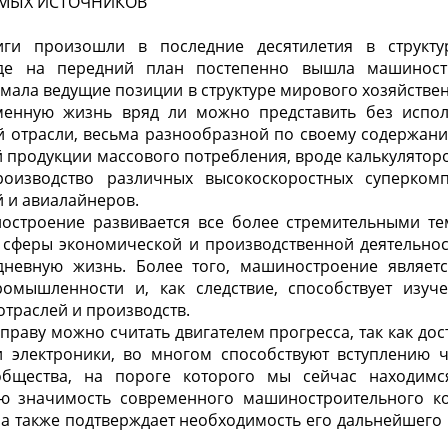
МЫХ ИСТОЧНИКОВ
иги произошли в последние десятилетия в структ
де на передний план постепенно вышла машиностр
имала ведущие позиции в структуре мирового хозяйствен
менную жизнь вряд ли можно представить без испо
 отрасли, весьма разнообразной по своему содержан
 продукции массового потребления, вроде калькуляторо
оизводство различных высокоскоростных суперкомп
 и авиалайнеров.
строение развивается все более стремительными те
 сферы экономической и производственной деятельнос
дневную жизнь. Более того, машиностроение являет
омышленности и, как следствие, способствует изуч
отраслей и производств.
раву можно считать двигателем прогресса, так как до
ти электроники, во многом способствуют вступлению ч
бщества, на пороге которого мы сейчас находимс
ю значимость современного машиностроительного ко
 а также подтверждает необходимость его дальнейшего 