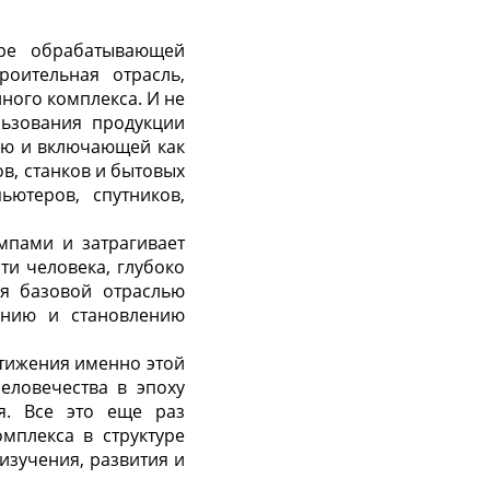
уре обрабатывающей
оительная отрасль,
ного комплекса. И не
льзования продукции
ию и включающей как
в, станков и бытовых
ьютеров, спутников,
мпами и затрагивает
ти человека, глубоко
ся базовой отраслью
ению и становлению
стижения именно этой
еловечества в эпоху
я. Все это еще раз
мплекса в структуре
изучения, развития и