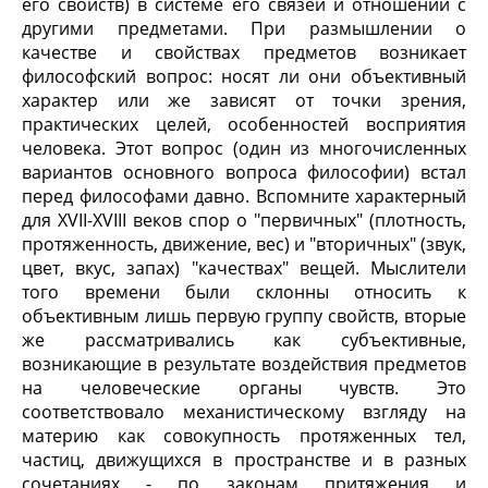
его свойств) в системе его связей и отношений с
другими предметами. При размышлении о
качестве и свойствах предметов возникает
философский вопрос: носят ли они объективный
характер или же зависят от точки зрения,
практических целей, особенностей восприятия
человека. Этот вопрос (один из многочисленных
вариантов основного вопроса философии) встал
перед философами давно. Вспомните характерный
для XVII-XVIII веков спор о "первичных" (плотность,
протяженность, движение, вес) и "вторичных" (звук,
цвет, вкус, запах) "качествах" вещей. Мыслители
того времени были склонны относить к
объективным лишь первую группу свойств, вторые
же рассматривались как субъективные,
возникающие в результате воздействия предметов
на человеческие органы чувств. Это
соответствовало механистическому взгляду на
материю как совокупность протяженных тел,
частиц, движущихся в пространстве и в разных
сочетаниях - по законам притяжения и