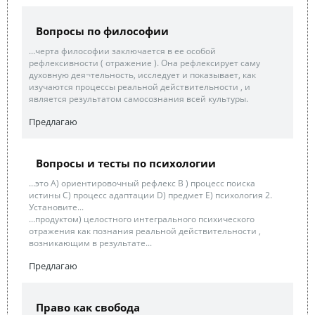
Вопросы по философии
...черта философии заключается в ее особой
рефлексивности ( отражение ). Она рефлексирует саму
духовную дея¬тельность, исследует и показывает, как
изучаются процессы реальной действительности , и
является результатом самосознания всей культуры.
Предлагаю
Вопросы и тесты по психологии
...это А) ориентировочный рефлекс В ) процесс поиска
истины С) процесс адаптации D) предмет Е) психология 2.
Установите...
...продуктом) целостного интегрального психического
отражения как познания реальной действительности ,
возникающим в результате...
Предлагаю
Право как свобода