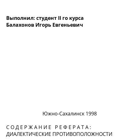
Выполнил: студент
II
го курса
Балахонов Игорь Евгеньевич
Южно-Сахалинск 1998
С О Д Е Р Ж А Н И Е Р Е Ф Е Р А Т А :
ДИАЛЕКТИЧЕСКИЕ ПРОТИВОПОЛОЖНОСТИ