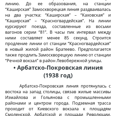
линию. До ее образования, на станции
“Каширская” Замоскворецкая линия раздваива­лась
на два участка: “Каширская” – “Каховская” и
“Каширская” – “Красногвардейская”. На линии
курсируют поезда, составленные из восьми
вагонов серии “81”. В часы пик интервал между
ними составляет менее 85 секунд. Строится
продление линии от стан­ции “Красногвардейская”
в новый жилой район Братеево. Предполагается
также про­длить Замоскворецкую линию от станции
“Речной вокзал” в район Левобережной улицы.
• Арбатско-Покровская линия
(1938 год)
Арбатско-Покровская линия протянулась с
востока на запад столицы, связав жилые массивы
Измайлова и Гольянова с промышленными
районами и центром города. Подземная трасса
про­ходит от Киевского вокзала к площадям
Смоленской, Арбатской и площади Революции,