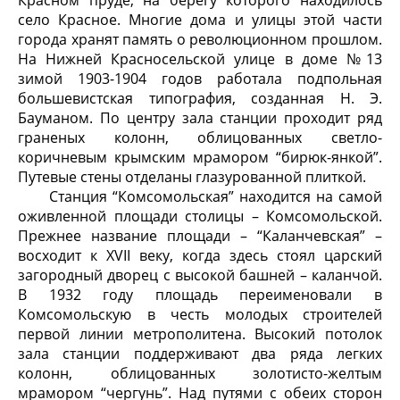
Красном пруде, на берегу которого находилось
село Красное. Многие дома и улицы этой части
города хранят память о революционном прошлом.
На Нижней Красносельской улице в доме №13
зимой 1903-1904 годов работала подпольная
большевистская типография, созданная Н. Э.
Бауманом. По центру зала станции проходит ряд
граненых колонн, облицованных светло-
коричневым крымским мрамором “бирюк-янкой”.
Путевые стены отделаны глазурованной плиткой.
Станция “Комсомольская” находится на самой
оживленной площади столицы – Комсомольской.
Прежнее название площади – “Каланчевская” –
восходит к XVII веку, когда здесь стоял царский
загородный дворец с высокой башней – каланчой.
В 1932 году площадь переименовали в
Комсомольскую в честь молодых строителей
первой линии метрополитена. Высокий потолок
зала станции поддерживают два ряда легких
колонн, облицованных золотисто-желтым
мрамором “чергунь”. Над путями с обеих сторон