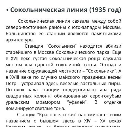
• Сокольническая линия
(1935 год)
Сокольническая линия связала между собой
северо-восточные районы с юго-западом Москвы.
Большинство ее станций являются памятниками
архитектуры.
Станция “Сокольники” находится вблизи
старейшего в Москве Сокольнического парка. Еще
в XVII веке густая Сокольническая роща служила
местом для царской соколиной охоты. Отсюда и
название окружающей местности – “Сокольники”. А
в XVIII веке по случаю майского праздника весны
Петр I устраивал здесь веселые застольные пиры.
Потолок зала станции поддерживают два ряда
квадратных колонн, облицованных серо-голубым
уральским мрамором “уфалей”. В отделке
доминируют светлые тона.
Станция “Красносельская” напоминает своим
названием о бывшем здесь в XIV – XV веках