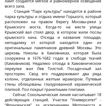
ламп создается мягкое и равномерное освещение
всего зала.
Станция “Парк культуры” находится в районе
парка культуры и отдыха имени Горького, который
расположен на правом берегу Москвы-реки у
Крымского моста. Когда-то на месте улицы
Крымский вал стоял двор, в котором жили послы
крымского хана. Отсюда и название площади,
неподалеку от которой находится один из
оригинальных памятников древней Москвы. Это
церковь Николы в Хамовниках, которая была
сооружена в 1676-1682 годах в слободе ткачей
(Хамовников). Недалеко отсюда в Хамовническом
переулке жил Лев Толстой. Посадочный зал
просторен. Свод его поддерживают два ряда
колонн, отделанных желтым мрамором. Путевые
стены облицованы глазурованной керамической
плиткой. Пол покрыт гранитными плитами.
Сейчас Сокольническая линия насчитывает 18
действующих станций. Участки “Университет” -
“Фрунзенская” за исключением Метромоста и