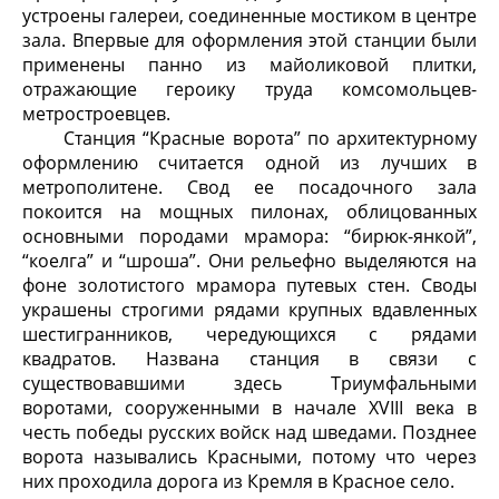
устроены галереи, соединенные мостиком в центре
зала. Впервые для оформления этой станции были
применены панно из майоликовой плитки,
отражающие героику труда комсомольцев-
метростроевцев.
Станция “Красные ворота” по архитектурному
оформлению считается одной из лучших в
метрополитене. Свод ее посадочного зала
покоится на мощных пилонах, облицованных
основными породами мрамора: “бирюк-янкой”,
“коелга” и “шроша”. Они рельефно выделяются на
фоне золотистого мрамора путевых стен. Своды
украшены строгими рядами крупных вдавленных
шестигранников, чередующихся с рядами
квадратов. Названа станция в связи с
существовавшими здесь Триумфальными
воротами, сооруженными в начале XVIII века в
честь победы русских войск над шведами. Позднее
ворота назывались Красными, потому что через
них проходила дорога из Кремля в Красное село.