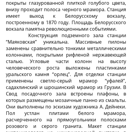
покрыты глазурованной плиткой голубого цвета,
внизу проходит полоса черного мрамора. Станция
имеет выход к Белорусскому вокзалу,
построенному в 1870 году. Площадь Белорусского
вокзала памятна революционными событиями.
Конструкция подземного зала станции
“Маяковская” уникальна. Массивные пи­лоны
заменены сравнительно тонкими металлическими
колоннами, покрытыми рифле­ной нержавеющей
сталью. Угловые части колонн на высоту
человеческого роста вы­ложены пластинками
уральского камня “орлец”. Для отделки станции
применены светло-серый мрамор “уфалей”,
садахлинский и шрошинский мрамор из Грузии. В
Свод посадочного зала встроены плафоны, в
которых размещены моза­ичные панно из смальты.
Они выполнены по эскизам художника А. Дейнеки.
Пол устлан плитами белого мрамора,
расчерченного на прямоугольники полосками
розового и серого гранита. Макет станции