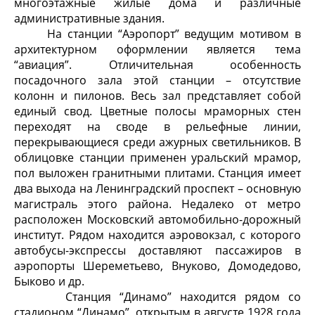
многоэтажные жилые дома и различные
административные здания.
На станции “Аэропорт” ведущим мотивом в
архитектурном оформлении является тема
“авиация”. Отличительная особенность
посадочного зала этой станции – отсутствие
колонн и пилонов. Весь зал представляет собой
единый свод. Цветные полосы мраморных стен
переходят на своде в рельефные линии,
перекрывающиеся среди ажурных светильников. В
облицовке станции применен уральский мрамор,
пол выложен гранитными плитами. Станция имеет
два выхода на Ленинградский проспект – основную
магистраль этого района. Недалеко от метро
расположен Московский автомобильно-дорожный
институт. Рядом находится аэровокзал, с которого
автобусы-экспрессы доставляют пассажиров в
аэропорты Шереметьево, Внуково, Домодедово,
Быково и др.
Станция “Динамо” находится рядом со
стадионом “Динамо”, открытым в августе 1928 года