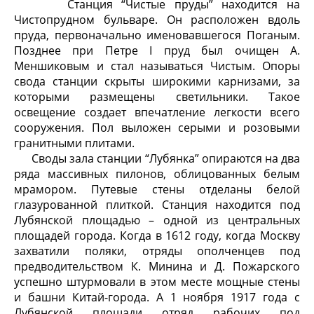
Станция “Чистые пруды” находится на
Чистопрудном бульваре. Он расположен вдоль
пруда, первоначально именовавшегося Поганым.
Позднее при Петре I пруд был очищен А.
Меншиковым и стал называться Чистым. Опоры
свода станции скрыты широкими карнизами, за
которыми размещены светильники. Такое
освещение создает впечатление легкости всего
сооружения. Пол выложен серыми и розовыми
гранитными плитами.
Своды зала станции “Лубянка” опираются на два
ряда массивных пилонов, облицованных белым
мрамором. Путевые стены отделаны белой
глазурованной плиткой. Станция находится под
Лубянской площадью – одной из центральных
площадей города. Когда в 1612 году, когда Москву
захватили поляки, отряды ополченцев под
предводительством К. Минина и Д. Пожарского
успешно штурмовали в этом месте мощные стены
и башни Китай-города. А 1 ноября 1917 года с
Лубянской площади отряд рабочих под