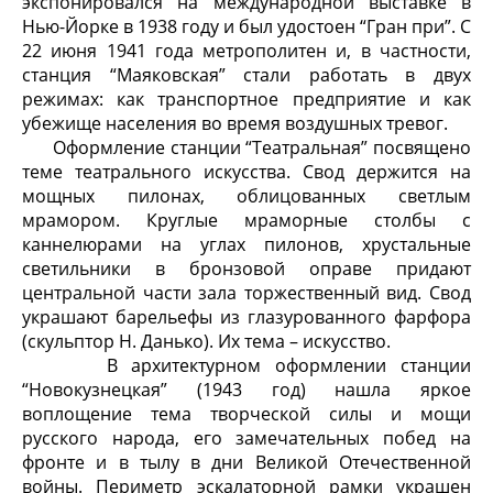
экспонировался на международной выставке в
Нью-Йорке в 1938 году и был удостоен “Гран при”. С
22 июня 1941 года метрополитен и, в ча­стности,
станция “Маяковская” стали рабо­тать в двух
режимах: как транспортное предприятие и как
убежище населения во время воздушных тревог.
Оформление станции “Театральная” посвящено
теме театрального искусства. Свод держится на
мощных пилонах, облицованных светлым
мрамором. Круглые мраморные столбы с
каннелюрами на углах пилонов, хрустальные
светильники в бронзовой оправе придают
центральной части зала торжественный вид. Свод
украшают барельефы из глазурованного фарфора
(скульптор Н. Данько). Их тема – искусство.
В архитектурном оформлении станции
“Новокузнецкая” (1943 год) нашла яркое
воплощение тема творческой силы и мощи
русского народа, его замечательных побед на
фронте и в тылу в дни Великой Отечественной
войны. Периметр эскалаторной рамки украшен