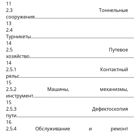
11
2.3 Тоннельные
сооружения......................................................................................
13
2.4
Турникеты..........................................................................................
14
2.5 Путевое
хозяйство..........................................................................................
14
2.5.1 Контактный
рельс.................................................................................................
15
2.5.2 Машины, механизмы,
инструмент.....................................................................................
15
2.5.3 Дефектоскопия
пути...................................................................................................
16
2.5.4 Обслуживание и ремонт