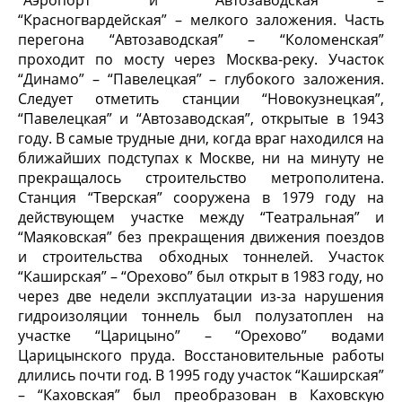
“Аэропорт” и “Автозаводская” –
“Красногвардейская” – мелкого за­ложения. Часть
перегона “Автозаводская” – “Коломенская”
проходит по мосту через Москва-реку. Участок
“Динамо” – “Павелецкая” – глубокого заложения.
Следует отме­тить станции “Новокузнецкая”,
“Павелецкая” и “Автозаводская”, открытые в 1943
году. В самые трудные дни, когда враг находился на
ближайших подступах к Москве, ни на минуту не
прекращалось строительство метрополитена.
Станция “Тверская” сооружена в 1979 году на
действующем участке между “Театральная” и
“Маяковская” без пре­кращения движения поездов
и строительства обходных тоннелей. Участок
“Каширская” – “Орехово” был открыт в 1983 году, но
через две недели эксплуатации из-за нарушения
гидроизоляции тоннель был полузатоплен на
участке “Царицыно” – “Орехово” водами
Царицынского пруда. Восстановительные работы
длились почти год. В 1995 году участок “Каширская”
– “Каховская” был преобразован в Каховскую