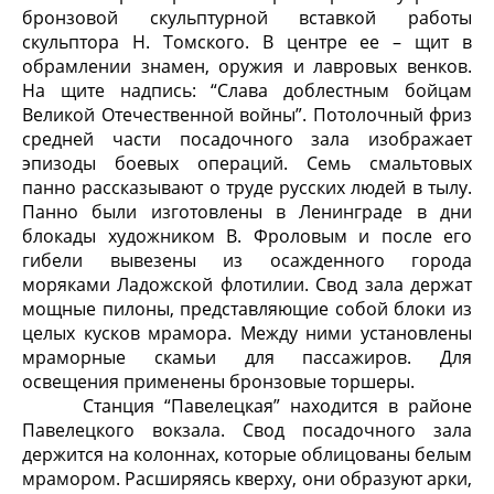
бронзовой скульптурной вставкой работы
скульптора Н. Томского. В центре ее – щит в
обрамлении знамен, оружия и лавровых венков.
На щите надпись: “Слава доблестным бойцам
Великой Отечественной войны”. Потолочный фриз
средней части посадочного зала изображает
эпизоды боевых операций. Семь смальтовых
панно рассказывают о труде русских людей в тылу.
Панно были изготовлены в Ленинграде в дни
блокады художником В. Фроловым и после его
гибели вывезены из осажденного города
моряками Ладожской флотилии. Свод зала держат
мощные пилоны, представ­ляющие собой блоки из
целых кусков мрамора. Между ними установлены
мраморные скамьи для пассажиров. Для
освещения применены бронзовые торшеры.
Станция “Павелецкая” находится в районе
Павелецкого вокзала. Свод посадочного зала
держится на колоннах, которые облицованы белым
мрамором. Расширяясь кверху, они образуют арки,