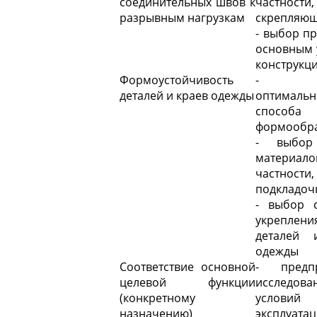
соединительных швов к
частности,
разрывным нагрузкам
скрепляющ
- выбор п
основным 
конструкц
Формоустойчивость
- в
деталей и краев одежды
оптимальн
способа
формообр
- выбор
материа
частности,
подкладоч
- выбор 
укреплени
деталей 
одежды
Соответствие основной
- предпр
целевой функции
исследова
(конкретному
условий
назначению)
эксплуата