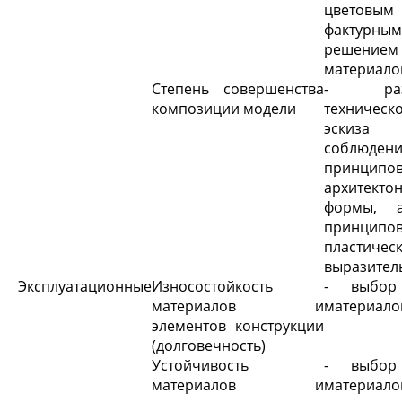
цвето
фактурным
решением
материало
Степень совершенства
- разр
композиции модели
техническ
эски
соблюден
принципо
архитекто
формы, 
принципо
пластичес
выразител
Эксплуатационные
Износостойкость
- выбор
материалов и
материало
элементов конструкции
(долговечность)
Устойчивость
- выбор
материалов и
материа