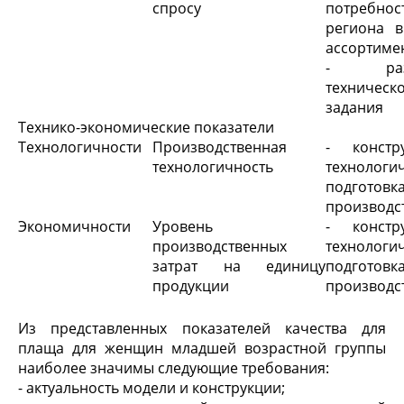
спросу
потребнос
региона 
ассортиме
- разр
техническ
задания
Технико-экономические показатели
Технологичности
Производственная
- констру
технологичность
технологи
подготовк
производс
Экономичности
Уровень
- констру
производственных
технологи
затрат на единицу
подготовк
продукции
производс
Из представленных показателей качества для
плаща для женщин младшей возрастной группы
наиболее значимы следующие требования:
- актуальность модели и конструкции;