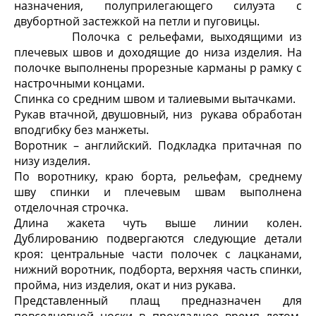
назначения, полуприлегающего силуэта с
двубортной застежкой на петли и пуговицы.
Полочка с рельефами, выходящими из
плечевых швов и доходящие до низа изделия. На
полочке выполнены прорезные карманы р рамку с
настрочными концами.
Спинка со средним швом и талиевыми вытачками.
Рукав втачной, двушовный, низ рукава обработан
вподгибку без манжеты.
Воротник – английский. Подкладка притачная по
низу изделия.
По воротнику, краю борта, рельефам, среднему
шву спинки и плечевым швам выполнена
отделочная строчка.
Длина жакета чуть выше линии колен.
Дублированию подвергаются следующие детали
кроя: центральные части полочек с лацканами,
нижний воротник, подборта, верхняя часть спинки,
пройма, низ изделия, окат и низ рукава.
Представленный плащ предназначен для