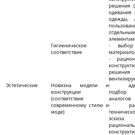
решения (
одевания 
одежды, 
пользов
отдельны
элементам
Гигиеническое
- выбор
соответствие
материало
- рацион
конструкт
решения 
вентилиру
Эстетические
Новизна модели и
- адек
конструкции
подбор 
(соответствие
аналогов
современному стилю и
- разр
моде)
техническ
эски
рационал
конструкт