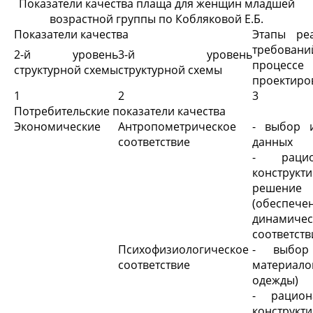
Показатели качества плаща для женщин младшей
возрастной группы по Кобляковой Е.Б.
Показатели качества
Этапы ре
требов
2-й уровень
3-й уровень
процессе
структурной схемы
структурной схемы
проектиро
1
2
3
Потребительские показатели качества
Экономические
Антропометрическое
- выбор 
соответствие
данных
- рацио
конструкт
решение
(обеспече
динамичес
соответств
Психофизиологическое
- выбор
соответствие
материало
одежды)
- рацион
конструкт