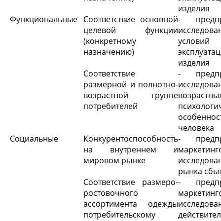
изделия
Функциональные
Соответствие основной
- предпр
целевой функции
исследова
(конкретному
условий
назначению)
эксплуата
изделия
Соответствие
- предпр
размерной и полнотно-
исследова
возрастной группе
возрастны
потребителей
психологи
особеннос
человека
Социальные
Конкурентоспособность
- предпр
на внутреннем и
маркетинг
мировом рынке
исследова
рынка сбы
Соответствие размеро-
- предпр
ростовочного
маркетинг
ассортимента одежды
исследова
потребительскому
действите