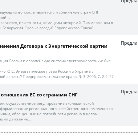
Предла
ледующий вопрос: а является ли сближение стран СНГ
ей ...
лагаются, в частности, немецким автором Х. Тиммерманом в
 и Белоруссия: "новые соседи" Европейского Союза" .
Предла
енения Договора к Энергетической хартии
ация России в европейскую систему электроэнергетики: Дис.
нко Ю.С. Энергетическое право России и Украины :
й аспект // Предпринимательское право. № 3. 2006. С. 2-9. 27.
Предла
отношения ЕС со странами СНГ
 межгосударственное регулирование экономической
формирование регионального, хозяйственного комплекса со
циями, обращенные на потребности региона в целом; –
щий движение...