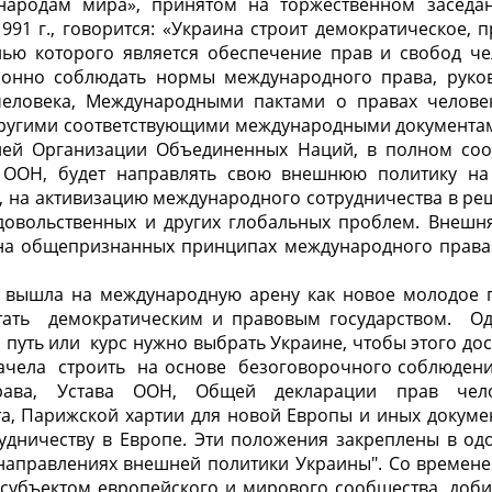
народам мира», принятом на торжественном заседа
991 г., говорится: «Украина строит демократическое, п
ью которого является обеспечение прав и свобод чел
лонно соблюдать нормы международного права, ру­ко
еловека, Международными пактами о правах челове
ругими соответствующими международными документами
телей Организации Объединенных На­ций, в полном соо
а ООН, будет направлять свою внешнюю политику на
, на активиза­цию международного сотрудничества в реш
одовольственных и других глобальных проблем. Внешн
 на общепризнанных принципах междуна­родного права»
а вышла на международную арену как новое молодое г
стать демократическим и правовым государством. О
й путь или курс нужно выбрать Украине, чтобы этого д
ачела строить на основе
безоговорочного соблюден
рава, Устава ООН, Общей декларации прав челов
та, Парижской хартии для новой Европы и иных докуме
рудничеству в Европе. Эти положения закреплены в о
направлениях внешней политики Украины". Со времене
субъектом европейского и мирового сообщества, доб