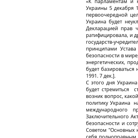
«К парламентам и 
Украины 5 декабря 1
первоочередной цел
Украина будет неук
Декларацией прав ч
ратифицировала, и д
го­сударств-учреди
принципами Ус­тав
безопасности в мире
энергетических, пр
будет базироваться
1991. 7 дек.].
С этого дня Украин
будет стремиться 
возник вопрос, како
политику Украина н
международного п
Заключительного Ак
безопасности и сот
Советом "Основных 
себя полноправным 