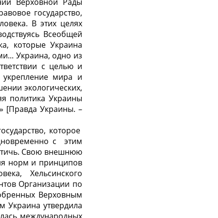
нии Верховной Рады
равовое государство,
овека. В этих целях
водствуясь Всеобщей
ка, которые Украина
... Украина, одно из
тветствии с целью и
 укрепление мира и
ении экологи­ческих,
яя политика Украины
 [Правда Украины. –
осударство, которое
дновременно с этим
остичь. Свою внешнюю
ия норм и принципов
ека, Хельсинского
нтов Организации по
добренных Верховным
м Украина утвердила
илась международных