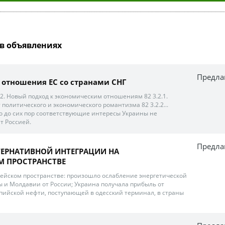
в объявлениях
Предла
отношения ЕС со странами СНГ
.2. Новый подход к экономическим отношениям 82 3.2.1.
т политического и экономического романтизма 82 3.2.2...
то до сих пор соответствующие интересы Украины не
т Россией.
Предла
ТЕРНАТИВНОЙ ИНТЕГРАЦИИ НА
М ПРОСТРАНСТВЕ
опейском пространстве: произошло ослабление энергетической
 и Молдавии от России; Украина получала прибыль от
пийской нефти, поступающей в одесский терминал, в страны