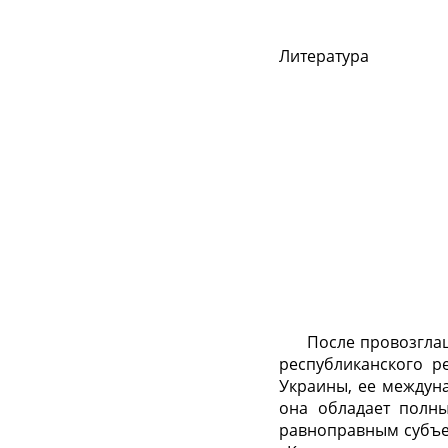
Литература
Введе
После провозглашени
республи­канского 
Украины, ее междуна
она обладает полны
равноправным субъе