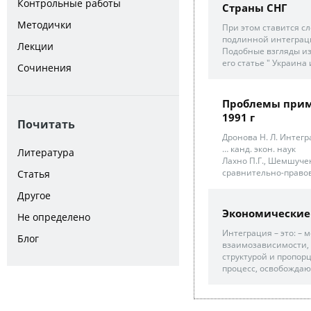
Контрольные работы
Страны СНГ
Методички
При этом ставится с
подлинной интеграци
Лекции
Подобные взгляды из
его статье " Украина
Сочинения
Проблемы прим
1991 г
Почитать
Дронова Н. Л. Интегр
… канд. экон. наук
Литература
Лахно П.Г., Шемшуче
сравнительно-правово
Статья
Другое
Экономические 
Не определено
Интеграция – это: –
Блог
взаимозависимости, 
структурой и пропор
процесс, освобождаю