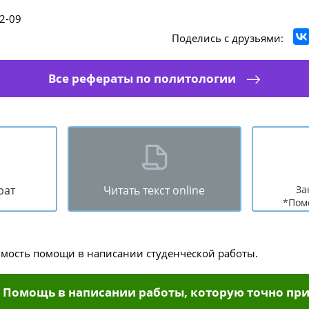
2-09
Поделись с друзьями:
Все рефераты по политологии
рат
Читать текст online
За
*Пом
имость помощи в написании студенческой работы.
Помощь в написании работы, которую точно при