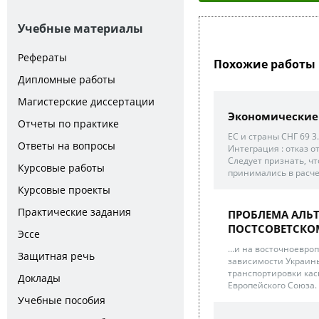
Учебные материалы
Рефераты
Похожие работы 
Дипломные работы
Магистерские диссертации
Экономические 
Отчеты по практике
ЕС и страны СНГ 69 3
Ответы на вопросы
Интеграция : отказ о
Следует признать, ч
Курсовые работы
принимались в расче
Курсовые проекты
Практические задания
ПРОБЛЕМА АЛЬ
ПОСТСОВЕТСКО
Эссе
...и на восточноевр
Защитная речь
зависимости Украины
транспортировки кас
Доклады
Европейского Союза.
Учебные пособия