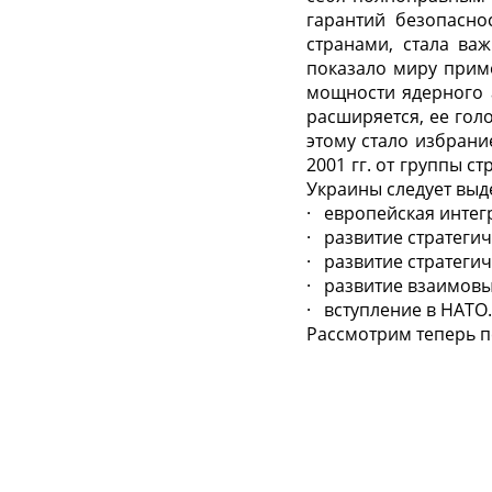
гарантий безопасно
странами, стала ва
показало миру прим
мощности ядерного
расширяется, ее го
этому стало избран
2001 гг. от группы 
Украины следует выд
· европейская интег
· развитие стратеги
· развитие стратеги
· развитие взаимовы
· вступление в НАТО.
Рассмотрим теперь п