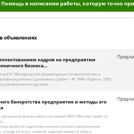
Помощь в написании работы, которую точно при
в объявлениях
Предла
мплектованием кадров на предприятии
иничного бизнеса...
ьина Е.Н. Методические рекомендации по выполнению и
алификационных ( дипломных ) работ – М.: РИБ «Турист», 2003
вы управления в индустрии...
Предла
ого банкротства предприятия и методы его
ия
по улучшению финансового состояния ООО «Вектор-строй» 23
...
тика является подготовительным этапом к выполнению
, исходя из этого, главной задачей является сбор и