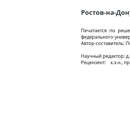
Ростов-на-Дон
Печатается по реш
федерального универс
Автор-составитель: 
Научный редактор: д.
Рецензент: к.э.н., п