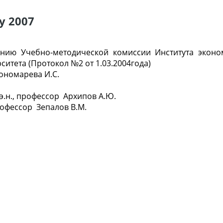
у 2007
ению Учебно-методической комиссии Института экон
итета (Протокол №2 от 1.03.2004года)
Пономарева И.С.
э.н., профессор Архипов А.Ю.
рофессор Зепалов В.М.