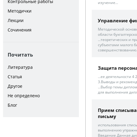
Контрольные работы
изучение...
Методички
Лекции
Управление фи
Методической основ
Сочинения
области бухгалтерског
...теоретических и 
субъектами малого б
совершенствованию
Почитать
Литература
Защита персон
Статья
...ее деятельности 
3.Выводы и рекоменд
Другое
...Выбор темы дипло
для выполнения дипл
Не определено
Блог
Прием списыван
письму
использования списы
выполнению упражнен
Введение Данная ди