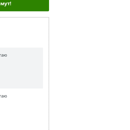
мут!
гаю
гаю