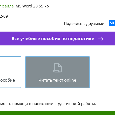
 файла:
MS Word
28,55 kb
2-09
Поделись с друзьями:
Все учебные пособия по педагогике
пособие
Читать текст online
имость помощи в написании студенческой работы.