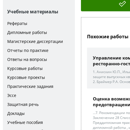
Учебные материалы
Рефераты
Дипломные работы
Похожие работы 
Магистерские диссертации
Отчеты по практике
Управление ко
Ответы на вопросы
ресторанно-гост
Курсовые работы
1. Анискин Ю.П., Ил
защите выпускных кв
Курсовые проекты
2. Браймер Р.А. Осно
Практические задания
Эссе
Оценка возможн
Защитная речь
предотвращен
...7. Рекомендации 
Доклады
Заключение 28 Список
Учебные пособия
Преддипломная прак
дипломной работы , и