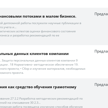
Предла
нансовыми потоками в малом бизнесе.
ой дипломной работы послужили научные публикации в
о учета и...
практических аспектов оценки финансового состояния
изнеса и разработка рекомендаций по ее
.
Предла
альных данных клиентов компании
4 2. Защита персональных данных клиентов компании 9
ации . 18 Нормативно- методическое обеспечение 19.
много проекта; • Сбор и изучение материалов, необходимых
омного проекта.
Предла
ия как средство обучения грамотному
вания 27 2.2 Разработка методических рекомендаций по
ий на списывание 30 2.3...
пломная работа посвящена изучению способов обучения