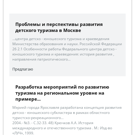
Проблемы и перспективы развития
детского туризма в Москве
...центра детско - юношеского туризма и краеведения
Министерства образования и науки. Российской Федерации
26 2.1 Особенности работы Федерального центра детско -
юношеского туризма и краеведения: история развития ,
направления патриотического...
Предлагаю
Разработка мероприятий по развитию
туризма на региональном уровне на
примере...
Мэрией города Ярославля разработана концепция развития
детско - юношеского субкластера в рамках областного
туристско-рекреационного...
2004.- №3. - С.32-33. 48) Крючков A.A. История
международного и отечественного туризма . М.: Изд-во
«ЛУЧ», 1999.