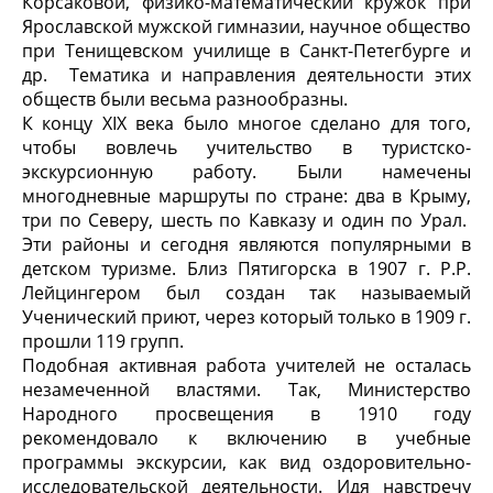
Корсаковой, физико-математический кружок при
Ярославской мужской гимназии, научное общество
при Тенищевском училище в Санкт-Петегбурге и
др. Тематика и направления деятельности этих
обществ были весьма разнообразны.
К концу XIX века было многое сделано для того,
чтобы вовлечь учительство в туристско-
экскурсионную работу. Были намечены
многодневные маршруты по стране: два в Крыму,
три по Северу, шесть по Кавказу и один по Урал.
Эти районы и сегодня являются популярными в
детском туризме. Близ Пятигорска в 1907 г. P.P.
Лейцингером был создан так называемый
Ученический приют, через который только в 1909 г.
прошли 119 групп.
Подобная активная работа учителей не осталась
незамеченной властями. Так, Министерство
Народного просвещения в 1910 году
рекомендовало к включению в учебные
программы экскурсии, как вид оздоровительно-
исследовательской деятельности. Идя навстречу