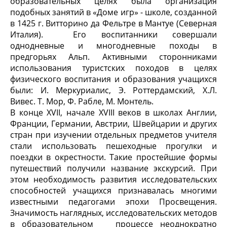
образовательных целях была организация
подобных занятий в «Доме игр» - школе, созданной
в 1425 г. Витторино да Фельтре в Мантуе (Северная
Италия). Его воспитанники совершали
однодневные и многодневные походы в
предгорьях Альп. Активными сторонниками
использования туристских походов в целях
физического воспитания и образования учащихся
были: И. Меркуриалис, Э. Роттердамский, Х.Л.
Вивес. Т. Мор, Ф. Рабле, М. Монтель.
В конце XVII, начале XVIII веков в школах Англии,
Франции, Германии, Австрии, Швейцарии и других
стран при изучении отдельных предметов учителя
стали использовать пешеходные прогулки и
поездки в окрестности. Такие простейшие формы
путешествий получили название экскурсий. При
этом необходимость развития исследовательских
способностей учащихся признавалась многими
известными педагогами эпохи Просвещения.
Значимость наглядных, исследовательских методов
в образовательном процессе неоднократно