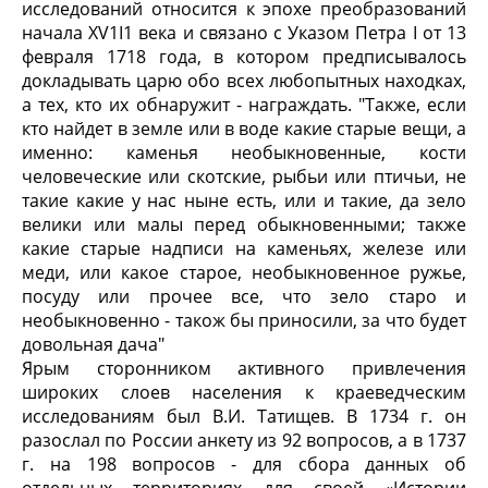
исследований относится к эпохе преобразований
начала XV1I1 века и связано с Указом Петра I от 13
февраля 1718 года, в котором предписывалось
докладывать царю обо всех любопытных находках,
а тех, кто их обнаружит - награждать. "Также, если
кто найдет в земле или в воде какие старые вещи, а
именно: каменья необыкновенные, кости
человеческие или скотские, рыбьи или птичьи, не
такие какие у нас ныне есть, или и такие, да зело
велики или малы перед обыкновенными; также
какие старые надписи на каменьях, железе или
меди, или какое старое, необыкновенное ружье,
посуду или прочее все, что зело старо и
необыкновенно - також бы приносили, за что будет
довольная дача"
Ярым сторонником активного привлечения
широких слоев населения к краеведческим
исследованиям был В.И. Татищев. В 1734 г. он
разослал по России анкету из 92 вопросов, а в 1737
г. на 198 вопросов - для сбора данных об