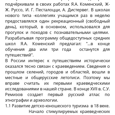
подчёркивали в своих работах Я.А. Коменский, Ж-
Ж. Руссо, И. Г. Песталоцци, А. Дистервег. В школах
нового типа -коллегиях учащимся раз в неделю
предоставлялся один рекреационный (свободный
день), который, в основном, использовался для
прогулок и походов с познавательными целями.
Разрабатывая программу общедоступных средних
школ Я.А. Коменский предлагал: "...в конце
обучения два или три года останутся для
путешествий".
В России интерес к путешествиям исторически
оказался тесно связан с краеведением. Сведения о
прошлом селений, городов и областей, вошли в
местные и общерусские летописи. Поэтому мы
вправе считать их первыми краеведческими
исследованиями в нашей стране. В конце XVII в. С.У.
Ремизов создает первый русский атлас по
этнографии и археологии.
1.1 Развитие детско-юношеского туризма в 18 веке.
Начало стимулируемых краеведческих