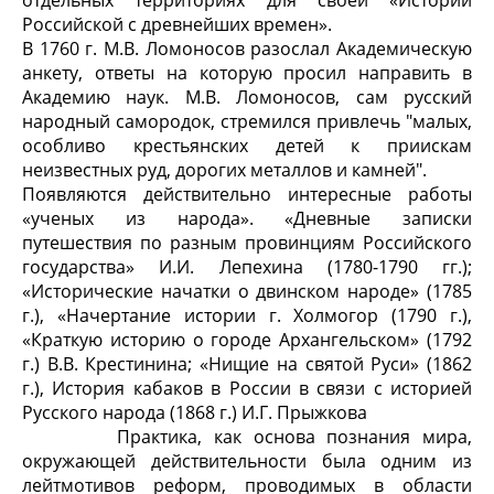
отдельных территориях для своей «Истории
Российской с древнейших времен».
В 1760 г. М.В. Ломоносов разослал Академическую
анкету, ответы на которую просил направить в
Академию наук. М.В. Ломоносов, сам русский
народный самородок, стремился привлечь "малых,
особливо крестьянских детей к приискам
неизвестных руд, дорогих металлов и камней".
Появляются действительно интересные работы
«ученых из народа». «Дневные записки
путешествия по разным провинциям Российского
государства» И.И. Лепехина (1780-1790 гг.);
«Исторические начатки о двинском народе» (1785
г.), «Начертание истории г. Холмогор (1790 г.),
«Краткую историю о городе Архангельском» (1792
г.) В.В. Крестинина; «Нищие на святой Руси» (1862
г.), История кабаков в России в связи с историей
Русского народа (1868 г.) И.Г. Прыжкова
Практика, как основа познания мира,
окружающей действительности была одним из
лейтмотивов реформ, проводимых в области