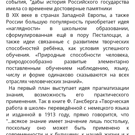
события, "дабы история Российского государства
имела со временем достоверные памятники
В XIX веке в странах Западной Европы, а также
России большую популярность приобретает идея
«наглядности» в школьном образовании,
сформулированная ещё в пору Песталоцци, а
также идеи связанные с развитием творческих
способностей ребёнка, как условия успешного
обучения. «Природные способности человека,
природосообразно развитые элементарно
поставленным обучением наблюдению, языку,
числу и форме одинаково сказываются на всех
отраслях человеческих знаний».
На первый план выступает идея прагматизации
знания, возможность его практического
применения. Так в книге Ф. Гансберга «Творческая
работа в школе» переведённой с немецкого языка
и изданной в 1913 году, прямо говорится, что
"...всякое знание имеет значение лишь постольку,
поскольку оно может быть применено к
современности и к будущему, к нашей жизни и к