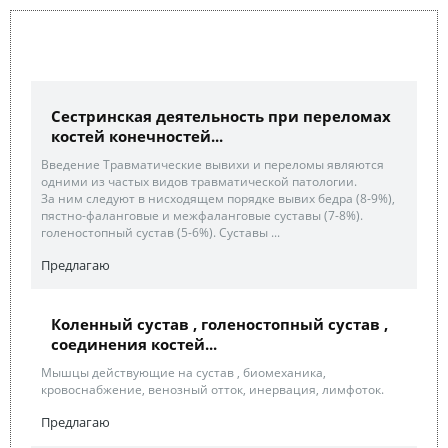
Сестринская деятельность при переломах
костей конечностей...
Введение Травматические вывихи и переломы являются
одними из частых видов травматической патологии.
За ним следуют в нисходящем порядке вывих бедра (8-9%),
пястно-фаланговые и межфаланговые суставы (7-8%).
голеностопный сустав (5-6%). Суставы ...
Предлагаю
Коленный сустав , голеностопный сустав ,
соединения костей...
Мышцы действующие на сустав , биомеханика,
кровоснабжение, венозный отток, инервация, лимфоток.
Предлагаю