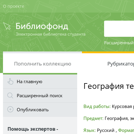
О проекте
Расширенный
Пополнить коллекцию
Рубрикато
На главную
География т
Расширенный поиск
Вид работы:
Курсовая 
Опубликовать
Предмет:
География, э
Помощь экспертов -
Язык:
Русский
,
Формат