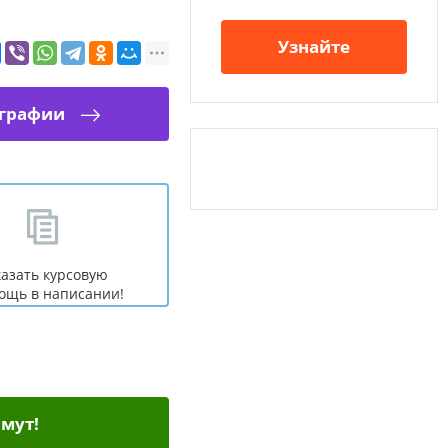
Узнайте
ографии
казать курсовую
ощь в написании!
мут!