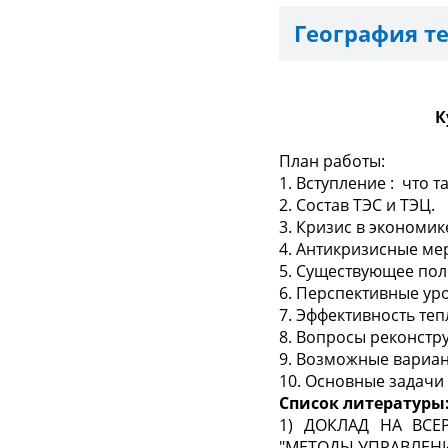
География т
К
План работы:
1. В
c
тупл
е
ни
е
: что
т
2. Состав
ТЭС
и ТЭЦ.
3. Кризис в экономик
4. Антикризисные ме
5. Существующее пол
6. Перспектив
н
ые ур
7. Эффективность те
8. Вопросы реконстр
9. Возможные вариан
1
0. Основные задачи
Список
литературы
1) ДОКЛАД НА ВС
"МЕТОДЫ УПРАВЛЕН