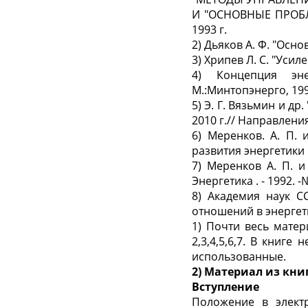
И "ОСНОВНЫЕ ПРОБ
1993 г.
2) Дьяков А.
Ф.
"Основ
3) Хри
п
ев
Л.
С. "Усил
4) Концепция эне
М
.
:Минтопэнерго
,
199
5)
Э.
Г.
Вязьмин
и др.
2010 г
.//
Направления р
6)
Меренков.
А.
П.
и
развития энергетики
7) Меренков А. П. 
Энергетика
.
- 1992. -
8) Академия наук 
отношений в энергети
1
) Почти весь мате
2,3,4,5,6,7. В книг
использованные.
2)
Материал из книги
Вступле
н
и
е
Положение в электр