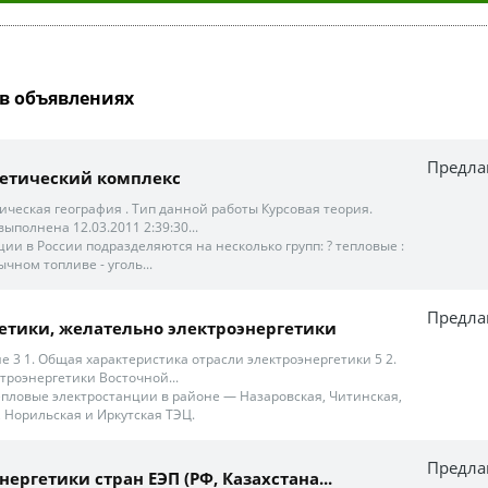
в объявлениях
Предла
гетический комплекс
омическая география . Тип данной работы Курсовая теория.
ыполнена 12.03.2011 2:39:30...
ции в России подразделяются на несколько групп: ? тепловые :
чном топливе - уголь...
Предла
ргетики, желательно электроэнергетики
 3 1. Общая характеристика отрасли электроэнергетики 5 2.
троэнергетики Восточной...
ловые электростанции в районе — Назаровская, Читинская,
 Норильская и Иркутская ТЭЦ.
Предла
ергетики стран ЕЭП (РФ, Казахстана...