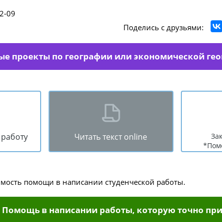
2-09
Поделись с друзьями:
ые проекты по географии или экономической ге
 работу
Читать текст online
За
*Пом
имость помощи в написании студенческой работы.
Помощь в написании работы, которую точно при