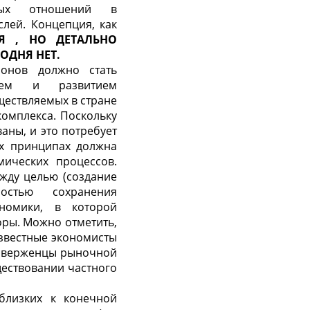
чных отношений в
аслей. Концепция
,
как
СЯ
,
НО ДЕТАЛЬНО
ГОДНЯ НЕТ.
онов дол­жно стать
нием и развитием
ществляемых в стране
комплекса. Поскольку
ны, и это потребует
ых принципах должна
ических процессов.
­ду целью (создание
остью сохранения
ономики, в которой
ры. Можно отметить,
звестные эконо­мисты
риверженцы рыночной
ествовании частного
близких к к
онечной