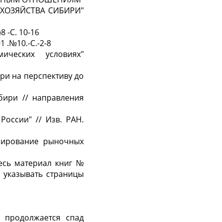
ХОЗЯЙСТВА СИБИРИ"
 -С. 10-16
91
.№
10.-С
.-
2-8
ических условиях"
ри на перспективу до
ибири
//
направления
 России"
//
Изв. РАН.
мирование рыночных
есь материал книг №
л указывать страницы
 про­должается спад