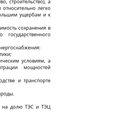
о, строительство), а
 относительно легко
ольшим ущер­бам и к
имость сохранения в
 государственного
энергоснабжения:
тики;
­ческим условиям, а
трации мощностей
водстве
и транспорте
ироды.
на долю ТЭС и ТЭЦ