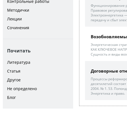
Контрольные работы
Функционирование ро
Методички
Правовое регулирова
Электроэнергетика —
Лекции
передачу и сбыт элек
Сочинения
Возобновляемы
Энергетическая стр
КАК КЛЮЧЕВОЕ НАПР
Почитать
Сущность и виды воз
Литература
Договорные отн
Статья
Процессы реформиро
Другое
десятилетий состоят
Не определено
2004. № 1. 53. Попон
Энергетика и право.
Блог