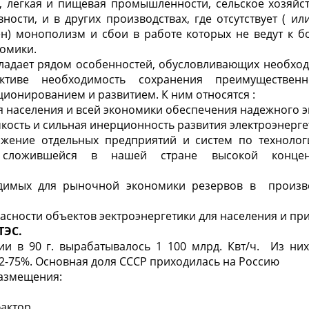
, легкая и пищевая промышленнос­ти, сельское хозяйств
вности, и в других производствах, где отсутствует
(
или
н) монополизм и сбои в работе которых не ведут к б
омики.
адает рядом особенностей, обусловливающих необ­ход
ктиве необходимость сохранения преимущественно
ционированием и развитием. К ним относятся
:
ля населения и всей экономики обеспечения надежного 
мкость и сильная инерционность развития электроэнерге
жение отдельных предприятий и систем по технологи
е сложившейся в нашей стране высокой концен
ходимых для рыночной экономики резервов в п
роиз
пасности объектов эектроэнергетики для населения и пр
ТЭС.
ии в 90 г. вырабатывалось 1 100
млрд.
Квт/ч.
Из них 
2-75%. Основная доля СССР приходилась на Россию
азмещения:
актор
.