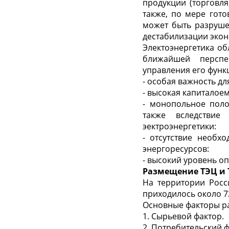
продукции (торговля
также, по мере гото
может быть разруше
дестабилизации экон
Электоэнергетика
обл
ближайшей перспе
управления его функ
- особая важность д
- высокая капиталое
- монопольное поло
также вследстви
эектроэнергетики:
- отсутствие необ
энергоресурсов:
- высокий уровень о
Размещение ТЭЦ и
На территории Росс
приходилось около 7
Основные факторы р
1
.
Сырьевой фактор.
2.
Потреби
т
ельский
ф