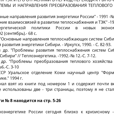
ЛЕМЫ И НАП
Р
АВЛЕНИЯ ПРЕОБРАЗОВАНИЯ ТЕПЛОВОГО 
ные направления развития энергетики России" - 1991 -№8
ение взаимосвязей в развитии теплоснабжения и ТЭК" -1
ргетической политики России в новых эконом
2 (сентябрь
).-
68 с.
 "Основные направления теплоснабжающих систем Сиби
азвития энергетики Сибири. - Иркутск, 1990. - С. 82-93.
 др. "Проблемы развития теплоснабжения систем С
 Сибири"
//
Теплоэнергетика. -1992.
-№
12.-С. 7-12.
и др. "Проблемы преобразования теплового хозяйства
№6.-С. 3-10
СССР Уральское отделение Коми научный центр "Фор
ке." 1994 г.
риал взят из книги под номером 1 и содержит почти в
е не использованы две - три страницы, поэтому я не ста
 № 8 находится на стр. 5-26
оэнергетике России сегодня близко к кризисному -