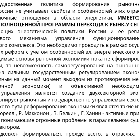
осударственная политика формирования ры­но
осси
и
не учитывает свойств и осо­бенностей этих отр
ночные отношения в области
энергетики,
ИМЕЕТ
ПОЛН
О
ЦЕННОЙ ПРОГРАММ
Ы
ПЕРЕХОДА К
РЫНК-У
СЕ
ющих энергетической политики России и ее реги
вого механизма управления функционирова
ого комплекса. Это необходимо проводить в рамках осу
х реформ с учетом особенностей
эл.
энергетического 
одимые основы рыночной экономики пока не сформирова
и, то невозможность са­морегулирования на рыночн
на сильным государственным регулированием эконом
тным на данный момент выходом из противоречия меж
очной экономики) и объективной необ­ходим
 управления является создание двухсекторной эк
онирует рыночный и государственно управляемый секто
кого пути реформирования экономики являются такие и
юрелл
,
Р.
Макконон
,
В.
Белкин
,
Г.
Ханин
- ак­тивные п
 понимающие огромные проблемы в параллельном сущ
ек­торов.
олжен формироваться, прежде всего, в отраслях, 