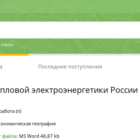
 поиск
р
Последние поступления
епловой электроэнергетики России
работа (п)
кономическая география
 файла:
MS Word
48,87 kb