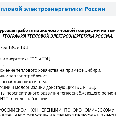
епловой электроэнергетики России
урсовая работа по экономической географии на тем
ГЕОГРАФИЯ ТЕПЛОВОЙ ЭЛЕКТРОЭНЕРГЕТИКИ РОССИИ.
ако
е
ТЭС
и ТЭЦ
е и энергетике ТЭС и ТЭЦ.
ры.
ожение теплового хозяйства
н
а примере Сибири.
овни
теплопотребления.
плоснабжающих систем.
укции и модернизации действующих ТЭС и ТЭЦ.
ты перспективного развити
я
теплоснабжающего регион
НТП
в теплоснабжении.
:
ЕРОССИЙСКОЙ КОНФЕРЕНЦИИ ПО ЭКОНОМИЧЕСКОМУ
ИЯ
ТЭК
И ЕГО ОТРАСЛЯМИ В ПЕРИОД ПЕРЕХОДА К РЫН