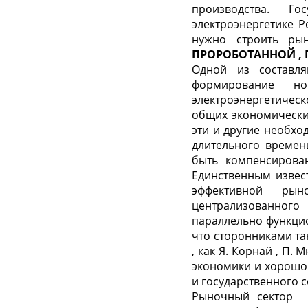
производства. Г
электроэнергетике Р
нужно строить ры
ПРОРОБОТАННОЙ
,
Одной из составля
формирование но
электроэнергетическ
общих экономически
эти и другие необх
длительного времен
быть компенсирова
Единственным извес
эффективной рын
централизованного
параллельно функци
что сторонниками та
,
как Я. Корна
й
,
П.
М
экономики и хорошо
и государственного с
Рыночный сектор д