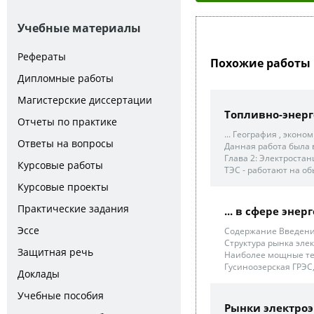
Учебные материалы
Рефераты
Похожие работы 
Дипломные работы
Магистерские диссертации
Топливно-энер
Отчеты по практике
... География , экон
Ответы на вопросы
Данная работа была в
Глава 2: Электростан
Курсовые работы
ТЭС - работают на обы
Курсовые проекты
Практические задания
... в сфере эне
Эссе
Содержание Введение
Структура рынка элек
Защитная речь
Наиболее мощные теп
Гусиноозерская ГРЭС,
Доклады
Учебные пособия
Рынки электроэн