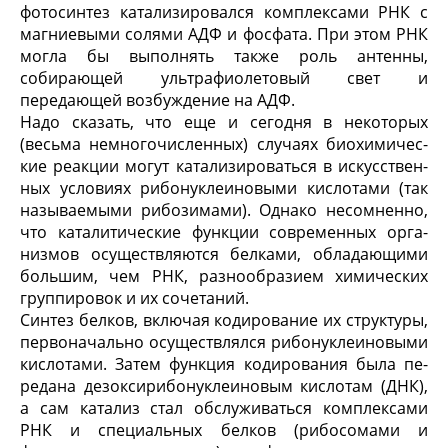
фотосинтез катализировался комплекса­ми РНК с
магниевыми солями АДФ и фосфата. При этом РНК
могла бы выполнять также роль антенны,
собирающей ультрафиолетовый свет и
передающей возбуждение на АДФ.
Надо сказать, что еще и сегодня в некоторых
(весьма немногочисленных) случаях биохимичес­
кие реакции могут катализироваться в искусствен­
ных условиях рибонуклеиновыми кислотами (так
называемыми рибозимами). Однако несомненно,
что каталитические функции современных орга­
низмов осуществляются белками, обладающими
большим, чем РНК, разнообразием хими­ческих
группировок и их сочетаний.
Синтез белков, включая кодирование их структу­ры,
первоначально осуществлялся рибонуклеиновы­ми
кислотами. Затем функция кодирования была пе­
редана дезоксирибонуклеиновым кислотам (ДНК),
а сам катализ стал обслуживаться комплексами
РНК и специальных белков (рибосомами и