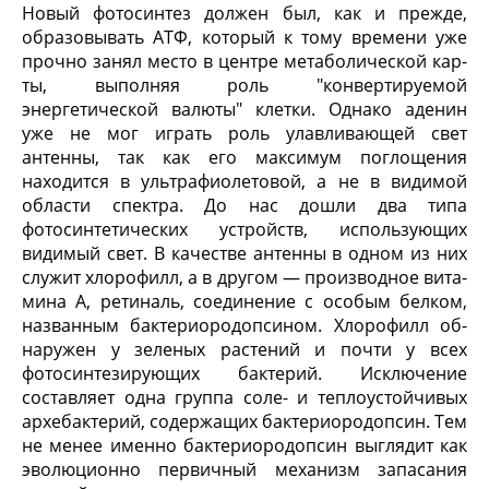
Новый фотосинтез должен был, как и прежде,
образовывать АТФ, который к тому времени уже
прочно занял место в центре метаболической кар­
ты, выполняя роль "конвертируемой
энергетической валюты" клетки. Однако аденин
уже не мог играть роль улавливающей свет
антенны, так как его мак­симум поглощения
находится в ультрафиолетовой, а не в видимой
области спектра. До нас дошли два типа
фотосинтетических устройств, использующих
видимый свет. В качестве антенны в одном из них
служит хлорофилл, а в другом — производное вита­
мина А, ретиналь, соединение с особым белком,
названным бактериородопсином. Хлорофилл об­
наружен у зеленых растений и почти у всех
фотосинтезирующих бактерий. Исключение
составляет одна группа соле- и теплоустойчивых
архебактерий, содержащих бактериородопсин. Тем
не менее именно бактериородопсин выглядит как
эволюционно первичный механизм запасания