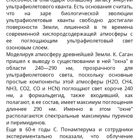
ультрафиолетового кванта. Есть основания считать,
что на заре биоло­гической эволюции
ультрафиолетовые кванты сво­бодно достигали
поверхности Земли, лишенной в те времена
современной кислородсодержащей атмо­сферы с
ее поглощающим ультрафиолетовый свет
озоновым слоем.
Моделируя атмосферу древнейшей Земли. К. Са­ган
пришел к выводу о существовании в ней "окна" в
области 240—290 нм, прозрачного для
ультрафиолетового света, поскольку основные
простые компоненты этой атмосферы (Н
2
О, СН
4
,
NH
3
, CO
2
, CO и HCN) поглощают свет короче 240
нм, а формальдегид, также входивший, как
полагают, в ее состав, имеет максимум поглощения
длиннее 290 нм. Именно в этом "окне"
располагаются спектраль­ные максимумы пуринов
и пиримидинов.
Еще в 60-е годы С. Понамперума и сотрудники
экспериментально показали, что облучение