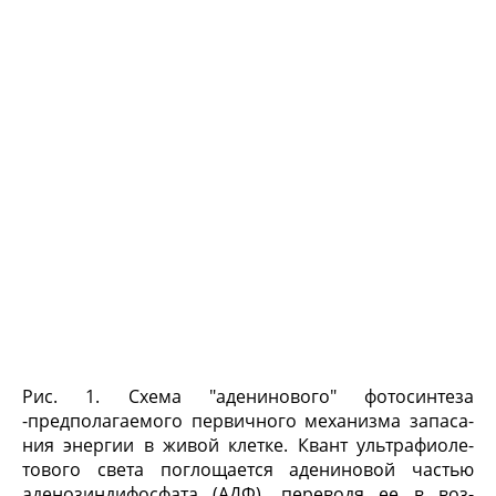
Рис. 1. Схема "аденинового" фотосинтеза
-предполагаемого первичного механизма запаса­
ния энергии в живой клетке. Квант ультрафиоле­
тового света поглощается адениновой частью
аденозиндифосфата (АДФ), переводя ее в воз­