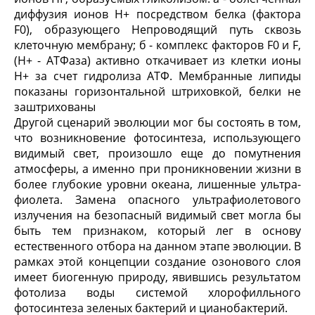
диффузия ионов Н
+
посредством белка (фак­тора
F
0
), образующего Непроводящий путь сквозь
клеточную мембрану; б - комплекс факто­ров F
0
и F,
(Н
+
- АТФаза) активно откачивает из клетки ионы
Н
+
за счет гидролиза АТФ. Мембран­ные липиды
показаны горизонтальной штрихов­кой, белки не
заштрихованы
Другой сценарий эволюции мог бы состоять в том,
что возникновение фотосинтеза, использую­щего
видимый свет, произошло еще до помутнения
атмосферы, а именно при проникновении жизни в
более глубокие уровни океана, лишенные ультра­
фиолета. Замена опасного ультрафиолетового
излу­чения на безопасный видимый свет могла бы
быть тем признаком, который лег в основу
естественного отбора на данном этапе эволюции. В
рамках этой концепции создание озонового слоя
имеет биоген­ную природу, явившись результатом
фотолиза воды системой хлорофилльного
фотосинтеза зеленых бактерий и цианобактерий.