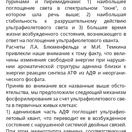
пури­нами и пиримидинами: 1) наибольшее
поглощение света в спектральном "окне", о
котором шла речь выше; 2) наибольшая
стабильность к разрушитель­ному действию
ультрафиолетового света и 3) боль­шее время
жизни возбужденного состояния, возни­кающего в
ответ на поглощение ультрафиолетового кванта.
Расчеты Л.А. Блюменфельда и М.И. Темкина
привлекли наше внимание к тому факту, что вели­
чины изменения свободной энергии при наруше­
нии ароматической структуры аденина близки к
энергии реакции синтеза АТФ из АДФ и неоргани­
ческого фосфата.
Приняв во внимание все названные выше обсто­
ятельства, мы предположили следующий механизм
фосфорилирования за счет ультрафиолетового све­
та в первичных живых клетках:
1) адениновая часть АДФ поглощает ультрафио­
летовый квант, что переводит ее в возбужденное
со­стояние с нарушенной системой двойных связей.
При этом аминогруппа аденина, соответствующая