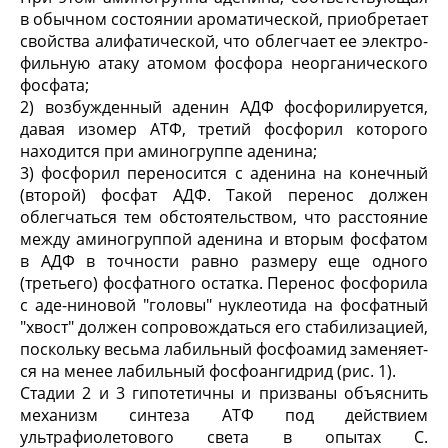
в обычном состоянии ароматической, приобретает
свойства алифатической, что облегчает ее электро-
фильную атаку атомом фосфора неорганического
фосфата;
2) возбужденный аденин АДФ фосфорилируется,
давая изомер АТФ, третий фосфорил которого
находится при аминогруппе аденина;
3) фосфорил переносится с аденина на конеч­ный
(второй) фосфат АДФ. Такой перенос должен
облегчаться тем обстоятельством, что расстояние
между аминогруппой аденина и вторым фосфатом
в АДФ в точности равно размеру еще одного
(третье­го) фосфатного остатка. Перенос фосфорила
с аде-ниновой "головы" нуклеотида на фосфатный
"хвост" должен сопровождаться его стабилизацией,
поскольку весьма лабильный фосфоамид заменяет­
ся на менее лабильный фосфоангидрид (рис. 1).
Стадии 2 и 3 гипотетичны и призваны объяснить
механизм синтеза АТФ под действием
ультрафиоле­тового света в опытах С.