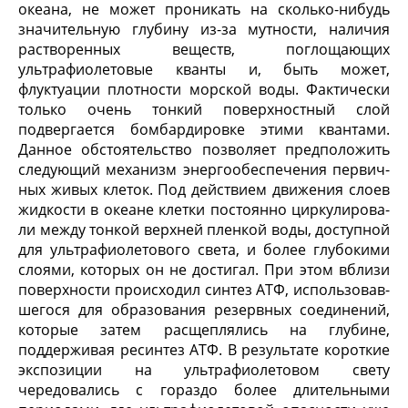
океана, не может проникать на сколько-нибудь
значитель­ную глубину из-за мутности, наличия
растворенных веществ, поглощающих
ультрафиолетовые кванты и, быть может,
флуктуации плотности морской воды. Фактически
только очень тонкий поверхностный слой
подвергается бомбардировке этими квантами.
Данное обстоятельство позволяет предположить
следующий механизм энергообеспечения первич­
ных живых клеток. Под действием движения слоев
жидкости в океане клетки постоянно циркулирова­
ли между тонкой верхней пленкой воды, доступной
для ультрафиолетового света, и более глубокими
слоями, которых он не достигал. При этом вблизи
поверхности происходил синтез АТФ, использовав­
шегося для образования резервных соединений,
ко­торые затем расщеплялись на глубине,
поддерживая ресинтез АТФ. В результате короткие
экспозиции на ультрафиолетовом свету
чередовались с гораздо бо­лее длительными