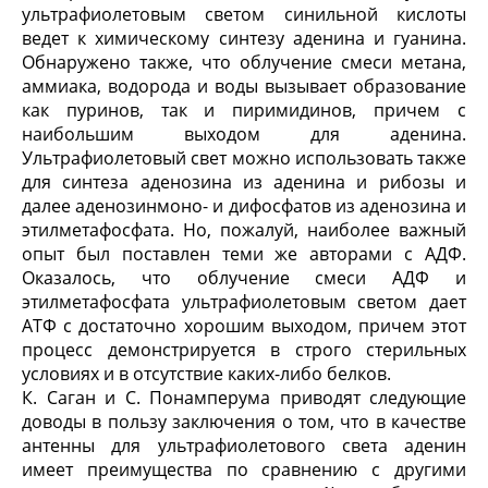
ультрафиолетовым светом синильной кислоты
ведет к химическому синтезу аденина и гуанина.
Обнаружено также, что облучение смеси метана,
аммиака, водорода и воды вызывает образование
как пуринов, так и пиримидинов, причем с
наибольшим выходом для аденина.
Ультрафиолетовый свет можно использовать также
для синтеза аденозина из аденина и рибозы и
далее аденозинмоно- и дифосфатов из аденозина и
этилметафосфата. Но, пожалуй, наиболее важный
опыт был поставлен теми же авторами с АДФ.
Оказалось, что облучение смеси АДФ и
этилметафосфата ультрафиолетовым светом дает
АТФ с достаточно хорошим выходом, причем этот
процесс демонстрируется в строго стерильных
условиях и в отсутствие каких-либо белков.
К. Саган и С. Понамперума приводят следую­щие
доводы в пользу заключения о том, что в каче­стве
антенны для ультрафиолетового света аденин
имеет преимущества по сравнению с другими