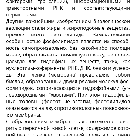
факторами трансляции), информационными и
транспортными РНК и соответствующими
ферментами.
Другим важнейшим изобретением биологичес­кой
эволюции стали жиры и жироподобные веще­ства,
прежде всего фосфолипиды. Замечательной
особенностью фосфолипидов является их способ­
ность самопроизвольно, без какой-либо помощи
извне, образовывать тончайшую пленку, непрони­
цаемую для гидрофильных веществ, таких, как
нуклеотиды-коферменты, РНК, ДНК, белки и углево­
ды. Эта пленка (мембрана) представляет собой
бислой, образованный двумя рядами молекул фос­
фолипидов, соприкасающихся гидрофобными (уг­
леводородными) "хвостами". При этом гидрофиль­
ные "головы" (фосфатные остатки) фосфолипидов
оказываются на двух противоположных поверхнос­
тях мембраны.
С образованием мембран стало возможно гово­
рить о первичной живой клетке, содержимое кото­
рой было отделено от внешней среды достаточно