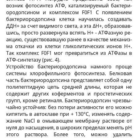
возник фотосинтез АТФ, катализируемый бактери­
ородопсином и комплексом F
0
F
1
С появлением
бактериородопсина клетка научилась создавать
ДД
Н
+ за счет видимого света, а эта ∆
Н
+
, образовав­
шись, просто развернула вспять Н
+
- АТФазную ре­
акцию, существовавшую ранее в качестве механиз­
ма откачки из клетки гликолитических ионов Н
+
.
Так комплекс F
0
F
1
мог превратиться из АТФазы в
АТФ-синтетазу (рис. 4).
Устройство бактериородопсина намного проще
системы хлорофилльного фотосинтеза. Белковая
часть бактериородопсина представляет собой одну
полипептидную цепь средней длины, которая не
содержит других коферментов и простетических
групп, кроме ретиналя. Бактериородопсин чрезвы­
чайно устойчив: без потери активности его можно
кипятить в автоклаве при + 130°С, изменять содер­
жание NaCl в омывающем мембрану растворе от
ну­ля до насыщения, в широких пределах менять рН
этого раствора. Более того, можно удалить