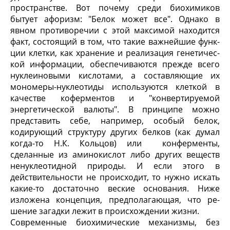
пространстве. Вот почему среди биохими­ков
бытует афоризм: "Белок может все". Однако в
явном противоречии с этой максимой находится
факт, состоящий в том, что такие важнейшие функ­
ции клетки, как хранение и реализация генетичес­
кой информации, обеспечиваются прежде всего
нуклеиновыми кислотами, а составляющие их
мономеры-нуклеотиды используются клеткой в
каче­стве коферментов и "конвертируемой
энергетичес­кой валюты". В принципе можно
представить себе, например, особый белок,
кодирующий структуру других белков (как думал
когда-то Н.К. Кольцов) или конферменты,
сделанные из аминокислот либо других веществ
ненуклеотидной природы. И если этого в
действительности не происходит, то нужно искать
какие-то достаточно веские основания. Ни­же
изложена концепция, предполагающая, что ре­
шение загадки лежит в происхождении жизни.
Современные биохимические механизмы, без