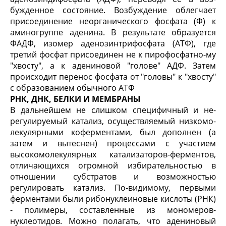
бужденное состояние. Возбуждение облегчает
присоединение неорганического фосфата (Ф) к
аминогруппе аденина. В результате образуется
ФАДФ, изомер аденозинтрифосфата (АТФ), где
третий фосфат присоединен не к пирофосфатно-му
"хвосту", а к адениновой "голове" АДФ. Затем
происходит перенос фосфата от "головы" к "хвос­ту"
с образованием обычного АТФ
РНК, ДНК, БЕЛКИ И МЕМБРАНЫ
В дальнейшем не слишком специфичный и не­
регулируемый катализ, осуществляемый низкомо­
лекулярными коферментами, был дополнен (а
затем и вытеснен) процессами с участием
высокомолеку­лярных катализаторов-ферментов,
отличающихся огромной избирательностью в
отношении субстра­тов и возможностью
регулировать катализ. По-ви­димому, первыми
ферментами были рибонуклеиновые кислоты (РНК)
- полимеры, составленные из мономеров-
нуклеотидов. Можно полагать, что адениновый