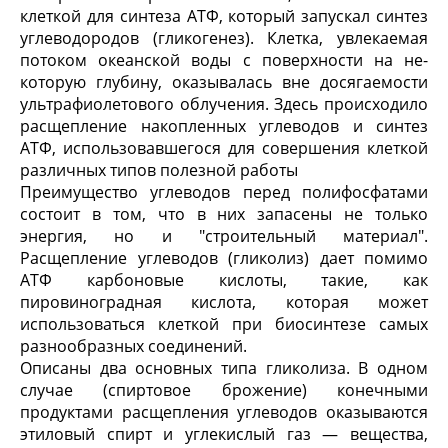
клеткой для синтеза АТФ, который запускал син­тез
углеводородов (гликогенез). Клетка, увлекае­мая
потоком океанской воды с поверхности на не­
которую глубину, оказывалась вне досягаемости
ультрафиолетового облучения. Здесь происходи­ло
расщепление накопленных углеводов и синтез
АТФ, использовавшегося для совершения клеткой
различных типов полезной работы
Преимущество углеводов перед полифосфатами
со­стоит в том, что в них запасены не только
энергия, но и "строительный материал".
Расщепление угле­водов (гликолиз) дает помимо
АТФ карбоновые кислоты, такие, как
пировиноградная кислота, ко­торая может
использоваться клеткой при биосинте­зе самых
разнообразных соединений.
Описаны два основных типа гликолиза. В одном
случае (спиртовое брожение) конечными
продукта­ми расщепления углеводов оказываются
этиловый спирт и углекислый газ — вещества,