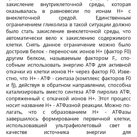
закисление внутри­клеточной среды, которая
оказывалась в равнове­сии по ионам Н
+
с
внеклеточной средой. Единственным
ограничением гликолиза в такой ситуации должно
было стать закисление внеклеточной сре­ды, что
автоматически вело к закислению содержи­мого
клетки. Снять данное ограничение можно бы­ло
достроив белок - переносчик ионов Н
+
(фактор F
0
)
другим белком, называемым фактором F,. спо­
собным использовать энергию АТФ для активной
откачки из клетки ионов Н
+
через фактор F
0
. Изве­
стно, что Н
+
- АТФ - синтаза (комплекс факторов F
0
и fj), действуя в обратном направлении, способна
ка­тализировать вместо синтеза АТФ пиролиз АТФ,
сопряженный с откачкой ионов Н
+
. Этот процесс
носит название Н
+
- АТФазной реакции. Можно по­
лагать, что с образованием Н
+
- АТФазы
завершилось формирование первичной клетки,
использовавшей ультрафиолетовый свет в
качестве источника энер­гии для