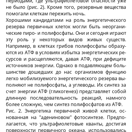
периодами, где ультрафиолетовой опасности уже
не было (рис. 2). Кроме того, резерв­ные вещества
помогали клеткам пережить ночь.
Хорошими кандидатами на роль энергетическо­го
резерва первичных клеток могли быть неоргани­
ческие пиро- и полифосфаты. Они и сегодня игра­ют
эту роль у некоторых видов живых существ.
Например, в клетках грибов полифосфаты образу­
ются из АТФ в условиях избытка энергетических ре­
сурсов и расщепляются, давая АТФ, при дефиците
источников энергии. Однако в подавляющем боль­
шинстве дошедших до нас организмов функцию
легко мобилизуемого энергетического резерва вы­
полняют не полифосфаты, а углеводы. Их синтез за
счет энергии АТФ (гликогенез) представляет собой
длинную последовательность реакций, намного
бо­лее сложную, чем синтез полифосфатов из АТФ.
Рис. 2. Энергетика первичной живой клетки, ос­
нованная на "адениновом" фотосинтезе. Предпо­
лагается, что ультрафиолетовые кванты, достигая
поверхности первичного океана, использовались