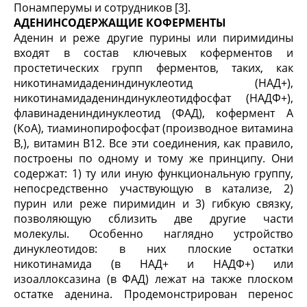
Понамперумы и сотрудни­ков [3].
АДЕНИНСОДЕРЖАЩИЕ КОФЕРМЕНТЫ
Аденин и реже другие пурины или пиримидины
входят в состав ключевых коферментов и
простетических групп ферментов, таких, как
никотинамидадениндинуклеотид (НАД
+
),
никотинамидадениндинуклеотидфосфат (НАДФ
+
),
флавинадениндинуклеотид (ФАД), кофермент А
(КоА), тиаминопирофосфат (производное витамина
В,), витамин В
12
. Все эти соединения, как правило,
построены по одному и тому же принципу. Они
содержат: 1) ту или иную функциональную группу,
непосредственно участву­ющую в катализе, 2)
пурин или реже пиримидин и 3) гибкую связку,
позволяющую сблизить две другие части
молекулы. Особенно наглядно устройство
динуклеотидов: в них плоские остатки
никотинамида (в НАД
+
и НАДФ
+
) или
изоаллоксазина (в ФАД) ле­жат на также плоском
остатке аденина. Продемон­стрирован перенос