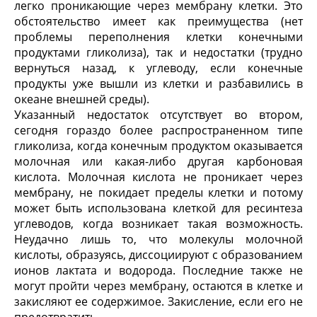
легко проника­ющие через мембрану клетки. Это
обстоятельство имеет как преимущества (нет
проблемы переполне­ния клетки конечными
продуктами гликолиза), так и недостатки (трудно
вернуться назад, к углеводу, если конечные
продукты уже вышли из клетки и разбавились в
океане внешней среды).
Указанный недостаток отсутствует во втором,
сегодня гораздо более распространенном типе
гли­колиза, когда конечным продуктом оказывается
молочная или какая-либо другая карбоновая
кисло­та. Молочная кислота не проникает через
мембрану, не покидает пределы клетки и потому
может быть использована клеткой для ресинтеза
углеводов, когда возникает такая возможность.
Неудачно лишь то, что молекулы молочной
кислоты, образу­ясь, диссоциируют с образованием
ионов лактата и водорода. Последние также не
могут пройти через мембрану, остаются в клетке и
закисляют ее содер­жимое. Закисление, если его не