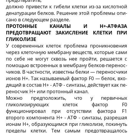
предотвратить,
должно привести к гибели клетки из-за кислотной
денатурации белков. Решение этой проблемы опи­
сано в следующем разделе.
ПРОТОННЫЕ КАНАЛЫ И Н+-АТФАЗА
ПРЕДОТВРАЩАЮТ ЗАКИСЛЕНИЕ КЛЕТКИ ПРИ
ГЛИКОЛИЗЕ
У современных клеток проблема проникнове­ния
через клеточную мембрану веществ, которые сами
по себе не могут сквозь нее пройти, решается с
помощью встроенных в мембрану белков-перенос­
чиков. В частности, известны белки — переносчики
ионов Н
+
. Так называемый фактор F
0
— белок, вхо­
дящий в состав Н
+
- АТФ - синтазы, действует как пе­
реносчик Н
+
или протонный канал.
Можно предположить, что у первичных
гликолизирующих клеток фактор F
0
функционировал при отсутствии фактора F
1
второго компонента Н
+
- АТФ - синтазы, разрешая
ионам Н
+
, образую­щимся при гликолизе, покинуть
пределы клетки. Тем самым предотвращалось