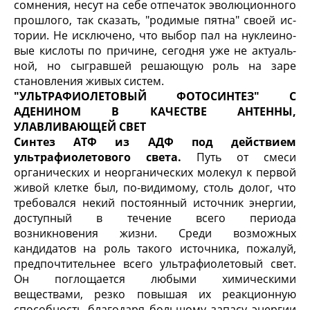
сомнения, несут на себе отпечаток эволюционного
прошлого, так сказать, "родимые пятна" своей ис­
тории. Не исключено, что выбор пал на нуклеино­
вые кислоты по причине, сегодня уже не актуаль­
ной, но сыгравшей решающую роль на заре
становления живых систем.
"УЛЬТРАФИОЛЕТОВЫЙ ФОТОСИНТЕЗ" С
АДЕНИНОМ В КАЧЕСТВЕ АНТЕННЫ,
УЛАВЛИВАЮЩЕЙ СВЕТ
Синтез АТФ из АДФ под действием
ультрафиоле­тового света.
Путь от смеси
органических и неорга­нических молекул к первой
живой клетке был, по-видимому, столь долог, что
требовался некий посто­янный источник энергии,
доступный в течение все­го периода
возникновения жизни. Среди возмож­ных
кандидатов на роль такого источника, пожалуй,
предпочтительнее всего ультрафиолетовый свет.
Он поглощается любыми химическими
веществами, резко повышая их реакционную
способность благо­даря большому запасу энергии