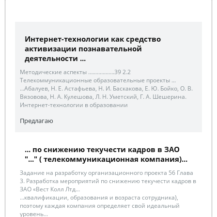
Интернет-технологии как средство
активизации познавательной
деятельности ...
Методические аспекты …..……...….39 2.2
Телекоммуникационные образовательные проекты ...
...Абалуев, Н. Е. Астафьева, Н. И. Баскакова, Е. Ю. Бойко, О. В.
Вязовова, Н. А. Кулешова, Л. Н. Уметский, Г. А. Шешерина.
Интернет-технологии в образовании
Предлагаю
... по снижению текучести кадров в ЗАО
"..." ( телекоммуникационная компания)...
Задание на разработку организационного проекта 56 Глава
3. Разработка мероприятий по снижению текучести кадров в
ЗАО «Вест Колл Лтд...
...квалификации, образования и возраста сотрудника),
поэтому каждая компания определяет свой идеальный
уровень...