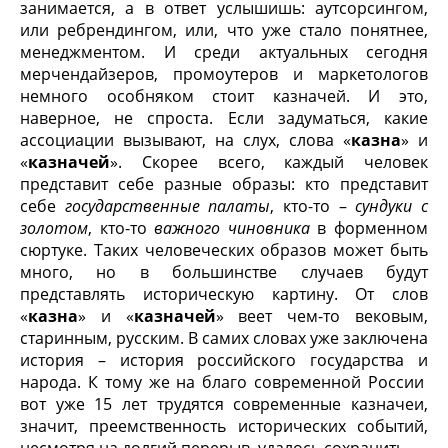
занимается, а в ответ услышишь: аутсорсингом,
или ребрендингом, или, что уже стало понятнее,
менеджментом. И среди актуальных сегодня
мерчендайзеров, промоутеров и маркетологов
немного особняком стоит казначей. И это,
наверное, не спроста. Если задуматься, какие
ассоциации вызывают, на слух, слова «
казна
» и
«
казначей
». Скорее всего, каждый человек
представит себе разные образы: кто представит
себе
государственные палаты
, кто-то –
сундуки с
золотом
, кто-то
важного чиновника
в форменном
сюртуке. Таких человеческих образов может быть
много, но в большинстве случаев будут
представлять историческую картину. От слов
«
казна
» и «
казначей
» веет чем-то вековым,
старинным, русским. В самих словах уже заключена
история – история российского государства и
народа. К тому же на благо современной России
вот уже 15 лет трудятся современные казначеи,
значит, преемственность исторических событий,