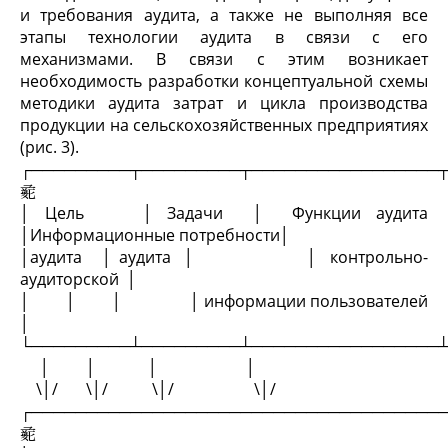
и требования аудита, а также не выполняя все
этапы технологии аудита в связи с его
механизмами. В связи с этим возникает
необходимость разработки концептуальной схемы
методики аудита затрат и цикла производства
продукции на сельскохозяйственных предприятиях
(рис. 3).
┌─────────┬─────────┬─────────────────
𗈜
│ Цель │ Задачи │ Функции аудита
│Информационные потребности│
│аудита │ аудита │ │ контрольно-
аудиторской │
│ │ │ │ информации пользователей
│
└─────────┴─────────┴─────────────────
│ │ │ │
\│/ \│/ \│/ \│/
┌─────────────────────────────────────
𗈜