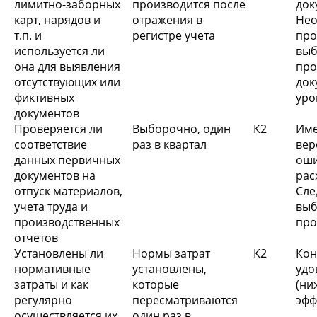
лимитно-заборных
производится после
до
карт, нарядов и
отражения в
Нео
т.п. и
регистре учета
про
используется ли
вы
она для выявления
про
отсутствующих или
док
фиктивных
уро
документов
Проверяется ли
Выборочно, один
К2
Име
соответствие
раз в квартал
вер
данных первичных
ош
документов на
ра
отпуск материалов,
Сле
учета труда и
вы
производственных
про
отчетов
Установлены ли
Нормы затрат
К2
Ко
нормативные
установлены,
удо
затраты и как
которые
(н
регулярно
пересматриваются
эфф
осуществляется их
один раз в