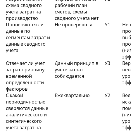
схема сводного
рабочий план
учета затрат на
счетов, схемы
производство
сводного учета нет
Проверяются ли
Не проверяются
У1
Нео
данные по
про
сегментам затрат и
вы
данные сводного
про
учета
(ни
эфф
Отвечает ли учет
Данный принцип в
У3
Вер
затрат принципу
учете затрат
нев
временной
соблюдается
у
определенности
эфф
факторов
С какой
Ежеквартально
У2
Вел
периодичностью
ис
сверяются данные
пом
аналитического и
(ни
синтетического
у
учета затрат на
эфф