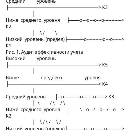
Средний уровень
├────────────────────────────> К3
│
Ниже среднего уровня ├───o---o---o---o------------>
К2
│ \ / \
Низкий уровень (предел)├─────o-----------o---o------>
К1
Рис. 1. Аудит эффективности учета
Высокий уровень
├────────────────────────────> К5
│
Выше среднего уровня
├────────────────────────────> К4
│
Средний уровень ├─o-----------o-------o------> К3
│ \ / \ / \
Ниже среднего уровня ├───\---o---/---o---/---o---->
К2
│ \ / \ / \ /
Низкий уровень (предел)├─────o---o-------o---------->