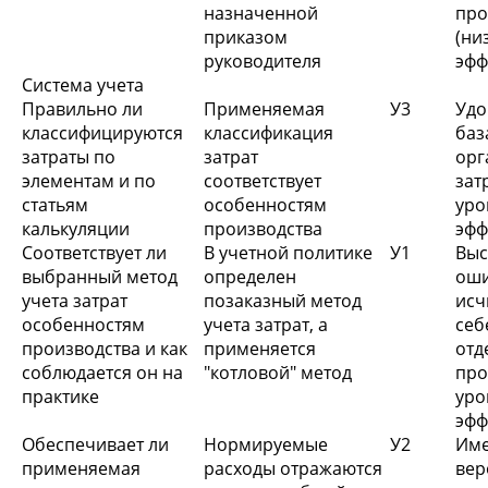
назначенной
пр
приказом
(ни
руководителя
эфф
Система учета
Правильно ли
Применяемая
У3
Удо
классифицируются
классификация
ба
затраты по
затрат
орг
элементам и по
соответствует
зат
статьям
особенностям
у
калькуляции
производства
эфф
Соответствует ли
В учетной политике
У1
Выс
выбранный метод
определен
ош
учета затрат
позаказный метод
ис
особенностям
учета затрат, а
се
производства и как
применяется
отд
соблюдается он на
"котловой" метод
про
практике
у
эфф
Обеспечивает ли
Нормируемые
У2
Име
применяемая
расходы отражаются
вер