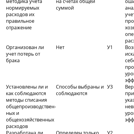
методика учета
на счетах общей
ош
нормируемых
суммой
ан
расходов их
уче
правильное
пр
отражение
хоз
оп
р
Организован ли
Нет
У1
Во
учет потерь от
иск
брака
се
про
у
эфф
Установлены ли и
Способы выбраны и
У3
Вер
как соблюдаются
соблюдаются
при
методы списания
ука
общепроизводствен-
нев
ных и
у
общехозяйственных
эфф
расходов
Разработана ли
Определен только
У2