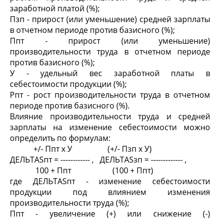
заработной платой (%);
Пзп - прирост (или уменьшение) средней зарплаты
в отчетном периоде против базисного (%);
Ппт - прирост (или уменьшение)
производительности труда в отчетном периоде
против базисного (%);
У - удельный вес заработной платы в
себестоимости продукции (%);
Рпт - рост производительности труда в отчетном
периоде против базисного (%).
Влияние производительности труда и средней
зарплаты на изменение себестоимости можно
определить по формулам:
+/- Ппт x У (+/- Пзп x У)
ДЕЛЬТАSпт = ------------ , ДЕЛЬТАSзп = ------------- ,
100 + Ппт (100 + Ппт)
где ДЕЛЬТАSпт - изменение себестоимости
продукции под влиянием изменения
производительности труда (%);
Ппт - увеличение (+) или снижение (-)