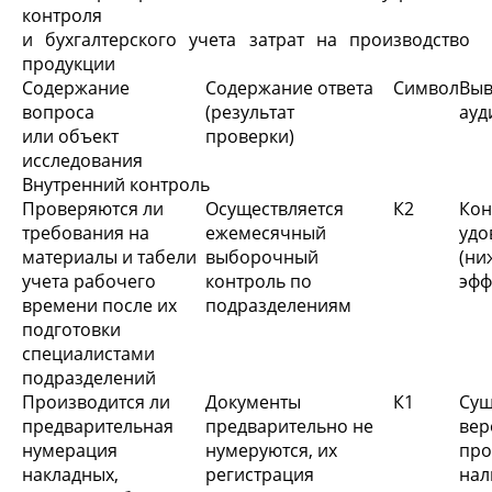
контроля
и бухгалтерского учета затрат на производство
продукции
Содержание
Содержание ответа
Символ
Выв
вопроса
(результат
ау
или объект
проверки)
исследования
Внутренний контроль
Проверяются ли
Осуществляется
К2
Ко
требования на
ежемесячный
удо
материалы и табели
выборочный
(н
учета рабочего
контроль по
эфф
времени после их
подразделениям
подготовки
специалистами
подразделений
Производится ли
Документы
К1
Су
предварительная
предварительно не
ве
нумерация
нумеруются, их
про
накладных,
регистрация
нал