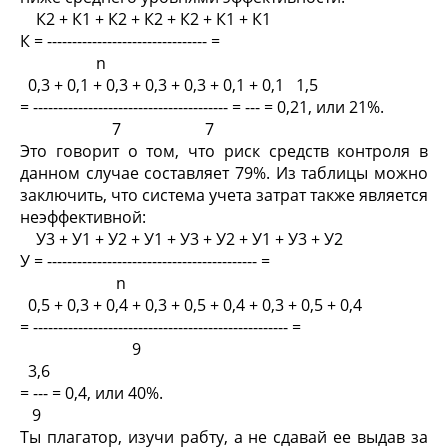
К2 + К1 + К2 + К2 + К2 + К1 + К1
К = -------------------------------- =
n
0,3 + 0,1 + 0,3 + 0,3 + 0,3 + 0,1 + 0,1 1,5
= --------------------------------------- = --- = 0,21, или 21%.
7 7
Это говорит о том, что риск средств контроля в
данном случае составляет 79%. Из таблицы можно
заключить, что система учета затрат также является
неэффективной:
У3 + У1 + У2 + У1 + У3 + У2 + У1 + У3 + У2
У = ------------------------------------------ =
n
0,5 + 0,3 + 0,4 + 0,3 + 0,5 + 0,4 + 0,3 + 0,5 + 0,4
= --------------------------------------------------- =
9
3,6
= --- = 0,4, или 40%.
9
Ты плагатор, изучи рабту, а не сдавай ее выдав за