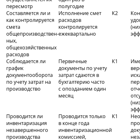
пересмотр
полугодие
Составляется ли и
Исполнение смет
К2
Ко
как контролируется
расходов
удо
смета
контролируется
(н
общепроизводствен-
ежеквартально
эфф
ных,
общехозяйственных
расходов
Соблюдается ли
Первичные
К1
Име
график
документы по учету
вер
документооборота
затрат сдаются в
ис
по учету затрат на
бухгалтерию часто
пе
производство
с опозданием один
отч
месяц
отс
(ни
эфф
Проводится ли
Проводится только
К1
Не
инвентаризация
в конце года
пр
незавершенного
инвентаризационной
до
производства
комиссией,
не