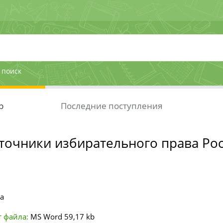
 поиск
р
Последние поступления
сточники избирательного права Ро
а
 файла:
MS Word
59,17 kb