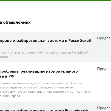
в объявлениях
Предла
право и избирательная система в Российской
 , принципы и источники избирательного права Российской
ектов.
Предла
 проблемы реализации избирательного
ва в РФ
ленное различие между ними все же имеется. Понятие
мы складывается из всей совокупности правовых...
истем регулируется отдельными правовыми актами, хотя есть
очники права .
Предла
право и избирательная система Российской