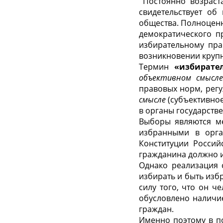
Постоянно возраста
свидетельствует об
общества. Полноцен
демократического п
избирательному пра
возникновении крупн
Термин
«избирате
объективном смысл
правовых норм, рег
смысле
(субъективно
в органы государств
Выборы являются ме
избранными в орга
Конституции Россий
гражданина должно и
Однако реализация 
избирать и быть изб
силу того, что он ч
обусловлено наличие
граждан.
Именно поэтому в п