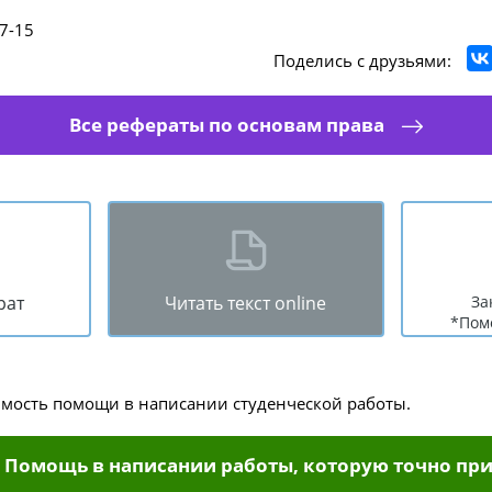
7-15
Поделись с друзьями:
Все рефераты по основам права
рат
Читать текст online
За
*Пом
имость помощи в написании студенческой работы.
Помощь в написании работы, которую точно при