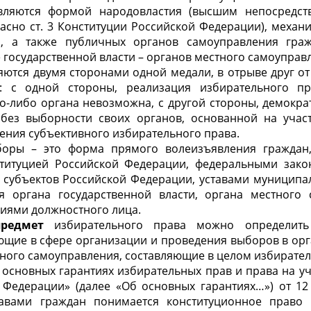
вляются формой народовластия (высшим непосредс
ласно ст. 3 Конституции Российской Федерации), мех
а, а также публичных органов самоуправления гра
е государственной власти – органов местного самоуправ
ляются двумя сторонами одной медали, в отрыве друг от
й: с одной стороны, реализация избирательного п
-либо органа невозможна, с другой стороны, демокра
без выборности своих органов, основанной на учас
ления субъективного избирательного права.
боры – это форма прямого волеизъявления граждан,
ституцией Российской Федерации, федеральными зако
и субъектов Российской Федерации, уставами муницип
 органа государственной власти, органа местного
иями должностного лица.
предмет
избирательного права можно определить
ющие в сфере организации и проведения выборов в орг
тного самоуправления, составляющие в целом избирател
 основных гарантиях избирательных прав и права на у
 Федерации» (далее «Об основных гарантиях…») от 12
авами граждан понимается конституционное право 