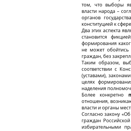
том, что выборы я
власти народа – сог
органов государств
конституцией к сфер
Два этих аспекта яв
становится фикцие
формирования какого
не может обойтись 
граждан, без закреп
Таким образом, вы
соответствии с Кон
(уставами), законам
целях формирования
наделения полномоч
Более конкретно
отношения, возника
власти и органы мес
Согласно закону «Об
граждан Российской
избирательными пр