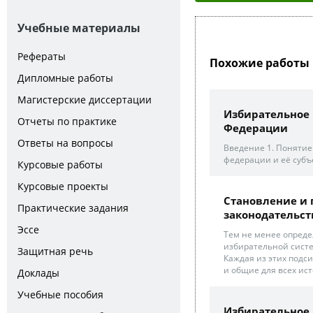
Учебные материалы
Рефераты
Похожие работы 
Дипломные работы
Магистерские диссертации
Избирательное 
Отчеты по практике
Федерации
Ответы на вопросы
Введение 1. Понятие
федерации и её субъ
Курсовые работы
Курсовые проекты
Становление и
Практические задания
законодательст
Эссе
Тем не менее опреде
избирательной систе
Защитная речь
Каждая из этих подс
и общие для всех ист
Доклады
Учебные пособия
Избирательное 