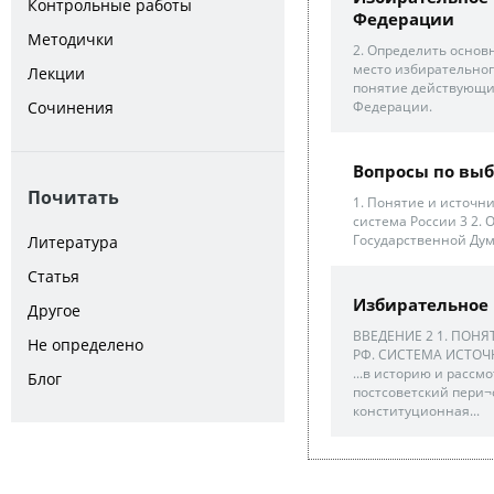
Контрольные работы
Федерации
Методички
2. Определить основ
место избирательного
Лекции
понятие действующи
Сочинения
Федерации.
Вопросы по вы
Почитать
1. Понятие и источн
система России 3 2.
Государственной Ду
Литература
Статья
Избирательное 
Другое
ВВЕДЕНИЕ 2 1. ПОН
Не определено
РФ. СИСТЕМА ИСТОЧН
...в историю и рассм
Блог
постсоветский пери¬
конституционная...