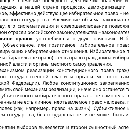
ющее в течение последнего десятилетия значение и
 идущих в нашей стране процессах демократизации
ное, эффективно действующее избирательное право – н
равового государства. Увеличение объема законодате
ву, его систематизация и совершенствование позволя
ой отрасли российского законодательства – законодател
льное право»
употребляется в двух значениях. Из
е
(объективное, или позитивное, избирательное право
улирующих избирательные отношения. Избирательное 
е избирательное право) – есть право гражданина избир
енной власти и органы местного самоуправления.
ханизмом реализации конституционного права граж
ны государственной власти и органы местного само
ской Федерации). Любое конституционно закрепленн
меть свой механизм реализации, иначе оно останется т
субъективного избирательного права – не самоцель 
ранным не есть личное, неотъемлемое право человека,
еловек (как, например, право на жизнь). Субъективное
м государства, без государства нет и не может быть 
онятии выборов выделяется и второй сущностный аспе