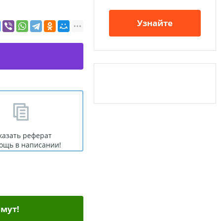
Узнайте
казать реферат
ощь в написании!
мут!