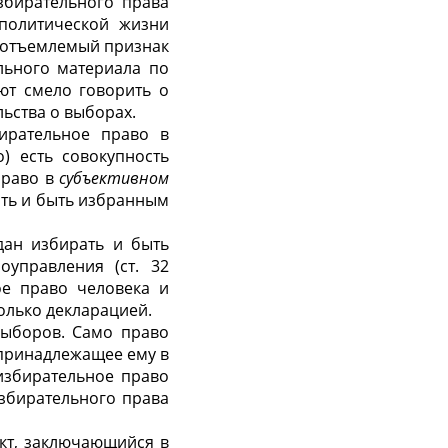
збирательного права
 политической жизни
еотъемлемый признак
льного материала по
ют смело говорить о
ьства о выборах.
бирательное право в
) есть совокупность
право в
субъективном
ать и быть избранным
дан избирать и быть
управления (ст. 32
ое право человека и
олько декларацией.
выборов. Само право
 принадлежащее ему в
 избирательное право
избирательного права
кт, заключающийся в