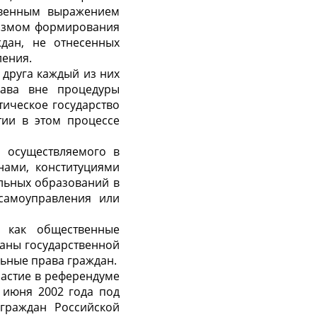
твенным выражением
анизмом формирования
ждан, не отнесенных
ления.
 друга каждый из них
рава вне процедуры
тическое государство
тии в этом процессе
 осуществляемого в
нами, конституциями
альных образований в
 самоуправления или
 как общественные
аны государственной
ьные права граждан.
частие в референдуме
 июня 2002 года под
граждан Российской