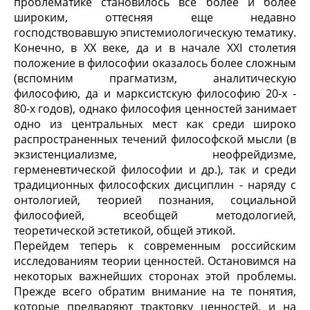
проблематике становилось все более и более
широким, оттесняя еще недавно
господствовавшую эпистемиологическую тематику.
Конечно, в XX веке, да и в начале XXI столетия
положение в философии оказалось более сложным
(вспомним прагматизм, аналитическую
философию, да и марксистскую философию 20-х -
80-х годов), однако философия ценностей занимает
одно из центральных мест как среди широко
распространенных течений философской мысли (в
экзистенциализме, неофрейдизме,
герменевтической философии и др.), так и среди
традиционных философских дисциплин - наряду с
онтологией, теорией познания, социальной
философией, всеобщей методологией,
теоретической эстетикой, общей этикой.
Перейдем теперь к современным российским
исследованиям теории ценностей. Остановимся на
некоторых важнейших сторонах этой проблемы.
Прежде всего обратим внимание на те понятия,
которые предваряют трактовку ценностей, и на