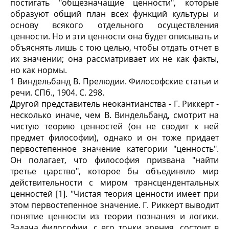
постигать "общезначащие ценности", которые
образуют общий план всех функций культуры и
основу всякого отдельного осуществления
ценности. Но и эти ценности она будет описывать и
объяснять лишь с тою целью, чтобы отдать отчет в
их значении; она рассматривает их не как факты,
но как нормы.
1 Виндельбанд В. Прелюдии. Философские статьи и
речи. СПб., 1904. С. 298.
Другой представитель неокантианства - Г. Риккерт -
несколько иначе, чем В. Виндельбанд, смотрит на
чистую теорию ценностей (он не сводит к ней
предмет философии), однако и он тоже придает
первостепенное значение категории "ценность".
Он полагает, что философия призвана "найти
третье царство", которое бы объединяло мир
действительности с миром трансцендентальных
ценностей [1]. "Чистая теория ценности имеет при
этом первостепенное значение. Г. Риккерт выводит
понятие ценности из теории познания и логики.
Задача философии, с его точки зрения, состоит в