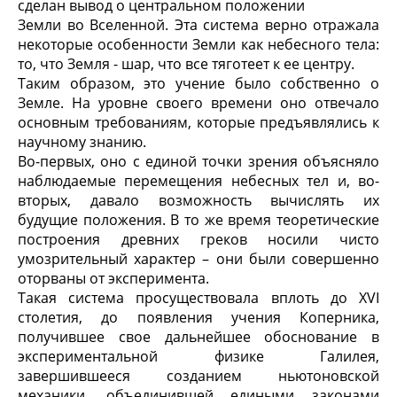
сделан вывод о центральном положении
Земли во Вселенной. Эта система верно отражала
некоторые особенности Земли как небесного тела:
то, что Земля - шар, что все тяготеет к ее центру.
Таким образом, это учение было собственно о
Земле. На уровне своего времени оно отвечало
основным требованиям, которые предъявлялись к
научному знанию.
Во-первых, оно с единой точки зрения объясняло
наблюдаемые перемещения небесных тел и, во-
вторых, давало возможность вычислять их
будущие положения. В то же время теоретические
построения древних греков носили чисто
умозрительный характер – они были совершенно
оторваны от эксперимента.
Такая система просуществовала вплоть до XVI
столетия, до появления учения Коперника,
получившее свое дальнейшее обоснование в
экспериментальной физике Галилея,
завершившееся созданием ньютоновской
механики, объединившей едиными законами