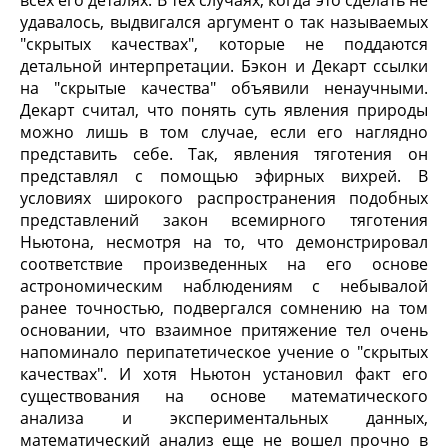
всех его деталях. В тех случаях, когда это сделать не
удавалось, выдвигался аргумент о так называемых
"скрытых качествах", которые не поддаются
детальной интерпретации. Бэкон и Декарт ссылки
на "скрытые качества" объявили ненаучными.
Декарт считал, что понять суть явления природы
можно лишь в том случае, если его наглядно
представить себе. Так, явления тяготения он
представлял с помощью эфирных вихрей. В
условиях широкого распространения подобных
представлений закон всемирного тяготения
Ньютона, несмотря на то, что демонстрировал
соответствие произведенных на его основе
астрономическим наблюдениям с небывалой
ранее точностью, подвергался сомнению на том
основании, что взаимное притяжение тел очень
напоминало перипатетическое учение о "скрытых
качествах". И хотя Ньютон установил факт его
существования на основе математического
анализа и экспериментальных данных,
математический анализ еще не вошел прочно в