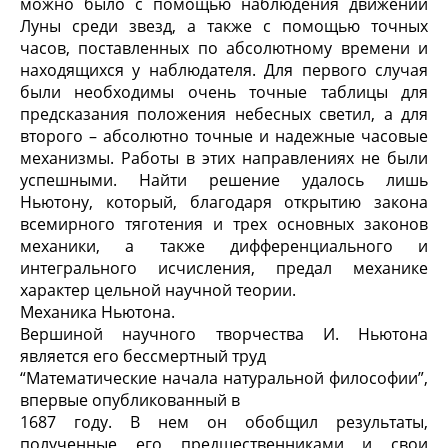
можно было с помощью наблюдения движений
Луны среди звезд, а также с помощью точных
часов, поставленных по абсолютному времени и
находящихся у наблюдателя. Для первого случая
были необходимы очень точные таблицы для
предсказания положения небесных светил, а для
второго – абсолютно точные и надежные часовые
механизмы. Работы в этих направлениях не были
успешными. Найти решение удалось лишь
Ньютону, который, благодаря открытию закона
всемирного тяготения и трех основных законов
механики, а также дифференциального и
интегрального исчисления, предал механике
характер цельной научной теории.
Механика Ньютона.
Вершиной научного творчества И. Ньютона
является его бессмертный труд
“Математические начала натуральной философии”,
впервые опубликованный в
1687 году. В нем он обобщил результаты,
полученные его предшественниками и свои