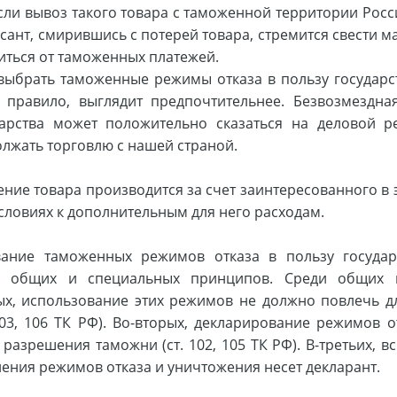
сли вывоз такого товара с таможенной территории Росс
ант, смирившись с потерей товара, стремится свести м
ться от таможенных платежей.
 выбрать таможенные режимы отказа в пользу государс
к правило, выглядит предпочтительнее. Безвозмездна
дарства может положительно сказаться на деловой р
лжать торговлю с нашей страной.
ение товара производится за счет заинтересованного в 
словиях к дополнительным для него расходам.
вание таможенных режимов отказа в пользу государ
де общих и специальных принципов. Среди общих 
х, использование этих режимов не должно повлечь дл
103, 106 ТК РФ). Во-вторых, декларирование режимов 
 разрешения таможни (ст. 102, 105 ТК РФ). В-третьих, в
ения режимов отказа и уничтожения несет декларант.