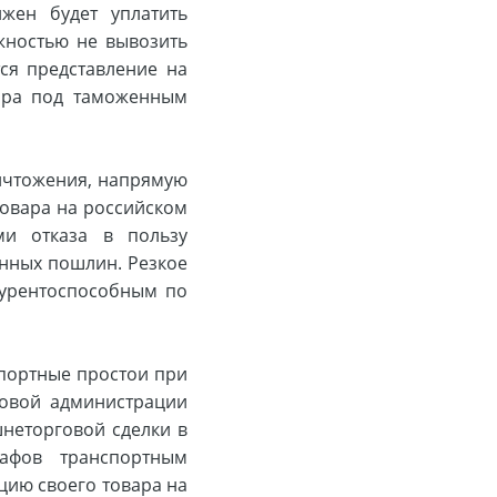
лжен будет уплатить
жностью не вывозить
ся представление на
ара под таможенным
ничтожения, напрямую
овара на российском
ми отказа в пользу
нных пошлин. Резкое
курентоспособным по
спортные простои при
товой администрации
шнеторговой сделки в
афов транспортным
цию своего товара на