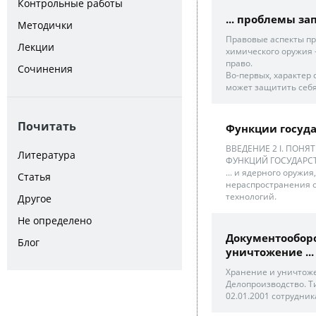
Контрольные работы
... проблемы з
Методички
Правовые аспекты п
Лекции
химического оружия 
право.
Сочинения
Во-первых, характер 
может защитить себя.
Почитать
Функции госуд
ВВЕДЕНИЕ 2 І. ПОНЯ
Литература
ФУНКЦИЙ ГОСУДАРСТВ
... и ядерного оружи
Статья
нераспространения 
технологий.
Другое
Не определено
Документооборо
Блог
уничтожение ...
Хранение и уничтоже
Делопроизводство. Т
02.01.2001 сотрудни