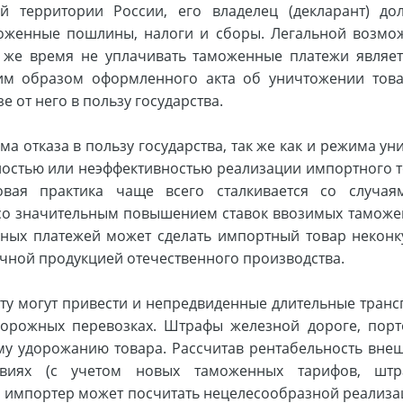
 территории России, его владелец (декларант) до
женные пошлины, налоги и сборы. Легальной возмо
о же время не уплачивать таможенные платежи являет
м образом оформленного акта об уничтожении тов
е от него в пользу государства.
а отказа в пользу государства, так же как и режима у
ностью или неэффективностью реализации импортного т
овая практика чаще всего сталкивается со случая
и со значительным повышением ставок ввозимых таможе
ных платежей может сделать импортный товар некон
чной продукцией отечественного производства.
ату могут привести и непредвиденные длительные тран
орожных перевозках. Штрафы железной дороге, пор
му удорожанию товара. Рассчитав рентабельность вне
овиях (с учетом новых таможенных тарифов, штр
.), импортер может посчитать нецелесообразной реализа