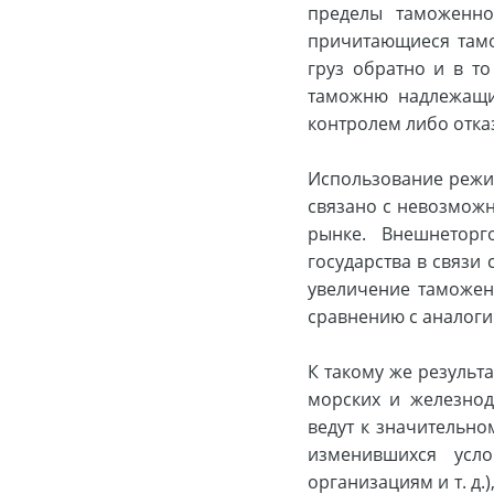
пределы таможенной
причитающиеся тамо
груз обратно и в т
таможню надлежащи
контролем либо отказ
Использование режим
связано с невозмож
рынке. Внешнеторг
государства в связ
увеличение таможен
сравнению с аналоги
К такому же результ
морских и железнод
ведут к значительно
изменившихся усл
организациям и т. д