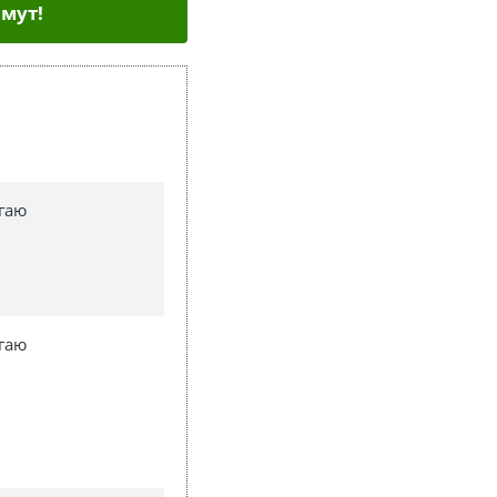
мут!
гаю
гаю