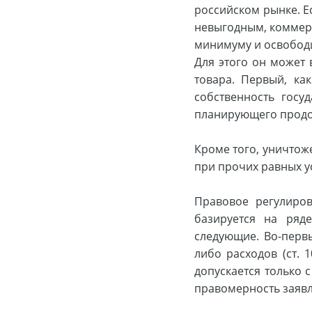
российском рынке. Е
невыгодным, коммерс
минимуму и освободи
Для этого он может
товара. Первый, ка
собственность госу
планирующего продо
Кроме того, уничтож
при прочих равных у
Правовое регулиро
базируется на ря
следующие. Во-первы
либо расходов (ст. 
допускается только с
правомерность заявл