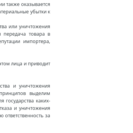
ии также оказывается
атериальные убытки к
тва или уничтожения
я передача товара в
епутации импортера,
этом лица и приводит
ства и уничтожения
принципов выделим
я государства каких-
отказа и уничтожения
сю ответственность за