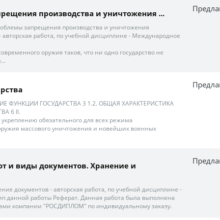
Предла
апрещения производства и уничтожения ...
роблемы запрещения производства и уничтожения
- авторская работа, по учебной дисциплине - Международное
современного оружия таков, что ни одно государство не
..
Предла
арства
ТИЕ ФУНКЦИИ ГОСУДАРСТВА 3 1.2. ОБЩАЯ ХАРАКТЕРИСТИКА
А 6 ІІ.
я, укреплению обязательного для всех режима
оружия массового уничтожения и новейших военных
Предла
т и виды документов. Хранение и
ние документов - авторская работа, по учебной дисциплине -
ип данной работы Реферат. Данная работа была выполнена
ками компании "РОСДИПЛОМ" по индивидуальному заказу.