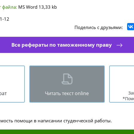
 файла:
MS Word
13,33 kb
1-12
Поделись с друзьями:
Все рефераты по таможенному праву
рат
Читать текст online
За
*Пом
имость помощи в написании студенческой работы.