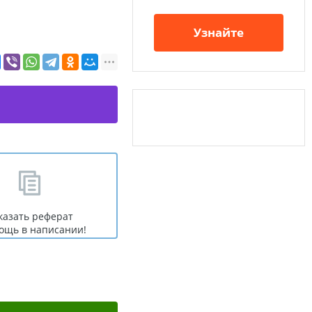
Узнайте
казать реферат
ощь в написании!