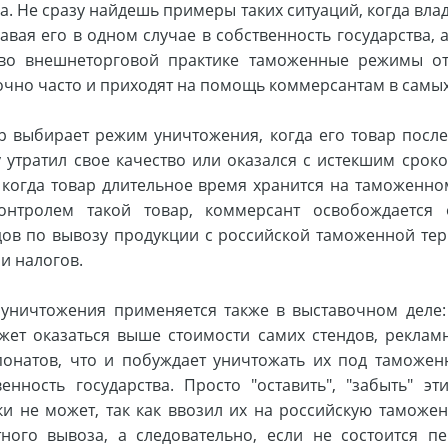
а. Не сразу найдешь примеры таких ситуаций, когда влад
авая его в одном случае в собственность государства, а
 во внешнеторговой практике таможенные режимы от
очно часто и приходят на помощь коммерсантам в самых
р выбирает режим уничтожения, когда его товар посл
утратил свое качество или оказался с истекшим срок
 когда товар длительное время хранится на таможенно
нтролем такой товар, коммерсант освобождается
ов по вывозу продукции с российской таможенной тер
и налогов.
ничтожения применяется также в выставочном деле:
жет оказаться выше стоимости самих стендов, реклам
понатов, что и побуждает уничтожать их под таможе
енность государства. Просто "оставить", "забыть" э
ки не может, так как ввозил их на российскую таможе
тного вывоза, а следовательно, если не состоится п