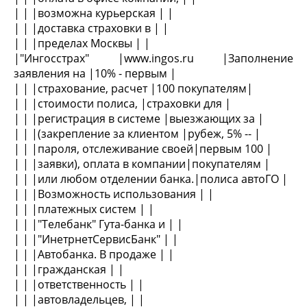
| | |возможна курьерская | |
| | |доставка страховки в | |
| | |пределах Москвы | |
|"Ингосстрах" |www.ingos.ru |Заполнение
заявления на |10% - первым |
| | |страхование, расчет |100 покупателям|
| | |стоимости полиса, |страховки для |
| | |регистрация в системе |выезжающих за |
| | |(закрепление за клиентом |рубеж, 5% -- |
| | |пароля, отслеживание своей|первым 100 |
| | |заявки), оплата в компании|покупателям |
| | |или любом отделении банка.|полиса автоГО |
| | |Возможность использования | |
| | |платежных систем | |
| | |"Телебанк" Гута-банка и | |
| | |"ИнетрнетСервисБанк" | |
| | |Автобанка. В продаже | |
| | |гражданская | |
| | |ответственность | |
| | |автовладельцев, | |