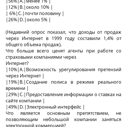
|56%|A.|менее 1% |
|12%|B.|около 10% |
| 6%|C.|почти половину |
|26%|D.|около 5% |
(Недавний опрос показал, что доходы от продаж
через Интернет в 1999 году составили 1,4% от
общего объема продаж).
Что больше всего ценят агенты при работе со
страховыми компаниями через
Интернет?
|10%|A.|Возможность урегулирования претензий
через Интернет |
|19%|B.|Создание полиса в режиме реального
времени |
|29%|C.|Предоставление информации о ставках на
сайте компании |
|49%|D.|Электронный интерфейс |
Что является основным препятствием, не
позволяющим небольшой компании заняться
электронной коммерцией?