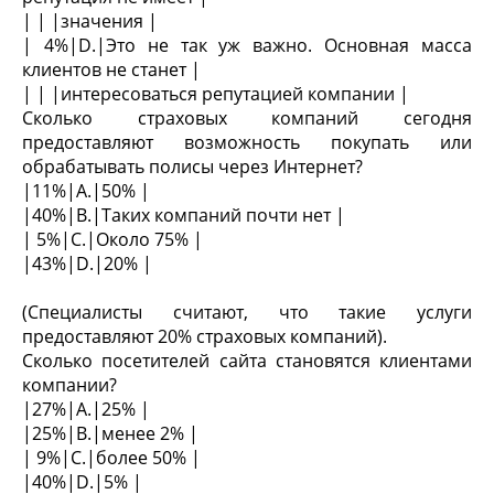
| | |значения |
| 4%|D.|Это не так уж важно. Основная масса
клиентов не станет |
| | |интересоваться репутацией компании |
Сколько страховых компаний сегодня
предоставляют возможность покупать или
обрабатывать полисы через Интернет?
|11%|A.|50% |
|40%|B.|Таких компаний почти нет |
| 5%|C.|Около 75% |
|43%|D.|20% |
(Специалисты считают, что такие услуги
предоставляют 20% страховых компаний).
Сколько посетителей сайта становятся клиентами
компании?
|27%|A.|25% |
|25%|B.|менее 2% |
| 9%|C.|более 50% |
|40%|D.|5% |