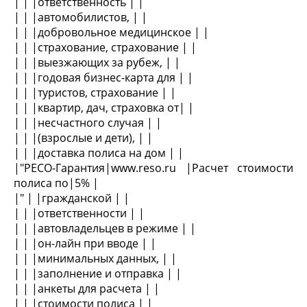
| | |ответственность | |
| | |автомобилистов, | |
| | |добровольное медицинское | |
| | |страхование, страхование | |
| | |выезжающих за рубеж, | |
| | |годовая бизнес-карта для | |
| | |туристов, страхование | |
| | |квартир, дач, страховка от| |
| | |несчастного случая | |
| | |(взрослые и дети), | |
| | |доставка полиса на дом | |
|"РЕСО-Гарантия|www.reso.ru |Расчет стоимости
полиса по|5% |
|" | |гражданской | |
| | |ответственности | |
| | |автовладельцев в режиме | |
| | |он-лайн при вводе | |
| | |минимальных данных, | |
| | |заполнение и отправка | |
| | |анкеты для расчета | |
| | |стоимости полиса | |