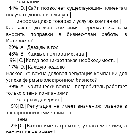
| | |компании |
|44%|D.|Сайт позволяет существующим клиентам
получать дополнительную |
| | |информацию о товарах и услугах компании |
Как часто должна компания пересматривать и
вносить поправки в бизнес-план работы в
Интернете?
|29%|A.|Дважды в год |
|48%|B.|Каждые полтора месяца |
| 9%|C.|Когда возникает такая необходимость |
|17%|D.|Каждую неделю |
Насколько важна деловая репутация компании для
успеха фирмы в электронном бизнесе?
|89%|A.|Критически важна - потребитель работает
только с теми компаниями,|
| | |которым доверяет |
| 5%|B.|Репутация не имеет значения: главное в
электронной коммерции это |
| | |цена |
| 2%|C.|Важно иметь громкое, узнаваемое имя, а
репутация не имеет |