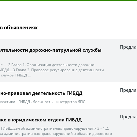
в объявлениях
Предла
еятельности дорожно-патрульной службы
 …..2 Глава 1. Организация деятельности дорожно-
ИБДД …3 Глава 2. Правовое регулирование деятельности
 службы ГИБДД …
Предла
но-правовая деятельность ГИБДД
рактики - ГИБДД . Должность – инструктор ДПС.
Предла
ике в юридическом отдела ГИБДД
ГИБДД дел об административных правонарушениях 3 • 1.2.
ка административных правонарушений в области дорожного