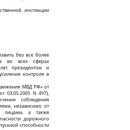
рственной инспекции
авить без все более
та во всех сферах
 лет президентом и
усиление контроля в
движения МВД РФ» от
т 03.05.2005 N 497),
ечении соблюдения
иями, независимо от
и лицами, а также
опасности дорожного
пускной способности