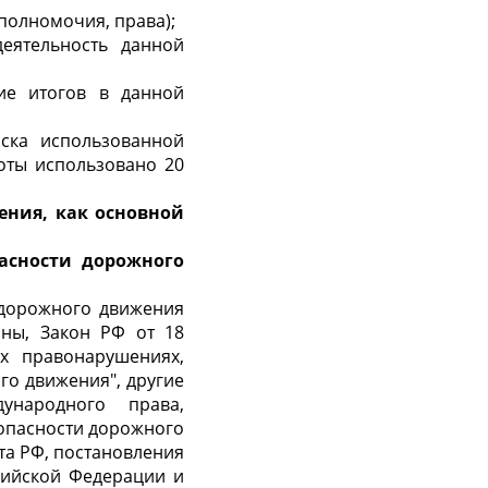
полномочия, права);
еятельность данной
ие итогов в данной
иска использованной
оты использовано 20
ения, как основной
асности дорожного
 дорожного движения
оны, Закон РФ от 18
х правонарушениях,
го движения", другие
народного права,
опасности дорожного
та РФ, постановления
сийской Федерации и