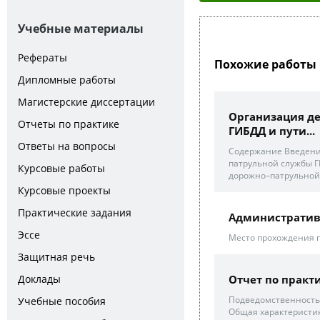
Учебные материалы
Рефераты
Похожие работы 
Дипломные работы
Магистерские диссертации
Организация д
Отчеты по практике
ГИБДД и пути...
Ответы на вопросы
Содержание Введение
патрульной службы Г
Курсовые работы
дорожно–патрульной
Курсовые проекты
Практические задания
Административ
Эссе
Место прохождения п
Защитная речь
Доклады
Отчет по практ
Подведомственность 
Учебные пособия
Общая характеристи