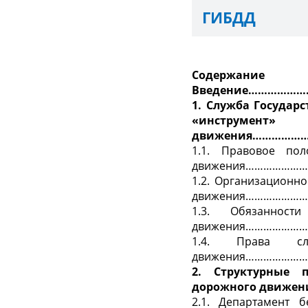
ГИБДД
Содержание
Введение……………
1. Служба Государ
«инструмен
движения……………
1.1. Правовое по
движения………………
1.2. Организационн
движения………………
1.3. Обязанност
движения………………
1.4. Права слу
движения………………
2. Структурные 
дорожного движ
2.1. Департамент 