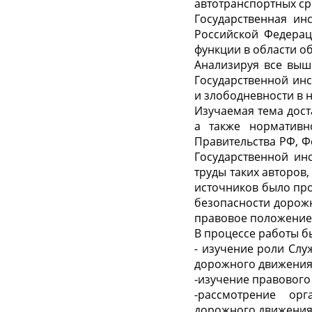
автотранспортных ср
Государственная ин
Российской Федерац
функции в области о
Анализируя все выш
Государственной ин
и злободневности в 
Изучаемая тема дост
а также нормативн
Правительства РФ, Ф
Государственной ин
труды таких авторов,
источников было про
безопасности дорожн
правовое положение
В процессе работы б
- изучение роли Сл
дорожного движения
-изучение правового
-рассмотрение орг
дорожного движения