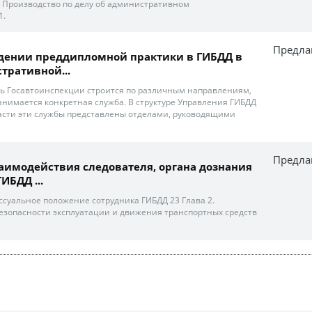
. Производство по делу об административном
1.
Предла
ждении преддипломной практики в ГИБДД в
тративной...
ь Госавтоинспекции строится по различным направлениям,
анимается конкретная служба. В структуре Управления ГИБДД
асти эти службы представлены отделами, руководящими
Предла
аимодействия следователя, органа дознания
ИБДД ...
суальное положение сотрудника ГИБДД 23 Глава 2.
зопасности эксплуатации и движения транспортных средств