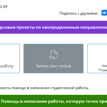
2-09
Поделись с друзьями:
урсовые проекты по неопределенным направлени
 работу
Читать текст online
За
*Пом
имость помощи в написании студенческой работы.
Помощь в написании работы, которую точно при