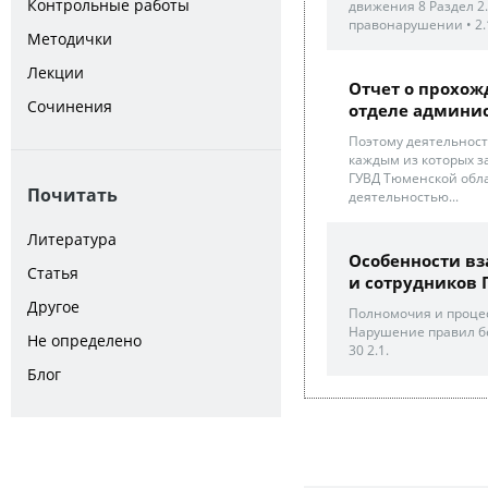
Контрольные работы
движения 8 Раздел 2
правонарушении • 2.
Методички
Лекции
Отчет о прохо
Сочинения
отделе админис
Поэтому деятельност
каждым из которых з
ГУВД Тюменской обл
Почитать
деятельностью...
Литература
Особенности вз
Статья
и сотрудников Г
Другое
Полномочия и процес
Нарушение правил бе
Не определено
30 2.1.
Блог