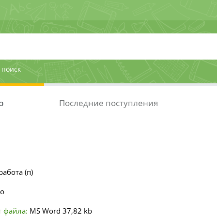
 поиск
р
Последние поступления
работа (п)
но
 файла:
MS Word
37,82 kb