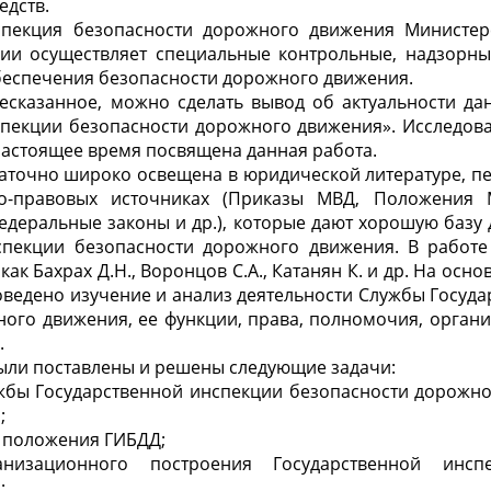
едств.
спекция безопасности дорожного движения Министер
ии осуществляет специальные контрольные, надзорн
беспечения безопасности дорожного движения.
есказанное, можно сделать вывод об актуальности да
спекции безопасности дорожного движения». Исследова
настоящее время посвящена данная работа.
аточно широко освещена в юридической литературе, п
о-правовых источниках (Приказы МВД, Положения 
едеральные законы и др.), которые дают хорошую базу
спекции безопасности дорожного движения. В работ
 как Бахрах Д.Н., Воронцов С.А., Катанян К. и др. На ос
ведено изучение и анализ деятельности Службы Госуд
ого движения, ее функции, права, полномочия, органи
.
ыли поставлены и решены следующие задачи:
ужбы Государственной инспекции безопасности дорожно
;
 положения ГИБДД;
анизационного построения Государственной инсп
;