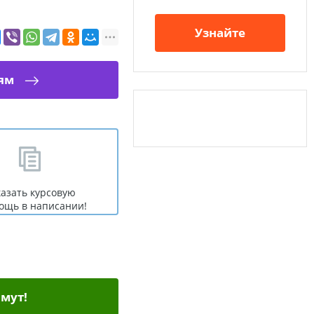
Узнайте
ям
казать курсовую
ощь в написании!
мут!