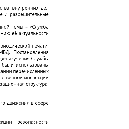
ства внутренних дел
ые и разрешительные
нной темы – «Служба
нию её актуальности
ериодической печати,
МВД, Постановления
 для изучения Службы
е были использованы
новании перечисленных
арственной инспекции
зационная структура,
го движения в сфере
екции безопасности