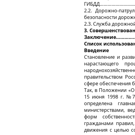
ГИБДД………………………
2.2. Дорожно-патру
безопасности дорож
2.3. Служба дорожн
3. Совершенствова
Заключение………
Список использо
Введение
Становление и разв
нарастающего про
народнохозяйствен
правительством Рос
сфере обеспечения 
Так, в Положении «
15 июня 1998 г. №71
определена главн
министерствами, ве
форм собственнос
гражданами правил,
движения с целью с