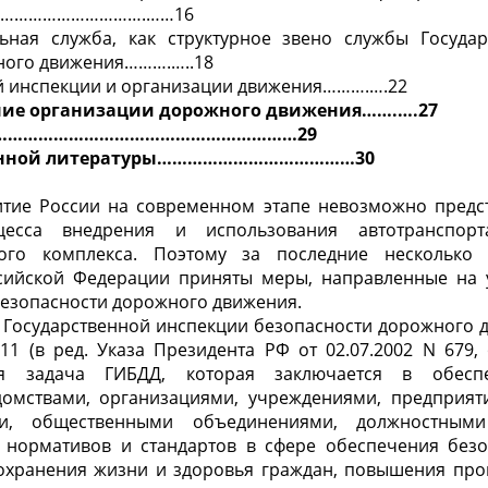
………………………….……16
льная служба, как структурное звено службы Госуда
ного движения……….…..18
ой инспекции и организации движения……….….22
ние организации дорожного движения…….….27
………………………………………………………29
ванной литературы…………………………………30
итие России на современном этапе невозможно предст
цесса внедрения и использования автотранспор
ного комплекса. Поэтому за последние несколько
сийской Федерации приняты меры, направленные на 
безопасности дорожного движения.
О Государственной инспекции безопасности дорожного 
1 (в ред. Указа Президента РФ от 02.07.2002 N 679, о
ая задача ГИБДД, которая заключается в обесп
домствами, организациями, учреждениями, предприят
ти, общественными объединениями, должностным
 нормативов и стандартов в сфере обеспечения без
охранения жизни и здоровья граждан, повышения про