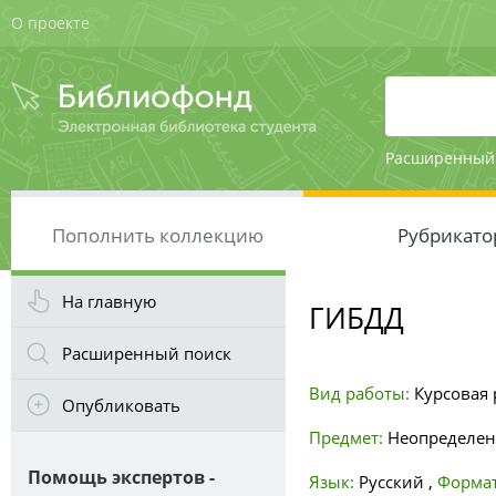
О проекте
Расширенный
Пополнить коллекцию
Рубрикато
На главную
ГИБДД
Расширенный поиск
Вид работы:
Курсовая 
Опубликовать
Предмет:
Неопределе
Помощь экспертов -
Язык:
Русский
,
Формат