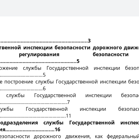
…………………….…………………….…………..3
ственной инспекции безопасности дорожного движ
т» регулирования безопасност
…………………………….……….………..5
ложение службы Государственной инспекции безоп
……………….…….………5
ое построение службы Государственной инспекции без
………………..……………6
и службы Государственной инспекции безопа
……………………………….…………….7
жбы Государственной инспекции безопас
…………………………………………….11
подразделения службы Государственной инспек
ения………………………….…16
безопасности дорожного движения, как федеральны