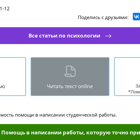
1-12
Поделись с друзьями:
Все статьи по психологии
ью
Читать текст online
З
*Пом
имость помощи в написании студенческой работы.
Помощь в написании работы, которую точно при