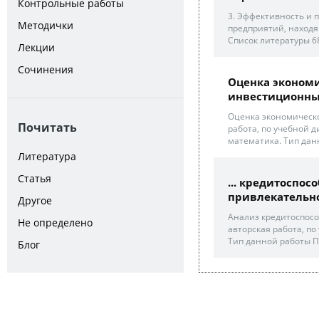
Контрольные работы
3. Эффективность и
Методички
предприятий, находя
Список литературы 6
Лекции
Сочинения
Оценка эконом
инвестиционных
Оценка экономическо
Почитать
работа, по учебной
математика. Тип дан
Литература
Статья
... кредитоспо
привлекательнос
Другое
Анализ кредитоспосо
Не определено
авторская работа, по
Тип данной работы 
Блог