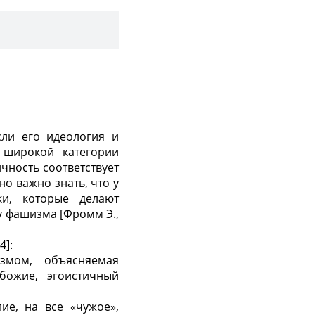
сли его идеология и
 широкой категории
чность соответствует
о важно знать, что у
и, которые делают
у фашизма [Фромм Э.,
4]:
змом, объясняемая
божие, эгоистичный
ие, на все «чужое»,