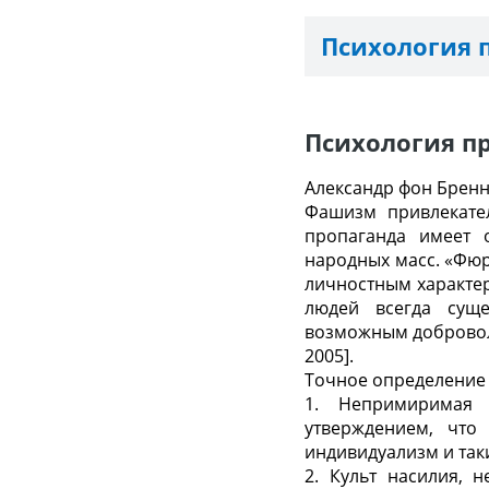
Психология 
Психология п
Александр фон Брен
Фашизм привлекател
пропаганда имеет 
народных масс. «Фюр
личностным характер
людей всегда сущ
возможным доброволь
2005].
Точное определение ф
1. Непримиримая 
утверждением, что
индивидуализм и так
2. Культ насилия, 