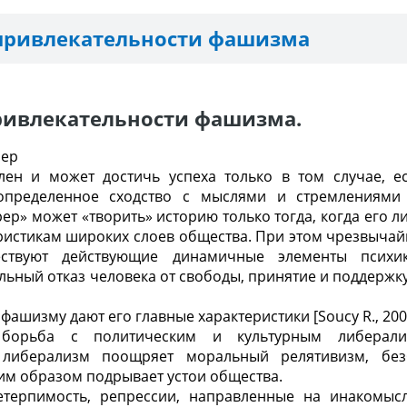
привлекательности фашизма
ривлекательности фашизма.
нер
ен и может достичь успеха только в том случае, е
определенное сходство с мыслями и стремлениями
ер» может «творить» историю только тогда, когда его ли
истикам широких слоев общества. При этом чрезвычайн
ествуют действующие динамичные элементы психик
ный отказ человека от свободы, принятие и поддержк
ашизму дают его главные характеристики [Soucy R., 200
борьба с политическим и культурным либерали
 либерализм поощряет моральный релятивизм, без
им образом подрывает устои общества.
нетерпимость, репрессии, направленные на инакомысл