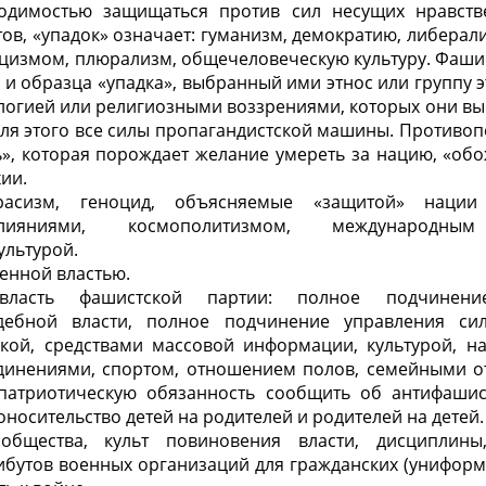
одимостью защищаться против сил несущих нравств
тов, «упадок» означает: гуманизм, демократию, либерал
цизмом, плюрализм, общечеловеческую культуру. Фаши
а и образца «упадка», выбранный ими этнос или группу 
логией или религиозными воззрениями, которых они в
 для этого все силы пропагандистской машины. Противо
ь», которая порождает желание умереть за нацию, «об
ии.
расизм, геноцид, объясняемые «защитой» нации
ияниями, космополитизмом, международным 
ультурой.
ченной властью.
власть фашистской партии: полное подчинение
удебной власти, полное подчинение управления сил
кой, средствами массовой информации, культурой, на
инениями, спортом, отношением полов, семейными 
патриотическую обязанность сообщить об антифашис
носительство детей на родителей и родителей на детей.
общества, культ повиновения власти, дисциплины
бутов военных организаций для гражданских (униформа, 