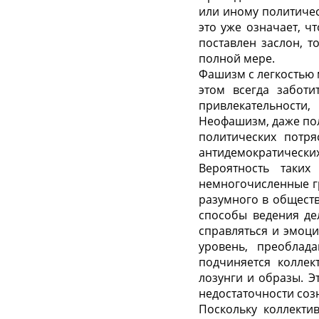
или иному политичес
это уже означает, ч
поставлен заслон, т
полной мере.
Фашизм с легкостью 
этом всегда заботи
привлекательност
Неофашизм, даже по
политических потр
антидемократических,
Вероятность таки
немногочисленные гр
разумного в обществ
способы ведения де
справляться и эмоц
уровень, преоблад
подчиняется коллек
лозунги и образы. 
недостаточности соз
Поскольку коллекти