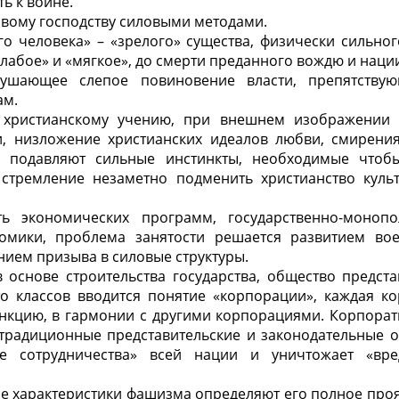
ь к войне.
овому господству силовыми методами.
го человека» – «зрелого» существа, физически сильног
лабое» и «мягкое», до смерти преданного вождю и наци
нушающее слепое повиновение власти, препятству
ам.
е христианскому учению, при внешнем изображении 
и, низложение христианских идеалов любви, смирени
и подавляют сильные инстинкты, необходимые чтоб
стремление незаметно подменить христианство куль
ть экономических программ, государственно-моноп
номики, проблема занятости решается развитием во
нием призыва в силовые структуры.
 основе строительства государства, общество предст
то классов вводится понятие «корпорации», каждая к
нкцию, в гармонии с другими корпорациями. Корпорат
традиционные представительские и законодательные о
е сотрудничества» всей нации и уничтожает «вре
 характеристики фашизма определяют его полное проя