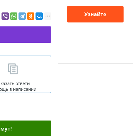
Узнайте
аказать ответы
ощь в написании!
мут!