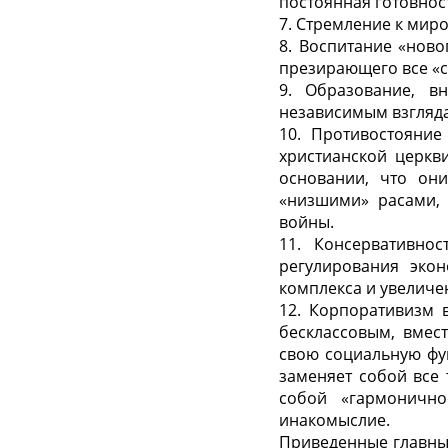
постоянная готовност
7. Стремление к мир
8. Воспитание «ново
презирающего все «с
9. Образование, в
независимым взгляд
10. Противостояни
христианской церкв
основании, что он
«низшими» расами, 
войны.
11. Консервативнос
регулирования эко
комплекса и увеличе
12. Корпоративизм в
бесклассовым, вмес
свою социальную фу
заменяет собой все 
собой «гармонично
инакомыслие.
Приведенные главные