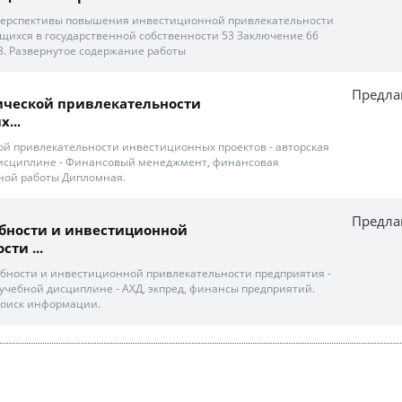
 перспективы повышения инвестиционной привлекательности
щихся в государственной собственности 53 Заключение 66
8. Развернутое содержание работы
Предла
ической привлекательности
...
й привлекательности инвестиционных проектов - авторская
 дисциплине - Финансовый менеджмент, финансовая
ной работы Дипломная.
Предла
собности и инвестиционной
ти ...
бности и инвестиционной привлекательности предприятия -
 учебной дисциплине - АХД, экпред, финансы предприятий.
Поиск информации.