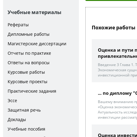
Учебные материалы
Рефераты
Похожие работы 
Дипломные работы
Магистерские диссертации
Оценка и пути
Отчеты по практике
привлекательнос
Ответы на вопросы
Введение 3 Глава 1.
Экономическая сущно
Курсовые работы
инвестиционной прив
Курсовые проекты
Практические задания
... по диплому 
Эссе
Вашему вниманию пр
«Оценка экономичес
Защитная речь
Актуальность исслед
инвестиции рассматр
Доклады
Учебные пособия
Оценка инвест