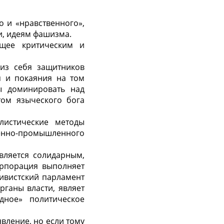
о и «нравственного»,
и, идеям фашизма.
ющее критическим и
из себя защитников
я и покаяния на том
ы доминировать над
том языческого бога
олистические методы
енно-промышленного
авляется солидарным,
орпорация выполняет
ивистский парламент
рганы власти, являет
дное» политическое
вление, но если тому