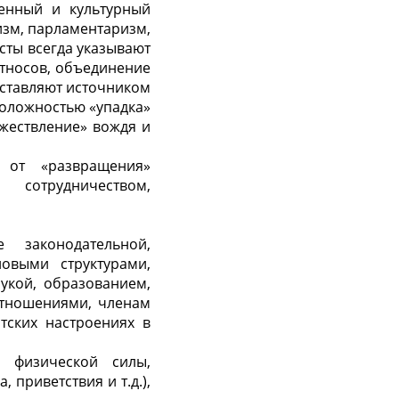
енный и культурный
изм, парламентаризм,
сты всегда указывают
этносов, объединение
ыставляют источником
положностью «упадка»
ожествление» вождя и
 от «развращения»
сотрудничеством,
 законодательной,
овыми структурами,
укой, образованием,
отношениями, членам
тских настроениях в
, физической силы,
приветствия и т.д.),