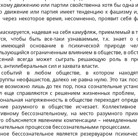
кому движению или партии свойственна хотя бы одна их
то движение или партия имеет тенденцию к фашизму и,
о через некоторое время, несомненно, проявит себя 
маскируется, надевая на себя камуфляж, приемлемый в т
тся, чтобы быть все-таки узнаваемым, т.к. знает о
и, имеющей основание в психической природе чел
льзующийся ограниченным влиянием в обществе, в обст
ясений всегда может сыграть решающую роль в пр
 антилиберальных сил и захвата власти.
х событий в любом обществе, в котором находя
уппы неофашистов, далеко не равна нулю. Это так по
е возможно лишь до тех пор, пока сознательные уста
л еще справляются с решением жизненных проблем, 
иональная напряженность в обществе переходит опред
ание разумного в обществе исчезает. Коллективное
тивному бессознательному, на место разумного прих
Это объясняется явлением компенсации – немедленны
нательных процессов бессознательными процессами.
вное бессознательное является резервуаром психичес