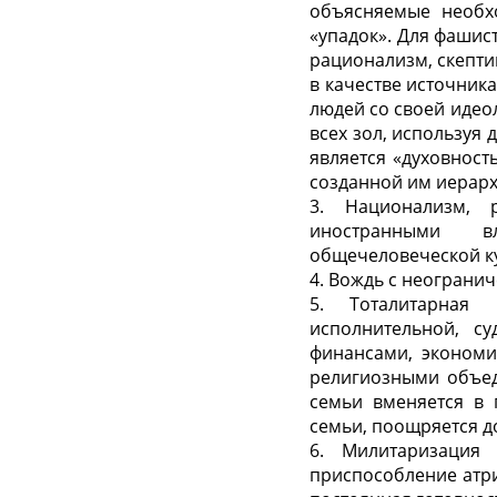
объясняемые необх
«упадок». Для фашис
рационализм, скепти
в качестве источник
людей со своей идео
всех зол, используя
является «духовност
созданной им иерарх
3. Национализм, 
иностранными вл
общечеловеческой к
4. Вождь с неограни
5. Тоталитарная 
исполнительной, с
финансами, экономи
религиозными объед
семьи вменяется в 
семьи, поощряется до
6. Милитаризация 
приспособление атри