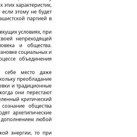
 этих характеристик,
 если этому не будет
фашистской партией в
екущих условиях, при
 своей непреходящей
овека и общества.
ановке социальных и
оцессе объединения
т себе место даже
скольку преобладание
новки и традиционные
когда они перестают
еленный критический
 сознание общества
одят архетипические
м дополнением любой
кой энергии, то при